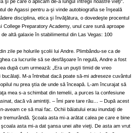
 şi pe care o aplicăm de-a lungul întregii noastre vieţi“.
ul de Agassi pentru a-şi vinde autobiografia se înşeală
ere disciplina, etica şi învăţătura, o dovedeşte procentul
ssi College Preparatory Academy, unul care sună aproape
n de altă galaxie în stabilimentul din Las Vegas: 100
din zile pe holurile şcolii lui Andre. Plimbându-se ca de
veghea ca lucrurile să se desfăşoare în regulă, Andre a fost
rea după cum urmează: „Era un puşti timid de vreo
ji bucălaţi. M-a întrebat dacă poate să-mi adreseze cuvântul
Copilul nu prea ştia de unde să înceapă. L-am încurajat să
ţa mea s-a schimbat din temelii, a purces la confesiune
sasinat, dacă vă amintiţi. – Îmi pare tare rău… – După acest
n-aveam ce să mai fac. Ochii băiatului erau inundaţi de
ce tremurândă. Şcoala asta mi-a arătat calea pe care e bine
şcoala asta mi-a dat şansa unei alte vieţi. De asta am vrut