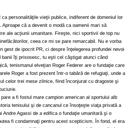
 personalităţile vieţii publice, indiferent de domeniul lor
e. Aproape că a devenit o modă ca oamenii mari să
tre ale acţiunii umanitare. Fireşte, nici sportivii de top nu
binefăcătorilor, ceea ce mi se pare remarcabil. Nu e vorba
 gest de ipocrit PR, ci despre înţelegerea profundei nevoi
 banii îţi prisosesc, tu eşti cel câştigat atunci când
gică, tenismanul elveţian Roger Federer are o fundaţie care
arele Roger a fost prezent într-o tabără de refugiaţi, unde a
lul celor trei mese zilnice, fiind înconjurat cu dragoste şi
tuciurie.
pare a fi fostul mare campion american al sportului alb
toria tenisului şi de cancanul ce însoţeşte viaţa privată a
a lui Andre Agassi de a edifica o fundaţie umanitară şi o
r putea fi condamnaţi pentru acest scepticism. În fond, el era