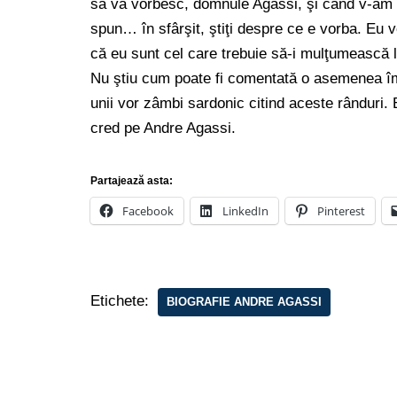
să vă vorbesc, domnule Agassi, şi când v-am z
spun… în sfârşit, ştiţi despre ce e vorba. Eu
că eu sunt cel care trebuie să-i mulţumească l
Nu ştiu cum poate fi comentată o asemenea împ
unii vor zâmbi sardonic citind aceste rânduri. 
cred pe Andre Agassi.
Partajează asta:
Facebook
LinkedIn
Pinterest
Etichete:
BIOGRAFIE ANDRE AGASSI