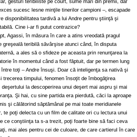
, gesturi teribiliste pe court, sume mari din premii, dar
n exces sucesc lesne minţile tinerilor campioni –, escapade
isponibilitatea tardivă a lui Andre pentru ştiinţă şi
abilă. Cine i-ar fi putut contrazice?
apt, Agassi, în măsura în care a atins vreodată pragul
e greşeală teribilă săvârşise atunci când, în disputa
aternă, a ales să o sfideze pe aceasta prin renunţarea la
atorie în momentul când a fost făptuit, dar pe termen lung
 între toţi – Andre însuşi. Doar că inteligenţa sa nativă şi
i trecerea timpului, fenomen însoţit de îmbogăţirea
 deşertului la descoperirea unui deşert mai aspru şi mai
ranţa. Şi hai, cu sine partida era pierdută, căci la aproape
tenis şi călătorind săptămânal pe mai toate meridianele
 te poţi delecta cu un film de calitate ori cu lectura unui
e conştiinţa ta s-a trezit, poţi foarte bine să faci ceva
zaţi, mai ales pentru cei de culoare, de care cartierul în care