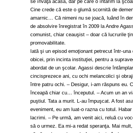
se învaţă acasă, dar pe care o întărim la şcoală
Cine crede că este o glumă scornită de dement
amarnic… Că nimeni nu se joacă, luând în derâd
de absolvire înregistrat în 2009 la Andre Aga
comunist, chiar ceauşist – doar că lucrurile ţi
promovabilitate.
Iată şi un episod emoţionant petrecut într-una 
obicei, prin incinta instituţiei, pentru a supra
abordat de un şcolar. Agassi descrie întâmpla
cincisprezece ani, cu ochi melancolici şi obra
între patru ochi. – Desigur, i-am răspuns eu. 
înceapă chiar cu… începutul. – Acum un an via
puştiul. Tata a murit. L-au împuşcat. A fost a
eveniment, eu am luat-o razna cu totul. Habar 
lacrimi. – Pe urmă, am venit aici, reluă cu vo
să o urmez. Ea mi-a redat speranţa. Mai mult, 