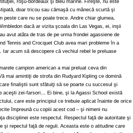
tituţiei, roşu-bordeaux şi bleu marine. Fireşte, nu este
nstipată, doar tricou sau cămaşă cu mânecă scurtă şi
m peste care nu se poate trece. Andre chiar glumea,
Wimbledon dacă ar vizita şcoala din Las Vegas, ei, inşii
e au avut atâta de tras de pe urma frondei agassiene de
land Tennis and Crocquet Club avea mari probleme în a
a. Iar acum să descopere că vechiul rebel le preluase
i, marele campion american a mai preluat ceva din
. Vă mai amintiţi de strofa din Rudyard Kipling ce domină
are finaliştii sunt sfătuiţi să se poarte cu succesul şi
 aceşti zei-farsori… Ei bine, şi la Agassi School există
tului, care este principiul ce trebuie aplicat înainte de orice
recite împreună cu copiii acest cod – şi nimeni nu
ţa disciplinei este respectul. Respectul faţă de autoritate şi
ne şi repectul faţă de reguli. Aceasta este o atitudine care