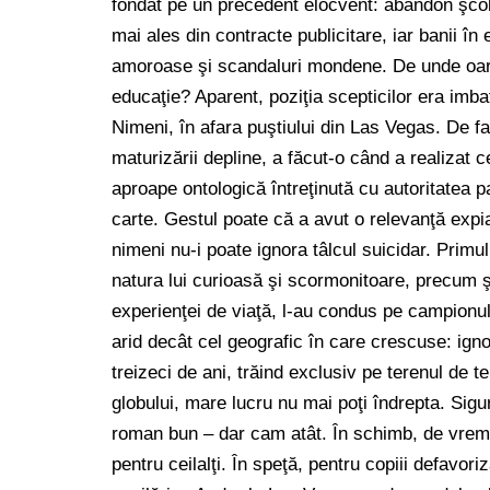
fondat pe un precedent elocvent: abandon şcolar
mai ales din contracte publicitare, iar banii î
amoroase şi scandaluri mondene. De unde oare d
educaţie? Aparent, poziţia scepticilor era imbat
Nimeni, în afara puştiului din Las Vegas. De f
maturizării depline, a făcut-o când a realizat c
aproape ontologică întreţinută cu autoritatea p
carte. Gestul poate că a avut o relevanţă expi
nimeni nu-i poate ignora tâlcul suicidar. Primul
natura lui curioasă şi scormonitoare, precum ş
experienţei de viaţă, l-au condus pe campionul
arid decât cel geografic în care crescuse: igno
treizeci de ani, trăind exclusiv pe terenul de 
globului, mare lucru nu mai poţi îndrepta. Sigur,
roman bun – dar cam atât. În schimb, de vreme c
pentru ceilalţi. În speţă, pentru copiii defavori