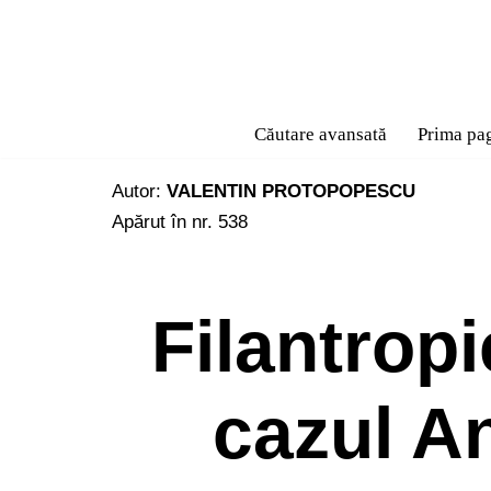
Sari
la
conținut
Căutare avansată
Prima pa
Autor:
VALENTIN PROTOPOPESCU
Apărut în nr. 538
Filantropi
cazul A