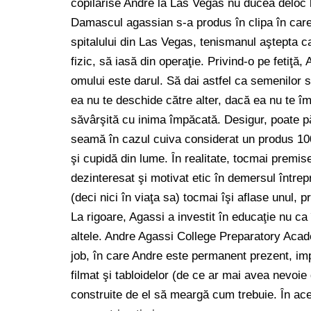
copilărise Andre la Las Vegas nu ducea deloc 
Damascul agassian s-a produs în clipa în care,
spitalului din Las Vegas, tenismanul aştepta ca
fizic, să iasă din operaţie. Privind-o pe fetiţă
omului este darul. Să dai astfel ca semenilor s
ea nu te deschide către alter, dacă ea nu te îm
săvârşită cu inima împăcată. Desigur, poate p
seamă în cazul cuiva considerat un produs 100
şi cupidă din lume. În realitate, tocmai premise
dezinteresat şi motivat etic în demersul întrep
(deci nici în viaţa sa) tocmai îşi aflase unul,
La rigoare, Agassi a investit în educaţie nu ca 
altele. Andre Agassi College Preparatory Acad
job, în care Andre este permanent prezent, imp
filmat şi tabloidelor (de ce ar mai avea nevoie
construite de el să meargă cum trebuie. În ace