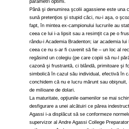
parametri optimi.
Până şi denumirea şcolii agassiene este una cu
sună pretenţios şi stupid căci, nu-i aşa, o şc
fapt, în mintea ex-campionului lucrurile au sta
ceea ce lui i-a lipsit sau a resimţit ca pe o fru
rându-i Academia Bradenton; iar academia lui N
ceea ce nu s-ar fi cuvenit să fie – un loc al reclu
regăsind un colegiu (pe care copiii să nu-l pă
cazonă şi frustrantă, ci blândă, primitoare şi f
simbolică în cazul său individual, efectivă în 
conchidem că nu e lucru mărunt sau obişnuit, c
de milioane de dolari.
La maturitate, opţiunile oamenilor se mai schi
desfigurare a unei alcătuiri ce părea indestructi
Agassi i-a displăcut să se conformeze normelor 
supervizor al Andre Agassi College Preparatory 