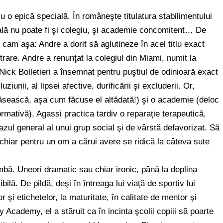
 o epică specială. În româneşte titulatura stabilimentului
oală nu poate fi şi colegiu, şi academie concomitent… De
t cam aşa: Andre a dorit să aglutineze în acel titlu exact
strare. Andre a renunţat la colegiul din Miami, numit la
ick Bolletieri a însemnat pentru puştiul de odinioară exact
ziunii, al lipsei afective, durificării şi excluderii. Or,
răsească, aşa cum făcuse el altădată!) şi o academie (deloc
ormativă), Agassi practica tardiv o reparaţie terapeutică,
cazul general al unui grup social şi de vârstă defavorizat. Să
hiar pentru un om a cărui avere se ridică la câteva sute
mbă. Uneori dramatic sau chiar ironic, până la deplina
bilă. De pildă, deşi în întreaga lui viaţă de sportiv lui
şi etichetelor, la maturitate, în calitate de mentor şi
Academy, el a stăruit ca în incinta şcolii copiii să poarte