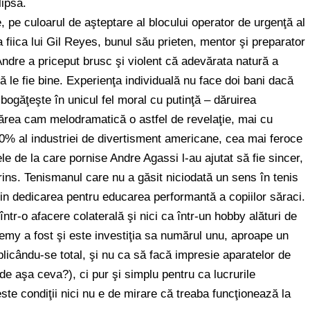
lipsă.
 pe culoarul de aşteptare al blocului operator de urgenţă al
 fiica lui Gil Reyes, bunul său prieten, mentor şi preparator
, Andre a priceput brusc şi violent că adevărata natură a
ă le fie bine. Experienţa individuală nu face doi bani dacă
bogăţeşte în unicul fel moral cu putinţă – dăruirea
ărea cam melodramatică o astfel de revelaţie, mai cu
% al industriei de divertisment americane, cea mai feroce
le de la care pornise Andre Agassi l-au ajutat să fie sincer,
rins. Tenismanul care nu a găsit niciodată un sens în tenis
 prin dedicarea pentru educarea performantă a copiilor săraci.
într-o afacere colaterală şi nici ca într-un hobby alături de
emy a fost şi este investiţia sa numărul unu, aproape un
licându-se total, şi nu ca să facă impresie aparatelor de
 de aşa ceva?), ci pur şi simplu pentru ca lucrurile
ste condiţii nici nu e de mirare că treaba funcţionează la