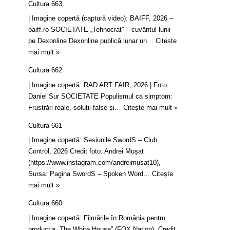
Cultura 663
| Imagine copertă (captură video): BAIFF, 2026 –
baiff.ro SOCIETATE „Tehnocrat” – cuvântul lunii
pe Dexonline Dexonline publică lunar un…
Citește
mai mult »
Cultura 662
| Imagine copertă: RAD ART FAIR, 2026 | Foto:
Daniel Sur SOCIETATE Populismul ca simptom:
Frustrări reale, soluții false și…
Citește mai mult »
Cultura 661
| Imagine copertă: Sesiunile SwordS – Club
Control, 2026 Credit foto: Andrei Mușat
(https://www.instagram.com/andreimusat10),
Sursa: Pagina SwordS – Spoken Word…
Citește
mai mult »
Cultura 660
| Imagine copertă: Filmările în România pentru
producția „The White House” (FOX Nation). Credit