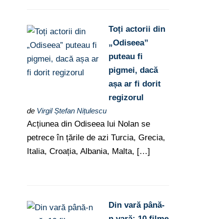
Toți actorii din
„Odiseea”
puteau fi
pigmei, dacă
așa ar fi dorit
regizorul
de
Virgil Ștefan Nițulescu
Acțiunea din Odiseea lui Nolan se
petrece în țările de azi Turcia, Grecia,
Italia, Croația, Albania, Malta, […]
Din vară până-
n vară: 10 filme