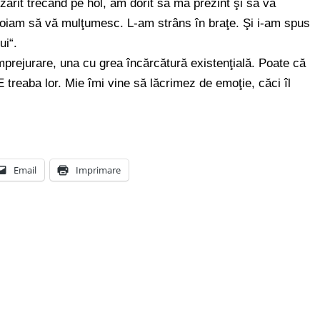
ărit trecând pe hol, am dorit să mă prezint şi să vă
 voiam să vă mulţumesc. L-am strâns în braţe. Şi i-am spus
ui“.
rejurare, una cu grea încărcătură existenţială. Poate că
E treaba lor. Mie îmi vine să lăcrimez de emoţie, căci îl
Email
Imprimare