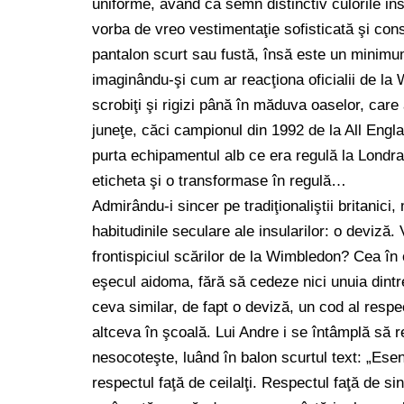
uniforme, având ca semn distinctiv culorile ins
vorba de vreo vestimentaţie sofisticată şi co
pantalon scurt sau fustă, însă este un minimu
imaginându-şi cum ar reacţiona oficialii de la 
scrobiţi şi rigizi până în măduva oaselor, car
juneţe, căci campionul din 1992 de la All Eng
purta echipamentul alb ce era regulă la Londr
eticheta şi o transformase în regulă…
Admirându-i sincer pe tradiţionaliştii britanic
habitudinile seculare ale insularilor: o deviză
frontispiciul scărilor de la Wimbledon? Cea în c
eşecul aidoma, fără să cedeze nici unuia dintre
ceva similar, de fapt o deviză, un cod al respec
altceva în şcoală. Lui Andre i se întâmplă să 
nesocoteşte, luând în balon scurtul text: „Esen
respectul faţă de ceilalţi. Respectul faţă de si