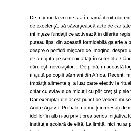
De mai multă vreme s-a împământenit obiceiul ca
de excelenţă, să săvârşească acte de caritat
înfiinţeze fundaţii ce activează în diferite regis
puteau lipsi din această formidabilă galerie a 
despre o perfidă mişcare de imagine, despre un
de a-i ajuta pe semenii aflaţi în suferinţă. Când
dăruieşti nevoiaşilor… De pildă, în această lo
îi ajută pe copiii sărmani din Africa. Recent, m
împărţit alimente şi a luat parte efectiv la ritua
chiar cu evlavie de micuţii cu păr creţ şi piele 
Dar exemplar din acest punct de vedere mi se 
Andre Agassi. Probabil că mulţi interesaţi de is
idolilor în alb n-au privit prea serios iniţiativ
instituţie şcolară de elită. La limită, nici nu a