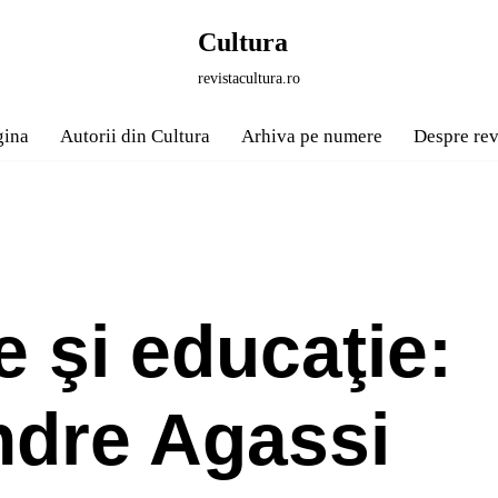
Cultura
revistacultura.ro
gina
Autorii din Cultura
Arhiva pe numere
Despre rev
e şi educaţie:
ndre Agassi