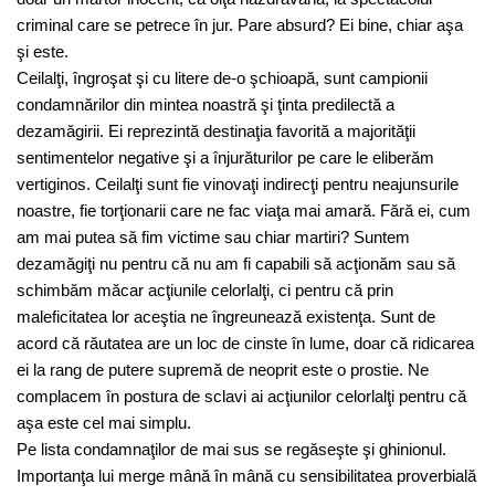
criminal care se petrece în jur. Pare absurd? Ei bine, chiar aşa
şi este.
Ceilalţi, îngroşat şi cu litere de-o şchioapă, sunt campionii
condamnărilor din mintea noastră şi ţinta predilectă a
dezamăgirii. Ei reprezintă destinaţia favorită a majorităţii
sentimentelor negative şi a înjurăturilor pe care le eliberăm
vertiginos. Ceilalţi sunt fie vinovaţi indirecţi pentru neajunsurile
noastre, fie torţionarii care ne fac viaţa mai amară. Fără ei, cum
am mai putea să fim victime sau chiar martiri? Suntem
dezamăgiţi nu pentru că nu am fi capabili să acţionăm sau să
schimbăm măcar acţiunile celorlalţi, ci pentru că prin
maleficitatea lor aceştia ne îngreunează existenţa. Sunt de
acord că răutatea are un loc de cinste în lume, doar că ridicarea
ei la rang de putere supremă de neoprit este o prostie. Ne
complacem în postura de sclavi ai acţiunilor celorlalţi pentru că
aşa este cel mai simplu.
Pe lista condamnaţilor de mai sus se regăseşte şi ghinionul.
Importanţa lui merge mână în mână cu sensibilitatea proverbială