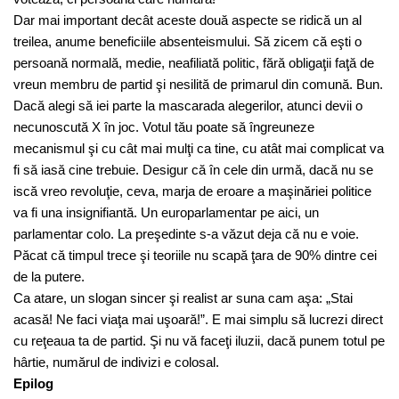
Dar mai important decât aceste două aspecte se ridică un al
treilea, anume beneficiile absenteismului. Să zicem că eşti o
persoană normală, medie, neafiliată politic, fără obligaţii faţă de
vreun membru de partid şi nesilită de primarul din comună. Bun.
Dacă alegi să iei parte la mascarada alegerilor, atunci devii o
necunoscută X în joc. Votul tău poate să îngreuneze
mecanismul şi cu cât mai mulţi ca tine, cu atât mai complicat va
fi să iasă cine trebuie. Desigur că în cele din urmă, dacă nu se
iscă vreo revoluţie, ceva, marja de eroare a maşinăriei politice
va fi una insignifiantă. Un europarlamentar pe aici, un
parlamentar colo. La preşedinte s-a văzut deja că nu e voie.
Păcat că timpul trece şi teoriile nu scapă ţara de 90% dintre cei
de la putere.
Ca atare, un slogan sincer şi realist ar suna cam aşa: „Stai
acasă! Ne faci viaţa mai uşoară!”. E mai simplu să lucrezi direct
cu reţeaua ta de partid. Şi nu vă faceţi iluzii, dacă punem totul pe
hârtie, numărul de indivizi e colosal.
Epilog