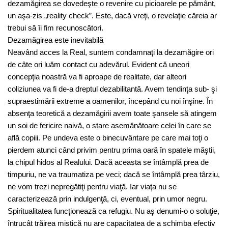
dezamăgirea se dovedeşte o revenire cu picioarele pe pământ,
un aşa-zis „reality check”. Este, dacă vreţi, o revelaţie căreia ar
trebui să îi fim recunoscători.
Dezamăgirea este inevitabilă
Neavând acces la Real, suntem condamnaţi la dezamăgire ori
de câte ori luăm contact cu adevărul. Evident că uneori
concepţia noastră va fi aproape de realitate, dar alteori
coliziunea va fi de-a dreptul dezabilitantă. Avem tendinţa sub- şi
supraestimării extreme a oamenilor, începând cu noi înşine. În
absenţa teoretică a dezamăgirii avem toate şansele să atingem
un soi de fericire naivă, o stare asemănătoare celei în care se
află copiii. Pe undeva este o binecuvântare pe care mai toţi o
pierdem atunci când privim pentru prima oară în spatele măştii,
la chipul hidos al Realului. Dacă aceasta se întâmplă prea de
timpuriu, ne va traumatiza pe veci; dacă se întâmplă prea târziu,
ne vom trezi nepregătiţi pentru viaţă. Iar viaţa nu se
caracterizează prin indulgenţă, ci, eventual, prin umor negru.
Spiritualitatea funcţionează ca refugiu. Nu aş denumi-o o soluţie,
întrucât trăirea mistică nu are capacitatea de a schimba efectiv