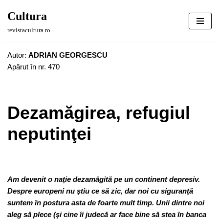
Cultura
Sari
revistacultura.ro
la
conținut
Autor:
ADRIAN GEORGESCU
Apărut în nr. 470
Dezamăgirea, refugiul
neputinţei
Am devenit o naţie dezamăgită pe un continent depresiv.
Despre europeni nu ştiu ce să zic, dar noi cu siguranţă
suntem în postura asta de foarte mult timp. Unii dintre noi
aleg să plece (şi cine îi judecă ar face bine să stea în banca