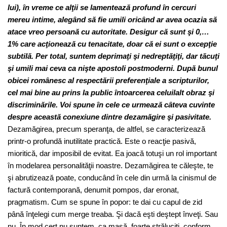
lui), în vreme ce alţii se lamentează profund în cercuri
mereu intime, alegând să fie umili oricând ar avea ocazia să
atace vreo persoană cu autoritate. Desigur că sunt şi 0,…
1% care acţionează cu tenacitate, doar că ei sunt o excepţie
subtilă. Per total, suntem deprimaţi şi nedreptăţiţi, dar tăcuţi
şi umili mai ceva ca nişte apostoli postmoderni. După bunul
obicei românesc al respectării preferenţiale a scripturilor,
cel mai bine au prins la public întoarcerea celuilalt obraz şi
discriminările. Voi spune în cele ce urmează câteva cuvinte
despre această conexiune dintre dezamăgire şi pasivitate.
Dezamăgirea, precum speranţa, de altfel, se caracterizează
printr-o profundă inutilitate practică. Este o reacţie pasivă,
mioritică, dar imposibil de evitat. Ea joacă totuşi un rol important
în modelarea personalităţii noastre. Dezamăgirea te căleşte, te
şi abrutizează poate, conducând în cele din urmă la cinismul de
factură contemporană, denumit pompos, dar eronat,
pragmatism. Cum se spune în popor: te dai cu capul de zid
până înţelegi cum merge treaba. Şi dacă eşti deştept înveţi. Sau
nu. În mod cert nu suntem, ca masă, foarte străluciţi, conform