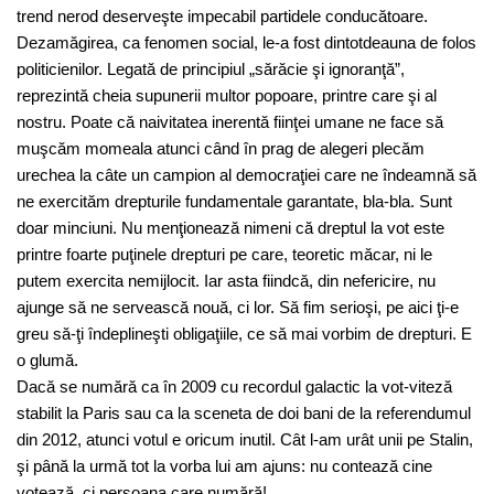
trend nerod deserveşte impecabil partidele conducătoare.
Dezamăgirea, ca fenomen social, le-a fost dintotdeauna de folos
politicienilor. Legată de principiul „sărăcie şi ignoranţă”,
reprezintă cheia supunerii multor popoare, printre care şi al
nostru. Poate că naivitatea inerentă fiinţei umane ne face să
muşcăm momeala atunci când în prag de alegeri plecăm
urechea la câte un campion al democraţiei care ne îndeamnă să
ne exercităm drepturile fundamentale garantate, bla-bla. Sunt
doar minciuni. Nu menţionează nimeni că dreptul la vot este
printre foarte puţinele drepturi pe care, teoretic măcar, ni le
putem exercita nemijlocit. Iar asta fiindcă, din nefericire, nu
ajunge să ne servească nouă, ci lor. Să fim serioşi, pe aici ţi-e
greu să-ţi îndeplineşti obligaţiile, ce să mai vorbim de drepturi. E
o glumă.
Dacă se numără ca în 2009 cu recordul galactic la vot-viteză
stabilit la Paris sau ca la sceneta de doi bani de la referendumul
din 2012, atunci votul e oricum inutil. Cât l-am urât unii pe Stalin,
şi până la urmă tot la vorba lui am ajuns: nu contează cine
votează, ci persoana care numără!