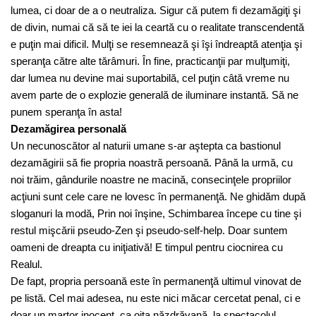
lumea, ci doar de a o neutraliza. Sigur că putem fi dezamăgiţi şi
de divin, numai că să te iei la ceartă cu o realitate transcendentă
e puţin mai dificil. Mulţi se resemnează şi îşi îndreaptă atenţia şi
speranţa către alte tărâmuri. În fine, practicanţii par mulţumiţi,
dar lumea nu devine mai suportabilă, cel puţin câtă vreme nu
avem parte de o explozie generală de iluminare instantă. Să ne
punem speranţa în asta!
Dezamăgirea personală
Un necunoscător al naturii umane s-ar aştepta ca bastionul
dezamăgirii să fie propria noastră persoană. Până la urmă, cu
noi trăim, gândurile noastre ne macină, consecinţele propriilor
acţiuni sunt cele care ne lovesc în permanenţă. Ne ghidăm după
sloganuri la modă, Prin noi înşine, Schimbarea începe cu tine şi
restul mişcării pseudo-Zen şi pseudo-self-help. Doar suntem
oameni de dreapta cu iniţiativă! E timpul pentru ciocnirea cu
Realul.
De fapt, propria persoană este în permanenţă ultimul vinovat de
pe listă. Cel mai adesea, nu este nici măcar cercetat penal, ci e
doar un martor inocent, ca oiţa năzdrăvană, la spectacolul