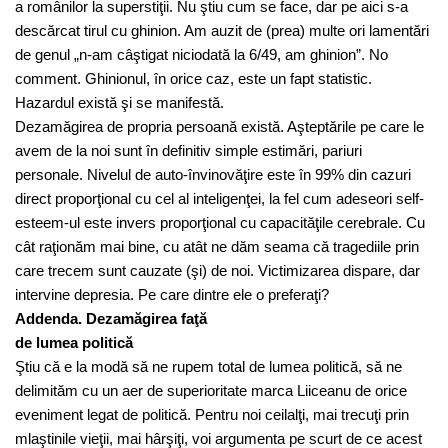
a românilor la superstiţii. Nu ştiu cum se face, dar pe aici s-a
descărcat tirul cu ghinion. Am auzit de (prea) multe ori lamentări
de genul „n-am câştigat niciodată la 6/49, am ghinion”. No
comment. Ghinionul, în orice caz, este un fapt statistic.
Hazardul există şi se manifestă.
Dezamăgirea de propria persoană există. Aşteptările pe care le
avem de la noi sunt în definitiv simple estimări, pariuri
personale. Nivelul de auto-învinovăţire este în 99% din cazuri
direct proporţional cu cel al inteligenţei, la fel cum adeseori self-
esteem-ul este invers proporţional cu capacităţile cerebrale. Cu
cât raţionăm mai bine, cu atât ne dăm seama că tragediile prin
care trecem sunt cauzate (şi) de noi. Victimizarea dispare, dar
intervine depresia. Pe care dintre ele o preferaţi?
Addenda. Dezamăgirea faţă
de lumea politică
Ştiu că e la modă să ne rupem total de lumea politică, să ne
delimităm cu un aer de superioritate marca Liiceanu de orice
eveniment legat de politică. Pentru noi ceilalţi, mai trecuţi prin
mlaştinile vieţii, mai hârşiţi, voi argumenta pe scurt de ce acest