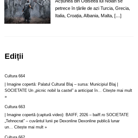
Acțiunea din Odiseea lui Nolan se
petrece în țările de azi Turcia, Grecia,
Italia, Croația, Albania, Malta, […]
Ediții
Cultura 664
| Imagine copertă: Palatul Cultural Blaj – sursa: Municipiul Blaj |
SOCIETATE Un „picnic nobil la castel” a anticipat în…
Citește mai mult
»
Cultura 663
| Imagine copertă (captură video): BAIFF, 2026 – baiff.ro SOCIETATE
„Tehnocrat” – cuvântul lunii pe Dexonline Dexonline publică lunar
un…
Citește mai mult »
Cultura 662