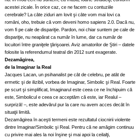
acestei zicale. În orice caz, ce ne facem cu contuziile
cerebrale? La câte ziduri am lovit şi câte vom mai lovi ca
români, oho, trebuie că vom deveni homo sapiens 2.0. Dacă nu,
vom fi pe cale de dispariţie. Pardon, noi chiar suntem pe cale de
dispariţie, nu neapărat ca număr în lume, dar ca număr de
locuitori între graniţele ţărişoarei. Aviz amatorilor de Ştiri – datele
folosite la referendumul teatral din 2012 sunt exagerate.
Dezamăgirea,
de la Imaginar la Real
Jacques Lacan, un psihanalist pe cât de celebru, pe atât de
ermetic şi de ilizibil, vorbea de Imaginar, Simbolic şi Real. Foarte
pe scurt şi simplificat, Imaginarul este ceea ce ne închipuim că
este, Simbolicul e ceea ce acceptăm că este, iar Realul –
surpriză! –, este adevărul pur la care nu avem acces decât în
situaţii limită.
Dezamăgirea în aceşti termeni este rezultatul ciocnirii violente
dintre Imaginar/Simbolic şi Real. Pentru că ne amăgim continuu
cu privire mai ales la noi înşine şi mai apoi la ceilalţi,