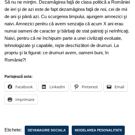
Să nu ne minţim. Dezamăgirea faţă de clasa politică a României
de ieri şi de azi este de fapt dezamăgirea faţă de noi, cei de mii
de ani şi până azi. Cu scurgerea timpului, ajungem amnezici şi
naivi. Amnezici pentru că avem senzaţia că acum X ani erau
numai oameni de caracter şi bărbaţi de stat patrioţi şi neînfricaţi.
Naivi, pentru că ne închipuim parte a unei civilizaţii evoluate,
tehnologizate şi capabile, nişte deschizători de drumuri. La
propriu şi la figurat: ce drumuri avem, oameni buni, în
România?!
Partajează asta:
Facebook
LinkedIn
Pinterest
Email
Imprimare
Etichete:
DEYAMAGIRE SOCIALA
MODELAREA PESONALITATII