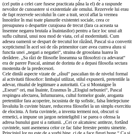
(cel putin a celei care fusese practicata pâna la el) de a raspunde
nevoilor de cunoastere si existentiale ale omului. Rezervele lui erau
de fapt rezervele secolului în care a trait, secol aflat la vremea
înnoirilor în mai toate planurile existentei sociale, ceea ce
presupunea o despartire curajoasa de trecut (fara ca aceasta sa
însemne negarea brutala a înaintasilor) pentru a face loc unui alt
suflu cultural, unui nou mod de viata, cel al modernitatii. Cum
adesea oamenii se despart de trecutul lor râzând, Pascal si-a convertit
scepticismul în acel soi de râs primenitor care avea cumva alura si
functia unei „negari a negatiei“, straina de grosolana luarea în
derâdere. „Sa râzi de filosofie înseamna sa filosofezi cu adevarat“
era de parere Pascal, animat de dorinta de a depasi filosofia sectara
mostenita de la predecesori.
Cele dintâi aspecte vizate de „râsul“ pascalian tin de nivelul formal
al activitatii filosofice: limbajul utilizat, stilul expunerii, pretentiile la
adevar, ritualul de legitimare a autoritatii. Ca si Montaigne în
„Eseuri“ ori, mai înainte, Erasmus în „Elogiul nebuniei“, Pascal
respingea afectarea, înfumurarea, cultul formelor goale, aroganta
pretentiilor fara acoperire, iscusinta de tip sofistic, falsa întelepciune
învaluita în cuvinte bizare, reducerea filosofiei la un simplu exercitiu
de elocinta. A forta cuvintele, a inventa termeni noi, obscuri si
ermetici, a impune un jargon neinteligibil i se parea o ofensa la
adresa bunului gust si a ratiunii. „Cei ce alcatuiesc antiteze, fortând
cuvintele, sunt asemenea celor ce fac false ferestre pentru simetrie.
Principiul lor nu este de a vorbi bine, ci de a face figuri bune.“ Ca si