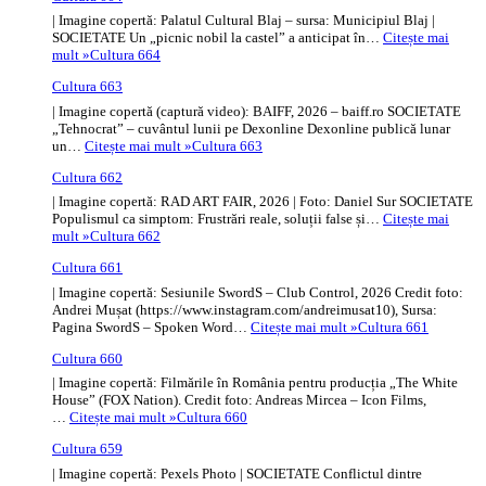
| Imagine copertă: Palatul Cultural Blaj – sursa: Municipiul Blaj |
SOCIETATE Un „picnic nobil la castel” a anticipat în…
Citește mai
mult »
Cultura 664
Cultura 663
| Imagine copertă (captură video): BAIFF, 2026 – baiff.ro SOCIETATE
„Tehnocrat” – cuvântul lunii pe Dexonline Dexonline publică lunar
un…
Citește mai mult »
Cultura 663
Cultura 662
| Imagine copertă: RAD ART FAIR, 2026 | Foto: Daniel Sur SOCIETATE
Populismul ca simptom: Frustrări reale, soluții false și…
Citește mai
mult »
Cultura 662
Cultura 661
| Imagine copertă: Sesiunile SwordS – Club Control, 2026 Credit foto:
Andrei Mușat (https://www.instagram.com/andreimusat10), Sursa:
Pagina SwordS – Spoken Word…
Citește mai mult »
Cultura 661
Cultura 660
| Imagine copertă: Filmările în România pentru producția „The White
House” (FOX Nation). Credit foto: Andreas Mircea – Icon Films,
…
Citește mai mult »
Cultura 660
Cultura 659
| Imagine copertă: Pexels Photo | SOCIETATE Conflictul dintre