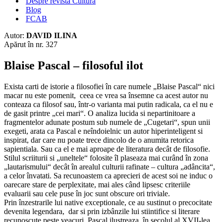
Despre revista Cultura
Blog
FCAB
Autor:
DAVID ILINA
Apărut în nr. 327
Blaise Pascal – filosoful ilot
Exista carti de istorie a filosofiei în care numele „Blaise Pascal“ nici
macar nu este pomenit, ceea ce vrea sa însemne ca acest autor nu
conteaza ca filosof sau, într-o varianta mai putin radicala, ca el nu e
de gasit printre „cei mari“. O analiza lucida si nepartinitoare a
fragmentelor adunate postum sub numele de „Cugetari“, spun unii
exegeti, arata ca Pascal e neîndoielnic un autor hiperinteligent si
inspirat, dar care nu poate trece dincolo de o anumita retorica
sapientiala. Sau ca el e mai aproape de literatura decât de filosofie.
Stilul scriiturii si „uneltele“ folosite îl plaseaza mai curând în zona
„lautarismului“ decât în arealul culturii rafinate – cultura „adâncita“,
a celor învatati. Sa recunoastem ca aprecieri de acest soi ne induc o
oarecare stare de perplexitate, mai ales când lipsesc criteriile
evaluarii sau cele puse în joc sunt obscure ori triviale.
Prin înzestrarile lui native exceptionale, ce au sustinut o precocitate
devenita legendara, dar si prin izbânzile lui stiintifice si literare
recunoscute peste veacuri, Pascal ilustreaza, în secolul al XVII-lea,