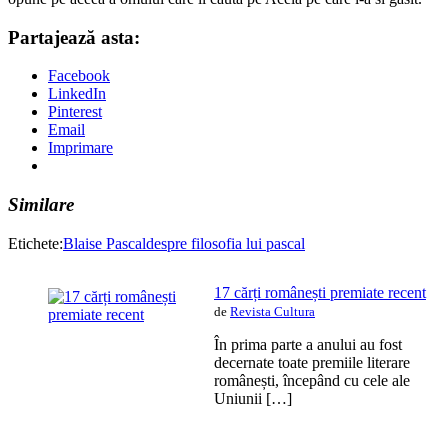
Partajează asta:
Facebook
LinkedIn
Pinterest
Email
Imprimare
Similare
Etichete:
Blaise Pascal
despre filosofia lui pascal
17 cărți românești premiate recent
de
Revista Cultura
În prima parte a anului au fost
decernate toate premiile literare
românești, începând cu cele ale
Uniunii […]