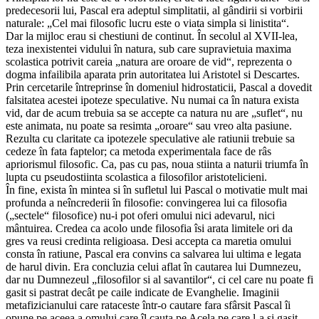
predecesorii lui, Pascal era adeptul simplitatii, al gândirii si vorbirii
naturale: „Cel mai filosofic lucru este o viata simpla si linistita“.
Dar la mijloc erau si chestiuni de continut. În secolul al XVII-lea,
teza inexistentei vidului în natura, sub care supravietuia maxima
scolastica potrivit careia „natura are oroare de vid“, reprezenta o
dogma infailibila aparata prin autoritatea lui Aristotel si Descartes.
Prin cercetarile întreprinse în domeniul hidrostaticii, Pascal a dovedit
falsitatea acestei ipoteze speculative. Nu numai ca în natura exista
vid, dar de acum trebuia sa se accepte ca natura nu are „suflet“, nu
este animata, nu poate sa resimta „oroare“ sau vreo alta pasiune.
Rezulta cu claritate ca ipotezele speculative ale ratiunii trebuie sa
cedeze în fata faptelor; ca metoda experimentala face de râs
apriorismul filosofic. Ca, pas cu pas, noua stiinta a naturii triumfa în
lupta cu pseudostiinta scolastica a filosofilor aristotelicieni.
În fine, exista în mintea si în sufletul lui Pascal o motivatie mult mai
profunda a neîncrederii în filosofie: convingerea lui ca filosofia
(„sectele“ filosofice) nu-i pot oferi omului nici adevarul, nici
mântuirea. Credea ca acolo unde filosofia îsi arata limitele ori da
gres va reusi credinta religioasa. Desi accepta ca maretia omului
consta în ratiune, Pascal era convins ca salvarea lui ultima e legata
de harul divin. Era concluzia celui aflat în cautarea lui Dumnezeu,
dar nu Dumnezeul „filosofilor si al savantilor“, ci cel care nu poate fi
gasit si pastrat decât pe caile indicate de Evanghelie. Imaginii
metafizicianului care rataceste într-o cautare fara sfârsit Pascal îi
opune pe aceea a omului care îl cauta pe Acela pe care l-a si gasit.