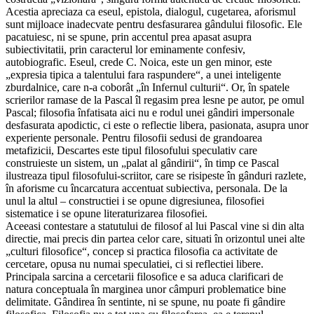
Acestia apreciaza ca eseul, epistola, dialogul, cugetarea, aforismul
sunt mijloace inadecvate pentru desfasurarea gândului filosofic. Ele
pacatuiesc, ni se spune, prin accentul prea apasat asupra
subiectivitatii, prin caracterul lor eminamente confesiv,
autobiografic. Eseul, crede C. Noica, este un gen minor, este
„expresia tipica a talentului fara raspundere“, a unei inteligente
zburdalnice, care n-a coborât „în Infernul culturii“. Or, în spatele
scrierilor ramase de la Pascal îl regasim prea lesne pe autor, pe omul
Pascal; filosofia înfatisata aici nu e rodul unei gândiri impersonale
desfasurata apodictic, ci este o reflectie libera, pasionata, asupra unor
experiente personale. Pentru filosofii sedusi de grandoarea
metafizicii, Descartes este tipul filosofului speculativ care
construieste un sistem, un „palat al gândirii“, în timp ce Pascal
ilustreaza tipul filosofului-scriitor, care se risipeste în gânduri razlete,
în aforisme cu încarcatura accentuat subiectiva, personala. De la
unul la altul – constructiei i se opune digresiunea, filosofiei
sistematice i se opune literaturizarea filosofiei.
Aceeasi contestare a statutului de filosof al lui Pascal vine si din alta
directie, mai precis din partea celor care, situati în orizontul unei alte
„culturi filosofice“, concep si practica filosofia ca activitate de
cercetare, opusa nu numai speculatiei, ci si reflectiei libere.
Principala sarcina a cercetarii filosofice e sa aduca clarificari de
natura conceptuala în marginea unor câmpuri problematice bine
delimitate. Gândirea în sentinte, ni se spune, nu poate fi gândire