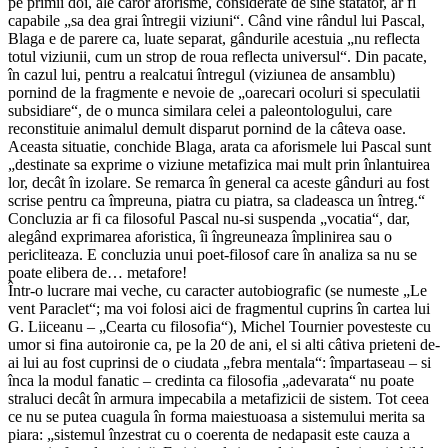
pe primii doi, ale caror aforisme, considerate de sine statator, ar fi
capabile „sa dea grai întregii viziuni“. Când vine rândul lui Pascal,
Blaga e de parere ca, luate separat, gândurile acestuia „nu reflecta
totul viziunii, cum un strop de roua reflecta universul“. Din pacate,
în cazul lui, pentru a realcatui întregul (viziunea de ansamblu)
pornind de la fragmente e nevoie de „oarecari ocoluri si speculatii
subsidiare“, de o munca similara celei a paleontologului, care
reconstituie animalul demult disparut pornind de la câteva oase.
Aceasta situatie, conchide Blaga, arata ca aforismele lui Pascal sunt
„destinate sa exprime o viziune metafizica mai mult prin înlantuirea
lor, decât în izolare. Se remarca în general ca aceste gânduri au fost
scrise pentru ca împreuna, piatra cu piatra, sa cladeasca un întreg.“
Concluzia ar fi ca filosoful Pascal nu-si suspenda „vocatia“, dar,
alegând exprimarea aforistica, îi îngreuneaza împlinirea sau o
pericliteaza. E concluzia unui poet-filosof care în analiza sa nu se
poate elibera de… metafore!
Într-o lucrare mai veche, cu caracter autobiografic (se numeste „Le
vent Paraclet“; ma voi folosi aici de fragmentul cuprins în cartea lui
G. Liiceanu – „Cearta cu filosofia“), Michel Tournier povesteste cu
umor si fina autoironie ca, pe la 20 de ani, el si alti câtiva prieteni de-
ai lui au fost cuprinsi de o ciudata „febra mentala“: împartaseau – si
înca la modul fanatic – credinta ca filosofia „adevarata“ nu poate
straluci decât în armura impecabila a metafizicii de sistem. Tot ceea
ce nu se putea cuagula în forma maiestuoasa a sistemului merita sa
piara: „sistemul înzestrat cu o coerenta de nedapasit este cauza a