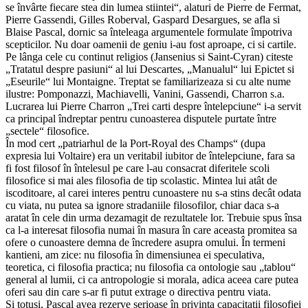
se învârte fiecare stea din lumea stiintei“, alaturi de Pierre de Fermat,
Pierre Gassendi, Gilles Roberval, Gaspard Desargues, se afla si
Blaise Pascal, dornic sa înteleaga argumentele formulate împotriva
scepticilor. Nu doar oamenii de geniu i-au fost aproape, ci si cartile.
Pe lânga cele cu continut religios (Jansenius si Saint-Cyran) citeste
„Tratatul despre pasiuni“ al lui Descartes, „Manualul“ lui Epictet si
„Eseurile“ lui Montaigne. Treptat se familiarizeaza si cu alte nume
ilustre: Pomponazzi, Machiavelli, Vanini, Gassendi, Charron s.a.
Lucrarea lui Pierre Charron „Trei carti despre întelepciune“ i-a servit
ca principal îndreptar pentru cunoasterea disputele purtate între
„sectele“ filosofice.
În mod cert „patriarhul de la Port-Royal des Champs“ (dupa
expresia lui Voltaire) era un veritabil iubitor de întelepciune, fara sa
fi fost filosof în întelesul pe care l-au consacrat diferitele scoli
filosofice si mai ales filosofia de tip scolastic. Mintea lui atât de
iscoditoare, al carei interes pentru cunoastere nu s-a stins decât odata
cu viata, nu putea sa ignore stradaniile filosofilor, chiar daca s-a
aratat în cele din urma dezamagit de rezultatele lor. Trebuie spus însa
ca l-a interesat filosofia numai în masura în care aceasta promitea sa
ofere o cunoastere demna de încredere asupra omului. În termeni
kantieni, am zice: nu filosofia în dimensiunea ei speculativa,
teoretica, ci filosofia practica; nu filosofia ca ontologie sau „tablou“
general al lumii, ci ca antropologie si morala, adica aceea care putea
oferi sau din care s-ar fi putut extrage o directiva pentru viata.
Si totusi, Pascal avea rezerve serioase în privinta capacitatii filosofiei