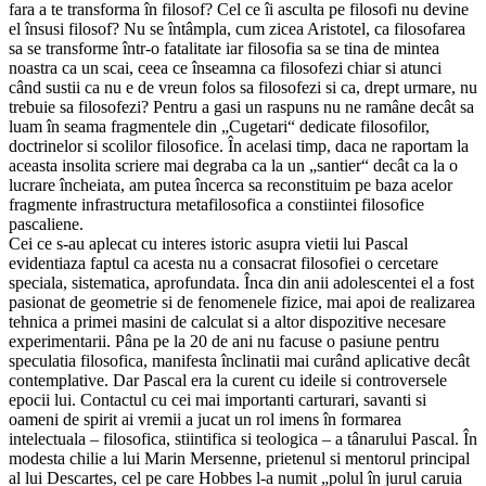
fara a te transforma în filosof? Cel ce îi asculta pe filosofi nu devine
el însusi filosof? Nu se întâmpla, cum zicea Aristotel, ca filosofarea
sa se transforme într-o fatalitate iar filosofia sa se tina de mintea
noastra ca un scai, ceea ce înseamna ca filosofezi chiar si atunci
când sustii ca nu e de vreun folos sa filosofezi si ca, drept urmare, nu
trebuie sa filosofezi? Pentru a gasi un raspuns nu ne ramâne decât sa
luam în seama fragmentele din „Cugetari“ dedicate filosofilor,
doctrinelor si scolilor filosofice. În acelasi timp, daca ne raportam la
aceasta insolita scriere mai degraba ca la un „santier“ decât ca la o
lucrare încheiata, am putea încerca sa reconstituim pe baza acelor
fragmente infrastructura metafilosofica a constiintei filosofice
pascaliene.
Cei ce s-au aplecat cu interes istoric asupra vietii lui Pascal
evidentiaza faptul ca acesta nu a consacrat filosofiei o cercetare
speciala, sistematica, aprofundata. Înca din anii adolescentei el a fost
pasionat de geometrie si de fenomenele fizice, mai apoi de realizarea
tehnica a primei masini de calculat si a altor dispozitive necesare
experimentarii. Pâna pe la 20 de ani nu facuse o pasiune pentru
speculatia filosofica, manifesta înclinatii mai curând aplicative decât
contemplative. Dar Pascal era la curent cu ideile si controversele
epocii lui. Contactul cu cei mai importanti carturari, savanti si
oameni de spirit ai vremii a jucat un rol imens în formarea
intelectuala – filosofica, stiintifica si teologica – a tânarului Pascal. În
modesta chilie a lui Marin Mersenne, prietenul si mentorul principal
al lui Descartes, cel pe care Hobbes l-a numit „polul în jurul caruia