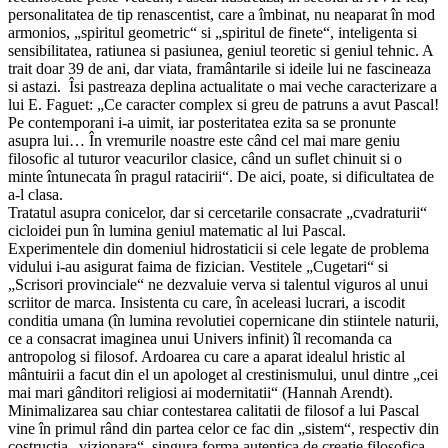
personalitatea de tip renascentist, care a îmbinat, nu neaparat în mod
armonios, „spiritul geometric“ si „spiritul de finete“, inteligenta si
sensibilitatea, ratiunea si pasiunea, geniul teoretic si geniul tehnic. A
trait doar 39 de ani, dar viata, framântarile si ideile lui ne fascineaza
si astazi. Îsi pastreaza deplina actualitate o mai veche caracterizare a
lui E. Faguet: „Ce caracter complex si greu de patruns a avut Pascal!
Pe contemporani i-a uimit, iar posteritatea ezita sa se pronunte
asupra lui… În vremurile noastre este când cel mai mare geniu
filosofic al tuturor veacurilor clasice, când un suflet chinuit si o
minte întunecata în pragul ratacirii“. De aici, poate, si dificultatea de
a-l clasa.
Tratatul asupra conicelor, dar si cercetarile consacrate „cvadraturii“
cicloidei pun în lumina geniul matematic al lui Pascal.
Experimentele din domeniul hidrostaticii si cele legate de problema
vidului i-au asigurat faima de fizician. Vestitele „Cugetari“ si
„Scrisori provinciale“ ne dezvaluie verva si talentul viguros al unui
scriitor de marca. Insistenta cu care, în aceleasi lucrari, a iscodit
conditia umana (în lumina revolutiei copernicane din stiintele naturii,
ce a consacrat imaginea unui Univers infinit) îl recomanda ca
antropolog si filosof. Ardoarea cu care a aparat idealul hristic al
mântuirii a facut din el un apologet al crestinismului, unul dintre „cei
mai mari gânditori religiosi ai modernitatii“ (Hannah Arendt).
Minimalizarea sau chiar contestarea calitatii de filosof a lui Pascal
vine în primul rând din partea celor ce fac din „sistem“, respectiv din
costructia „vizionara“, singura forma autentica de creatie filosofica.