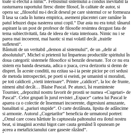
toate si efectul a nimic“. Fetisismul sistemului a condus inevitabil la
rasturnarea raportului firesc dintre filosof, în calitate de autor, si
opera sa: „filosoful nu-i decât deseul pe care sistemul ce se formeaza
îl lasa sa cada în lumea empirica, asemeni placentei care ramâne în
patul lehuzei dupa nasterea unui copil.“ Dar asta nu era totul: tânarul
aspirant la un post de profesor de filosofie resimtea dezgust fata de
tema subiectivitatii, fata de ideea de viata interioara. Nimic nu i se
parea mai incoerent, mai haotic si mai volatil decât „trairile
sufletesti“.
Bântuiti de un veritabil „demon al sistemului“, de un „delir al
absolutului“, Michel si prietenii lui împarteau productiile spiritului în
doua categorii: sistemele filosofice si benzile desenate. Tot ce nu era
sistem era banda desenata, adica o joaca, ceva derizoriu si demn de
dispret. În aceste conditii, nu ezitau sa-i ia peste picior pe cei sedusi
de metoda introspectiei, pe poeti si eseisti, pe umanisti si moralisti,
pe toti caldiceii „vietii interioare“. Printre „caldicei“, la loc de frunte,
nimeni altul decât… Blaise Pascal. Pe atunci, îsi reaminteste
Tournier, „depozitul nostru favorit de prostii se numea «Cugetari» de
Pascal“. Celor grupati în jurul revistei „Espace“ cartea lui Pascal le
aparea ca o colectie de însemnari incoerente, digresiuni amuzante,
banalitati si „pariuri stupide“. O carte dezlânata, lipsita de adâncime
si armonie. Autorul „Cugetarilor“ beneficia de urmatorul portret:
„Omul care cosea hârtiute în captuseala paltonului era ilotul nostru
beat, si imaginii acestui bigot care cauta gemând îi opuneam pe
aceea a metafizicianului care gaseste râzând“.