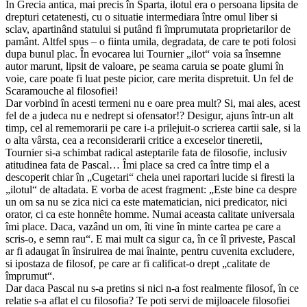
În Grecia antica, mai precis în Sparta, ilotul era o persoana lipsita de
drepturi cetatenesti, cu o situatie intermediara între omul liber si
sclav, apartinând statului si putând fi împrumutata proprietarilor de
pamânt. Altfel spus – o fiinta umila, degradata, de care te poti folosi
dupa bunul plac. În evocarea lui Tournier „ilot“ voia sa însemne
autor marunt, lipsit de valoare, pe seama caruia se poate glumi în
voie, care poate fi luat peste picior, care merita dispretuit. Un fel de
Scaramouche al filosofiei!
Dar vorbind în acesti termeni nu e oare prea mult? Si, mai ales, acest
fel de a judeca nu e nedrept si ofensator!? Desigur, ajuns într-un alt
timp, cel al rememorarii pe care i-a prilejuit-o scrierea cartii sale, si la
o alta vârsta, cea a reconsiderarii critice a exceselor tineretii,
Tournier si-a schimbat radical asteptarile fata de filosofie, inclusiv
atitudinea fata de Pascal… Îmi place sa cred ca între timp el a
descoperit chiar în „Cugetari“ cheia unei raportari lucide si firesti la
„ilotul“ de altadata. E vorba de acest fragment: „Este bine ca despre
un om sa nu se zica nici ca este matematician, nici predicator, nici
orator, ci ca este honnête homme. Numai aceasta calitate universala
îmi place. Daca, vazând un om, îti vine în minte cartea pe care a
scris-o, e semn rau“. E mai mult ca sigur ca, în ce îl priveste, Pascal
ar fi adaugat în însiruirea de mai înainte, pentru cuvenita excludere,
si ipostaza de filosof, pe care ar fi calificat-o drept „calitate de
împrumut“.
Dar daca Pascal nu s-a pretins si nici n-a fost realmente filosof, în ce
relatie s-a aflat el cu filosofia? Te poti servi de mijloacele filosofiei