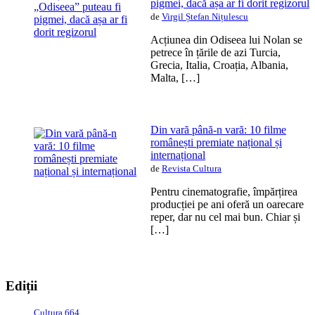
pigmei, dacă așa ar fi dorit regizorul
de
Virgil Ștefan Nițulescu
Acțiunea din Odiseea lui Nolan se
petrece în țările de azi Turcia,
Grecia, Italia, Croația, Albania,
Malta, […]
Din vară până-n vară: 10 filme
românești premiate național și
internațional
de
Revista Cultura
Pentru cinematografie, împărțirea
producției pe ani oferă un oarecare
reper, dar nu cel mai bun. Chiar și
[…]
Ediții
Cultura 664