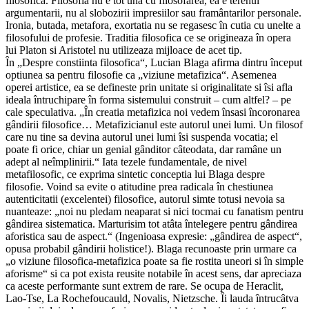
filosofica. Filosofia nu e tot una cu filosofarea, ea e terenul
argumentarii, nu al slobozirii impresiilor sau framântarilor personale.
Ironia, butada, metafora, exortatia nu se regasesc în cutia cu unelte a
filosofului de profesie. Traditia filosofica ce se origineaza în opera
lui Platon si Aristotel nu utilizeaza mijloace de acet tip.
În „Despre constiinta filosofica“, Lucian Blaga afirma dintru început
optiunea sa pentru filosofie ca „viziune metafizica“. Asemenea
operei artistice, ea se defineste prin unitate si originalitate si îsi afla
ideala întruchipare în forma sistemului construit – cum altfel? – pe
cale speculativa. „În creatia metafizica noi vedem însasi încoronarea
gândirii filosofice… Metafizicianul este autorul unei lumi. Un filosof
care nu tine sa devina autorul unei lumi îsi suspenda vocatia; el
poate fi orice, chiar un genial gânditor câteodata, dar ramâne un
adept al neîmplinirii.“ Iata tezele fundamentale, de nivel
metafilosofic, ce exprima sintetic conceptia lui Blaga despre
filosofie. Voind sa evite o atitudine prea radicala în chestiunea
autenticitatii (excelentei) filosofice, autorul simte totusi nevoia sa
nuanteaze: „noi nu pledam neaparat si nici tocmai cu fanatism pentru
gândirea sistematica. Marturisim tot atâta întelegere pentru gândirea
aforistica sau de aspect.“ (Ingenioasa expresie: „gândirea de aspect“,
opusa probabil gândirii holistice!). Blaga recunoaste prin urmare ca
„o viziune filosofica-metafizica poate sa fie rostita uneori si în simple
aforisme“ si ca pot exista reusite notabile în acest sens, dar apreciaza
ca aceste performante sunt extrem de rare. Se ocupa de Heraclit,
Lao-Tse, La Rochefoucauld, Novalis, Nietzsche. Îi lauda întrucâtva