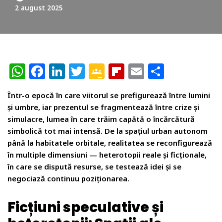
2 august 2025
W
F
Li
T
G
Fl
E
P
h
a
n
w
o
ip
m
ar
Într-o epocă în care viitorul se prefigurează între lumini
at
c
k
itt
o
b
ai
ta
și umbre, iar prezentul se fragmentează între crize și
s
e
e
e
gl
o
l
je
simulacre, lumea în care trăim capătă o încărcătură
A
b
dI
r
e
ar
az
simbolică tot mai intensă. De la spațiul urban autonom
până la habitatele orbitale, realitatea se reconfigurează
p
o
n
Cl
d
ă
în multiple dimensiuni — heterotopii reale și ficționale,
p
o
a
în care se dispută resurse, se testează idei și se
k
ss
negociază continuu poziționarea.
r
Ficțiuni speculative și
o