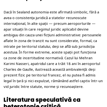
Dacă în Sealand autonomia este afirmată simbolic, fără a
avea o consistența juridică a statelor recunoscute
internațional, în alte spații — precum aeroporturile —
apar situații în care regimul juridic aplicabil devine
ambiguu din cauza unei ficțiuni administrative: persoanele
aflate în zona de tranzit nu sunt considerate, formal, ca
intrate pe teritoriul statului, deși se află sub jurisdicția
acestuia. În forme extreme, aceste spații pot funcționa
ca zone de incertitudine normativă. Cazul lui Mehran
Karimi Nasseri, apatridul care a trăit 18 ani în aeroportul
Charles de Gaulle, ilustrează această ambivalență: deși
prezent fizic pe teritoriul francez, el nu putea fi admis
legal în țară și nici expulzat, rămânând astfel captiv într-un
vid juridic între statute, norme și recunoaștere.
Literatura speculativă ca
heterotopie critică