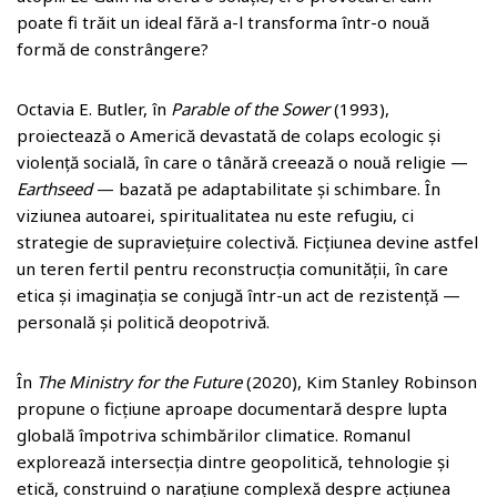
poate fi trăit un ideal fără a-l transforma într-o nouă
formă de constrângere?
Octavia E. Butler, în
Parable of the Sower
(1993),
proiectează o Americă devastată de colaps ecologic și
violență socială, în care o tânără creează o nouă religie —
Earthseed
— bazată pe adaptabilitate și schimbare. În
viziunea autoarei, spiritualitatea nu este refugiu, ci
strategie de supraviețuire colectivă. Ficțiunea devine astfel
un teren fertil pentru reconstrucția comunității, în care
etica și imaginația se conjugă într-un act de rezistență —
personală și politică deopotrivă.
În
The Ministry for the Future
(2020), Kim Stanley Robinson
propune o ficțiune aproape documentară despre lupta
globală împotriva schimbărilor climatice. Romanul
explorează intersecția dintre geopolitică, tehnologie și
etică, construind o narațiune complexă despre acțiunea