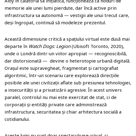
Aloy în călătoria sa inițiatică, funcționează ca noduri de
memorie ale unei lumi pierdute, dar încă active prin
infrastructura sa autonomă — vestigii ale unui trecut care,
deși îngropat, continuă să modeleze prezentul.
Această dimensiune critică a spațiului virtual este dusă mai
departe în
Watch Dogs: Legion
(Ubisoft Toronto, 2020),
unde o Londră dintr-un viitor apropiat — recognoscibilă,
dar distorsionată — devine o heterotopie urbană digitală.
Orașul este supravegheat, fragmentat și cartografiat
algoritmic, într-un scenariu care explorează direcțiile
posibile ale unei civilizații aflate sub presiunea tehnologiei,
a insecurității și a privatizării agresive. În acest univers
paralel, controlul nu mai este exercitat de stat, ci de
corporații și entități private care administrează
infrastructura, securitatea și chiar arhitectura socială a
cotidianului.
Aceste lumi nu sunt doar spectaculoase vizual, ci