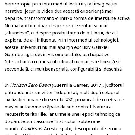
heterotopie prin intermediul lecturii și al imaginației
narative, jocurile video duc această experiență mai
departe, transformând-o într-o formă de imersiune activă.
Nu mai vorbim doar despre reprezentarea unui
„altundeva”, ci despre posibilitatea de a-l locui, de a-l
explora, de a-l influența. Prin intermediul tehnologiei,
aceste universuri nu mai aparțin exclusiv Galaxiei
Gutenberg, ci devin vii, explorabile, participative.
Interacțiunea cu mesajul cultural nu mai este lineară și
secvențială, ci multisenzorială, configurabilă și deschisă.
În
Horizon Zero Dawn
(Guerrilla Games, 2017), jucătorul
pătrunde într-un viitor îndepărtat, mult după colapsul
civilizației umane din secolul XXI, provocat de o rețea de
mașini autonome scăpate de sub control. Natura a
recucerit teritoriile, iar urmele unei epoci tehnologice
dispărute sunt ascunse în structuri subterane
numite
Cauldrons
. Aceste spații, descoperite de eroina