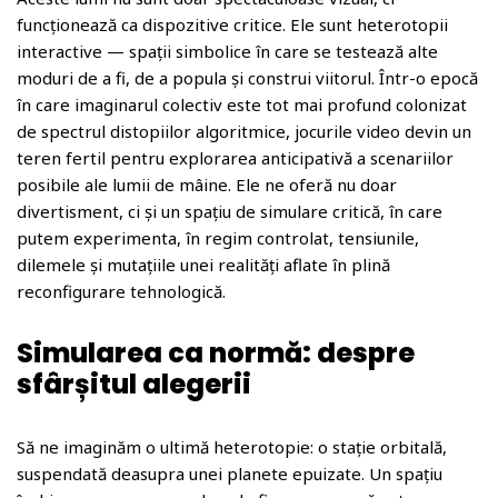
funcționează ca dispozitive critice. Ele sunt heterotopii
interactive — spații simbolice în care se testează alte
moduri de a fi, de a popula și construi viitorul. Într-o epocă
în care imaginarul colectiv este tot mai profund colonizat
de spectrul distopiilor algoritmice, jocurile video devin un
teren fertil pentru explorarea anticipativă a scenariilor
posibile ale lumii de mâine. Ele ne oferă nu doar
divertisment, ci și un spațiu de simulare critică, în care
putem experimenta, în regim controlat, tensiunile,
dilemele și mutațiile unei realități aflate în plină
reconfigurare tehnologică.
Simularea ca normă: despre
sfârșitul alegerii
Să ne imaginăm o ultimă heterotopie: o stație orbitală,
suspendată deasupra unei planete epuizate. Un spațiu