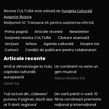
Revista CULTURA este editată de
Fundația Culturală
Augustin Buzura
.
Mulțumim SC Transavia SA pentru susținerea oferită.
Prima pagină
Articole recente
Newsletter
Susțineți revista CULTURA
Căutare avansată
Secțiuni
Arhiva
Agenda culturală
Despre noi
Contact
Condiții de publicare pentru colaboratori
Articole recente
Artă și climatologie la Oulu,
Un continent nu este un
capitala culturală
gen muzical
europeană
Raluca-Nicoleta Ene
Daniel Sur
Toți actorii din „Odiseea”
Din vară până-n vară: 10
puteau fi pigmei, dacă așa
filme românești premiate
ar fi dorit regizorul
național și internațional