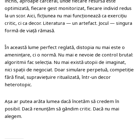
închis, aproape carceral, unde fiecare resursă este
optimizată, fiecare gest monitorizat, fiecare individ redus
la un scor. Aici, ficțiunea nu mai funcționează ca exercițiu
critic, ci ca decor. Literatura — un artefact. Jocul — singura
formă de viață rămasă.
În această lume perfect reglată, distopia nu mai este o
amenințare, ci o normă. Nu mai e nevoie de control brutal:
algoritmii fac selecția. Nu mai există utopii de imaginat,
nici spații de negociat. Doar simulare perpetuă, competiție
fără final, supraviețuire ritualizată, într-un decor
heterotopic.
Așa ar putea arăta lumea dacă încetăm să credem în
posibil. Dacă renunțăm să gândim critic. Dacă nu mai
alegem.