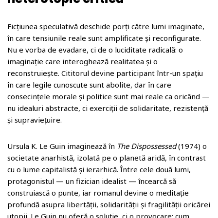
Ficțiunea speculativă deschide porți către lumi imaginate,
în care tensiunile reale sunt amplificate și reconfigurate.
Nu e vorba de evadare, ci de o luciditate radicală: o
imaginație care interoghează realitatea și o
reconstruiește. Cititorul devine participant într-un spațiu
în care legile cunoscute sunt abolite, dar în care
consecințele morale și politice sunt mai reale ca oricând —
nu idealuri abstracte, ci exerciții de solidaritate, rezistență
și supraviețuire.
Ursula K. Le Guin imaginează în
The Dispossessed
(1974) o
societate anarhistă, izolată pe o planetă aridă, în contrast
cu o lume capitalistă și ierarhică. Între cele două lumi,
protagonistul — un fizician idealist — încearcă să
construiască o punte, iar romanul devine o meditație
profundă asupra libertății, solidarității și fragilității oricărei
utopii. Le Guin nu oferă o soluție, ci o provocare: cum