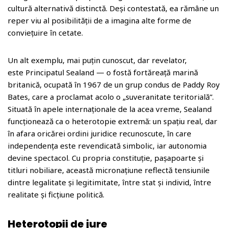
cultură alternativă distinctă. Deși contestată, ea rămâne un
reper viu al posibilității de a imagina alte forme de
conviețuire în cetate.
Un alt exemplu, mai puțin cunoscut, dar revelator,
este Principatul Sealand — o fostă fortăreață marină
britanică, ocupată în 1967 de un grup condus de Paddy Roy
Bates, care a proclamat acolo o „suveranitate teritorială”.
Situată în apele internaționale de la acea vreme, Sealand
funcționează ca o heterotopie extremă: un spațiu real, dar
în afara oricărei ordini juridice recunoscute, în care
independența este revendicată simbolic, iar autonomia
devine spectacol. Cu propria constituție, pașapoarte și
titluri nobiliare, această micronațiune reflectă tensiunile
dintre legalitate și legitimitate, între stat și individ, între
realitate și ficțiune politică.
Heterotopii de jure