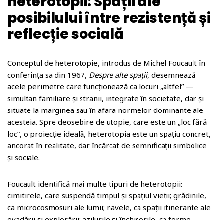
heterotopii: Spații ale
o
posibilului între rezistență și
m
reflecție socială
Conceptul de heterotopie, introdus de Michel Foucault în
conferința sa din 1967,
Despre alte spații
, desemnează
acele perimetre care funcționează ca locuri „altfel” —
simultan familiare și stranii, integrate în societate, dar și
situate la marginea sau în afara normelor dominante ale
acesteia. Spre deosebire de utopie, care este un „loc fără
loc”, o proiecție ideală, heterotopia este un spațiu concret,
ancorat în realitate, dar încărcat de semnificații simbolice
și sociale.
Foucault identifică mai multe tipuri de heterotopii:
cimitirele, care suspendă timpul și spațiul vieții; grădinile,
ca microcosmosuri ale lumii; navele, ca spații itinerante ale
evadării și explorării; azilurile și închisorile, ca forme