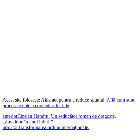
Acest site folosește Akismet pentru a reduce spamul.
Află cum sunt
procesate datele comentariilor tale
.
anterior
Ciprian Handru: Un seducător roman de dragoste,
„Zavaidoc în anul iubirii”
următor
Transformarea ordinii internaționale: