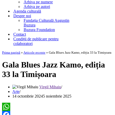
Arhiva pe numere
Arhiva pe autori
Agenda culturală
Despre noi
Fundația Culturală Augustin
Buzura
Buzura Foundation
Contact
Condiții de publicare pentru
colaboratori
Prima pagină
»
Articole recente
»
Gala Blues Jazz Kamo, ediția 33 la Timișoara
Gala Blues Jazz Kamo, ediția
33 la Timișoara
Virgil Mihaiu
Arte
14 octombrie 2024
5 noiembrie 2025
WhatsApp