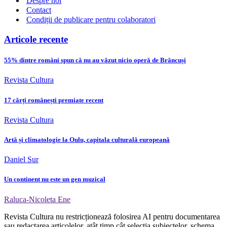
Despre noi
Contact
Condiții de publicare pentru colaboratori
Articole recente
55% dintre români spun că nu au văzut nicio operă de Brâncuși
Revista Cultura
17 cărți românești premiate recent
Revista Cultura
Artă și climatologie la Oulu, capitala culturală europeană
Daniel Sur
Un continent nu este un gen muzical
Raluca-Nicoleta Ene
Revista Cultura nu restricționează folosirea AI pentru documentarea
sau redactarea articolelor, atât timp cât selecția subiectelor, schema