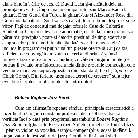
ajuns bine în Țările de Jos, că David Luca și-a alcătuit deja un
promițător cvartet, împreună cu compatriotul său Marco Baciu la
ghitară, Eren Gunal din Turcia la ghitară-bas și Alexander Rose din
Germania la baterie. Sunt șanse să auziți lucruri bune despre ei și pe
viitor. Față de concertul mai degajat oferit la Casa de Cultură a
Studenților Cluj cu câteva zile anticipație, cel de la Timișoara mi s-a
părut mai precipitat, poate și datorită presiunii de timp exercitate
asupra celor patru tineri. În situația dată, s-ar fi impus ca ei să
includă în program cel puțin una din piesele oferite la Cluj ca bis,
suficient de convingătoare spre a cuceri auditoriul. Așa însă,
impresia lăsată a fost una … modică, cu câteva lungimi inutile (ce
puteau fi evitate prin înlocuirea uneia dintre propriile compoziții cu o
versiune mai atent supravegheată a unui standard, fie el și
Spain
de
Chick Corea). Din fericire, asemenea „erori de creștere” sunt lejer
evitabile în viitor, printr-un plus de autocontrol.
Bohem Ragtime Jazz Band
Cum am afirmat în repetate rânduri, principala caracteristică a
jazzului din Ungaria constă în profesionalism. Observația s-a
verificat încă o dată prin programul ansamblului
Bohem Ragtime
Jazz Band,
originar din Kecskemét. Sufletul trupei este Tamás Ittzés
– pianist, violonist, vocalist, aranjor, comper (plus, acasă la dânsul,
organizator de festivaluri de jazz). Comilitonii săi sunt și ei