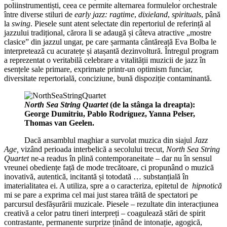
poliinstrumentiști, ceea ce permite alternarea formulelor orchestrale
între diverse stiluri de
early jazz:
ragtime
,
dixieland
,
spirituals
, până
la
swing
. Piesele sunt atent selectate din repertoriul de referință al
jazzului tradițional, cărora li se adaugă și câteva atractive „mostre
clasice” din jazzul ungar, pe care șarmanta cântăreață Eva Bolba le
interpretează cu acuratețe și atașantă dezinvoltură. Întregul program
a reprezentat o veritabilă celebrare a vitalității muzicii de jazz în
esențele sale primare, exprimate printr-un optimism funciar,
diversitate repertorială, conciziune, bună dispoziție contaminantă.
North Sea String Quartet
(de la stânga la dreapta):
George Dumitriu, Pablo Rodríguez, Yanna Pelser,
Thomas van Geelen.
Dacă ansamblul maghiar a survolat muzica din siajul
Jazz
Age,
vizând perioada interbelică a secolului trecut,
North Sea String
Quartet
ne-a readus în plină contemporaneitate – dar nu în sensul
vreunei obediențe față de mode trecătoare, ci propunând o muzică
inovativă, autentică, incitantă și totodată … substanțială în
imaterialitatea ei. A utiliza, spre a o caracteriza, epitetul de
hipnotică
mi se pare a exprima cel mai just starea trăită de spectatori pe
parcursul desfășurării muzicale. Piesele – rezultate din interacțiunea
creativă a celor patru tineri interpreți – coagulează stări de spirit
contrastante, permanente surprize ținând de intonație, agogică,