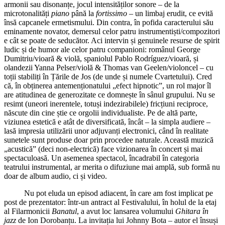
armonii sau disonanțe, jocul intensităților sonore – de la
microtonalități
piano
până la
fortissimo
– un limbaj erudit, ce evită
însă capcanele ermetismului. Din contra, în pofida caracterului său
eminamente novator, demersul celor patru instrumentiști/compozitori
e cât se poate de seducător. Aci intervin și genuinele resurse de spirit
ludic și de humor ale celor patru companioni: românul George
Dumitriu/vioară & violă, spaniolul Pablo Rodríguez/vioară, și
olandezii Yanna Pelser/violă & Thomas van Geelen/violoncel – cu
toții stabiliți în Țările de Jos (de unde și numele Cvartetului). Cred
că, în obținerea antemenționatului „efect hipnotic”, un rol major îl
are atitudinea de generozitate ce domnește în sânul grupului. Nu se
resimt (uneori inerentele, totuși indezirabilele) fricțiuni reciproce,
născute din cine știe ce orgolii individualiste. Pe de altă parte,
viziunea estetică e atât de diversificată, încât – la simpla audiere –
lasă impresia utilizării unor adjuvanți electronici, când în realitate
sunetele sunt produse doar prin procedee naturale. Această muzică
„acustică” (deci non-electrică) face vizionarea în concert și mai
spectaculoasă. Un asemenea spectacol, încadrabil în categoria
teatrului instrumental, ar merita o difuziune mai amplă, sub formă nu
doar de album audio, ci și video.
Nu pot eluda un episod adiacent, în care am fost implicat pe
post de prezentator: într-un antract al Festivalului, în holul de la etaj
al Filarmonicii
Banatul
, a avut loc lansarea volumului
Ghitara în
jazz
de Ion Dorobanțu. La invitația lui Johnny Bota – autor el însuși