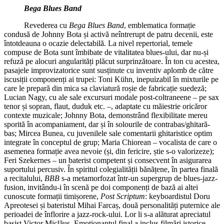
Bega Blues Band
Revederea cu
Bega Blues Band
, emblematica formație
condusă de Johnny Bota și activă neîntrerupt de patru decenii, este
întotdeauna o ocazie delectabilă. La nivel repertorial, temele
compuse de Bota sunt îmbibate de vitalitatea blues-ului, dar nu-și
refuză pe alocuri angularități plăcut surprinzătoare. În ton cu acestea,
pasajele improvizatorice sunt susținute cu inventiv aplomb de către
iscusiții componenți ai trupei: Toni Kühn, inepuizabil în mixturile pe
care le prepară din mica sa claviatură roșie de fabricație suedeză;
Lucian Nagy, cu ale sale excursuri modale post-coltraneene – pe sax
tenor și sopran, flaut, duduk etc. –, adaptate cu măiestrie oricăror
contexte muzicale; Johnny Bota, demonstrând flexibilitate mereu
sporită în acompaniament, dar și în solourile de contrabas/ghitară-
bas; Mircea Bunea, cu juvenilele sale comentarii ghitaristice optim
integrate în conceptul de grup; Maria Chiorean – vocalista de care o
asemenea formație avea nevoie (și, din fericire, știe s-o valorizeze);
Feri Szekernes – un baterist competent și consecvent în asigurarea
suportului percusiv. În spiritul colegialității bănățene, în partea finală
a recitalului,
BBB
s-a metamorfozat într-un supergrup de blues-jazz-
fusion, invitându-i în scenă pe doi componenți de bază ai altei
cunoscute formații timișorene,
Post Scriptum
: keyboardistul Doru
Apreotesei și bateristul Mihai Farcaș, două personalități puternice ale
perioadei de înflorire a jazz-rock-ului. Lor li s-a alăturat apreciatul
basist Victor Miclăuș. Emoționantul final a inclus filmări istorice