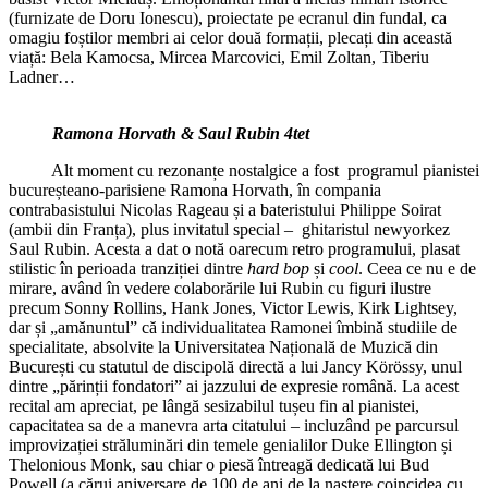
(furnizate de Doru Ionescu), proiectate pe ecranul din fundal, ca
omagiu foștilor membri ai celor două formații, plecați din această
viață: Bela Kamocsa, Mircea Marcovici, Emil Zoltan, Tiberiu
Ladner…
Ramona Horvath & Saul Rubin 4tet
Alt moment cu rezonanțe nostalgice a fost programul pianistei
bucureșteano-parisiene Ramona Horvath, în compania
contrabasistului Nicolas Rageau și a bateristului Philippe Soirat
(ambii din Franța), plus invitatul special – ghitaristul newyorkez
Saul Rubin. Acesta a dat o notă oarecum retro programului, plasat
stilistic în perioada tranziției dintre
hard bop
și
cool
. Ceea ce nu e de
mirare, având în vedere colaborările lui Rubin cu figuri ilustre
precum Sonny Rollins, Hank Jones, Victor Lewis, Kirk Lightsey,
dar și „amănuntul” că individualitatea Ramonei îmbină studiile de
specialitate, absolvite la Universitatea Națională de Muzică din
București cu statutul de discipolă directă a lui Jancy Körössy, unul
dintre „părinții fondatori” ai jazzului de expresie română. La acest
recital am apreciat, pe lângă sesizabilul tușeu fin al pianistei,
capacitatea sa de a manevra arta citatului – incluzând pe parcursul
improvizației străluminări din temele genialilor Duke Ellington și
Thelonious Monk, sau chiar o piesă întreagă dedicată lui Bud
Powell (a cărui aniversare de 100 de ani de la naștere coincidea cu