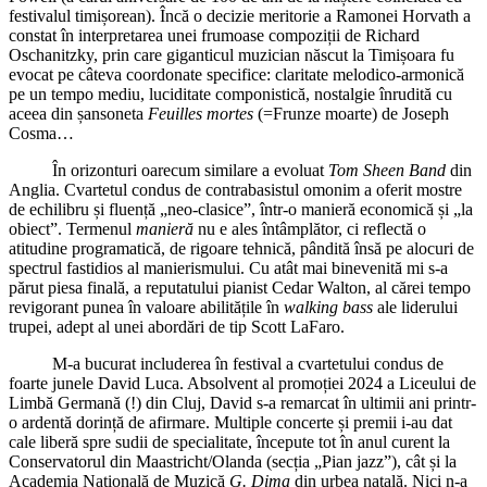
festivalul timișorean). Încă o decizie meritorie a Ramonei Horvath a
constat în interpretarea unei frumoase compoziții de Richard
Oschanitzky, prin care giganticul muzician născut la Timișoara fu
evocat pe câteva coordonate specifice: claritate melodico-armonică
pe un tempo mediu, luciditate componistică, nostalgie înrudită cu
aceea din șansoneta
Feuilles mortes
(=Frunze moarte) de Joseph
Cosma…
În orizonturi oarecum similare a evoluat
Tom Sheen Band
din
Anglia. Cvartetul condus de contrabasistul omonim a oferit mostre
de echilibru și fluență „neo-clasice”, într-o manieră economică și „la
obiect”. Termenul
manieră
nu e ales întâmplător, ci reflectă o
atitudine programatică, de rigoare tehnică, pândită însă pe alocuri de
spectrul fastidios al manierismului. Cu atât mai binevenită mi s-a
părut piesa finală, a reputatului pianist Cedar Walton, al cărei tempo
revigorant punea în valoare abilitățile în
walking bass
ale liderului
trupei, adept al unei abordări de tip Scott LaFaro.
M-a bucurat includerea în festival a cvartetului condus de
foarte junele David Luca. Absolvent al promoției 2024 a Liceului de
Limbă Germană (!) din Cluj, David s-a remarcat în ultimii ani printr-
o ardentă dorință de afirmare. Multiple concerte și premii i-au dat
cale liberă spre sudii de specialitate, începute tot în anul curent la
Conservatorul din Maastricht/Olanda (secția „Pian jazz”), cât și la
Academia Națională de Muzică
G. Dima
din urbea natală. Nici n-a