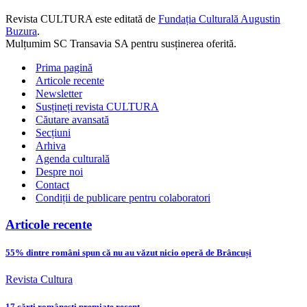
Revista CULTURA este editată de
Fundația Culturală Augustin
Buzura
.
Mulțumim SC Transavia SA pentru susținerea oferită.
Prima pagină
Articole recente
Newsletter
Susțineți revista CULTURA
Căutare avansată
Secțiuni
Arhiva
Agenda culturală
Despre noi
Contact
Condiții de publicare pentru colaboratori
Articole recente
55% dintre români spun că nu au văzut nicio operă de Brâncuși
Revista Cultura
17 cărți românești premiate recent