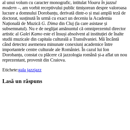
al unui volum cu caracter monografic, intitulat
Vioara în jazzul
modern
–, am vorbit receptivului public timișorean despre valoroasa
lucrare a domnului Dorobanțu, derivată dintr-o și mai amplă teză de
doctorat, susținută în urmă cu exact un deceniu la Academia
Națională de Muzică
G. Dima
din Cluj (la care asistase și
subsemnatul). Nu e de neglijat amănuntul că omniprezentul director
artistic al
Galei Kamo
este el însuși absolvent al instituției de înalte
studii muzicale din capitala culturală a Transilvaniei. Mă încântă
când detectez asemenea minunate conexiuni academice între
importantele centre culturale ale României. În cazul lui Ion
Dorobanțu, constat cu plăcere că jazzologia română și-a aflat un nou
reprezentant, provenit din Craiova.
Etichete:
gala jazz
jazz
Lasă un răspuns