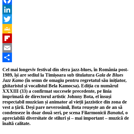
Facebook
LinkedIn
Twitter
Google
Classroom
Flipboard
Email
Partajează
Cel mai longeviv festival din sfera jazz-blues, în România post-
1989, își are sediul la Timișoara sub titulatura
Gala de Blues
Jazz Kamo
(în semn de omagiu pentru regretatul său inițiator,
ghitaristul și vocalistul Bela Kamocsa). Ediția cu numărul
XXXIII (33) a confirmat succesele precedente, pe linia
imprimată de directorul artistic Johnny Bota, el însuși
respectabil muzician și animator al vieții jazzistice din zona de
vest a țării. Deși pare neverosimil, Bota reușește an de an să
condenseze în doar două seri, pe scena Filarmonicii
Banatul
, o
apreciabilă diversitate de stiluri și – mai important – muzică de
înaltă calitate.