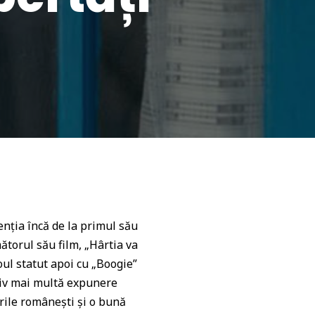
nția încă de la primul său
ătorul său film, „Hârtia va
oul statut apoi cu „Boogie”
esiv mai multă expunere
urile românești și o bună