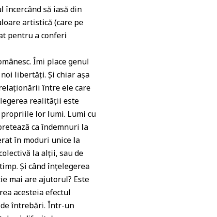
l încercând să iasă din
oare artistică (care pe
at pentru a conferi
 românesc. Îmi place genul
oi libertăți. Și chiar așa
relaționării între ele care
legerea realității este
propriile lor lumi. Lumi cu
erpretează ca îndemnuri la
erat în moduri unice la
olectivă la alții, sau de
 timp. Și când înțelegerea
ie mai are ajutorul? Este
rea acesteia efectul
de întrebări. Într-un