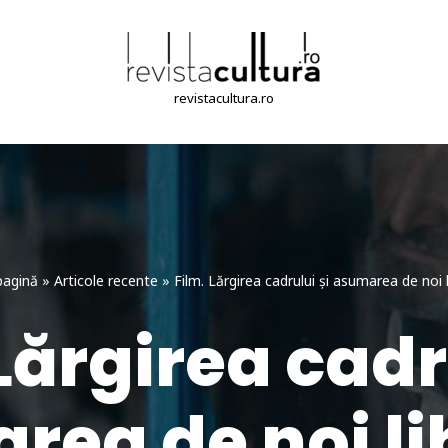
revistacultura.ro
pagină
»
Articole recente
»
Film. Lărgirea cadrului și asumarea de noi l
Lărgirea cadr
ea de noi li