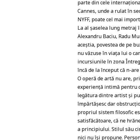
p
o
parte din cele internaționa
Cannes, unde a rulat în se
k
NYFF, poate cel mai importa
La al șaselea lung metraj 
Alexandru Baciu, Radu Munt
aceștia, povestea de pe buz
nu văzuse în viața lui o ca
incursiunile în zona Întreg
încă de la început că n-are
O operă de artă nu are, pri
experiență intimă pentru ce
legătura dintre artist și pu
împărtășesc dar obstrucțio
propriul sistem filosofic e
satisfăcătoare, că ne hrăne
a principiului. Stilul său 
nici nu își propune. Person