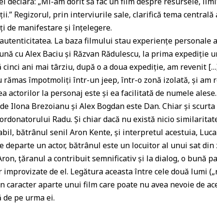
 declară: „Mi-am dorit să fac un film despre resursele, limit
i.” Regizorul, prin interviurile sale, clarifică tema centrală 
ți de manifestare și înțelegere.
i autenticitatea. La baza filmului stau experiențe personale
ună cu Alex Baciu și Răzvan Rădulescu, la prima expediție 
ă cinci ani mai târziu, după o a doua expediție, am revenit […
u rămas împotmoliți într-un jeep, într-o zonă izolată, și am
a actorilor la personaj este și ea facilitată de numele alese.
 de Ilona Brezoianu și Alex Bogdan este Dan. Chiar și scurta
oordonatorului Radu. Și chiar dacă nu există nicio similarita
bil, bătrânul senil Aron Kente, și interpretul acestuia, Luca
e departe un actor, bătrânul este un locuitor al unui sat din
on, țăranul a contribuit semnificativ și la dialog, o bună par
r improvizate de el. Legătura aceasta între cele două lumi („
un caracter aparte unui film care poate nu avea nevoie de ac
ă de pe urma ei.