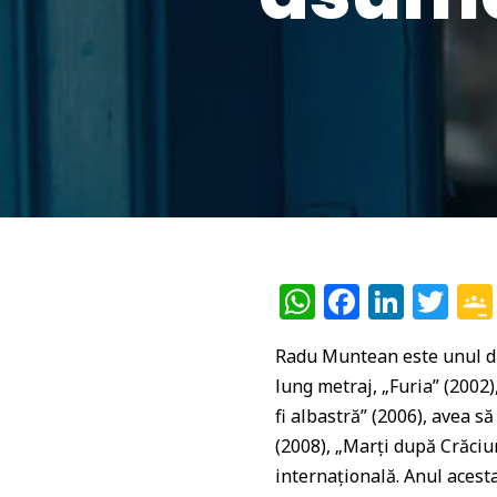
W
F
Li
T
h
a
n
w
Radu Muntean este unul din
at
c
k
itt
lung metraj, „Furia” (2002
s
e
e
e
fi albastră” (2006), avea s
A
b
dI
r
(2008), „Marți după Crăciu
p
o
n
internațională. Anul acesta