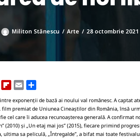
Militon Stănescu
Arte
28 octombrie 2021
G
Fl
E
P
o
ip
m
ar
tre exponenții de bază ai noului val românesc. A captat ate
o
b
ai
ta
), film premiat de Uniunea Cineaștilor din România, însă urm
gl
o
l
je
ă fie cel care îi aducea recunoașterea generală. A confirmat n
e
ar
az
n” (2010) și „Un etaj mai jos” (2015), fiecare primind progr
Cl
d
ă
, ultima sa peliculă, „Întregalde”, a bifat mai toate festival