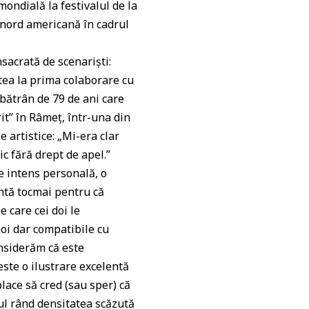
mondială la festivalul de la
 nord americană în cadrul
sacrată de scenariști:
tea la prima colaborare cu
 bătrân de 79 de ani care
rit” în Râmeț, într-una din
e artistice: „Mi-era clar
ic fără drept de apel.”
 e intens personală, o
antă tocmai pentru că
e care cei doi le
noi dar compatibile cu
onsiderăm că este
este o ilustrare excelentă
place să cred (sau sper) că
mul rând densitatea scăzută