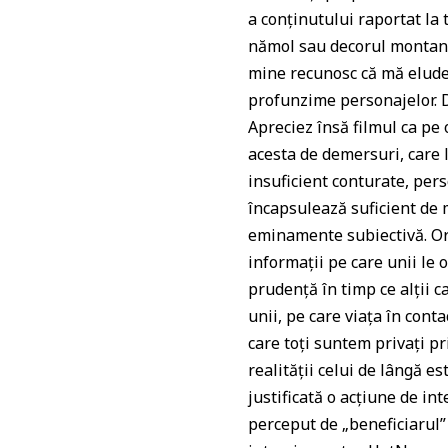
a conținutului raportat la
nămol sau decorul montan a
mine recunosc că mă eludeaz
profunzime personajelor. D
Apreciez însă filmul ca pe 
acesta de demersuri, care l
insuficient conturate, pers
încapsulează suficient de m
eminamente subiectivă. Oric
informații pe care unii le 
prudență în timp ce alții c
unii, pe care viața în conta
care toți suntem privați pr
realității celui de lângă 
justificată o acțiune de in
perceput de „beneficiarul”