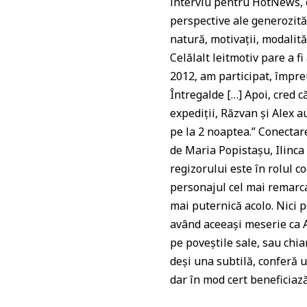
interviu pentru HotNews, el
perspective ale generozități
natură, motivații, modalită
Celălalt leitmotiv pare a f
2012, am participat, împre
Întregalde […] Apoi, cred c
expediții, Răzvan și Alex a
pe la 2 noaptea.” Conectare
de Maria Popistașu, Ilinca
regizorului este în rolul c
personajul cel mai remarca
mai puternică acolo. Nici p
având aceeași meserie ca Ar
pe poveștile sale, sau chia
deși una subtilă, conferă 
dar în mod cert beneficiaz