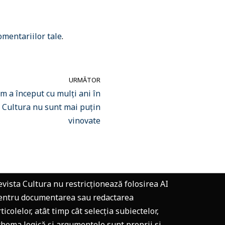
omentariilor tale
.
URMĂTOR
m a început cu mulți ani în
i Cultura nu sunt mai puțin
vinovate
evista Cultura nu restricționează folosirea AI
entru documentarea sau redactarea
ticolelor, atât timp cât selecția subiectelor,
chema logică și argumentele sunt proprii și