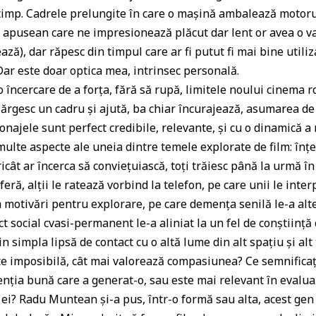
 timp. Cadrele prelungite în care o mașină ambalează motoru
pusean care ne impresionează plăcut dar lent or avea o val
ă), dar răpesc din timpul care ar fi putut fi mai bine utiliz
ar este doar optica mea, intrinsec personală.
o încercare de a forța, fără să rupă, limitele noului cinema
ărgesc un cadru și ajută, ba chiar încurajează, asumarea de n
onajele sunt perfect credibile, relevante, și cu o dinamică a 
ulte aspecte ale uneia dintre temele explorate de film: înțe
ât ar încerca să conviețuiască, toți trăiesc până la urmă în 
oferă, alții le ratează vorbind la telefon, pe care unii le int
a motivări pentru explorare, pe care demența senilă le-a alt
ct social cvasi-permanent le-a aliniat la un fel de conștiință c
in simpla lipsă de contact cu o altă lume din alt spațiu și alt
este imposibilă, cât mai valorează compasiunea? Ce semnificaț
tenția bună care a generat-o, sau este mai relevant în evalua
 ei? Radu Muntean și-a pus, într-o formă sau alta, acest gen 