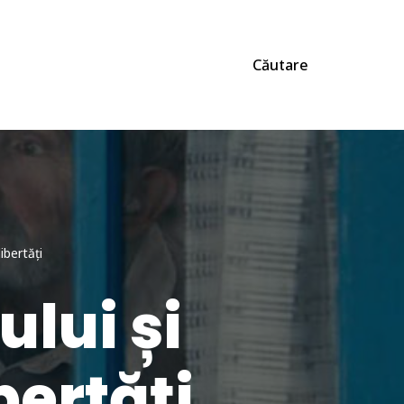
Căutare
ibertăți
ului și
bertăți