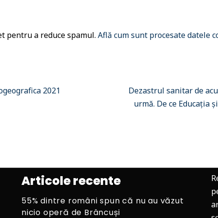
met pentru a reduce spamul.
Află cum sunt procesate datele c
togeografica 2021
Dezastrul sanitar de acu
urmă. De ce Educația ș
Articole recente
R
p
55% dintre români spun că nu au văzut
ar
nicio operă de Brâncuși
s