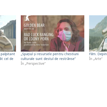
 palpitant
„Spațiul și resursele pentru chestiuni
Film. Depin
ât cel de
culturale sunt destul de restrânse”
În „Arte”
În „Perspective”