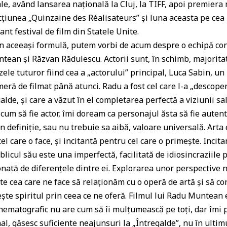
a
le, având lansarea națională la Cluj, la TIFF, apoi premiera 
cțiunea „Quinzaine des Réalisateurs” și luna aceasta pe cea
ss
nt festival de film din Statele Unite.
r
în aceeași formulă, putem vorbi de acum despre o echipă con
o
ean și Răzvan Rădulescu. Actorii sunt, în schimb, majorita
o
ele tuturor fiind cea a „actorului” principal, Luca Sabin, un
m
meră de filmat până atunci. Radu a fost cel care l-a „descope
alde, și care a văzut în el completarea perfectă a viziunii sal
 cum să fie actor, îmi doream ca personajul ăsta să fie autent
n definiție, sau nu trebuie sa aibă, valoare universală. Arta
l care o face, și incitantă pentru cel care o primește. Incit
blicul său este una imperfectă, facilitată de idiosincraziile p
nată de diferențele dintre ei. Explorarea unor perspective 
ste cea care ne face să relaționăm cu o operă de artă și să c
ște spiritul prin ceea ce ne oferă. Filmul lui Radu Muntean 
cinematografic nu are cum să îi mulțumească pe toți, dar îmi 
al, găsesc suficiente neajunsuri la „Întregalde”, nu în ulti