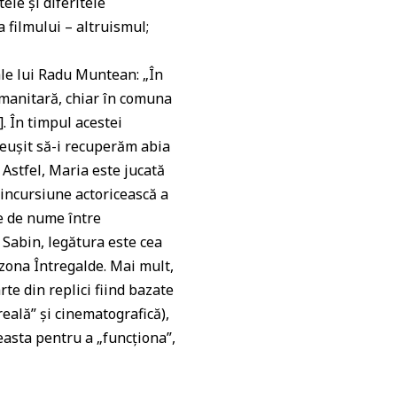
ele și diferitele
a filmului – altruismul;
 ale lui Radu Muntean: „În
umanitară, chiar în comuna
]. În timpul acestei
 reușit să-i recuperăm abia
 Astfel, Maria este jucată
 incursiune actoricească a
te de nume între
 Sabin, legătura este cea
 zona Întregalde. Mai mult,
te din replici fiind bazate
reală” și cinematografică),
easta pentru a „funcționa”,