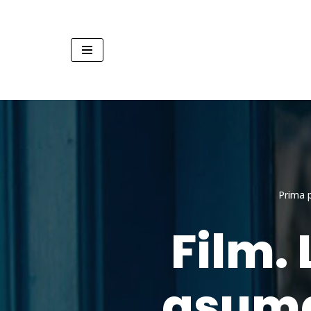
Sari
la
conținut
Prima 
Film. 
asumar