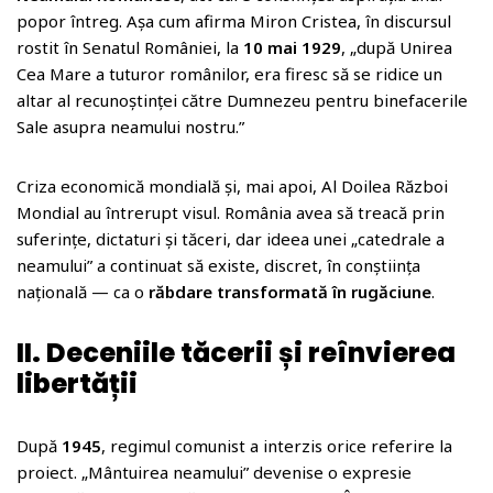
popor întreg. Așa cum afirma Miron Cristea, în discursul
rostit în Senatul României, la
10 mai 1929
, „după Unirea
Cea Mare a tuturor românilor, era firesc să se ridice un
altar al recunoștinței către Dumnezeu pentru binefacerile
Sale asupra neamului nostru.”
Criza economică mondială și, mai apoi, Al Doilea Război
Mondial au întrerupt visul. România avea să treacă prin
suferințe, dictaturi și tăceri, dar ideea unei „catedrale a
neamului” a continuat să existe, discret, în conștiința
națională — ca o
răbdare transformată în rugăciune
.
II. Deceniile tăcerii și reînvierea
libertății
După
1945
, regimul comunist a interzis orice referire la
proiect. „Mântuirea neamului” devenise o expresie