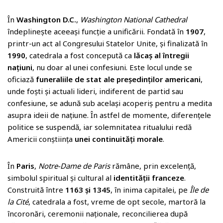
În
Washington D.C.
,
Washington National Cathedral
îndeplinește aceeași funcție a unificării. Fondată în
1907
,
printr-un act al Congresului Statelor Unite, și finalizată în
1990
, catedrala a fost concepută ca
lăcaș al întregii
națiuni
, nu doar al unei confesiuni. Este locul unde se
oficiază
funeraliile de stat ale președinților americani
,
unde foști și actuali lideri, indiferent de partid sau
confesiune, se adună sub același acoperiș pentru a medita
asupra ideii de națiune. În astfel de momente, diferențele
politice se suspendă, iar solemnitatea ritualului redă
Americii conștiința
unei continuități morale
.
În
Paris
,
Notre-Dame de Paris
rămâne, prin excelență,
simbolul spiritual și cultural al
identității franceze
.
Construită între
1163 și 1345
, în inima capitalei, pe
Île de
la Cité
, catedrala a fost, vreme de opt secole, martoră la
încoronări, ceremonii naționale, reconcilierea după