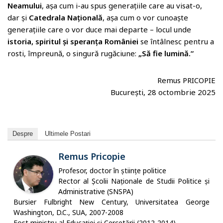
Neamului
, așa cum i-au spus generațiile care au visat-o,
dar și
Catedrala Națională
, așa cum o vor cunoaște
generațiile care o vor duce mai departe – locul unde
istoria, spiritul și speranța României
se întâlnesc pentru a
rosti, împreună, o singură rugăciune:
„Să fie lumină.”
Remus PRICOPIE
București, 28 octombrie 2025
Despre
Ultimele Postari
Remus Pricopie
Profesor, doctor în științe politice
Rector al Școlii Naționale de Studii Politice și
Administrative (SNSPA)
Bursier Fulbright New Century, Universitatea George
Washington, D.C., SUA, 2007-2008
Fost ministru al Educației și Cercetării (2012-2014)