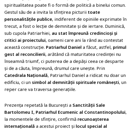
spiritualitatea poate fi o formă de politică a binelui comun.
Gestul său de a invita la sfințirea picturii
toate
personalitățile publice
, indiferent de opiniile exprimate în
trecut, a fost o lecție de demnitate și de iertare. Duminică,
sub cupola Patriarhiei,
au stat împreună credincioși și
critici ai proiectului
, oameni care ani la rând au contestat
această construcție.
Patriarhul Daniel
a făcut, astfel,
primul
gest al reconcilierii
, arătând că maturitatea credinței nu
înseamnă triumf, ci puterea de a depăși ceea ce desparte
și de a căuta, împreună, drumul care unește. Prin
Catedrala Națională
, Patriarhul Daniel a ridicat nu doar un
edificiu, ci un
simbol al demnității spirituale românești
, un
reper care va traversa generațiile.
Prezența repetată la București a
Sanctității Sale
Bartolomeu I, Patriarhul Ecumenic al Constantinopolului
,
la momentele de sfințire, confirmă
recunoașterea
internațională
a acestui proiect și
locul special al