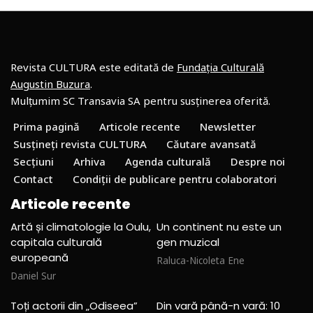
Revista CULTURA este editată de
Fundația Culturală
Augustin Buzura
.
Mulțumim SC Transavia SA pentru susținerea oferită.
Prima pagină
Articole recente
Newsletter
Susțineți revista CULTURA
Căutare avansată
Secțiuni
Arhiva
Agenda culturală
Despre noi
Contact
Condiții de publicare pentru colaboratori
Articole recente
Artă și climatologie la Oulu,
Un continent nu este un
capitala culturală
gen muzical
europeană
Raluca-Nicoleta Ene
Daniel Sur
Toți actorii din „Odiseea”
Din vară până-n vară: 10