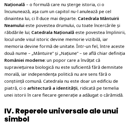
Națională
– o formulă care nu șterge istoria, ci o
încununează, așa cum un capitol nu-l anulează pe cel
dinaintea lui, ci îl duce mai departe.
Catedrala Mântuirii
Neamului
este povestea drumului, cu toate încercările și
răbdările lui;
Catedrala Națională
este povestea împlinirii,
locul unde visul istoric devine memorie vizibilă, iar
memoria devine formă de unitate. Într-un fel, între aceste
două nume – „Mântuire” și „Națiune” – se află chiar definiția
României moderne
: un popor care a învățat că
supraviețuirea biologică nu este suficientă fără demnitate
morală, iar independența politică nu are sens fără o
conștiință comună. Catedrala nu este doar un edificiu de
piatră, ci o
arhitectură a identității
, ridicată pe temelia
unei istorii în care fiecare generație a adăugat o cărămidă.
IV. Reperele universale ale unui
simbol