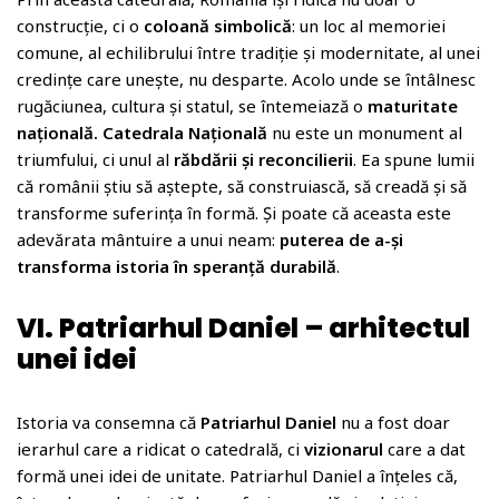
construcție, ci o
coloană simbolică
: un loc al memoriei
comune, al echilibrului între tradiție și modernitate, al unei
credințe care unește, nu desparte. Acolo unde se întâlnesc
rugăciunea, cultura și statul, se întemeiază o
maturitate
națională. Catedrala Națională
nu este un monument al
triumfului, ci unul al
răbdării și reconcilierii
. Ea spune lumii
că românii știu să aștepte, să construiască, să creadă și să
transforme suferința în formă. Și poate că aceasta este
adevărata mântuire a unui neam:
puterea de a-și
transforma istoria în speranță durabilă
.
VI. Patriarhul Daniel – arhitectul
unei idei
Istoria va consemna că
Patriarhul Daniel
nu a fost doar
ierarhul care a ridicat o catedrală, ci
vizionarul
care a dat
formă unei idei de unitate. Patriarhul Daniel a înțeles că,