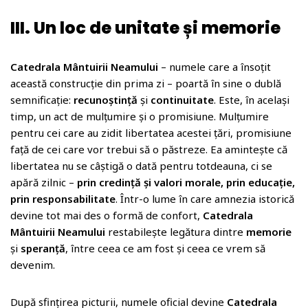
III. Un loc de unitate și memorie
Catedrala Mântuirii Neamului
– numele care a însoțit
această construcție din prima zi – poartă în sine o dublă
semnificație:
recunoștință
și
continuitate
. Este, în același
timp, un act de mulțumire și o promisiune. Mulțumire
pentru cei care au zidit libertatea acestei țări, promisiune
față de cei care vor trebui să o păstreze. Ea amintește că
libertatea nu se câștigă o dată pentru totdeauna, ci se
apără zilnic –
prin credință și valori morale, prin educație,
prin responsabilitate
. Într-o lume în care amnezia istorică
devine tot mai des o formă de confort,
Catedrala
Mântuirii Neamului
restabilește legătura dintre
memorie
și
speranță
, între ceea ce am fost și ceea ce vrem să
devenim.
După sfințirea picturii, numele oficial devine
Catedrala