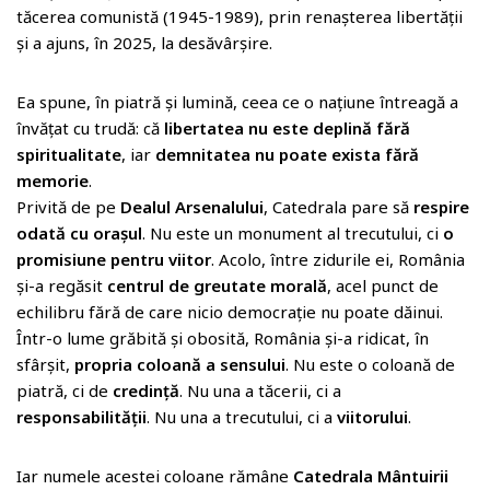
tăcerea comunistă (1945-1989), prin renașterea libertății
și a ajuns, în 2025, la desăvârșire.
Ea spune, în piatră și lumină, ceea ce o națiune întreagă a
învățat cu trudă: că
libertatea nu este deplină fără
spiritualitate
, iar
demnitatea nu poate exista fără
memorie
.
Privită de pe
Dealul Arsenalului
, Catedrala pare să
respire
odată cu orașul
. Nu este un monument al trecutului, ci
o
promisiune pentru viitor
. Acolo, între zidurile ei, România
și-a regăsit
centrul de greutate morală
, acel punct de
echilibru fără de care nicio democrație nu poate dăinui.
Într-o lume grăbită și obosită, România și-a ridicat, în
sfârșit,
propria coloană a sensului
. Nu este o coloană de
piatră, ci de
credință
. Nu una a tăcerii, ci a
responsabilității
. Nu una a trecutului, ci a
viitorului
.
Iar numele acestei coloane rămâne
Catedrala Mântuirii