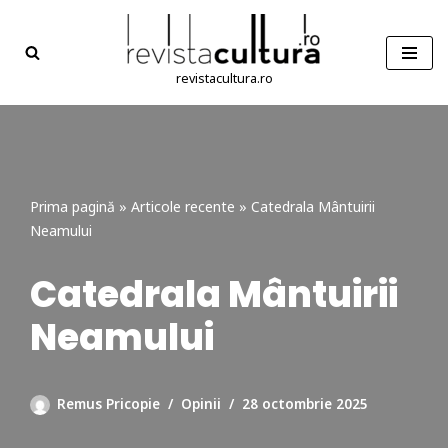
Sari
la
revistacultura.ro
conținut
Prima pagină
»
Articole recente
»
Catedrala Mântuirii
Neamului
Catedrala Mântuirii
Neamului
Remus Pricopie
Opinii
28 octombrie 2025