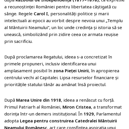
a recunoștinței României pentru libertatea câștigată cu
sânge. Regele
Carol I
, personalități politice și marii
intelectuali ai epocii au vorbit despre nevoia unui „Templu
al Mântuirii Neamului”, un loc unde credința și istoria să se
unească, simbolizând prin zidire ceea ce armata reușise
prin sacrificiu.
După proclamarea Regatului, ideea s-a concretizat în
primele propuneri, inclusiv identificarea unui
amplasament posibil în
zona Pieței Unirii
, în apropierea
centrului vechi al Capitalei. Lipsa resurselor financiare și
prioritățile statului tânăr au amânat însă proiectul.
După
Marea Unire din 1918
, ideea a renăscut cu forță.
Primul Patriarh al României,
Miron Cristea
, a transformat
dorința într-un demers instituțional. În
1929
, Parlamentul
adopta
Legea pentru construirea Catedralei Mântuirii
Neamului Românesc
, act care consfințea aspirația unui