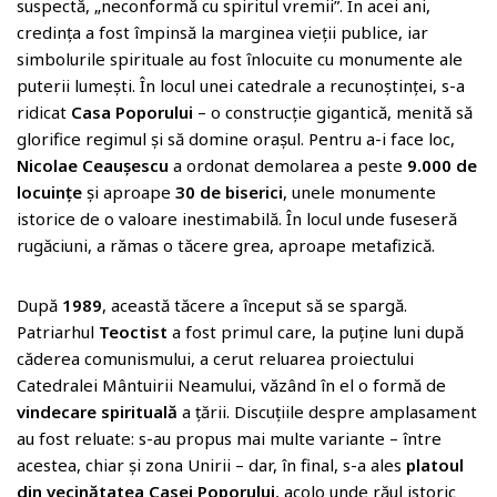
suspectă, „neconformă cu spiritul vremii”. În acei ani,
credința a fost împinsă la marginea vieții publice, iar
simbolurile spirituale au fost înlocuite cu monumente ale
puterii lumești. În locul unei catedrale a recunoștinței, s-a
ridicat
Casa Poporului
– o construcție gigantică, menită să
glorifice regimul și să domine orașul. Pentru a-i face loc,
Nicolae Ceaușescu
a ordonat demolarea a peste
9.000 de
locuințe
și aproape
30 de biserici
, unele monumente
istorice de o valoare inestimabilă. În locul unde fuseseră
rugăciuni, a rămas o tăcere grea, aproape metafizică.
După
1989
, această tăcere a început să se spargă.
Patriarhul
Teoctist
a fost primul care, la puține luni după
căderea comunismului, a cerut reluarea proiectului
Catedralei Mântuirii Neamului, văzând în el o formă de
vindecare spirituală
a țării. Discuțiile despre amplasament
au fost reluate: s-au propus mai multe variante – între
acestea, chiar și zona Unirii – dar, în final, s-a ales
platoul
din vecinătatea Casei Poporului
, acolo unde răul istoric