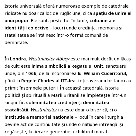
Istoria universală oferă numeroase exemple de catedrale
ridicate nu doar ca loc de rugăciune, ci ca
spațiu de unire al
unui popor
. Ele sunt, peste tot în lume,
coloane ale
identității colective
– locuri unde credința, memoria și
statalitatea se întâlnesc într-o formă comună de
demnitate.
În
Londra
,
Westminster Abbey
este mai mult decât un lăcaș
de cult: este
inima simbolică a Regatului Unit
, sanctuarul
unde, din
1066
, de la încoronarea lui
William Cuceritorul
,
până la
Regele Charles al III-lea
, toți suveranii britanici au
primit însemnele puterii. În această catedrală, istoria
politică și spirituală a Marii Britanii se împletește într-un
singur fir:
solemnitatea credinței
și
demnitatea
statalității
.
Westminster
nu este doar o biserică, ci o
instituție a memoriei naționale
– locul în care liturghia
devine act de continuitate și unde o națiune întreagă își
regăsește, la fiecare generație, echilibrul moral.