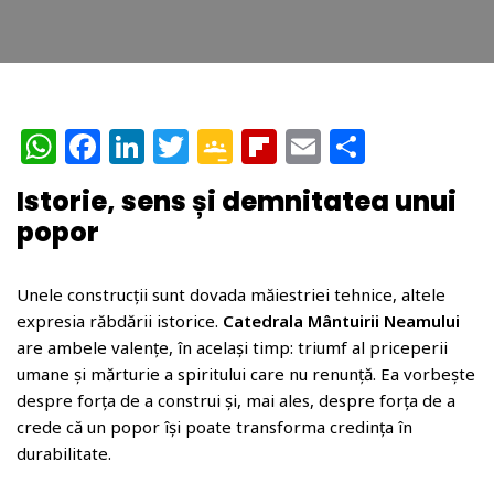
W
F
Li
T
G
Fl
E
P
h
a
n
w
o
ip
m
ar
Istorie, sens și demnitatea unui
at
c
k
itt
o
b
ai
ta
popor
s
e
e
e
gl
o
l
je
A
b
dI
r
e
ar
az
Unele construcții sunt dovada măiestriei tehnice, altele
p
o
n
Cl
d
ă
expresia răbdării istorice.
Catedrala Mântuirii Neamului
p
o
a
are ambele valențe, în același timp: triumf al priceperii
umane și mărturie a spiritului care nu renunță. Ea vorbește
k
ss
despre forța de a construi și, mai ales, despre forța de a
r
crede că un popor își poate transforma credința în
o
durabilitate.