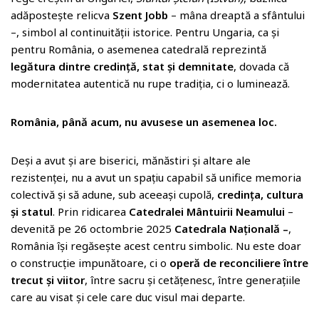
adăpostește relicva
Szent Jobb
– mâna dreaptă a sfântului
–, simbol al continuității istorice. Pentru Ungaria, ca și
pentru România, o asemenea catedrală reprezintă
legătura dintre credință, stat și demnitate
, dovada că
modernitatea autentică nu rupe tradiția, ci o luminează.
România, până acum, nu avusese un asemenea loc.
Deși a avut și are biserici, mănăstiri și altare ale
rezistenței, nu a avut un spațiu capabil să unifice memoria
colectivă și să adune, sub aceeași cupolă,
credința, cultura
și statul
. Prin ridicarea
Catedralei Mântuirii Neamului
–
devenită pe 26 octombrie 2025
Catedrala Națională –
,
România își regăsește acest centru simbolic. Nu este doar
o construcție impunătoare, ci o
operă de reconciliere între
trecut și viitor
, între sacru și cetățenesc, între generațiile
care au visat și cele care duc visul mai departe.