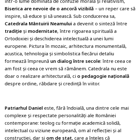
într-o lume dominată de confuzie morală și relativism,
Biserica are nevoie de o ancoră vizibilă
– un reper care să
inspire, să educe și să unească. Sub conducerea sa,
Catedrala Mântuirii Neamului
a devenit o sinteză între
tradiție
și
modernitate
, între rigoarea spirituală a
Ortodoxiei și deschiderea intelectuală a unei lumi
europene. Pictura în mozaic, arhitectura monumentală,
acustica, tehnologia și simbolistica fiecărui detaliu
formează împreună
un dialog între secole
: între ceea ce
am fost și ceea ce vrem să rămânem. Catedrala nu este
doar o realizare arhitecturală, ci
o pedagogie națională
despre ordine, răbdare și credință în viitor.
Patriarhul Daniel
este, fără îndoială, una dintre cele mai
complexe și respectate personalități ale României
contemporane: teolog cu formație academică solidă,
intelectual cu viziune europeană, om al reflecției și al
construcției, dar și
om de stat
, care a înțeles că