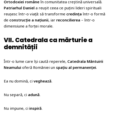
Ortodoxiei române
în comunitatea creștină universală.
Patriarhul Daniel
a reușit ceea ce puțini lideri spirituali
reușesc într-o viață: să transforme
credința
într-o formă
de
construcție a națiunii
, iar
reconcilierea
– într-o
dimensiune a forței morale.
VII. Catedrala ca mărturie a
demnității
Într-o lume care își caută reperele,
Catedrala Mântuirii
Neamului
oferă României un
spațiu al permanenței
.
Ea nu domină, ci
veghează
.
Nu separă, ci
adună
.
Nu impune, ci
inspiră
.