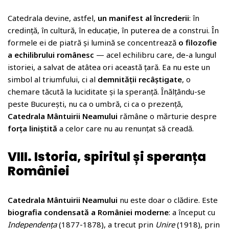
Catedrala devine, astfel,
un manifest al încrederii
: în
credință, în cultură, în educație, în puterea de a construi. În
formele ei de piatră și lumină se concentrează
o filozofie
a echilibrului românesc
— acel echilibru care, de-a lungul
istoriei, a salvat de atâtea ori această țară. Ea nu este un
simbol al triumfului, ci al
demnității recâștigate
, o
chemare tăcută la luciditate și la speranță. Înălțându-se
peste București, nu ca o umbră, ci ca o prezență,
Catedrala Mântuirii Neamului
rămâne o mărturie despre
forța liniștită
a celor care nu au renunțat să creadă.
VIII. Istoria, spiritul și speranța
României
Catedrala Mântuirii Neamului
nu este doar o clădire. Este
biografia condensată a României moderne
: a început cu
Independența
(1877-1878), a trecut prin
Unire
(1918), prin