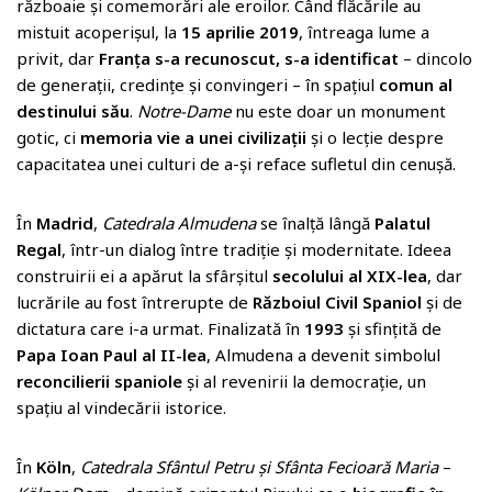
războaie și comemorări ale eroilor. Când flăcările au
mistuit acoperișul, la
15 aprilie 2019
, întreaga lume a
privit, dar
Franța s-a recunoscut, s-a identificat
– dincolo
de generații, credințe și convingeri – în spațiul
comun al
destinului său
.
Notre-Dame
nu este doar un monument
gotic, ci
memoria vie a unei civilizații
și o lecție despre
capacitatea unei culturi de a-și reface sufletul din cenușă.
În
Madrid
,
Catedrala Almudena
se înalță lângă
Palatul
Regal
, într-un dialog între tradiție și modernitate. Ideea
construirii ei a apărut la sfârșitul
secolului al XIX-lea
, dar
lucrările au fost întrerupte de
Războiul Civil Spaniol
și de
dictatura care i-a urmat. Finalizată în
1993
și sfințită de
Papa Ioan Paul al II-lea
, Almudena a devenit simbolul
reconcilierii spaniole
și al revenirii la democrație, un
spațiu al vindecării istorice.
În
Köln
,
Catedrala Sfântul Petru și Sfânta Fecioară Maria
–