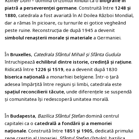
Kölner Dom
– domină orizontul Rinului ca o
biografie în
piatră a perseverenței germane
. Construită între
1248 și
1880
, catedrala a fost avariată în Al Doilea Război Mondial,
dar a rămas în picioare, cu turnurile ei gotice vegheând
peste ruine. Reconstrucția de după 1945 a devenit
simbolul renașterii morale și materiale
a Germaniei.
În
Bruxelles
,
Catedrala Sfântul Mihail și Sfânta Gudula
întruchipează
echilibrul dintre istorie, credință și rațiune
.
Ridicată între
1226 și 1519
, ea a devenit după 1830
biserica națională
a monarhiei belgiene. Într-o țară
adesea împărțită între regiuni și limbi, catedrala este
spațiul reconcilierii tăcute
, unde diferențele se suspendă
și comunitatea își redescoperă unitatea morală.
În
Budapesta
,
Bazilica Sfântul Ștefan
domină centrul
capitalei ca o
catedrală a fondării și a memoriei
naționale
. Construită între
1851 și 1905
, dedicată primului
rege creștin al Ungariei,
Sfântul Ștefan (István)
, bazilica