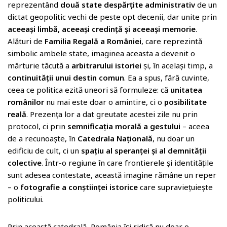
reprezentând
două state despărțite administrativ
de un
dictat geopolitic vechi de peste opt decenii, dar unite prin
aceeași limbă, aceeași credință și aceeași memorie
.
Alături de
Familia Regală a României
, care reprezintă
simbolic ambele state, imaginea aceasta a devenit o
mărturie tăcută a
arbitrarului istoriei
și, în același timp, a
continuității unui destin comun
. Ea a spus, fără cuvinte,
ceea ce politica ezită uneori să formuleze: că
unitatea
românilor
nu mai este doar o amintire, ci o
posibilitate
reală
. Prezența lor a dat greutate acestei zile nu prin
protocol, ci prin
semnificația morală a gestului
– aceea
de a recunoaște, în
Catedrala Națională
, nu doar un
edificiu de cult, ci un
spațiu al speranței și al demnității
colective
. Într-o regiune în care frontierele și identitățile
sunt adesea contestate, această imagine rămâne un reper
– o
fotografie a conștiinței istorice
care supraviețuiește
politicului.
Prin această catedrală, România își ridică nu doar o