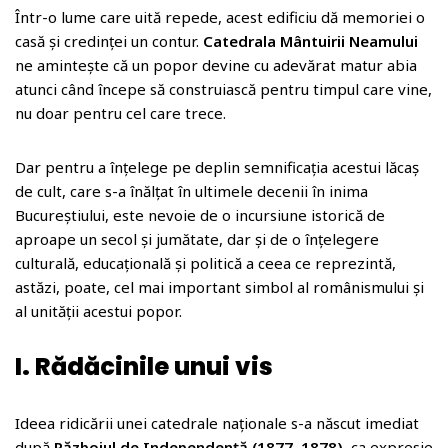
o
Într-o lume care uită repede, acest edificiu dă memoriei o
m
casă și credinței un contur.
Catedrala Mântuirii Neamului
ne amintește că un popor devine cu adevărat matur abia
atunci când începe să construiască pentru timpul care vine,
nu doar pentru cel care trece.
Dar pentru a înțelege pe deplin semnificația acestui lăcaș
de cult, care s-a înălțat în ultimele decenii în inima
Bucureștiului, este nevoie de o incursiune istorică de
aproape un secol și jumătate, dar și de o înțelegere
culturală, educațională și politică a ceea ce reprezintă,
astăzi, poate, cel mai important simbol al românismului și
al unității acestui popor.
I. Rădăcinile unui vis
Ideea ridicării unei catedrale naționale s-a născut imediat
după
Războiul de Independență (1877–1878)
, ca expresie