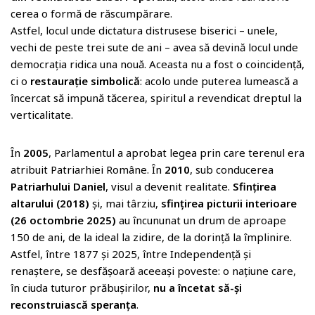
cerea o formă de răscumpărare.
Astfel, locul unde dictatura distrusese biserici – unele,
vechi de peste trei sute de ani – avea să devină locul unde
democrația ridica una nouă. Aceasta nu a fost o coincidență,
ci o
restaurație simbolică
: acolo unde puterea lumească a
încercat să impună tăcerea, spiritul a revendicat dreptul la
verticalitate.
În
2005
, Parlamentul a aprobat legea prin care terenul era
atribuit Patriarhiei Române. În
2010
, sub conducerea
Patriarhului Daniel
, visul a devenit realitate.
Sfințirea
altarului (2018)
și, mai târziu,
sfințirea picturii interioare
(26 octombrie 2025)
au încununat un drum de aproape
150 de ani, de la ideal la zidire, de la dorință la împlinire.
Astfel, între 1877 și 2025, între Independență și
renaștere, se desfășoară aceeași poveste: o națiune care,
în ciuda tuturor prăbușirilor,
nu a încetat să-și
reconstruiască speranța
.