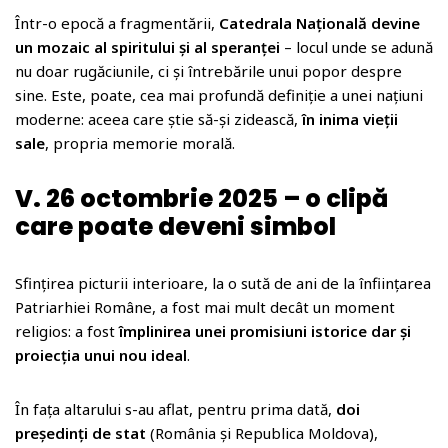
Într-o epocă a fragmentării,
Catedrala Națională devine
un mozaic al spiritului și al speranței
– locul unde se adună
nu doar rugăciunile, ci și întrebările unui popor despre
sine. Este, poate, cea mai profundă definiție a unei națiuni
moderne: aceea care știe să-și zidească,
în inima vieții
sale
, propria memorie morală.
V. 26 octombrie 2025 – o clipă
care poate deveni simbol
Sfințirea picturii interioare, la o sută de ani de la înființarea
Patriarhiei Române, a fost mai mult decât un moment
religios: a fost
împlinirea unei promisiuni istorice dar și
proiecția unui nou ideal
.
În fața altarului s-au aflat, pentru prima dată,
doi
președinți de stat
(România și Republica Moldova),