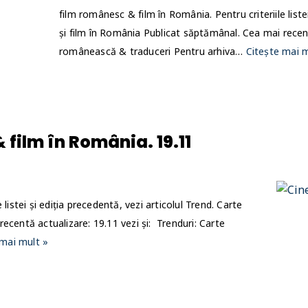
film românesc & film în România. Pentru criteriile listei
și film în România Publicat săptămânal. Cea mai recentă
românească & traduceri Pentru arhiva…
Citește mai m
 film în România. 19.11
listei și ediția precedentă, vezi articolul Trend. Carte
ecentă actualizare: 19.11 vezi și: Trenduri: Carte
 mai mult »