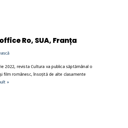
ffice Ro, SUA, Franța
ească
rie 2022, revista Cultura va publica săptămânal o
și film românesc, însoțită de alte clasamente
ult »