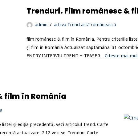
Trenduri. Film românesc & fi
admin
arhiva Trend artă românească
film românesc & film în România. Pentru criteriile listei
și film în România Actualizat săptămânal 31 octombr
ENTRY INTERVIU TREND + TEASER…
Citește mai mul
& film în România
a
listei și ediția precedentă, vezi articolul Trend. Carte
ecentă actualizare: 2.12 vezi și: Trenduri: Carte