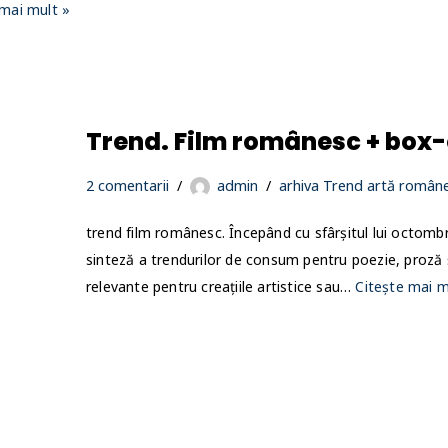
 mai mult »
Trend. Film românesc + box-o
2 comentarii
admin
arhiva Trend artă român
trend film românesc. Începând cu sfârșitul lui octomb
sinteză a trendurilor de consum pentru poezie, proză 
relevante pentru creațiile artistice sau…
Citește mai m