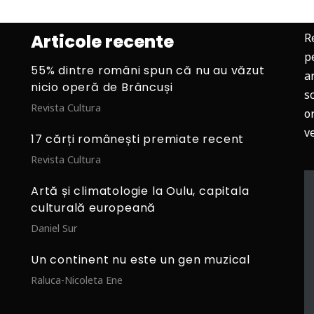
Articole recente
R
p
55% dintre români spun că nu au văzut
ar
nicio operă de Brâncuși
s
Revista Cultura
o
v
17 cărți românești premiate recent
Revista Cultura
Artă și climatologie la Oulu, capitala
culturală europeană
Daniel Sur
Un continent nu este un gen muzical
Raluca-Nicoleta Ene