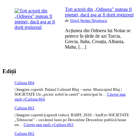
Toți actorii din „Odiseea” puteau fi
pigmei, dacă așa ar fi dorit regizorul
de
Virgil Ștefan Nițulescu
Acțiunea din Odiseea lui Nolan se
petrece în țările de azi Turcia,
Grecia, Italia, Croația, Albania,
Malta, […]
Ediții
Cultura 664
| Imagine copertă: Palatul Cultural Blaj – sursa: Municipiul Blaj |
SOCIETATE Un „picnic nobil la castel” a anticipat în…
Citește mai
mult »
Cultura 664
Cultura 663
| Imagine copertă (captură video): BAIFF, 2026 – baiff.ro SOCIETATE
„Tehnocrat” – cuvântul lunii pe Dexonline Dexonline publică lunar
un…
Citește mai mult »
Cultura 663
Cultura 662