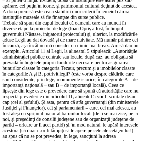
– ar putea-o iniţia. Evident, odată cu instituţiile este astfel pus sub
apărare, cel puţin în teorie, şi patrimoniul cultural deţinut de acestea.
A doua premisă este cea a stabilirii unor criterii în temeiul cărora
instituţiile muzeale să fie finanţate din surse publice.
Trebuie să spun din capul locului că oamenii care au muncit în
diverse etape la proiectul de lege (Ioan Opriş a fost, în timpul
guvernului Năstase, iniţiatorul proiectului) şi, ulterior, la modificările
aduse Legii au dat dovadă şi de mare naivitate. Mă număr printre cei
în cauză, aşa încât nu mă consider cu nimic mai breaz. Am să dau un
exemplu. Articolul 11 al Legii, la alineatul 5 stipulează: „Autorităţile
administraţiei publice centrale sau locale, după caz, au obligaţia să
prevadă în bugetele proprii fondurile necesare pentru asigurarea
bunurilor clasate în categoria Tezaur, precum şi a imobilelor clasate
în categoriile A şi B, potrivit legii? (este vorba despre clădirile care
sunt considerate, prin lege, monumente istorice, în categoriile A – de
importanţă naţională – sau B – de importanţă locală). Ceea ce
lipseşte din lege este o prevedere care să spună că autorităţile care nu
respectă prevederile din articolul 11, alineatul 5 vor fi scurtate de-un
cap (cel al şefului). Şi asta, pentru că atât guvernanţii (din ministerele
Justiţiei şi Finanţelor), cât şi parlamentarii – care, cel mai adesea, au
fost aleşi cu sprijinul major al baronilor locali (de li se mai zice, pe la
noi, şi preşedinţi de consilii judeţene sau de organizaţii judeţene de
partid – oricare ar fi acel partid) şi, în mod natural, le apără interesele
acestora (că doar n-or fi tâmpiţi să le apere pe cele ale cetăţenilor!)
au spus că nu se pot prevedea, în lege, sancţiuni la adresa