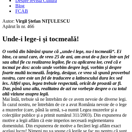
Despre revista Cultura
Blog
FCAB
Autor:
Virgil Ştefan NIŢULESCU
Apărut în nr. 466
Unde-i lege-i şi tocmeală!
O vorbă din bătrâni spune că „unde-i lege, nu-i tocmeală“. Ei
bine, ca unul care, de vreo 25 de ani, am avut de-a face într-un fel
sau altul fie cu realizarea legilor, fie cu aplicarea lor, cred că e
tocmai pe dos: acolo unde vorbim despre legi, vorbim şi despre
foarte multă tocmeală. Înţeleg, desigur, ce vrea să spună proverbul
nostru, care este un fel de traducere a latinescului dura lex sed
lex. Altfel spus, legea trebuie respectată, oricât de proastă ar fi.
Dar, până una alta, realitatea de azi ne vorbeşte despre o cu totul
altă viziune asupra legii.
Mai întâi, trebuie să ne întrebăm de ce avem nevoie de diverse legi.
În cazul nostru, ne întrebăm de ce a avut România nevoie de o lege
a muzeelor (care, până la urmă, s-a numit Legea muzeelor şi a
colecţiilor publice şi a primit numărul 311/2003). Din expunerea de
motive a legii aflăm că este imperios necesară reglementarea
domeniului. Din expunerea de motive a fiecărei legi aflăm exact
acelaşi lucru! Nimeni nu va spune că legile se fac nu pentru că sunt