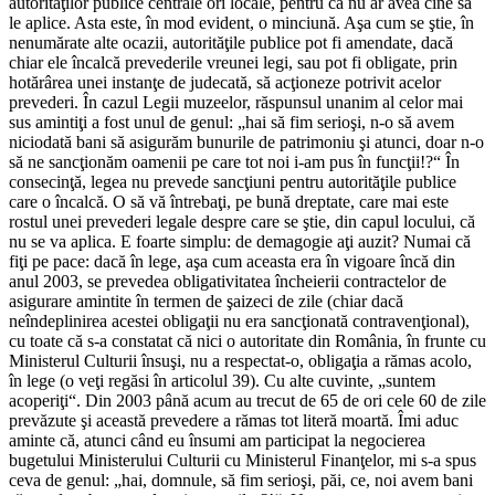
autorităţilor publice centrale ori locale, pentru că nu ar avea cine să
le aplice. Asta este, în mod evident, o minciună. Aşa cum se ştie, în
nenumărate alte ocazii, autorităţile publice pot fi amendate, dacă
chiar ele încalcă prevederile vreunei legi, sau pot fi obligate, prin
hotărârea unei instanţe de judecată, să acţioneze potrivit acelor
prevederi. În cazul Legii muzeelor, răspunsul unanim al celor mai
sus amintiţi a fost unul de genul: „hai să fim serioşi, n-o să avem
niciodată bani să asigurăm bunurile de patrimoniu şi atunci, doar n-o
să ne sancţionăm oamenii pe care tot noi i-am pus în funcţii!?“ În
consecinţă, legea nu prevede sancţiuni pentru autorităţile publice
care o încalcă. O să vă întrebaţi, pe bună dreptate, care mai este
rostul unei prevederi legale despre care se ştie, din capul locului, că
nu se va aplica. E foarte simplu: de demagogie aţi auzit? Numai că
fiţi pe pace: dacă în lege, aşa cum aceasta era în vigoare încă din
anul 2003, se prevedea obligativitatea încheierii contractelor de
asigurare amintite în termen de şaizeci de zile (chiar dacă
neîndeplinirea acestei obligaţii nu era sancţionată contravenţional),
cu toate că s-a constatat că nici o autoritate din România, în frunte cu
Ministerul Culturii însuşi, nu a respectat-o, obligaţia a rămas acolo,
în lege (o veţi regăsi în articolul 39). Cu alte cuvinte, „suntem
acoperiţi“. Din 2003 până acum au trecut de 65 de ori cele 60 de zile
prevăzute şi această prevedere a rămas tot literă moartă. Îmi aduc
aminte că, atunci când eu însumi am participat la negocierea
bugetului Ministerului Culturii cu Ministerul Finanţelor, mi s-a spus
ceva de genul: „hai, domnule, să fim serioşi, păi, ce, noi avem bani