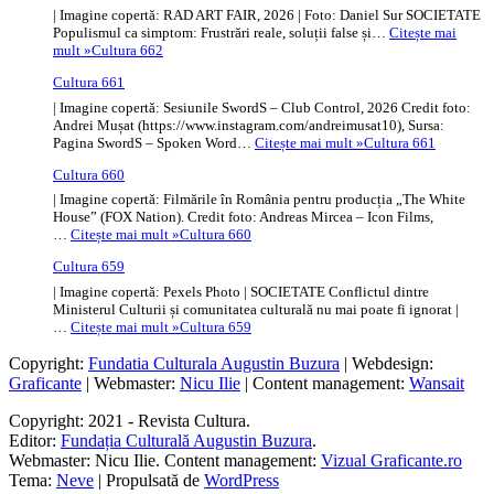
| Imagine copertă: RAD ART FAIR, 2026 | Foto: Daniel Sur SOCIETATE
Populismul ca simptom: Frustrări reale, soluții false și…
Citește mai
mult »
Cultura 662
Cultura 661
| Imagine copertă: Sesiunile SwordS – Club Control, 2026 Credit foto:
Andrei Mușat (https://www.instagram.com/andreimusat10), Sursa:
Pagina SwordS – Spoken Word…
Citește mai mult »
Cultura 661
Cultura 660
| Imagine copertă: Filmările în România pentru producția „The White
House” (FOX Nation). Credit foto: Andreas Mircea – Icon Films,
…
Citește mai mult »
Cultura 660
Cultura 659
| Imagine copertă: Pexels Photo | SOCIETATE Conflictul dintre
Ministerul Culturii și comunitatea culturală nu mai poate fi ignorat |
…
Citește mai mult »
Cultura 659
Copyright:
Fundatia Culturala Augustin Buzura
| Webdesign:
Graficante
| Webmaster:
Nicu Ilie
| Content management:
Wansait
Copyright: 2021 - Revista Cultura.
Editor:
Fundația Culturală Augustin Buzura
.
Webmaster: Nicu Ilie. Content management:
Vizual Graficante.ro
Tema:
Neve
| Propulsată de
WordPress