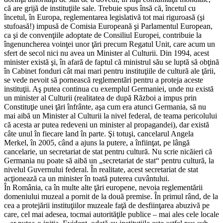
că are grijă de instituţiile sale. Trebuie spus însă că, încetul cu
încetul, în Europa, reglementarea legislativă tot mai riguroasă (şi
stufoasă!) impusă de Comisia Europeană şi Parlamentul European,
ca şi de convenţiile adoptate de Consiliul Europei, contribuie la
îngenuncherea voinţei unor ţări precum Regatul Unit, care acum un
sfert de secol nici nu avea un Minister al Culturii. Din 1994, acest
minister există şi, în afară de faptul că ministrul său se luptă să obţină
în Cabinet fonduri cât mai mari pentru instituţiile de cultură ale ţării,
se vede nevoit să pornească reglementări pentru a proteja aceste
instituţii. Aş putea continua cu exemplul Germaniei, unde nu există
un minister al Culturii (realitatea de după Război a impus prin
Constituţie unei ţări înfrânte, aşa cum era atunci Germania, să nu
mai aibă un Minister al Culturii la nivel federal, de teama pericolului
că acesta ar putea redeveni un minister al propagandei), dar există
câte unul în fiecare land în parte. Şi totuşi, cancelarul Angela
Merkel, în 2005, când a ajuns la putere, a înfiinţat, pe lângă
cancelarie, un secretariat de stat pentru cultură. Nu scrie nicăieri că
Germania nu poate să aibă un „secretariat de stat“ pentru cultură, la
nivelul Guvernului federal. În realitate, acest secretariat de stat
acţionează ca un minister în toată puterea cuvântului.
În România, ca în multe alte ţări europene, nevoia reglementării
domeniului muzeal a pornit de la două premise. În primul rând, de la
cea a protejării instituţiilor muzeale faţă de desfiinţarea abuzivă pe
care, cel mai adesea, tocmai autorităţile publice – mai ales cele locale