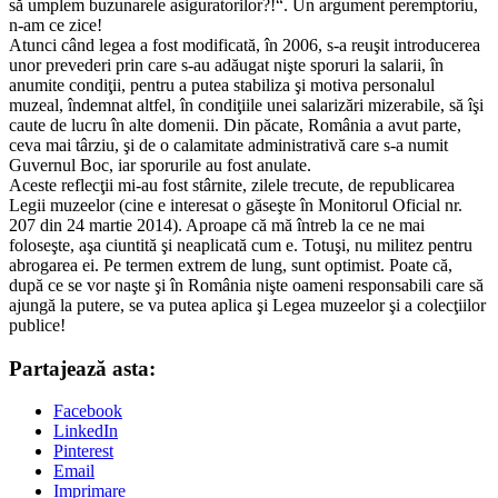
să umplem buzunarele asiguratorilor?!“. Un argument peremptoriu,
n-am ce zice!
Atunci când legea a fost modificată, în 2006, s-a reuşit introducerea
unor prevederi prin care s-au adăugat nişte sporuri la salarii, în
anumite condiţii, pentru a putea stabiliza şi motiva personalul
muzeal, îndemnat altfel, în condiţiile unei salarizări mizerabile, să îşi
caute de lucru în alte domenii. Din păcate, România a avut parte,
ceva mai târziu, şi de o calamitate administrativă care s-a numit
Guvernul Boc, iar sporurile au fost anulate.
Aceste reflecţii mi-au fost stârnite, zilele trecute, de republicarea
Legii muzeelor (cine e interesat o găseşte în Monitorul Oficial nr.
207 din 24 martie 2014). Aproape că mă întreb la ce ne mai
foloseşte, aşa ciuntită şi neaplicată cum e. Totuşi, nu militez pentru
abrogarea ei. Pe termen extrem de lung, sunt optimist. Poate că,
după ce se vor naşte şi în România nişte oameni responsabili care să
ajungă la putere, se va putea aplica şi Legea muzeelor şi a colecţiilor
publice!
Partajează asta:
Facebook
LinkedIn
Pinterest
Email
Imprimare