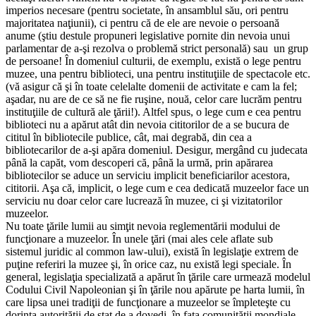
imperios necesare (pentru societate, în ansamblul său, ori pentru
majoritatea naţiunii), ci pentru că de ele are nevoie o persoană
anume (ştiu destule propuneri legislative pornite din nevoia unui
parlamentar de a-şi rezolva o problemă strict personală) sau un grup
de persoane! În domeniul culturii, de exemplu, există o lege pentru
muzee, una pentru biblioteci, una pentru instituţiile de spectacole etc.
(vă asigur că şi în toate celelalte domenii de activitate e cam la fel;
aşadar, nu are de ce să ne fie ruşine, nouă, celor care lucrăm pentru
instituţiile de cultură ale ţării!). Altfel spus, o lege cum e cea pentru
biblioteci nu a apărut atât din nevoia cititorilor de a se bucura de
cititul în bibliotecile publice, cât, mai degrabă, din cea a
bibliotecarilor de a-şi apăra domeniul. Desigur, mergând cu judecata
până la capăt, vom descoperi că, până la urmă, prin apărarea
bibliotecilor se aduce un serviciu implicit beneficiarilor acestora,
cititorii. Aşa că, implicit, o lege cum e cea dedicată muzeelor face un
serviciu nu doar celor care lucrează în muzee, ci şi vizitatorilor
muzeelor.
Nu toate ţările lumii au simţit nevoia reglementării modului de
funcţionare a muzeelor. În unele ţări (mai ales cele aflate sub
sistemul juridic al common law-ului), există în legislaţie extrem de
puţine referiri la muzee şi, în orice caz, nu există legi speciale. În
general, legislaţia specializată a apărut în ţările care urmează modelul
Codului Civil Napoleonian şi în ţările nou apărute pe harta lumii, în
care lipsa unei tradiţii de funcţionare a muzeelor se împleteşte cu
dorinţa autorităţii de stat de a dovedi, în faţa comunităţii mondiale,