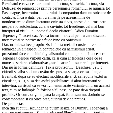
Rezultatul e ceva ce s-ar numi autolectura, sau schizolectura, via
Deleuze; de remarcat ca printre personajele romanului se numara Ed
Pastenague, heteronim al autorului si companion daca nu stricator de
contacte. Înca o data, pentru a merge pe aceeasi linie de
nondemarcatie dintre literatura onirista si vis, acesta din urma cere
neaparat o autolectura, cu alte cuvinte, tot freudiene, cel mai bun
interpret al visului nu poate fi decât visatorul. Adica Dumitru
Tepeneag, în acest caz. Adica tocmai motivul pentru care discursul
metatextual se potriveste atât de bine cu onirismul.
Dar, înainte sa trec propriu-zis la fateta metadiscursiva, trebuie
remarcat un alt aspect. În contradictie cu narcisismul afisat,
prozatorul face cu ochiul digitalismului contemporan. Iata ce scrie
Tepeneag despre viitorul cartii, ca si cum ar teoretiza ceea ce se
numeste scriere colaborativa: „cartile ar trebui sa circule pe internet.
Dar nu în forma definitiva. Texte provizorii… Deschise… s…t
cititorii sa aiba si ei un cuvânt de spus, sa stearga ori sa adauge…
Eventual, dupa ce au efectuat modificarile s…t, sa repuna textul în
circulatie, s…t, si sa dea astfel posibilitatea si altor internauti sa
intervina, cu riscul ca se vor ivi nenumarate variante dintr-un acelasi
text, cum se întâmpla în folclor s!t“, pasaj ce pare de-a dreptul
profetic. Oricum, original pâna la capat, fortat sau nu, dorindu-se
contemporaneist cu orice pret, autorul devine pretios.
Despre metastil
Înca din subtitlul secundar ne putem sesiza ca Dumitru Tepeneag a
scris un metaroman. „Santier sub cerul liber“ activeaza instantaneu