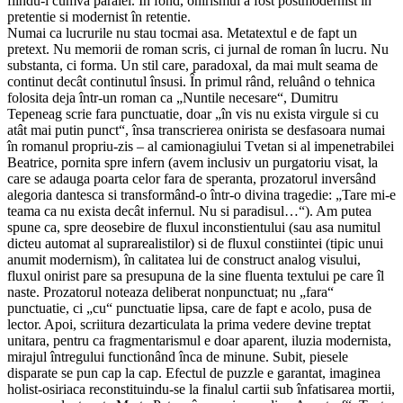
fiindu-i cumva paralel. În fond, onirismul a fost postmodernist în
pretentie si modernist în retentie.
Numai ca lucrurile nu stau tocmai asa. Metatextul e de fapt un
pretext. Nu memorii de roman scris, ci jurnal de roman în lucru. Nu
substanta, ci forma. Un stil care, paradoxal, da mai mult seama de
continut decât continutul însusi. În primul rând, reluând o tehnica
folosita deja într-un roman ca „Nuntile necesare“, Dumitru
Tepeneag scrie fara punctuatie, doar „în vis nu exista virgule si cu
atât mai putin punct“, însa transcrierea onirista se desfasoara numai
în romanul propriu-zis – al camionagiului Tvetan si al impenetrabilei
Beatrice, pornita spre infern (avem inclusiv un purgatoriu visat, la
care se adauga poarta celor fara de speranta, prozatorul inversând
alegoria dantesca si transformând-o într-o divina tragedie: „Tare mi-e
teama ca nu exista decât infernul. Nu si paradisul…“). Am putea
spune ca, spre deosebire de fluxul inconstientului (sau asa numitul
dicteu automat al suprarealistilor) si de fluxul constiintei (tipic unui
anumit modernism), în calitatea lui de construct analog visului,
fluxul onirist pare sa presupuna de la sine fluenta textului pe care îl
naste. Prozatorul noteaza deliberat nonpunctuat; nu „fara“
punctuatie, ci „cu“ punctuatie lipsa, care de fapt e acolo, pusa de
lector. Apoi, scriitura dezarticulata la prima vedere devine treptat
unitara, pentru ca fragmentarismul e doar aparent, iluzia modernista,
mirajul întregului functionând înca de minune. Subit, piesele
disparate se pun cap la cap. Efectul de puzzle e garantat, imaginea
holist-osiriaca reconstituindu-se la finalul cartii sub înfatisarea mortii,