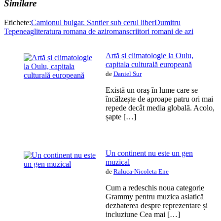
Similare
Etichete:
Camionul bulgar. Santier sub cerul liber
Dumitru
Tepeneag
literatura romana de azi
roman
scriitori romani de azi
Artă și climatologie la Oulu,
capitala culturală europeană
de
Daniel Sur
Există un oraș în lume care se
încălzește de aproape patru ori mai
repede decât media globală. Acolo,
șapte […]
Un continent nu este un gen
muzical
de
Raluca-Nicoleta Ene
Cum a redeschis noua categorie
Grammy pentru muzica asiatică
dezbaterea despre reprezentare și
incluziune Cea mai […]