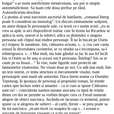
bulgar“ s-ar numi autofictiune metatextuala, sau pur si simplu
autometafictiune. Sa luam cele doua prefixe pe rând.
Autosuficienta deschisa
Ca produs al unui narcisism auctorial de batrânete, „romanul întreg
poate fi considerat un monolog“. Un discurs eminamente solipsist,
un autor disipat în personajele sale, cu teorii ce-i sustin actul: „eu as
vrea sa aplic si aici dispozitivul osiriac care în teoria lui Ricardou se
aplica la sens, uneori si la subiect; adica sa disimulez o singura
persoana sub chipul mai multor personaje. Îl tai în bucati pe Osiris
si-l risipesc în naratiune. Isis, cititoarea avizata, s…t, cea care cauta
sensul în diversitatea cuvintelor, se va stradui sa-l recompuna, sa-l
reîntregeasca. s…t Mai mult, ma bate gândul sa fac în asa fel încât
Isis si Osiris sa fie una si aceasi ssic!t persoana. Întelegi? Isis sa se
caute pe ea însasi…“ În vise, toate figurile sunt proiectii ale
fantasmelor visatorului. Ne visam doar pe noi. Cu atât mai mult, într-
un text onirist, ce imita structura si mecanismele visului, toate
personajele sunt masti ale autorului. Daca tinem seama ca Dumitru
Tepeneag, în ipostaza de personaj al propriului roman, îsi trimite
cartea spre lectura sotiei si amantei – ca si cum ar spune Cititoarea
sunt eu! – coincidenta narator-naratar asociata cu tipul de relatie
dintre cei doi ne permite sa vorbim despre ceea ce Freud numeste
alegere de obiect narcisica. Jucându-ne lacanian cu termenii, putem
spune ca si alegerea de subiect – al cartii, fireste – se prea poate sa
fie tot narcisica: „m-am trezit cu noaptea în cap s…t aveam o
senzatie de bunastare visasem ca scriu un roman“.