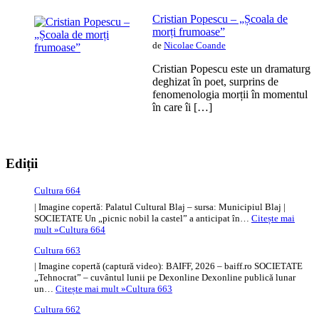
Cristian Popescu – „Școala de
morți frumoase”
de
Nicolae Coande
Cristian Popescu este un dramaturg
deghizat în poet, surprins de
fenomenologia morții în momentul
în care îi […]
Ediții
Cultura 664
| Imagine copertă: Palatul Cultural Blaj – sursa: Municipiul Blaj |
SOCIETATE Un „picnic nobil la castel” a anticipat în…
Citește mai
mult »
Cultura 664
Cultura 663
| Imagine copertă (captură video): BAIFF, 2026 – baiff.ro SOCIETATE
„Tehnocrat” – cuvântul lunii pe Dexonline Dexonline publică lunar
un…
Citește mai mult »
Cultura 663
Cultura 662