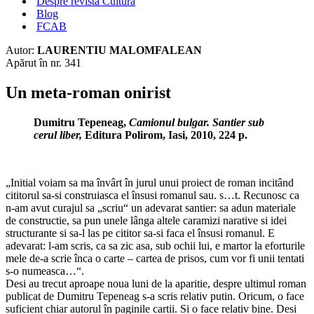
Despre revista Cultura
Blog
FCAB
Autor:
LAURENTIU MALOMFALEAN
Apărut în nr. 341
Un meta-roman onirist
Dumitru Tepeneag,
Camionul bulgar. Santier sub
cerul liber,
Editura Polirom, Iasi, 2010, 224 p.
„Initial voiam sa ma învârt în jurul unui proiect de roman incitând
cititorul sa-si construiasca el însusi romanul sau. s…t. Recunosc ca
n-am avut curajul sa „scriu“ un adevarat santier: sa adun materiale
de constructie, sa pun unele lânga altele caramizi narative si idei
structurante si sa-l las pe cititor sa-si faca el însusi romanul. E
adevarat: l-am scris, ca sa zic asa, sub ochii lui, e martor la eforturile
mele de-a scrie înca o carte – cartea de prisos, cum vor fi unii tentati
s-o numeasca…“.
Desi au trecut aproape noua luni de la aparitie, despre ultimul roman
publicat de Dumitru Tepeneag s-a scris relativ putin. Oricum, o face
suficient chiar autorul în paginile cartii. Si o face relativ bine. Desi