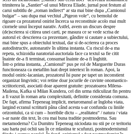
trimiterea la „Santier“-ul unui Mircea Eliade, jurnal post festum al
carui subtitlu de „roman indirect“ ar sta mai bine dupa „Camionul
bulgar“ – sau dupa mai vechiul „Pigeon vole“, cu bemolul de
rigoare ca prozatorul onirist încerca sa reconstituie acolo mai mult
ciornele unui început narativ. Astfel, avem un discurs despre
(de)scrierea si citirea unei carti, pe masura ce se vede scrisa de
autorul ei: descrierea ca prezentare, gândire si cautare a subiectului,
mai bine spus a obiectului textual, dar si de-scrierea ca proces
autodistructiv, autonarativ în ultima instanta. Cu riscul de-a ma
repeta, schizoidia naratorial-auctoriala face ca textul sa fie citit
înainte de-a fi terminat, consumat înainte de-a fi înghitit.
Într-o prima instanta, „Camionul“ pus pe rol de Marguerite Duras
functioneaza ca metafilm luat drept intertext în roman. Apoi, la
modul oniric-lacanian, prozatorul îsi pune pe tapet un inconstient
organizat lingvistic; voi retine doar jocurile de cuvinte onomastico-
scriitoricesti, asociatii doar aparent gratuite: prozatoarea Milena-
Mailena, Kafka si Milan Kundera, cel din urma ridiculizat fin pentru
a fi vazut în roman arta complexitatii, definitie considerata comuna.
De fapt, afirma Tepeneag implicit, metaromanul ar îngloba viata,
largind ecranul scriiturii pâna când acesta s-ar confunda cu liniile
orizontului, ca si cum – horribile dictu – „realitatea“ / natura / viata
s-ar naste din text, în cea mai buna traditie postmoderna. Sau
metamoderna? Cu Dumitru Tepeneag niciodata nu stii pe ce teritoriu
sau harta pui ochii sau în ce mlastina te scufunzi, postmodernismul