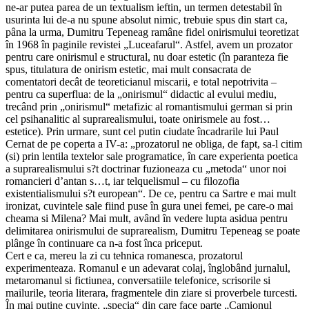
ne-ar putea parea de un textualism ieftin, un termen detestabil în
usurinta lui de-a nu spune absolut nimic, trebuie spus din start ca,
pâna la urma, Dumitru Tepeneag ramâne fidel onirismului teoretizat
în 1968 în paginile revistei „Luceafarul“. Astfel, avem un prozator
pentru care onirismul e structural, nu doar estetic (în paranteza fie
spus, titulatura de onirism estetic, mai mult consacrata de
comentatori decât de teoreticianul miscarii, e total nepotrivita –
pentru ca superflua: de la „onirismul“ didactic al evului mediu,
trecând prin „onirismul“ metafizic al romantismului german si prin
cel psihanalitic al suprarealismului, toate onirismele au fost…
estetice). Prin urmare, sunt cel putin ciudate încadrarile lui Paul
Cernat de pe coperta a IV-a: „prozatorul ne obliga, de fapt, sa-l citim
(si) prin lentila textelor sale programatice, în care experienta poetica
a suprarealismului s?t doctrinar fuzioneaza cu „metoda“ unor noi
romancieri d’antan s…t, iar telquelismul – cu filozofia
existentialismului s?t european“. De ce, pentru ca Sartre e mai mult
ironizat, cuvintele sale fiind puse în gura unei femei, pe care-o mai
cheama si Milena? Mai mult, având în vedere lupta asidua pentru
delimitarea onirismului de suprarealism, Dumitru Tepeneag se poate
plânge în continuare ca n-a fost înca priceput.
Cert e ca, mereu la zi cu tehnica romanesca, prozatorul
experimenteaza. Romanul e un adevarat colaj, înglobând jurnalul,
metaromanul si fictiunea, conversatiile telefonice, scrisorile si
mailurile, teoria literara, fragmentele din ziare si proverbele turcesti.
În mai putine cuvinte, „specia“ din care face parte „Camionul