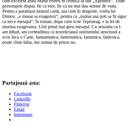
cum excelent arata Marta Petreu în cronica sa din „Apostrof“. Toate
personajele dispar, fie ca mor, fie ca nu mai dau semne de viata.
Pentru a parafraza motoul cartii, asa cum în dragoste, vorba lui
Dimov, „e musai sa exagerezi“, pentru ca „numai asa poti sa fii sigur
ca trece mesajul“, în roman, dupa cum scrie Tepeneag, e la fel de
mortisa exagerarea. Unii prind mai greu mesajul. Cu senzatia ca l-
am dibuit, am certitudinea ca teoreticianul onirismului structural a
scris înca o Carte, fantasmatica, fantomatica, fantastica, fantosica,
poate chiar falsa, dar numai de prisos nu.
Partajează asta:
Facebook
LinkedIn
Pinterest
Email
Imprimare