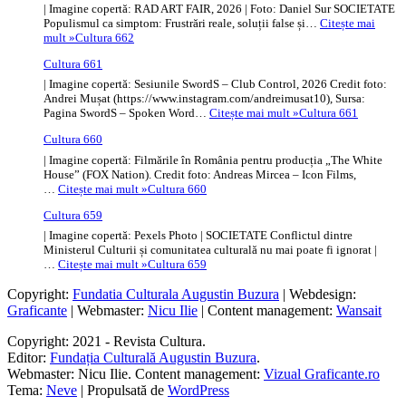
| Imagine copertă: RAD ART FAIR, 2026 | Foto: Daniel Sur SOCIETATE
Populismul ca simptom: Frustrări reale, soluții false și…
Citește mai
mult »
Cultura 662
Cultura 661
| Imagine copertă: Sesiunile SwordS – Club Control, 2026 Credit foto:
Andrei Mușat (https://www.instagram.com/andreimusat10), Sursa:
Pagina SwordS – Spoken Word…
Citește mai mult »
Cultura 661
Cultura 660
| Imagine copertă: Filmările în România pentru producția „The White
House” (FOX Nation). Credit foto: Andreas Mircea – Icon Films,
…
Citește mai mult »
Cultura 660
Cultura 659
| Imagine copertă: Pexels Photo | SOCIETATE Conflictul dintre
Ministerul Culturii și comunitatea culturală nu mai poate fi ignorat |
…
Citește mai mult »
Cultura 659
Copyright:
Fundatia Culturala Augustin Buzura
| Webdesign:
Graficante
| Webmaster:
Nicu Ilie
| Content management:
Wansait
Copyright: 2021 - Revista Cultura.
Editor:
Fundația Culturală Augustin Buzura
.
Webmaster: Nicu Ilie. Content management:
Vizual Graficante.ro
Tema:
Neve
| Propulsată de
WordPress