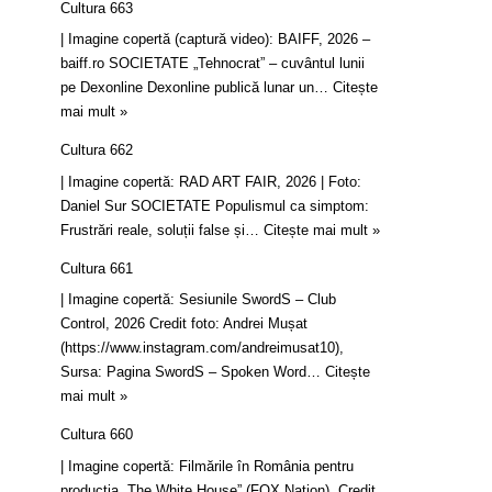
Cultura 663
| Imagine copertă (captură video): BAIFF, 2026 –
baiff.ro SOCIETATE „Tehnocrat” – cuvântul lunii
pe Dexonline Dexonline publică lunar un…
Citește
mai mult »
Cultura 662
| Imagine copertă: RAD ART FAIR, 2026 | Foto:
Daniel Sur SOCIETATE Populismul ca simptom:
Frustrări reale, soluții false și…
Citește mai mult »
Cultura 661
| Imagine copertă: Sesiunile SwordS – Club
Control, 2026 Credit foto: Andrei Mușat
(https://www.instagram.com/andreimusat10),
Sursa: Pagina SwordS – Spoken Word…
Citește
mai mult »
Cultura 660
| Imagine copertă: Filmările în România pentru
producția „The White House” (FOX Nation). Credit