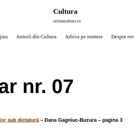
Cultura
revistacultura.ro
gina
Autorii din Cultura
Arhiva pe numere
Despre rev
r nr. 07
lor sub dictatură
– Dana Gagniuc-Buzura – pagina 3