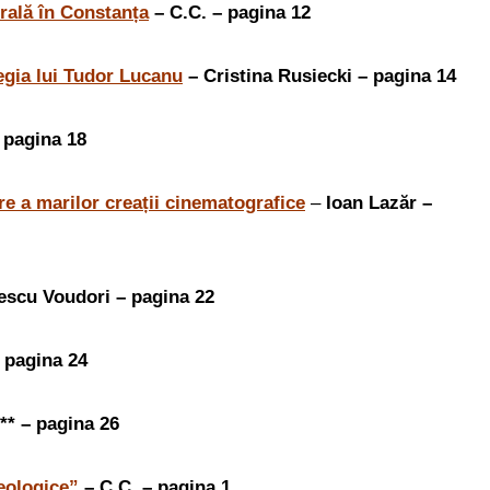
rală în Constanța
– C.C. – pagina 12
regia lui Tudor Lucanu
– Cristina Rusiecki – pagina 14
 pagina 18
e a marilor creații cinematografice
–
Ioan Lazăr –
scu Voudori – pagina 22
– pagina 24
** – pagina 26
eologice”
– C.C. – pagina 1