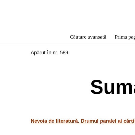
Sari
la
conținut
Căutare avansată
Prima pa
Apărut în nr. 589
Suma
Nevoia de literatură. Drumul paralel al cărți