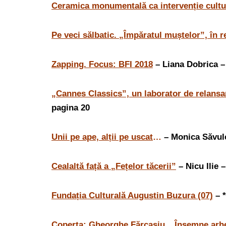
Ceramica monumentală ca intervenție cultu
Pe veci sălbatic. „Împăratul muștelor”, în 
Zapping. Focus: BFI 2018
– Liana Dobrica –
„Cannes Classics”, un laborator de relansar
pagina 20
Unii pe ape, alții pe uscat
…
– Monica Săvule
Cealaltă față a „Fețelor tăcerii”
– Nicu Ilie 
Fundația Culturală Augustin Buzura (07)
– *
Coperta: Gheorghe Fărcașiu, „Însemne arh