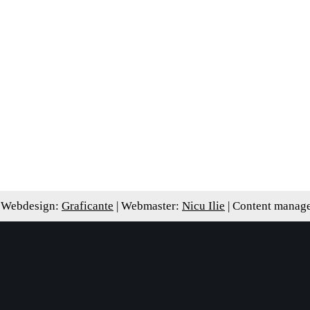
 Webdesign:
Graficante
| Webmaster:
Nicu Ilie
| Content manag