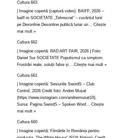
Cultura 663
| Imagine copertă (captură video): BAIFF, 2026 –
baiff.ro SOCIETATE „Tehnocrat” – cuvântul lunii
pe Dexonline Dexonline publică lunar un…
Citește
mai mult »
Cultura 662
| Imagine copertă: RAD ART FAIR, 2026 | Foto:
Daniel Sur SOCIETATE Populismul ca simptom:
Frustrări reale, soluții false și…
Citește mai mult »
Cultura 661
| Imagine copertă: Sesiunile SwordS – Club
Control, 2026 Credit foto: Andrei Mușat
(https://www.instagram.com/andreimusat10),
Sursa: Pagina SwordS – Spoken Word…
Citește
mai mult »
Cultura 660
| Imagine copertă: Filmările în România pentru
producția „The White House” (FOX Nation). Credit