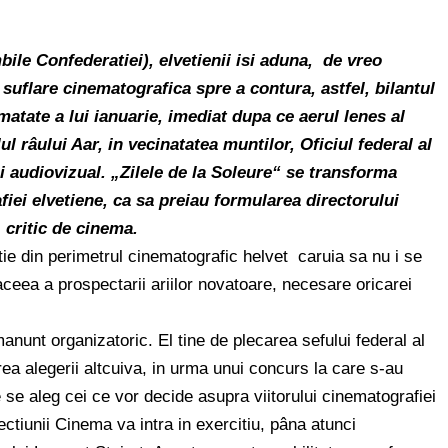
ile Confederatiei), elvetienii isi aduna, de vreo
 suflare cinematografica spre a contura, astfel, bilantul
atate a lui ianuarie, imediat dupa ce aerul lenes al
ul râului Aar, in vecinatatea muntilor, Oficiul federal al
i audiovizual. „Zilele de la Soleure“ se transforma
iei elvetiene, ca sa preiau formularea directorului
 critic de cinema.
ie din perimetrul cinematografic helvet caruia sa nu i se
 aceea a prospectarii ariilor novatoare, necesare oricarei
anunt organizatoric. El tine de plecarea sefului federal al
ea alegerii altcuiva, in urma unui concurs la care s-au
e se aleg cei ce vor decide asupra viitorului cinematografiei
ectiunii Cinema va intra in exercitiu, pâna atunci