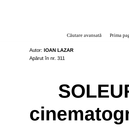
Sari
la
conținut
Căutare avansată
Prima pa
Autor:
IOAN LAZAR
Apărut în nr. 311
SOLEURE
cinematogr