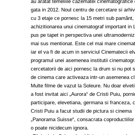
au aratat temeliile cazematei cinematografice de
gata in 2012. Noul centru de cercetare si arhiv
cu 3 etaje ce pornesc la 15 metri sub pamânt, c
achizitionarea unui cinematograf important in 
pus pe tapet in perspectiva unei ultramoderniz
mai sus mentionat. Este cel mai mare cinemato
iar el va fi de acum in serviciul Cinematecii e
programul unei asemenea institutii cinematogra
cercetatorii de aici pornesc la drum si nu pot sa 
de cinema care activeaza intr-un asemenea clima
Multe filme de vazut la Soleure. Nu doar elveti
a fost invitat aici „Aurora“ de Cristi Puiu, por
participare, elevetiana, germana si franceza
Cristi Puiu a facut studii de pictura si cinema
„Panorama Suisse“, consacrata coproductiilor l
o poate nicidecum ignora.