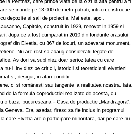
 la Penthaz, care prinde viata de la o zi la alta pentru a fi
are se intinde pe 13 000 de metri patrati, intr-o constructie
u depozite si sali de proiectie. Mai este, apoi,
Lausanne, Capitole, construit in 1929, renovat in 1959 si
ari, dupa ce a fost cumparat in 2010 din fondurile orasului
graf din Elvetia, cu 867 de locuri, un adevarat monument,
lvetiene. Nu are rost sa adaug consideratii legate de
fice. As dori sa subliniez doar seriozitatea cu care
nu-i invidiez pe criticii, istoricii si teoreticienii elvetieni
t si, desigur, in atari conditii.
ene, ci si românesti sau tangente la realitatea noastra. Iata,
nind de la formula coproductiei realizate de acesta, cu
, cu o baza bucureseana – Casa de productie „Mandragora“.
 la Geneva. Era, asadar, firesc sa fie inclus in programul
a care Elvetia are o participare minoritara, dar pe care nu