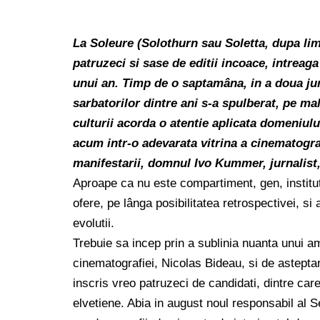
La Soleure (Solothurn sau Soletta, dupa limb
patruzeci si sase de editii incoace, intreaga
unui an. Timp de o saptamâna, in a doua jum
sarbatorilor dintre ani s-a spulberat, pe mal
culturii acorda o atentie aplicata domeniulu
acum intr-o adevarata vitrina a cinematograf
manifestarii, domnul Ivo Kummer, jurnalist,
Aproape ca nu este compartiment, gen, institut
ofere, pe lânga posibilitatea retrospectivei, si
evolutii.
Trebuie sa incep prin a sublinia nuanta unui am
cinematografiei, Nicolas Bideau, si de asteptar
inscris vreo patruzeci de candidati, dintre car
elvetiene. Abia in august noul responsabil al S