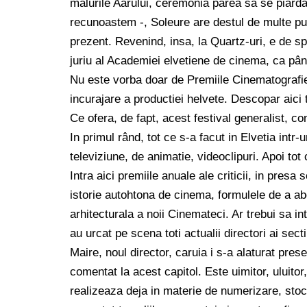
malurile Aarului, ceremonia parea sa se piarda
recunoastem -, Soleure are destul de multe punc
prezent. Revenind, insa, la Quartz-uri, e de s
juriu al Academiei elvetiene de cinema, ca pâ
Nu este vorba doar de Premiile Cinematografiei 
incurajare a productiei helvete. Descopar aici 
Ce ofera, de fapt, acest festival generalist, co
In primul rând, tot ce s-a facut in Elvetia int
televiziune, de animatie, videoclipuri. Apoi tot
Intra aici premiile anuale ale criticii, in presa
istorie autohtona de cinema, formulele de a abo
arhitecturala a noii Cinemateci. Ar trebui sa i
au urcat pe scena toti actualii directori ai sec
Maire, noul director, caruia i s-a alaturat pres
comentat la acest capitol. Este uimitor, uluitor
realizeaza deja in materie de numerizare, stoca