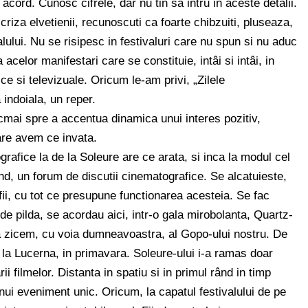
cord. Cunosc cifrele, dar nu tin sa intru in aceste detalii.
riza elvetienii, recunoscuti ca foarte chibzuiti, pluseaza,
lului. Nu se risipesc in festivaluri care nu spun si nu aduc
celor manifestari care se constituie, intâi si intâi, in
ce si televizuale. Oricum le-am privi, „Zilele
 indoiala, un reper.
mai spre a accentua dinamica unui interes pozitiv,
are avem ce invata.
rafice la de la Soleure are ce arata, si inca la modul cel
nd, un forum de discutii cinematografice. Se alcatuieste,
ii, cu tot ce presupune functionarea acesteia. Se fac
e pilda, se acordau aici, intr-o gala mirobolanta, Quartz-
 sa zicem, cu voia dumneavoastra, al Gopo-ului nostru. De
 la Lucerna, in primavara. Soleure-ului i-a ramas doar
 filmelor. Distanta in spatiu si in primul rând in timp
ui eveniment unic. Oricum, la capatul festivalului de pe