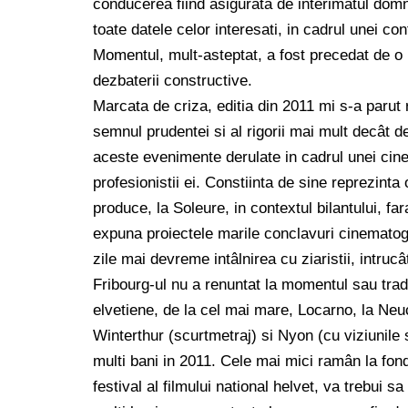
conducerea fiind asigurata de interimatul domn
toate datele celor interesati, in cadrul unei con
Momentul, mult-asteptat, a fost precedat de o i
dezbaterii constructive.
Marcata de criza, editia din 2011 mi s-a parut 
semnul prudentei si al rigorii mai mult decât de
aceste evenimente derulate in cadrul unei cine
profesionistii ei. Constiinta de sine reprezinta
produce, la Soleure, in contextul bilantului, fara
expuna proiectele marile conclavuri cinematogr
zile mai devreme intâlnirea cu ziaristii, intrucâ
Fribourg-ul nu a renuntat la momentul sau tradit
elvetiene, de la cel mai mare, Locarno, la Neuch
Winterthur (scurtmetraj) si Nyon (cu viziunile s
multi bani in 2011. Cele mai mici ramân la fond
festival al filmului national helvet, va trebui s