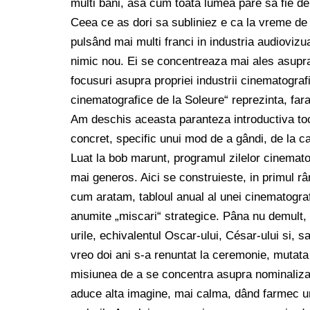
multi bani, asa cum toata lumea pare sa fie de a
Ceea ce as dori sa subliniez e ca la vreme de c
pulsând mai multi franci in industria audiovizua
nimic nou. Ei se concentreaza mai ales asupra a
focusuri asupra propriei industrii cinematografi
cinematografice de la Soleure“ reprezinta, fara
Am deschis aceasta paranteza introductiva toc
concret, specific unui mod de a gândi, de la c
Luat la bob marunt, programul zilelor cinematog
mai generos. Aici se construieste, in primul râ
cum aratam, tabloul anual al unei cinematograf
anumite „miscari“ strategice. Pâna nu demult, d
urile, echivalentul Oscar-ului, César-ului si,
vreo doi ani s-a renuntat la ceremonie, mutata
misiunea de a se concentra asupra nominalizarii
aduce alta imagine, mai calma, dând farmec un