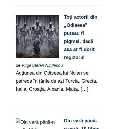
Toți actorii din
„Odiseea”
puteau fi
pigmei, dacă
așa ar fi dorit
regizorul
de
Virgil Ștefan Nițulescu
Acțiunea din Odiseea lui Nolan se
petrece în țările de azi Turcia, Grecia,
Italia, Croația, Albania, Malta, […]
Din vară până-
n vară: 10 filme