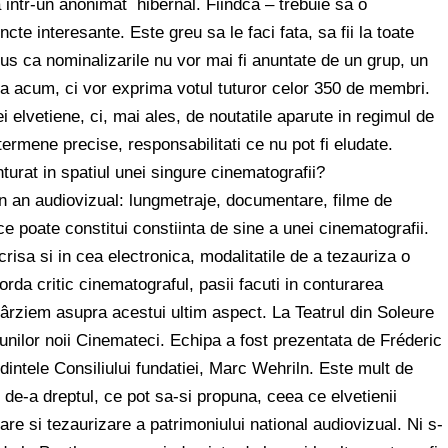
 intr-un anonimat hibernal. Fiindca – trebuie sa o
te interesante. Este greu sa le faci fata, sa fii la toate
pus ca nominalizarile nu vor mai fi anuntate de un grup, un
na acum, ci vor exprima votul tuturor celor 350 de membri.
elvetiene, ci, mai ales, de noutatile aparute in regimul de
termene precise, responsabilitati ce nu pot fi eludate.
nturat in spatiul unei singure cinematografii?
r-un an audiovizual: lungmetraje, documentare, filme de
 ce poate constitui constiinta de sine a unei cinematografii.
 scrisa si in cea electronica, modalitatile de a tezauriza o
rda critic cinematograful, pasii facuti in conturarea
ntârziem asupra acestui ultim aspect. La Teatrul din Soleure
tiunilor noii Cinemateci. Echipa a fost prezentata de Fréderic
edintele Consiliului fundatiei, Marc Wehriln. Este mult de
, de-a dreptul, ce pot sa-si propuna, ceea ce elvetienii
re si tezaurizare a patrimoniului national audiovizual. Ni s-