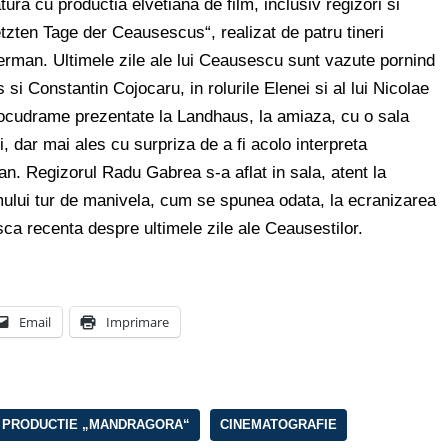
tura cu productia elvetiana de film, inclusiv regizori si
etzten Tage der Ceausescus“, realizat de patru tineri
 german. Ultimele zile ale lui Ceausescu sunt vazute pornind
si Constantin Cojocaru, in rolurile Elenei si al lui Nicolae
ocudrame prezentate la Landhaus, la amiaza, cu o sala
i, dar mai ales cu surpriza de a fi acolo interpreta
an. Regizorul Radu Gabrea s-a aflat in sala, atent la
mului tur de manivela, cum se spunea odata, la ecranizarea
sca recenta despre ultimele zile ale Ceausestilor.
Email
Imprimare
 PRODUCTIE „MANDRAGORA“
CINEMATOGRAFIE