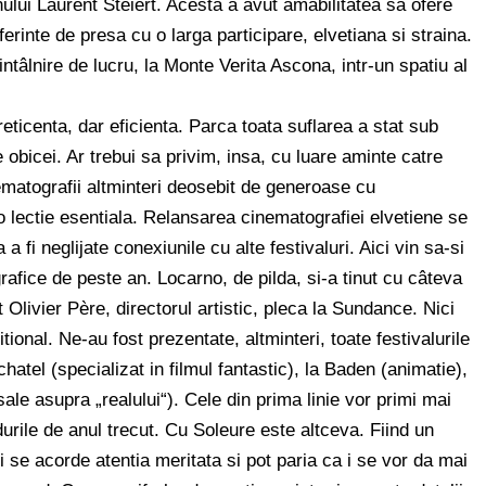
ului Laurent Steiert. Acesta a avut amabilitatea sa ofere
ferinte de presa cu o larga participare, elvetiana si straina.
ntâlnire de lucru, la Monte Verita Ascona, intr-un spatiu al
reticenta, dar eficienta. Parca toata suflarea a stat sub
 obicei. Ar trebui sa privim, insa, cu luare aminte catre
matografii altminteri deosebit de generoase cu
 o lectie esentiala. Relansarea cinematografiei elvetiene se
 a fi neglijate conexiunile cu alte festivaluri. Aici vin sa-si
afice de peste an. Locarno, de pilda, si-a tinut cu câteva
t Olivier Père, directorul artistic, pleca la Sundance. Nici
ional. Ne-au fost prezentate, altminteri, toate festivalurile
atel (specializat in filmul fantastic), la Baden (animatie),
ale asupra „realului“). Cele din prima linie vor primi mai
urile de anul trecut. Cu Soleure este altceva. Fiind un
a i se acorde atentia meritata si pot paria ca i se vor da mai