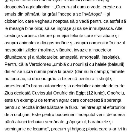
deopotrivă agricultorilor – „Cucuruzul cum o vede, creşte ca
smuls din pământ, iar grâul începe a se învârtoşa“ – şi
ciobanilor, care vegheau noaptea să o vadă pentru ca astfel să
le meargă bine oilor, să se îngraşe şi să se înmulţească. Alte
credinţe vorbesc despre primejdii felurite care s-ar abate şi
asupra animalelor din gospodărie şi asupra oamenilor în cazul
nesocotirii zilelor (molime, vlăguire, invazie a insectelor
dăunătoare şi a răpitoarelor, ameţeală, amorţeală, insolaţie).
Pentru că la Vartolomeu „umblă cu nourii şi cu halele (balaurii)
din ei“ se lucra numai până la prânz (dar nu la câmp!); femeile
nu torceau, ci duceau grâu la biserică pentru a fi sfinţit şi
amestecat în hrana outoarelor şi a celorlaltor animale de curte.
Ziua dedicată Cuviosului Onufrie din Egipt (12 iunie), Onofreiu,
este un exemplu de termen agrar care conectează speranţa
pentru o recoltă îndestulătoare la fluxul neîntrerupt al eforturilor
de a o obţine. Este pentru bucovineni începutul verii, de aceea
până atunci trebuiau semănate „păpuşoiul, barabulele şi
seminţurile de legume“, precum şi hrişca; ploaia care s-ar ivi în