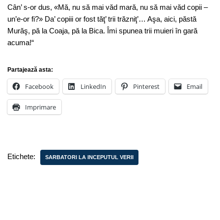
Cân’ s-or dus, «Mă, nu să mai văd mară, nu să mai văd copii –
un’e-or fi?» Da’ copiii or fost tăţ’ trii trăzniţ’… Aşa, aici, păstă
Murăş, pă la Coaja, pă la Bica. Îmi spunea trii muieri în gară
acuma!“
Partajează asta:
Facebook
LinkedIn
Pinterest
Email
Imprimare
Etichete:
SARBATORI LA INCEPUTUL VERII