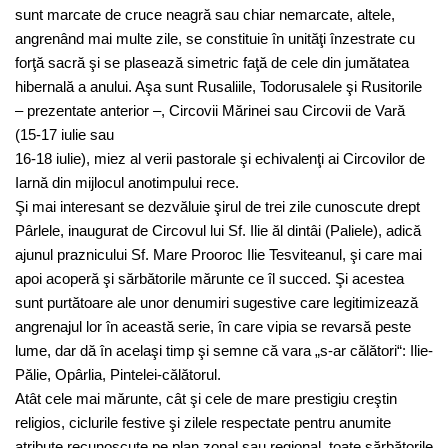
sunt marcate de cruce neagră sau chiar nemarcate, altele,
angrenând mai multe zile, se constituie în unităţi înzestrate cu
forţă sacră şi se plasează simetric faţă de cele din jumătatea
hibernală a anului. Aşa sunt Rusaliile, Todorusalele şi Rusitorile
– prezentate anterior –, Circovii Mărinei sau Circovii de Vară
(15-17 iulie sau
16-18 iulie), miez al verii pastorale şi echivalenţi ai Circovilor de
Iarnă din mijlocul anotimpului rece.
Şi mai interesant se dezvăluie şirul de trei zile cunoscute drept
Pârlele, inaugurat de Circovul lui Sf. Ilie ăl dintâi (Paliele), adică
ajunul praznicului Sf. Mare Prooroc Ilie Tesviteanul, şi care mai
apoi acoperă şi sărbătorile mărunte ce îl succed. Şi acestea
sunt purtătoare ale unor denumiri sugestive care legitimizează
angrenajul lor în această serie, în care vipia se revarsă peste
lume, dar dă în acelaşi timp şi semne că vara „s-ar călători“: Ilie-
Pălie, Opârlia, Pintelei-călătorul.
Atât cele mai mărunte, cât şi cele de mare prestigiu creştin
religios, ciclurile festive şi zilele respectate pentru anumite
atribute recunoscute pe plan zonal sau regional, toate sărbătorile