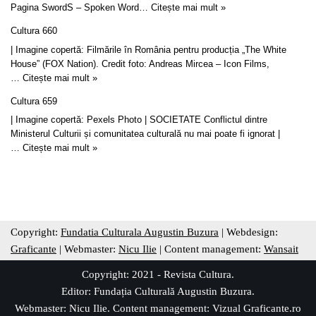
Pagina SwordS – Spoken Word…
Citește mai mult »
Cultura 660
| Imagine copertă: Filmările în România pentru producția „The White
House” (FOX Nation). Credit foto: Andreas Mircea – Icon Films,
…
Citește mai mult »
Cultura 659
| Imagine copertă: Pexels Photo | SOCIETATE Conflictul dintre
Ministerul Culturii și comunitatea culturală nu mai poate fi ignorat |
…
Citește mai mult »
Copyright:
Fundatia Culturala Augustin Buzura
| Webdesign:
Graficante
| Webmaster:
Nicu Ilie
| Content management:
Wansait
Copyright: 2021 - Revista Cultura.
Editor:
Fundația Culturală Augustin Buzura
.
Webmaster: Nicu Ilie. Content management:
Vizual Graficante.ro