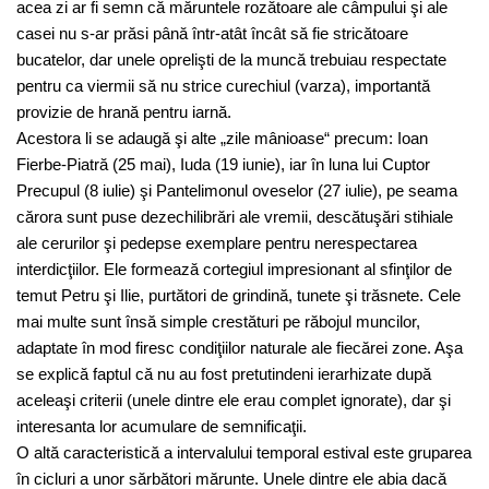
acea zi ar fi semn că măruntele rozătoare ale câmpului şi ale
casei nu s-ar prăsi până într-atât încât să fie stricătoare
bucatelor, dar unele oprelişti de la muncă trebuiau respectate
pentru ca viermii să nu strice curechiul (varza), importantă
provizie de hrană pentru iarnă.
Acestora li se adaugă şi alte „zile mânioase“ precum: Ioan
Fierbe-Piatră (25 mai), Iuda (19 iunie), iar în luna lui Cuptor
Precupul (8 iulie) şi Pantelimonul oveselor (27 iulie), pe seama
cărora sunt puse dezechilibrări ale vremii, descătuşări stihiale
ale cerurilor şi pedepse exemplare pentru nerespectarea
interdicţiilor. Ele formează cortegiul impresionant al sfinţilor de
temut Petru şi Ilie, purtători de grindină, tunete şi trăsnete. Cele
mai multe sunt însă simple crestături pe răbojul muncilor,
adaptate în mod firesc condiţiilor naturale ale fiecărei zone. Aşa
se explică faptul că nu au fost pretutindeni ierarhizate după
aceleaşi criterii (unele dintre ele erau complet ignorate), dar şi
interesanta lor acumulare de semnificaţii.
O altă caracteristică a intervalului temporal estival este gruparea
în cicluri a unor sărbători mărunte. Unele dintre ele abia dacă