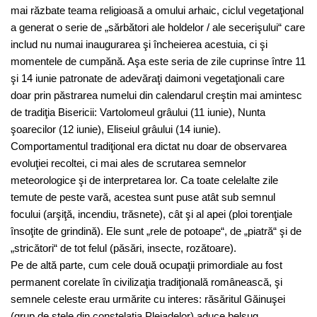
mai răzbate teama religioasă a omului arhaic, ciclul vegetaţional
a generat o serie de „sărbători ale holdelor / ale secerişului“ care
includ nu numai inaugurarea şi încheierea acestuia, ci şi
momentele de cumpănă. Aşa este seria de zile cuprinse între 11
şi 14 iunie patronate de adevăraţi daimoni vegetaţionali care
doar prin păstrarea numelui din calendarul creştin mai amintesc
de tradiţia Bisericii: Vartolomeul grâului (11 iunie), Nunta
şoarecilor (12 iunie), Eliseiul grâului (14 iunie).
Comportamentul tradiţional era dictat nu doar de observarea
evoluţiei recoltei, ci mai ales de scrutarea semnelor
meteorologice şi de interpretarea lor. Ca toate celelalte zile
temute de peste vară, acestea sunt puse atât sub semnul
focului (arşiţă, incendiu, trăsnete), cât şi al apei (ploi torenţiale
însoţite de grindină). Ele sunt „rele de potoape“, de „piatră“ şi de
„stricători“ de tot felul (păsări, insecte, rozătoare).
Pe de altă parte, cum cele două ocupaţii primordiale au fost
permanent corelate în civilizaţia tradiţională românească, şi
semnele celeste erau urmărite cu interes: răsăritul Găinuşei
(grup de stele din constelaţia Pleiadelor) aduce belşug