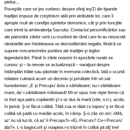
pielea…
Poveştile care se ţes vorbesc despre sfinţi ieşiŢi din tiparele
tradiţiei impuse de creştinism atât prin atributele lor, care îi
apropie mult de condiţia spiritelor demonice, cât şi prin funcţiile
care trimit la ambivalenţa Sacrului. Contactul personificărilor sau
ale patronilor zilelor verii cu muritorii de rând care le-au nesocotit
rânduielile are întotdeauna un deznodământ negativ, fiindcă se
supune mecanismelor punitive ale tradiţiei şi legilor
legendarizării. Până în zilele noastre în aşezările rurale se
cunosc şi – la nevoie se actualizează – naraţiuni despre
întâmplări trăite sau păstrate în memoria colectivă. Iată o scurtă
relatare culeasă acum un deceniu şi jumătate într-un sat
hunedorean: „E şi Precupu’ ăsta o sărbătoare; nu-i sărbătoare
mare, da’-i sărbătoare mânioasă! Mi-or spus mie nişte femei că
or fost aşa patru copilandri şî s-or dus la mară (vite, n.n.), acolo,
în ţarină. Ş-or făcut colibă. Tătă zua or tăiat cu toporu’ ş-or făcut
colibă să şadă cu marăle acolo, în câmp. Ş-o zâs on om: «Mă,
az’ nu să lucră, că az’ îi Precupu’!» «Ei, Precuru’! Ce-i Precuru’
ăla?». L-o bagiocurit şî noaptea i-o trăznit în colibă pă tăţ’ trei!