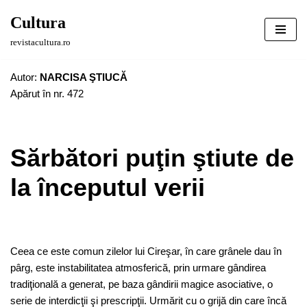
Cultura
Sari
revistacultura.ro
la
conținut
Autor:
NARCISA ŞTIUCĂ
Apărut în nr. 472
Sărbători puţin ştiute de
la începutul verii
Ceea ce este comun zilelor lui Cireşar, în care grânele dau în
pârg, este instabilitatea atmosferică, prin urmare gândirea
tradiţională a generat, pe baza gândirii magice asociative, o
serie de interdicţii şi prescripţii. Urmărit cu o grijă din care încă