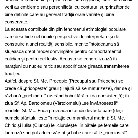
verii au embleme sau personificări cu contururi surprinzător de
bine definite care au generat tradiţii orale variate şi bine
conservate.
La aceasta contribuie din plin fenomenul etimologiei populare
care deschide nebănuite perspective de interpretare şi de
construire a unei realităţi sensibile, menite întotdeauna să
slujească drept model convingător pentru comportamentul
cotidian şi pentru cel festiv. Aceasta se concretizează în
naraţiuni cu nucleu mitic sau apocrif care girează transmiterea
tradiţiei.
Astfel, despre Sf. Mc. Procopie (Precupul sau Pricoche) se
crede că „pricopeşte“ grâul (îl ajută să se maturizeze), dar se şi
răzbună „prichindu-l“ (uscând bobul fără a-i da consistenţă); în
ziua Sf. Ap. Bartolomeu (Vârtolomeiul) „se învârtoşează“
roadele; Sf. Mc. Foca provoacă incendii devastatoare (deşi
numele sfântului este în relaţie cu mamiferul marin!); Sf. Mc.
Chiric şi Iulita (Ciurica) le „ciuruieşte“ în bătaie pe femeile care
lucrează sau pot aduce vărsat şi bube care să le „ciuruiască“