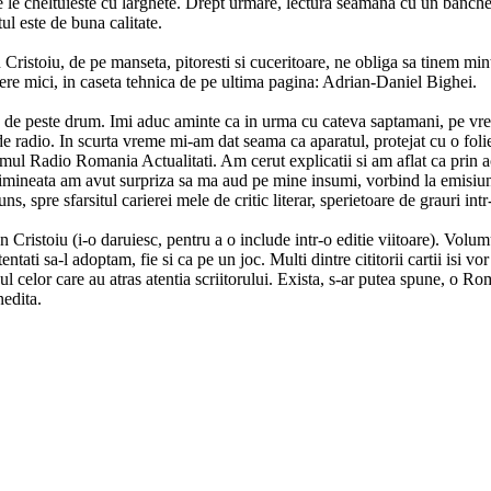
e le cheltuieste cu larghete. Drept urmare, lectura seamana cu un banche
tul este de buna calitate.
on Cristoiu, de pe manseta, pitoresti si cuceritoare, ne obliga sa tinem min
tere mici, in caseta tehnica de pe ultima pagina: Adrian-Daniel Bighei.
ina de peste drum. Imi aduc aminte ca in urma cu cateva saptamani, pe v
de radio. In scurta vreme mi-am dat seama ca aparatul, protejat cu o foli
amul Radio Romania Actualitati. Am cerut explicatii si am aflat ca prin a
dimineata am avut surpriza sa ma aud pe mine insumi, vorbind la emisiu
, spre sfarsitul carierei mele de critic literar, sperietoare de grauri int
 Cristoiu (i-o daruiesc, pentru a o include intr-o editie viitoare). Volum
i sa-l adoptam, fie si ca pe un joc. Multi dintre cititorii cartii isi vor
enul celor care au atras atentia scriitorului. Exista, s-ar putea spune, o R
nedita.