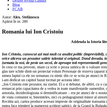
Despre revista Cultura
Blog
FCAB
Autor:
Alex. Stefãnescu
Apărut în nr. 280
Romania lui Ion Cristoiu
Addenda la Istoria li
Ion Cristoiu, cunoscut azi mai mult ca analist politic (imprevizibil), 
orice altceva un prozator satiric talentat si original. Dand dovada, in
(urmata la noi, de peste un secol, de aproape toti reprezentantii genu
In ceea ce ma priveste, stiam ca scrie o proza satirica de o valoare re
glas tare schite dintr-un proiectat volum Personaje de rezerva (aparut
uimea faptul ca ele nu semanau cu nimic din ce se scria pe atunci in R
i-am dedicat un capitol bazat tocmai pe aceasta idee:
„Ion Cristoiu este prozator, nu ziarist. El a si debutat, de altfel, cu o 
remarcat prin capacitatea de a vedea in toate manifestarile oamenilor, 
amorala, dezideologizata si demistificatoare – era pe atunci de o noutate
de viata comunist si, bineinteles, nici cu pedagogismul minor al umorist
Recitita azi, cartea produce aceeasi impresie de originalitate transanta (
putea face trimiteri la numerosi scriitori satirici, de la Gogol la Bulga