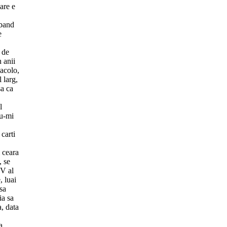
are e
rband
e
 de
 anii
 acolo,
 larg,
sa ca
l
Nu-mi
carti
 ceara
, se
 V al
, luai
sa
ia sa
, data
a