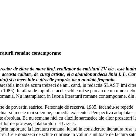
teraturii române contemporane
creator de ziare de mare tiraj, realizator de emisiuni TV etc., este inain
 aceasta calitate, de curaj artistic, el a abandonat decis linia I. L. Ca
lui) si a mers intr-o directie proprie, de o noutate frapanta.
marcabila inca de acum treizeci de ani, cand, in redactia SLAST, imi cite
 in 1985). In afara de faptul ca acele schite mi se pareau de un umor neb
omania. Nu intamplator, in Istoria literaturii romane contemporane, din
carte de povestiri satirice, Personaje de rezerva, 1985, facandu-se repede
chiar si in cele mai solemne, comedia existentei. Perspectiva adoptata –
 absoluta. Ea nu semana nici cu aluziile sarcastice ale altor prozatori la 
ilor de profesie, colaboratori la Urzica.
prin raportare la literatura romana; luand in considerare literatura rusa, 
kov). Cele douazeci de schite cuprinse in volum sunt toate de factura satir