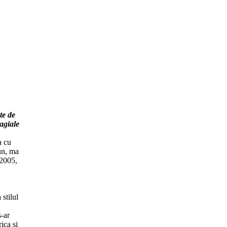
te de
ragiale
a cu
un, ma
 2005,
stilul
s-ar
ica si