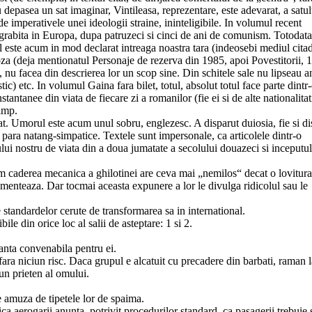
nu depasea un sat imaginar, Vintileasa, reprezentare, este adevarat, a satul
e imperativele unei ideologii straine, ininteligibile. In volumul recent
ra grabita in Europa, dupa patruzeci si cinci de ani de comunism. Totodata
al este acum in mod declarat intreaga noastra tara (indeosebi mediul citad
a (deja mentionatul Personaje de rezerva din 1985, apoi Povestitorii, 
, nu facea din descrierea lor un scop sine. Din schitele sale nu lipseau a
tic) etc. In volumul Gaina fara bilet, totul, absolut totul face parte dintr
antanee din viata de fiecare zi a romanilor (fie ei si de alte nationalitat
timp.
at. Umorul este acum unul sobru, englezesc. A disparut duiosia, fie si di
a para natang-simpatice. Textele sunt impersonale, ca articolele dintr-o
lui nostru de viata din a doua jumatate a secolului douazeci si inceputul
um caderea mecanica a ghilotinei are ceva mai „nemilos“ decat o lovitura
omenteaza. Dar tocmai aceasta expunere a lor le divulga ridicolul sau le
standardelor cerute de transformarea sa in international.
ile din orice loc al salii de asteptare: 1 si 2.
tanta convenabila pentru ei.
 fara niciun risc. Daca grupul e alcatuit cu precadere din barbati, raman l
un prieten al omului.
 amuza de tipetele lor de spaima.
ca aerogarii anunta, potrivit procedurilor standard, ca pasagerii trebuie 