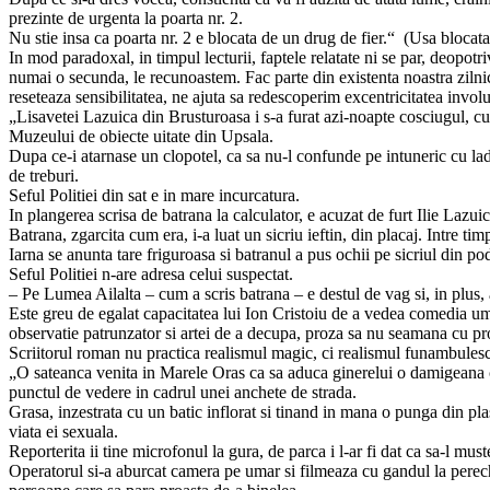
prezinte de urgenta la poarta nr. 2.
Nu stie insa ca poarta nr. 2 e blocata de un drug de fier.“ (Usa blocata
In mod paradoxal, in timpul lecturii, faptele relatate ni se par, deopo
numai o secunda, le recunoastem. Fac parte din existenta noastra zilni
reseteaza sensibilitatea, ne ajuta sa redescoperim excentricitatea invol
„Lisavetei Lazuica din Brusturoasa i s-a furat azi-noapte cosciugul, cu
Muzeului de obiecte uitate din Upsala.
Dupa ce-i atarnase un clopotel, ca sa nu-l confunde pe intuneric cu lad
de treburi.
Seful Politiei din sat e in mare incurcatura.
In plangerea scrisa de batrana la calculator, e acuzat de furt Ilie Lazui
Batrana, zgarcita cum era, i-a luat un sicriu ieftin, din placaj. Intre ti
Iarna se anunta tare friguroasa si batranul a pus ochii pe sicriul din po
Seful Politiei n-are adresa celui suspectat.
– Pe Lumea Ailalta – cum a scris batrana – e destul de vag si, in plus, a
Este greu de egalat capacitatea lui Ion Cristoiu de a vedea comedia uman
observatie patrunzator si artei de a decupa, proza sa nu seamana cu pr
Scriitorul roman nu practica realismul magic, ci realismul funambulesc
„O sateanca venita in Marele Oras ca sa aduca ginerelui o damigeana c
punctul de vedere in cadrul unei anchete de strada.
Grasa, inzestrata cu un batic inflorat si tinand in mana o punga din plast
viata ei sexuala.
Reporterita ii tine microfonul la gura, de parca i l-ar fi dat ca sa-l must
Operatorul si-a aburcat camera pe umar si filmeaza cu gandul la perech