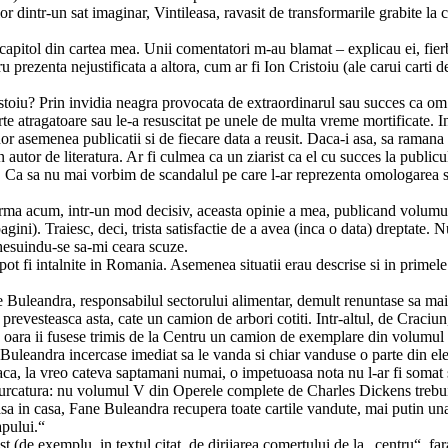
r dintr-un sat imaginar, Vintileasa, ravasit de transformarile grabite la c
ui capitol din cartea mea. Unii comentatori m-au blamat – explicau ei, fie
 prezenta nejustificata a altora, cum ar fi Ion Cristoiu (ale carui carti d
ristoiu? Prin invidia neagra provocata de extraordinarul sau succes ca om
rte atragatoare sau le-a resuscitat pe unele de multa vreme mortificate. In
nor asemenea publicatii si de fiecare data a reusit. Daca-i asa, sa ramana
n autor de literatura. Ar fi culmea ca un ziarist ca el cu succes la publicul
rul. Ca sa nu mai vorbim de scandalul pe care l-ar reprezenta omologarea 
nfirma acum, intr-un mod decisiv, aceasta opinie a mea, publicand volumu
ni). Traiesc, deci, trista satisfactie de a avea (inca o data) dreptate. 
ghesuindu-se sa-mi ceara scuze.
pot fi intalnite in Romania. Asemenea situatii erau descrise si in primele 
 Buleandra, responsabilul sectorului alimentar, demult renuntase sa mai
 prevesteasca asta, cate un camion de arbori cotiti. Intr-altul, de Craciun
a oara ii fusese trimis de la Centru un camion de exemplare din volumul
uleandra incercase imediat sa le vanda si chiar vanduse o parte din ele
daca, la vreo cateva saptamani numai, o impetuoasa nota nu l-ar fi somat 
ncurcatura: nu volumul V din Operele complete de Charles Dickens trebu
a in casa, Fane Buleandra recupera toate cartile vandute, mai putin una
apului.“
t (de exemplu, in textul citat, de dirijarea comertului de la „centru“, far