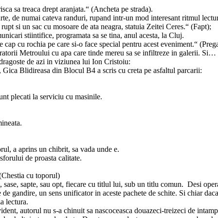
isca sa treaca drept aranjata.“ (Ancheta pe strada).
rte, de numai cateva randuri, rupand intr-un mod interesant ritmul lectur
 rupt si un sac cu mosoare de ata neagra, statuia Zeitei Ceres.“ (Fapt);
cari stiintifice, programata sa se tina, anul acesta, la Cluj.
 cap cu rochia pe care si-o face special pentru acest eveniment.“ (Prega
atorii Metroului cu apa care tinde mereu sa se infiltreze in galerii. Si…
dragoste de azi in viziunea lui Ion Cristoiu:
a, Gica Blidireasa din Blocul B4 a scris cu creta pe asfaltul parcarii:
t plecati la serviciu cu masinile.
mineata.
orul, a aprins un chibrit, sa vada unde e.
forului de proasta calitate.
 (Chestia cu toporul)
sase, sapte, sau opt, fiecare cu titlul lui, sub un titlu comun. Desi oper
le de gandire, un sens unificator in aceste pachete de schite. Si chiar dac
a lectura.
vident, autorul nu s-a chinuit sa nascoceasca douazeci-treizeci de intamp