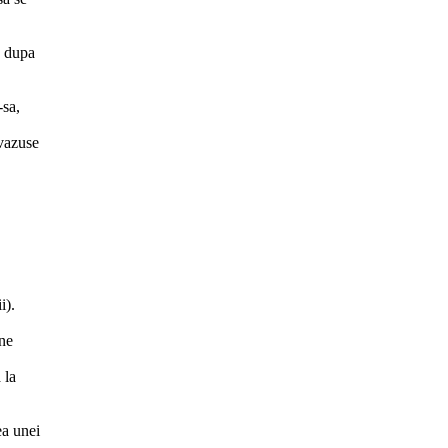
, dupa
-sa,
 vazuse
i).
une
 la
ea unei