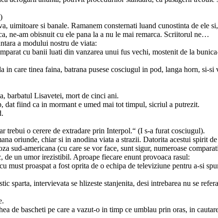
)
triva, uimitoare si banale. Ramanem consternati luand cunostinta de ele si
ca, ne-am obisnuit cu ele pana la a nu le mai remarca. Scriitorul ne…
untara a modului nostru de viata:
mparat cu banii luati din vanzarea unui fus vechi, mostenit de la bunica
a in care tinea faina, batrana pusese cosciugul in pod, langa horn, si-si
ca, barbatul Lisavetei, mort de cinci ani.
mp, dat fiind ca in mormant e umed mai tot timpul, sicriul a putrezit.
d.
r trebui o cerere de extradare prin Interpol.“ (I s-a furat cosciugul).
a oriunde, chiar si in anodina viata a strazii. Datorita acestui spirit de
oza sud-americana (cu care se vor face, sunt sigur, numeroase comparati
, de un umor irezistibil. Aproape fiecare enunt provoaca rasul:
u must proaspat a fost oprita de o echipa de televiziune pentru a-si sp
ic sparta, intervievata se hlizeste stanjenita, desi intrebarea nu se refera
e.
ea de bascheti pe care a vazut-o in timp ce umblau prin oras, in cautar