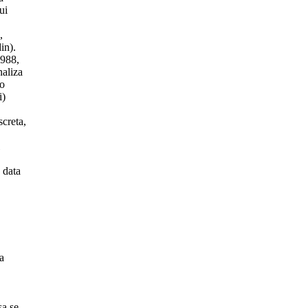
ui
,
in).
1988,
naliza
-o
i)
screta,
 data
a
sa se