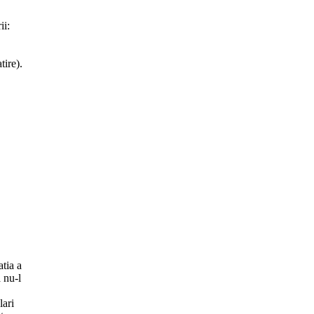
ii:
tire).
atia a
a nu-l
lari