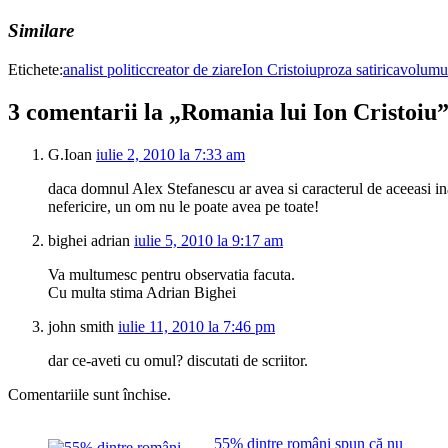
Similare
Etichete:
analist politic
creator de ziare
Ion Cristoiu
proza satirica
volumul
3 comentarii la „Romania lui Ion Cristoiu
G.Ioan
iulie 2, 2010 la 7:33 am
daca domnul Alex Stefanescu ar avea si caracterul de aceeasi inal
nefericire, un om nu le poate avea pe toate!
bighei adrian
iulie 5, 2010 la 9:17 am
Va multumesc pentru observatia facuta.
Cu multa stima Adrian Bighei
john smith
iulie 11, 2010 la 7:46 pm
dar ce-aveti cu omul? discutati de scriitor.
Comentariile sunt închise.
55% dintre români spun că nu