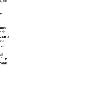
t, nu
te
remea
e de
ceasta
nea
r-un
ul
 face
omanie