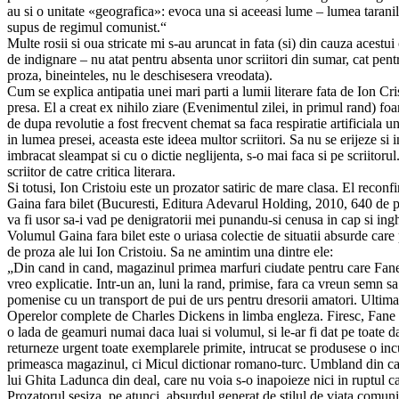
au si o unitate «geografica»: evoca una si aceeasi lume – lumea taranilo
supus de regimul comunist.“
Multe rosii si oua stricate mi s-au aruncat in fata (si) din cauza acest
de indignare – nu atat pentru absenta unor scriitori din sumar, cat pentru
proza, bineinteles, nu le deschisesera vreodata).
Cum se explica antipatia unei mari parti a lumii literare fata de Ion C
presa. El a creat ex nihilo ziare (Evenimentul zilei, in primul rand) foa
de dupa revolutie a fost frecvent chemat sa faca respiratie artificiala u
in lumea presei, aceasta este ideea multor scriitori. Sa nu se erijeze si i
imbracat sleampat si cu o dictie neglijenta, s-o mai faca si pe scriito
scriitor de catre critica literara.
Si totusi, Ion Cristoiu este un prozator satiric de mare clasa. El reco
Gaina fara bilet (Bucuresti, Editura Adevarul Holding, 2010, 640 de pagi
va fi usor sa-i vad pe denigratorii mei punandu-si cenusa in cap si in
Volumul Gaina fara bilet este o uriasa colectie de situatii absurde care 
de proza ale lui Ion Cristoiu. Sa ne amintim una dintre ele:
„Din cand in cand, magazinul primea marfuri ciudate pentru care Fane
vreo explicatie. Intr-un an, luni la rand, primise, fara ca vreun semn sa
pomenise cu un transport de pui de urs pentru dresorii amatori. Ultim
Operelor complete de Charles Dickens in limba engleza. Firesc, Fane B
o lada de geamuri numai daca luai si volumul, si le-ar fi dat pe toate 
returneze urgent toate exemplarele primite, intrucat se produsese o i
primeasca magazinul, ci Micul dictionar romano-turc. Umbland din cas
lui Ghita Ladunca din deal, care nu voia s-o inapoieze nici in ruptul c
Prozatorul sesiza, pe atunci, absurdul generat de stilul de viata comunis