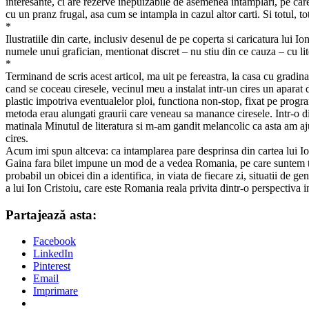
interesante, ci are rezerve inepuizabile de asemenea intamplari, pe car
cu un pranz frugal, asa cum se intampla in cazul altor carti. Si totul, to
*
Ilustratiile din carte, inclusiv desenul de pe coperta si caricatura lui I
numele unui grafician, mentionat discret – nu stiu din ce cauza – cu li
*
Terminand de scris acest articol, ma uit pe fereastra, la casa cu grad
cand se coceau ciresele, vecinul meu a instalat intr-un cires un aparat 
plastic impotriva eventualelor ploi, functiona non-stop, fixat pe progr
metoda erau alungati graurii care veneau sa manance ciresele. Intr-o 
matinala Minutul de literatura si m-am gandit melancolic ca asta am ajuns
cires.
Acum imi spun altceva: ca intamplarea pare desprinsa din cartea lui Ion
Gaina fara bilet impune un mod de a vedea Romania, pe care suntem tentat
probabil un obicei din a identifica, in viata de fiecare zi, situatii de g
a lui Ion Cristoiu, care este Romania reala privita dintr-o perspectiva i
Partajează asta:
Facebook
LinkedIn
Pinterest
Email
Imprimare