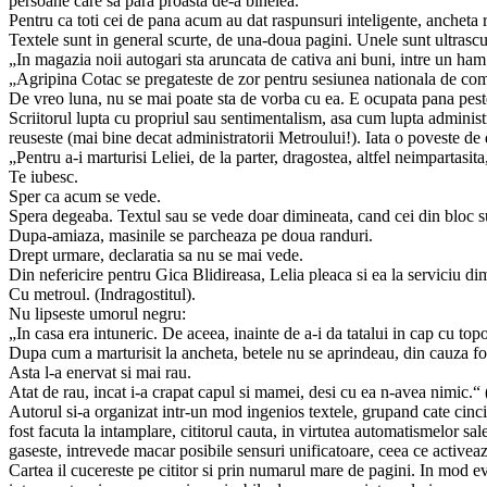
persoane care sa para proasta de-a binelea.
Pentru ca toti cei de pana acum au dat raspunsuri inteligente, ancheta r
Textele sunt in general scurte, de una-doua pagini. Unele sunt ultrascu
„In magazia noii autogari sta aruncata de cativa ani buni, intre un ham
„Agripina Cotac se pregateste de zor pentru sesiunea nationala de comuni
De vreo luna, nu se mai poate sta de vorba cu ea. E ocupata pana peste
Scriitorul lupta cu propriul sau sentimentalism, asa cum lupta administr
reuseste (mai bine decat administratorii Metroului!). Iata o poveste de 
„Pentru a-i marturisi Leliei, de la parter, dragostea, altfel neimpartasit
Te iubesc.
Sper ca acum se vede.
Spera degeaba. Textul sau se vede doar dimineata, cand cei din bloc sun
Dupa-amiaza, masinile se parcheaza pe doua randuri.
Drept urmare, declaratia sa nu se mai vede.
Din nefericire pentru Gica Blidireasa, Lelia pleaca si ea la serviciu di
Cu metroul. (Indragostitul).
Nu lipseste umorul negru:
„In casa era intuneric. De aceea, inainte de a-i da tatalui in cap cu top
Dupa cum a marturisit la ancheta, betele nu se aprindeau, din cauza fos
Asta l-a enervat si mai rau.
Atat de rau, incat i-a crapat capul si mamei, desi cu ea n-avea nimic.“
Autorul si-a organizat intr-un mod ingenios textele, grupand cate cinci, 
fost facuta la intamplare, cititorul cauta, in virtutea automatismelor sa
gaseste, intrevede macar posibile sensuri unificatoare, ceea ce activeaz
Cartea il cucereste pe cititor si prin numarul mare de pagini. In mod e