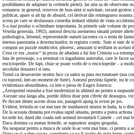
posibilitatea de adaptare la cerintele pietei). Iar aria sa de observatie 
romanesc in general, rezervor de bun-simt si naivitate, ravasit grotesc d
publicat, apare si alt tip de absurd, cel derivat din reintegrarea noast
scena pe care se desfasoara comedia imitarii stilului de viata occident
S-a mai produs o schimbare importanta. In primele sale volume de proz
Veselia generala, 1992), autorul descria asemenea situatii printre altele
psihologica, lirismul, reprezentarile naturii (acestea cu o tenta de fantas
imensa panorama a desertaciunilor, in registru comic. Sute si sute de inst
compun un puzzle multicolor, pitoresc, amuzant si terifiant in acelasi 
Ceea ce era „rusesc“ in proza de altadata a lui Ion Cristoiu s-a estomp
fata de personaje, s-a terminat cu ingaduinta autorului, care le facea s
enciclopedie. De fapt, chiar se poate vorbi de o enciclopedie – a modu
secolului douazeci si unu.
Tonul cu desavarsire neutru face ca satira sa para necrutatoare (asa c
cu toporul, intr-un moment de furie). Autorul prezinta faptele, nu le c
evidentiaza absurditatea, ca intr-o piesa de Eugen Ionescu:
„Aeroportul orasului a fost modernizat in ultimul an pentru a raspunde 
Asezate una langa alta, portile difera doar prin cifrele de deasupra, vizib
Pe fiecare dintre aceste doua usi, pasagerii ajung la avion pe jos.
Evident, ferindu-se cat mai tare de maidanezii stransi in haita, la o dis
De la aceasta distanta pot evalua rapid situatia, pentru a putea actiona
locurile lor, dand din coada sub semnul invataturii Cainele – cel mai b
Daca domina ca numar femeile, se napustesc asupra grupului.
Nu neaparat pentru a musca de unde le-ar veni mai bine, ci pentru a se
Dupa ce si-a dres vocea, constienta ca va fi auzita de atata lume, craini