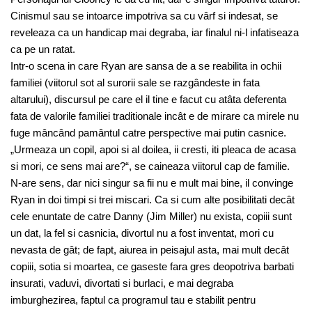
Cinismul sau se intoarce impotriva sa cu vârf si indesat, se
reveleaza ca un handicap mai degraba, iar finalul ni-l infatiseaza
ca pe un ratat.
Intr-o scena in care Ryan are sansa de a se reabilita in ochii
familiei (viitorul sot al surorii sale se razgândeste in fata
altarului), discursul pe care el il tine e facut cu atâta deferenta
fata de valorile familiei traditionale incât e de mirare ca mirele nu
fuge mâncând pamântul catre perspective mai putin casnice.
„Urmeaza un copil, apoi si al doilea, ii cresti, iti pleaca de acasa
si mori, ce sens mai are?“, se caineaza viitorul cap de familie.
N-are sens, dar nici singur sa fii nu e mult mai bine, il convinge
Ryan in doi timpi si trei miscari. Ca si cum alte posibilitati decât
cele enuntate de catre Danny (Jim Miller) nu exista, copiii sunt
un dat, la fel si casnicia, divortul nu a fost inventat, mori cu
nevasta de gât; de fapt, aiurea in peisajul asta, mai mult decât
copiii, sotia si moartea, ce gaseste fara gres deopotriva barbati
insurati, vaduvi, divortati si burlaci, e mai degraba
imburghezirea, faptul ca programul tau e stabilit pentru