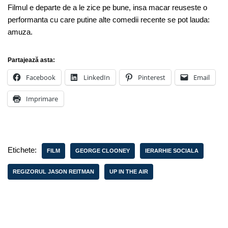
Filmul e departe de a le zice pe bune, insa macar reuseste o
performanta cu care putine alte comedii recente se pot lauda:
amuza.
Partajează asta:
Facebook
LinkedIn
Pinterest
Email
Imprimare
Etichete:
FILM
GEORGE CLOONEY
IERARHIE SOCIALA
REGIZORUL JASON REITMAN
UP IN THE AIR