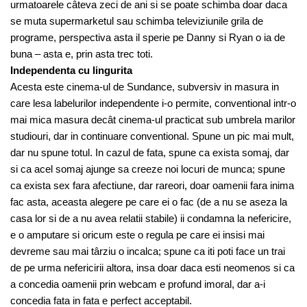
urmatoarele câteva zeci de ani si se poate schimba doar daca
se muta supermarketul sau schimba televiziunile grila de
programe, perspectiva asta il sperie pe Danny si Ryan o ia de
buna – asta e, prin asta trec toti.
Independenta cu lingurita
Acesta este cinema-ul de Sundance, subversiv in masura in
care lesa labelurilor independente i-o permite, conventional intr-o
mai mica masura decât cinema-ul practicat sub umbrela marilor
studiouri, dar in continuare conventional. Spune un pic mai mult,
dar nu spune totul. In cazul de fata, spune ca exista somaj, dar
si ca acel somaj ajunge sa creeze noi locuri de munca; spune
ca exista sex fara afectiune, dar rareori, doar oamenii fara inima
fac asta, aceasta alegere pe care ei o fac (de a nu se aseza la
casa lor si de a nu avea relatii stabile) ii condamna la nefericire,
e o amputare si oricum este o regula pe care ei insisi mai
devreme sau mai târziu o incalca; spune ca iti poti face un trai
de pe urma nefericirii altora, insa doar daca esti neomenos si ca
a concedia oamenii prin webcam e profund imoral, dar a-i
concedia fata in fata e perfect acceptabil.