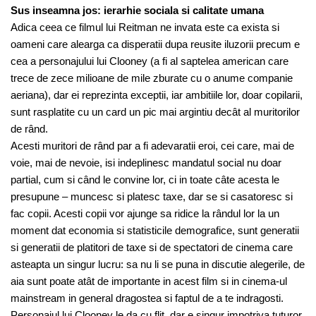
Sus inseamna jos: ierarhie sociala si calitate umana
Adica ceea ce filmul lui Reitman ne invata este ca exista si
oameni care alearga ca disperatii dupa reusite iluzorii precum e
cea a personajului lui Clooney (a fi al saptelea american care
trece de zece milioane de mile zburate cu o anume companie
aeriana), dar ei reprezinta exceptii, iar ambitiile lor, doar copilarii,
sunt rasplatite cu un card un pic mai argintiu decât al muritorilor
de rând.
Acesti muritori de rând par a fi adevaratii eroi, cei care, mai de
voie, mai de nevoie, isi indeplinesc mandatul social nu doar
partial, cum si când le convine lor, ci in toate câte acesta le
presupune – muncesc si platesc taxe, dar se si casatoresc si
fac copii. Acesti copii vor ajunge sa ridice la rândul lor la un
moment dat economia si statisticile demografice, sunt generatii
si generatii de platitori de taxe si de spectatori de cinema care
asteapta un singur lucru: sa nu li se puna in discutie alegerile, de
aia sunt poate atât de importante in acest film si in cinema-ul
mainstream in general dragostea si faptul de a te indragosti.
Personajul lui Clooney le da cu flit, dar e singur impotriva tuturor.