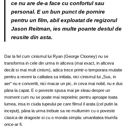
ce nu are de-a face cu confortul sau
personal. E un bun punct de pornire
pentru un film, abil exploatat de regizorul
Jason Reitman, ies multe poante destul de
reusite din asta.
Dar la fel cum cinismul lui Ryan (George Clooney) nu se
transforma in cele din urma in altceva (mai exact, in altceva
decât si mai mult cinism), adica trece printr-o temporara mutatie
pentru a reveni la calitatea sa initiala, nici cinismul lui „Sus, in
aer“ nu e convertit, nici macar un pic, in ceva mai nobil, nu e dus
pâna la capat. E o poveste spusa mai pe sleau despre un
moment cum nu se poate mai neprielnic pentru aproape toata
lumea, insa in ciuda tupeului pe care filmul il arata (cel putin la
inceput), pâna la urma trebuie sa ne multumim cu o poveste
clasica de dragoste si cu o morala simpla: umanitatea triumfa
orice-ar fi.