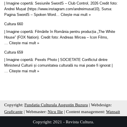
| Imagine copertă: Sesiunile SwordS – Club Control, 2026 Credit foto:
Andrei Mușat (https://www.instagram.com/andreimusat10), Sursa:
Pagina SwordS – Spoken Word…
Citește mai mult »
Cultura 660
| Imagine copertă: Filmările în România pentru producția „The White
House” (FOX Nation). Credit foto: Andreas Mircea – Icon Films,
…
Citește mai mult »
Cultura 659
| Imagine copertă: Pexels Photo | SOCIETATE Conflictul dintre
Ministerul Culturii și comunitatea culturală nu mai poate fi ignorat |
…
Citește mai mult »
Copyright:
Fundatia Culturala Augustin Buzura
| Webdesign:
Graficante
| Webmaster:
Nicu Ilie
| Content management:
Wansait
Copyright: 2021 - Revista Cultura.