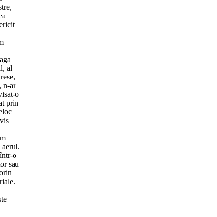
tre,
ea
ricit
am
baga
l, al
drese,
, n-ar
visat-o
at prin
eloc
vis
rem
 aerul.
într-o
tor sau
orin
riale.
ste