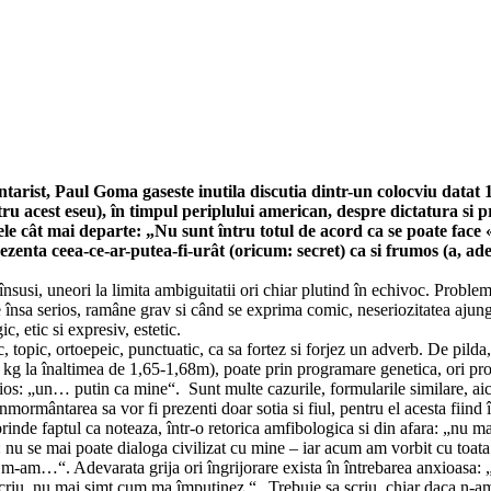
entarist, Paul Goma gaseste inutila discutia dintr-un colocviu datat 
ru acest eseu), în timpul periplului american, despre dictatura si 
tele cât mai departe: „Nu sunt întru totul de acord ca se poate face 
rezenta ceea-ce-ar-putea-fi-urât (oricum: secret) ca si frumos (a, ad
i însusi, uneori la limita ambiguitatii ori chiar plutind în echivoc. Proble
e însa serios, ramâne grav si când se exprima comic, neseriozitatea ajun
c, etic si expresiv, estetic.
ic, topic, ortoepeic, punctuatic, ca sa fortez si forjez un adverb. De pilda,
 kg la înaltimea de 1,65-1,68m), poate prin programare genetica, ori pro
erios: „un… putin ca mine“. Sunt multe cazurile, formularile similare, aic
ormântarea sa vor fi prezenti doar sotia si fiul, pentru el acesta fiind 
prinde faptul ca noteaza, într-o retorica amfibologica si din afara: „nu ma
nu se mai poate dialoga civilizat cu mine – iar acum am vorbit cu toata
, m-am…“. Adevarata grija ori îngrijorare exista în întrebarea anxioasa:
 scriu, nu mai simt cum ma împutinez.“ „Trebuie sa scriu, chiar daca n-a