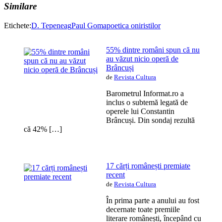
Similare
Etichete:
D. Tepeneag
Paul Goma
poetica oniristilor
55% dintre români spun că nu
au văzut nicio operă de
Brâncuși
de
Revista Cultura
Barometrul Informat.ro a
inclus o subtemă legată de
operele lui Constantin
Brâncuși. Din sondaj rezultă
că 42% […]
17 cărți românești premiate
recent
de
Revista Cultura
În prima parte a anului au fost
decernate toate premiile
literare românești, începând cu