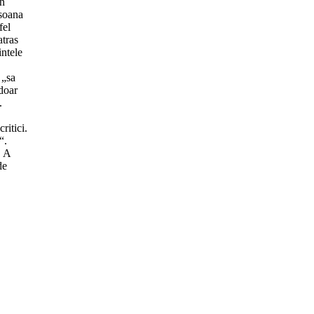
în
rsoana
fel
atras
intele
 „sa
doar
.
ritici.
“.
… A
de