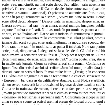
impas, al vietii si al scrisului, care desigur curg împreuna si fagaduie
scrie. Sau, mai cinstit, nu mai scriu deloc. Sau: altfel – prin absenta 
privire“. Ce recunoaste aici? Ca are de ales între autocenzura (exclude
narative, a statutului auctorial). O privarea de autenticitate, într-un caz
se afla în pragul renuntarii la a scrie: „Nu-mi mai vine sa scriu. Del
scrie altfel decât „despre“? Despre viata, în ansamblu, despre scris, în 
Carora adevarul – al sau – le-ar altera, uneori malign, imaginea publica.
expune, îl ofera verificarii. Nu-l ascunde în postumitate, pentru a nu 
ce stiu, ce s-a întâmplat“. Dar se arata indecis. Si renuntarea la jurnal
scriu? Sa ma tot lamentez?“ Îsi compromite însa, rând pe rând, promisiun
jurnale din acest volum, el se arata multumit, la modul sau sceptic, de o
Nu e rau, nu e rau.“ În modul sau, ar putea fi întrebat: Nu e rau pentr
scrie jurnal, dimpotriva, îl alege ori se lasa ales de el. Gândul care-l bi
mobilizeaza la scris prin scrisul însusi. „Încep acest segment de «Jurna
daca n-am nimic de scris, altfel nu-i de trait.“ Goma poate, vrea, stie sa
În micile sale jurnale, Goma se refera rareori si la roman. Confunda or
Ignora însa din scrisul aceluiasi scriitor „Jurnalul unui jurnalist fara j
diaristi, care au scris ei însisi în mai multe feluri. „Desigur, în conce
I.D. Sîrbu este singular: nici un alt text dintre ale celor ce scriseser
«Europei» – ba, daca as da calificative abuzive: al lui Noica e artificial,
da: un ovreu, convertit la ortodoxismul legionar devine iezuit la cub!).
Goma se înstraineaza de roman, si crede ca o face pentru a se regasi în
„m-am plictisit de romane! Ar fi ca si cum as semna munca mea, nu cu p
«romane» au fost scrise la persoana întâi“. Constatam ca începe si termi
chiar se poate spune ca scrisul are mai presus de folosul propriu unul 