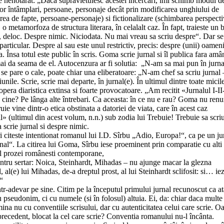
ste nehotarât: „Daca supravietuiesc acestei încercari, îmi schimb modul d
unor întâmplari, persoane, personaje decât prin modificarea unghiului de
rea de fapte, persoane-personaje) si fictionalizare (schimbarea perspecti
, o metamorfoza de structura literara, în celalalt caz. În fapt, traieste un 
oc, deloc. Despre nimic. Niciodata. Nu mai vreau sa scriu despre“. Dar se
particular. Despre al sau este unul restrictiv, precis: despre (unii) oameni
 Însa totul este public în scris. Goma scrie jurnal si îl publica fara amân
mai da seama de el. Autocenzura ar fi solutia: „N-am sa mai pun în jurna
 i se pare o cale, poate chiar una eliberatoare: „N-am chef sa scriu jurnal 
ile. Scrie, scrie mai departe, în jurnal(e). În ultimul dintre toate micil
pera diaristica extinsa si foarte provocatoare. „Am recitit «Jurnalul I-II-
u cine? Pe lânga alte întrebari. Ca aceasta: în ce nu e rau? Goma nu renu
ruie vine dintr-o etica obstinata a datoriei de viata, care în acest caz
l» (ultimul din acest volum, n.n.) sub zodia lui Trebuie! Trebuie sa scriu
 scrie jurnal si despre nimic.
i citeste intentionat romanul lui I.D. Sîrbu „Adio, Europa!“, ca pe un ju
urnal“. La citirea lui Goma, Sîrbu iese proeminent prin comparatie cu alti 
rtul prozei românesti contemporane,
a pentru sertar: Noica, Steinhardt, Mihadas – nu ajunge macar la glezna
 al(e) lui Mihadas, de-a dreptul prost, al lui Steinhardt sclifosit: si… iez
“
tr-adevar pe sine. Citim pe la începutul primului jurnal recunoscut ca at
seudonim, ci cu numele (si în folosul) altuia. Ei, da: chiar daca multe 
na nu cu conventiile scrisului, dar cu autenticitatea celui care scrie. O
precedent, blocat la cel care scrie? Conventia romanului nu-l încânta.