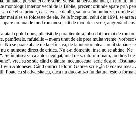
utilitatea persoanei care scrie. Scrisul la persoana întâi, în jurnal, nu 
este monologul interior vechi de la Biblie, prezent oriunde apare prin pe
e sau de el se prinde, ca sa existe deplin, sa nu se împutineze, cum de alt
 dar mai ales se foloseste de ele. Pe la începutul celui din 1994, se arata 
irea apare nu una de mod romanesc, cât de mod de a scrie, angrenând cuv
arata la polul opus, plictisit de paraliteratura, obsedat tocmai de roman:
e, pamfletele, rafuielile – m-am tinut de ele prea multa vreme (vorbesc 
 Nu se poate abate de la el însusi, de la interioritatea care îl stapâneste
ar nu o numeste direct de critica. Nu e-n domeniu, însa nu se abtine. Ne
. Se înfatiseaza ca autor neglijat, uitat de scriitorii romani, nu direct de c
-bune“, vrea sa se stie când o tânara, necunoscuta, scrie despre „Ostinato
de Liviu Antonesei. Când oniricul Florin Gabrea scrie „în favoarea mea
altii. Poate ca si adversitatea, daca nu duce-ntr-o fundatura, este o forma 