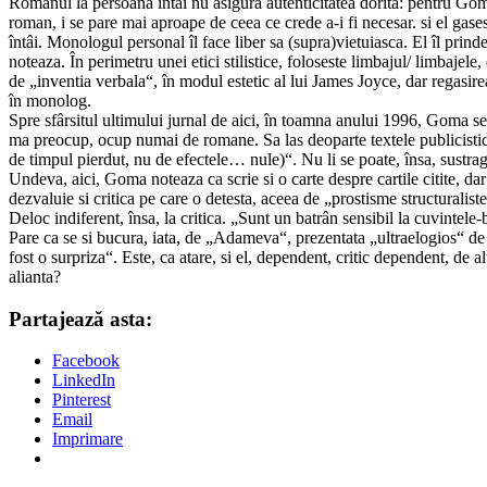
Romanul la persoana întâi nu asigura autenticitatea dorita: pentru Goma, 
roman, i se pare mai aproape de ceea ce crede a-i fi necesar. si el gas
întâi. Monologul personal îl face liber sa (supra)vietuiasca. El îl prind
noteaza. În perimetru unei etici stilistice, foloseste limbajul/ limbajele,
de „inventia verbala“, în modul estetic al lui James Joyce, dar regas
în monolog.
Spre sfârsitul ultimului jurnal de aici, în toamna anului 1996, Goma se 
ma preocup, ocup numai de romane. Sa las deoparte textele publicistic
de timpul pierdut, nu de efectele… nule)“. Nu li se poate, însa, sustrage.
Undeva, aici, Goma noteaza ca scrie si o carte despre cartile citite, d
dezvaluie si critica pe care o detesta, aceea de „prostisme structuraliste“
Deloc indiferent, însa, la critica. „Sunt un batrân sensibil la cuvintele
Pare ca se si bucura, iata, de „Adameva“, prezentata „ultraelogios“ 
fost o surpriza“. Este, ca atare, si el, dependent, critic dependent, de 
alianta?
Partajează asta:
Facebook
LinkedIn
Pinterest
Email
Imprimare