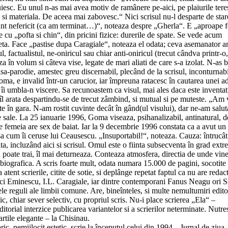
tuiesc. Eu unul n-as mai avea motiv de ramânere pe-aici, pe plaiurile teres
 – si materiala. De aceea mai zabovesc.“ Nici scrisul nu-l desparte de star
sunt nefericit (ca am terminat…)“, noteaza despre „Gherla“. E „aproape fe
e cu „pofta si chin“, din pricini fizice: durerile de spate. Se vede acum
 repeta. Face „pastise dupa Caragiale“, noteaza el odata; ceva asemanator 
, factualistul, ne-oniricul sau chiar anti-oniricul (trecut cândva printr-o,
aza în volum si câteva vise, legate de mari aliati de care s-a izolat. N-as 
isa-parodie, amestec greu discernabil, plecând de la scrisul, inconturnabi
Goma, e invalid într-un carucior, iar împreuna ratacesc în cautarea unei a
îi umbla-n viscere. Sa recunoastem ca visul, mai ales daca este inventat
 vis îl arata despartindu-se de trecut zâmbind, si mutual si pe muteste. „Am 
 în gara. N-am rostit cuvinte decât în gând(ul visului), dar ne-am salut
le sale. La 25 ianuarie 1996, Goma viseaza, psihanalizabil, antinatural, d
re femeia are sex de baiat. Iar la 9 decembrie 1996 constata ca a avut un 
asa cum îi ceruse lui Ceausescu. „Insuportabil!“, noteaza. Cauza: întrucât
iata, incluzând aici si scrisul. Omul este o fiinta subsecventa în grad ext
u poate trai, îl mai deturneaza. Conteaza atmosfera, directia de unde vine
 biografica. A scris foarte mult, odata numara 15.000 de pagini, socotite 
 atent scrierile, citite de sotie, si deplânge repetat faptul ca nu are redac
ici Eminescu, I.L. Caragiale, iar dintre contemporani Fanus Neagu ori S
ele reguli ale limbii comune. Are, bineînteles, si multe nemultumiri edito
ic, chiar sever selectiv, cu propriul scris. Nu-i place scrierea „Ela“ –
itorial interzice publicarea variantelor si a scrierilor neterminate. Nutre
artile elegante – la Chisinau.
ric, nemijlocit estetic, scrie la începutul celui din 1994, „Jurnal de ziua-