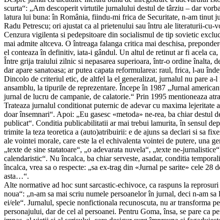
scurta“: „Am descoperit virtutile jurnalului destul de târziu – dar vorb
latura lui buna: în România, fiindu-mi frica de Securitate, n-am tinut j
Radu Petrescu; ori ajustat ca al prietenului sau întru ale literaturii-
Cenzura vigilenta si pedepsitoare din socialismul de tip sovietic exclud
mai admite altceva. O întreaga falanga critica mai deschisa, prepondere
el conteaza în definitiv, iata-i gândul. Un altul de retinut ar fi acela c
Între grija traiului zilnic si nepasarea superioara, într-o ordine înalta,
dar apare sanatoasa; ar putea capata reformularea: raul, frica, l-au înd
Dincolo de criteriul etic, de altfel la el generalizat, jurnalul nu pare a-
ansamblu, la tipurile de reprezentare. Începe în 1987 „Jurnal american
jurnal de lucru de campanie, de calatorie.“ Prin 1995 mentioneaza atra
Trateaza jurnalul conditionat puternic de adevar cu maxima lejeritate a
doar însemnari“. Apoi: „Eu gasesc «metoda» ne-rea, ba chiar destul de 
publicat“. Conditia publicabilitatii ar mai trebui lamurita, în sensul de
trimite la teza teoretica a (auto)atribuirii: e de ajuns sa declari si sa
ale vointei morale, care este la el echivalenta vointei de putere, una g
„texte de sine statatoare“, „o adevarata nuvela“, „texte ne-jurnalistic
calendaristic“. Nu încalca, ba chiar serveste, asadar, conditia temporalit
încalca, vrea sa o respecte: „sa ex-trag din «Jurnal pe sarite» cele 28 de
asta…“.
Alte normative ad hoc sunt sarcastic-echivoce, ca raspuns la reprosuri
noua“: „n-am sa mai scriu numele persoanelor în jurnal, deci n-am sa
ei/ele“. Jurnalul, specie nonfictionala recunoscuta, nu ar transforma pe
personajului, dar de cel al persoanei. Pentru Goma, însa, se pare ca p