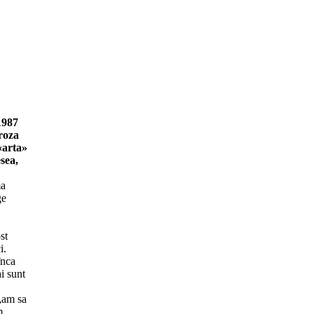
1987
proza
«arta»
esea,
ma
ge
st
i.
înca
i sunt
 „am sa
m