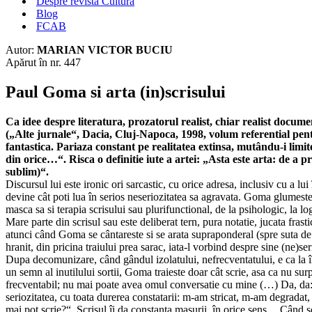
Despre revista Cultura
Blog
FCAB
Autor:
MARIAN VICTOR BUCIU
Apărut în nr. 447
Paul Goma si arta (in)scrisului
Ca idee despre literatura, prozatorul realist, chiar realist docum
(„Alte jurnale“, Dacia, Cluj-Napoca, 1998, volum referential pent
fantastica. Pariaza constant pe realitatea extinsa, mutându-i limi
din orice…“. Risca o definitie iute a artei: „Asta este arta: de a p
sublim)“.
Discursul lui este ironic ori sarcastic, cu orice adresa, inclusiv cu a lu
devine cât poti lua în serios neseriozitatea sa agravata. Goma glumest
masca sa si terapia scrisului sau plurifunctional, de la psihologic, la logi
Mare parte din scrisul sau este deliberat tern, pura notatie, jucata frast
atunci când Goma se cântareste si se arata supraponderal (spre suta de
hranit, din pricina traiului prea sarac, iata-l vorbind despre sine (ne)s
Dupa decomunizare, când gândul izolatului, nefrecventatului, e ca la înm
un semn al inutilului sortii, Goma traieste doar cât scrie, asa ca nu sur
frecventabil; nu mai poate avea omul conversatie cu mine (…) Da, da: 
seriozitatea, cu toata durerea constatarii: m-am stricat, m-am degradat
mai pot scrie?“. Scrisul îi da constanta masurii, în orice sens. „Când