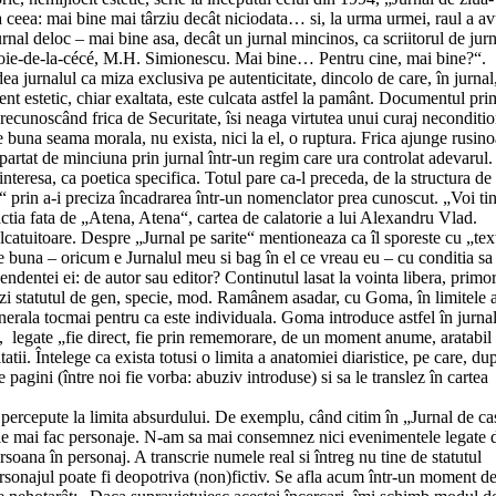
a ceea: mai bine mai târziu decât niciodata… si, la urma urmei, raul a av
urnal deloc – mai bine asa, decât un jurnal mincinos, ca scriitorul de jur
cu-voie-de-la-cécé, M.H. Simionescu. Mai bine… Pentru cine, mai bine?“.
ea jurnalul ca miza exclusiva pe autenticitate, dincolo de care, în jurnal
nt estetic, chiar exaltata, este culcata astfel la pamânt. Documentul pri
a, recunoscând frica de Securitate, îsi neaga virtutea unui curaj neconditio
 de buna seama morala, nu exista, nici la el, o ruptura. Frica ajunge rusino
epartat de minciuna prin jurnal într-un regim care ura controlat adevarul.
l interesa, ca poetica specifica. Totul pare ca-l preceda, de la structura de
“ prin a-i preciza încadrarea într-un nomenclator prea cunoscut. „Voi ti
ctia fata de „Atena, Atena“, cartea de calatorie a lui Alexandru Vlad.
lcatuitoare. Despre „Jurnal pe sarite“ mentioneaza ca îl sporeste cu „tex
buna – oricum e Jurnalul meu si bag în el ce vreau eu – cu conditia sa 
pendentei ei: de autor sau editor? Continutul lasat la vointa libera, primor
 fixezi statutul de gen, specie, mod. Ramânem asadar, cu Goma, în limitele 
enerala tocmai pentru ca este individuala. Goma introduce astfel în jurna
e“, legate „fie direct, fie prin rememorare, de un moment anume, aratabil
atii. Întelege ca exista totusi o limita a anatomiei diaristice, pe care, du
 pagini (între noi fie vorba: abuziv introduse) si sa le translez în cartea
 percepute la limita absurdului. De exemplu, când citim în „Jurnal de ca
 le mai fac personaje. N-am sa mai consemnez nici evenimentele legate 
rsoana în personaj. A transcrie numele real si întreg nu tine de statutul
ersonajul poate fi deopotriva (non)fictiv. Se afla acum într-un moment d