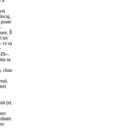
e a
vei
blocaj,
 poate
.
are. Îl
l tot
– ce sa
e
III».
nta sa
, chiar
rnal.
trei
uit (ei,
are:
dintre
are