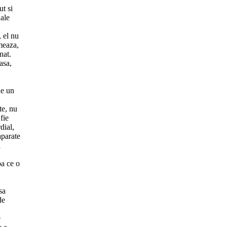
ut si
nale
, el nu
meaza,
nat.
asa,
ne un
te, nu
fie
dial,
aparate
l
pa ce o
sa
de
e