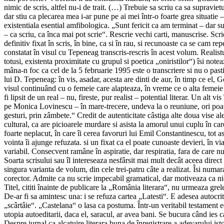
nimic de scris, altfel nu-i de trait. (…) Trebuie sa scriu ca sa supravie
dar stiu ca plecarea mea i-ar pune pe ai mei într-o foarte grea situatie
existentiala esential amfibologica. „Sunt fericit ca am terminat – dar 
– ca scriu, ca înca mai pot scrie“. Rescrie vechi carti, manuscrise. Scri
definitiv fixat în scris, în bine, ca si în rau, si recunoaste ca se cam
constatat în visul cu Tepeneag transcris-rescris în acest volum. Realistul
totusi, existenta proximitate cu grupul si poetica „oniristilor“) îsi note
mâna-n foc ca cel de la 5 februarie 1995 este o transcriere si nu o past
lui D. Tepeneag: în vis, asadar, acesta are dinti de aur, în timp ce el, 
visul continuând cu o femeie care alapteaza, în vreme ce o alta femeie 
fi lipsit de un real – nu, fireste, pur realist – potential literar. Un alt
pe Monica Lovinescu – în mare-trecere, undeva la o reuniune, ori poate
gesturi, prin zâmbete.“ Credit de autenticitate câstiga alte doua vise a
cultural, ca are picioarele murdare si asista la amorul unui cuplu în ca
foarte neplacut, în care îi cerea favoruri lui Emil Constantinescu, tot 
vointa îi ajunge refuzata. si un fixat ca el poate cunoaste devieri, în v
variabil. Consecvent ramâne în aspiratie, dar respiratia, fara de care n
Soarta scrisului sau îl intereseaza nesfârsit mai mult decât aceea direct
singura varianta de volum, din cele trei-patru câte a realizat. Îsi numara
corector. Admite ca nu scrie impecabil gramatical, dar motiveaza ca n
Titel, cititi înainte de publicare la „România literara“, nu urmeaza grel
De-ar fi sa amintesc una: i se refuza cartea „Latesti“. E adesea autocrit
„scârtâie“. „Castelana“ o lasa ca postuma. Într-un veritabil testament ed
utopia autoeditarii, daca el, saracul, ar avea bani. Se bucura când ies c
Despre jurnal ca alcatuire literara buna de înregistrare a adevarului isto