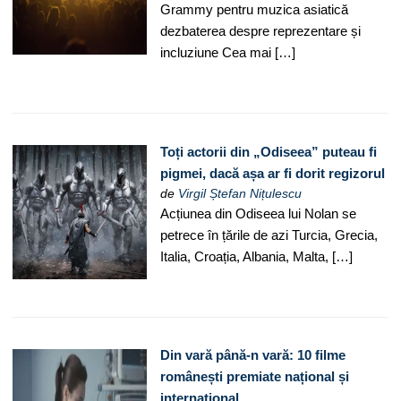
Grammy pentru muzica asiatică
dezbaterea despre reprezentare și
incluziune Cea mai […]
Toți actorii din „Odiseea” puteau fi
pigmei, dacă așa ar fi dorit regizorul
de
Virgil Ștefan Nițulescu
Acțiunea din Odiseea lui Nolan se
petrece în țările de azi Turcia, Grecia,
Italia, Croația, Albania, Malta, […]
Din vară până-n vară: 10 filme
românești premiate național și
internațional