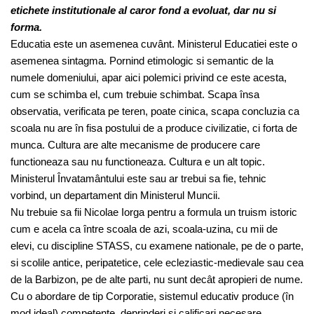
etichete institutionale al caror fond a evoluat, dar nu si
forma.
Educatia este un asemenea cuvânt. Ministerul Educatiei este o
asemenea sintagma. Pornind etimologic si semantic de la
numele domeniului, apar aici polemici privind ce este acesta,
cum se schimba el, cum trebuie schimbat. Scapa însa
observatia, verificata pe teren, poate cinica, scapa concluzia ca
scoala nu are în fisa postului de a produce civilizatie, ci forta de
munca. Cultura are alte mecanisme de producere care
functioneaza sau nu functioneaza. Cultura e un alt topic.
Ministerul Învatamântului este sau ar trebui sa fie, tehnic
vorbind, un departament din Ministerul Muncii.
Nu trebuie sa fii Nicolae Iorga pentru a formula un truism istoric
cum e acela ca între scoala de azi, scoala-uzina, cu mii de
elevi, cu discipline STASS, cu examene nationale, pe de o parte,
si scolile antice, peripatetice, cele ecleziastic-medievale sau cea
de la Barbizon, pe de alte parti, nu sunt decât apropieri de nume.
Cu o abordare de tip Corporatie, sistemul educativ produce (în
mod ideal) competente, deprinderi si calificari necesare