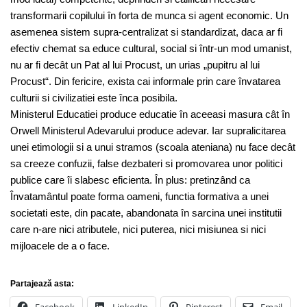
transformarii copilului în forta de munca si agent economic. Un
asemenea sistem supra-centralizat si standardizat, daca ar fi
efectiv chemat sa educe cultural, social si într-un mod umanist,
nu ar fi decât un Pat al lui Procust, un urias „pupitru al lui
Procust“. Din fericire, exista cai informale prin care învatarea
culturii si civilizatiei este înca posibila.
Ministerul Educatiei produce educatie în aceeasi masura cât în
Orwell Ministerul Adevarului produce adevar. Iar supralicitarea
unei etimologii si a unui stramos (scoala ateniana) nu face decât
sa creeze confuzii, false dezbateri si promovarea unor politici
publice care îi slabesc eficienta. În plus: pretinzând ca
Învatamântul poate forma oameni, functia formativa a unei
societati este, din pacate, abandonata în sarcina unei institutii
care n-are nici atributele, nici puterea, nici misiunea si nici
mijloacele de a o face.
Partajează asta: