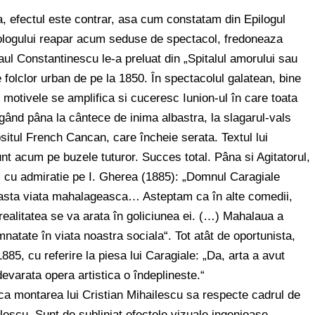
a, efectul este contrar, asa cum constatam din Epilogul
rologului reapar acum seduse de spectacol, fredoneaza
ul Constantinescu le-a preluat din „Spitalul amorului sau
 folclor urban de pe la 1850. În spectacolul galatean, bine
motivele se amplifica si cuceresc Iunion-ul în care toata
gând pâna la cântece de inima albastra, la slagarul-vals
ipsitul French Cancan, care încheie serata. Textul lui
nt acum pe buzele tuturor. Succes total. Pâna si Agitatorul,
l cu admiratie pe I. Gherea (1885): „Domnul Caragiale
aceasta viata mahalageasca… Asteptam ca în alte comedii,
 realitatea se va arata în goliciunea ei. (…) Mahalaua a
natate în viata noastra sociala“. Tot atât de oportunista,
1885, cu referire la piesa lui Caragiale: „Da, arta a avut
evarata opera artistica o îndeplineste.“
ca montarea lui Cristian Mihailescu sa respecte cadrul de
escu. Sunt de subliniat efectele vizuale ingenioase