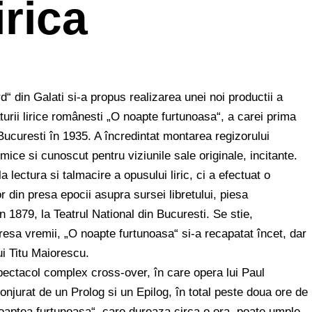
irica
“ din Galati si-a propus realizarea unei noi productii a
turii lirice românesti „O noapte furtunoasa“, a carei prima
ucuresti în 1935. A încredintat montarea regizorului
omice si cunoscut pentru viziunile sale originale, incitante.
a lectura si talmacire a opusului liric, ci a efectuat o
 din presa epocii asupra sursei libretului, piesa
 1879, la Teatrul National din Bucuresti. Se stie,
 presa vremii, „O noapte furtunoasa“ si-a recapatat încet, dar
lui Titu Maiorescu.
spectacol complex cross-over, în care opera lui Paul
njurat de un Prolog si un Epilog, în total peste doua ore de
Noaptea furtunoasa“, care dureaza circa o ora, poate umple