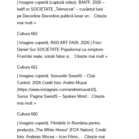
| Imagine copertă (captură video): BAIFF, 2026 –
baiff.ro SOCIETATE „Tehnocrat” – cuvântul lunii
pe Dexonline Dexonline publică lunar un…
Citește
mai mult »
Cultura 662
| Imagine copertă: RAD ART FAIR, 2026 | Foto:
Daniel Sur SOCIETATE Populismul ca simptom:
Frustrări reale, soluții false și…
Citește mai mult »
Cultura 661
| Imagine copertă: Sesiunile SwordS – Club
Control, 2026 Credit foto: Andrei Mușat
(https://www.instagram.com/andreimusat10),
Sursa: Pagina SwordS – Spoken Word…
Citește
mai mult »
Cultura 660
| Imagine copertă: Filmările în România pentru
producția „The White House” (FOX Nation). Credit
foto: Andreas Mircea – Icon Films,…
Citește mai