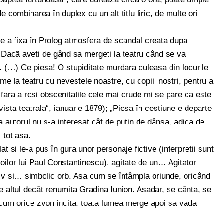
e combinarea în duplex cu un alt titlu liric, de multe ori
i de a fixa în Prolog atmosfera de scandal creata dupa
: „Dacã aveti de gând sa mergeti la teatru când se va
e. (…) Ce piesa! O stupiditate murdara culeasa din locurile
me la teatru cu nevestele noastre, cu copiii nostri, pentru a
 fara a rosi obscenitatile cele mai crude mi se pare ca este
sta teatrala“, ianuarie 1879); „Piesa în cestiune e departe
a autorul nu s-a interesat cât de putin de dânsa, adica de
 tot asa.
at si le-a pus în gura unor personaje fictive (interpretii sunt
oilor lui Paul Constantinescu), agitate de un… Agitator
asiv si… simbolic orb. Asa cum se întâmpla oriunde, oricând
ie altul decât renumita Gradina Iunion. Asadar, se cânta, se
cum orice zvon incita, toata lumea merge apoi sa vada