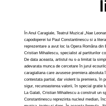
l
În Anul Caragiale, Teatrul Muzical „Nae Leonard
capodoperei lui Paul Constantinescu si a litera
reprezentare a avut loc la Opera Româna din B
Cristian Mihailescu, specialist al partiturilor c
De data aceasta, artistul nu s-a limitat la simpl
adevarata munca de cercetare în jurul ecourilor
caragialiana care avusese premiera absoluta în
contestata partial, dar violent la premiera, în
sigur, recunoasterea valorii, în special gratie 
La Galati, Cristian Mihailescu a construit un 
Constantinescu reprezinta nucleul median, înco
muzica, teatru si dans. În aceasta formula, „