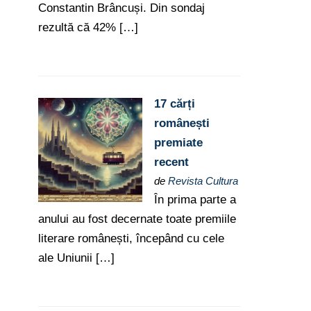
Constantin Brâncuși. Din sondaj
rezultă că 42% […]
17 cărți
românești
premiate
recent
de
Revista Cultura
În prima parte a
anului au fost decernate toate premiile
literare românești, începând cu cele
ale Uniunii […]