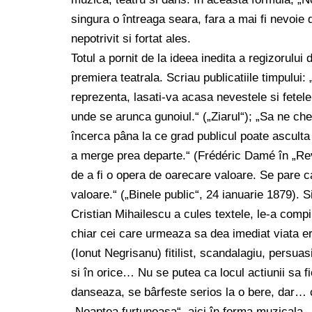
singura o întreaga seara, fara a mai fi nevoie d
nepotrivit si fortat ales.
Totul a pornit de la ideea inedita a regizorulu
premiera teatrala. Scriau publicatiile timpului
reprezenta, lasati-va acasa nevestele si fetel
unde se arunca gunoiul.“ („Ziarul“); „Sa ne che
încerca pâna la ce grad publicul poate asculta
a merge prea departe.“ (Frédéric Damé în „Revi
de a fi o opera de oarecare valoare. Se pare c
valoare.“ („Binele public“, 24 ianuarie 1879). Si
Cristian Mihailescu a cules textele, le-a compil
chiar cei care urmeaza sa dea imediat viata er
(Ionut Negrisanu) fitilist, scandalagiu, persu
si în orice… Nu se putea ca locul actiunii sa f
danseaza, se bârfeste serios la o bere, dar… 
„Noaptea furtunoasa“, aici în forma muzicala.