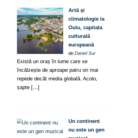
Artă și
climatologie la
Oulu, capitala
culturală
europeană
de
Daniel Sur
Există un oraș în lume care se
încălzește de aproape patru ori mai
repede decât media globală. Acolo,
șapte […]
Un continent
nu este un gen