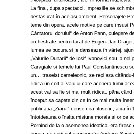
La final, dupa spectacol, impresiile se schimb
desfasurat în acelasi ambient. Personajele P
teme din opera, acele motive pe care însusi Pa
Cântatorul dorului“ de Anton Pann, culegere de
orchestrate pentru taraf de Eugen-Dan Dragoi, 
lumea se bucura si le danseaza în vârtej, ajun
„Valurile Dunarii“ de Iosif Ivanovici sau la nel
Caragiale si temele lui Paul Constantinescu su
un… traseist cameleonic, se repliaza citându-
ridica un colt al valului care acopera lumii 
acest val sa fie si mai mult ridicat, pâna când
început sa capete din ce în ce mai multa însem
publicatia „Ziarul“ consemna filosofic, abia în 
întotdeauna o înalta misiune morala si orice ad
Pornind de la o asemenea ideatica, era firesc 
epoca, cu sprijinul scenografei Andreea Sandul