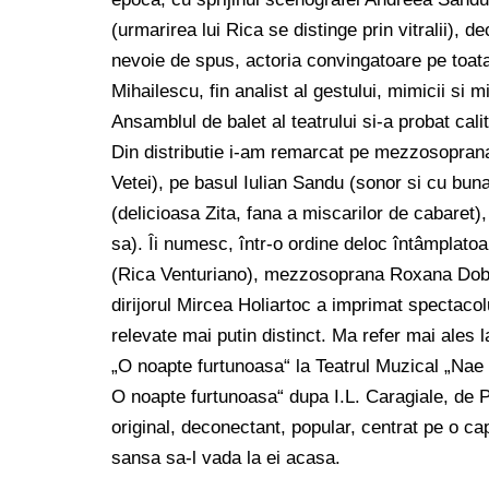
(urmarirea lui Rica se distinge prin vitralii),
nevoie de spus, actoria convingatoare pe toata
Mihailescu, fin analist al gestului, mimicii si 
Ansamblul de balet al teatrului si-a probat calit
Din distributie i-am remarcat pe mezzosopran
Vetei), pe basul Iulian Sandu (sonor si cu bu
(delicioasa Zita, fana a miscarilor de cabaret
sa). Îi numesc, într-o ordine deloc întâmplatoa
(Rica Venturiano), mezzosoprana Roxana Dobre
dirijorul Mircea Holiartoc a imprimat spectacol
relevate mai putin distinct. Ma refer mai ales l
„O noapte furtunoasa“ la Teatrul Muzical „Nae L
O noapte furtunoasa“ dupa I.L. Caragiale, de P
original, deconectant, popular, centrat pe o cap
sansa sa-l vada la ei acasa.