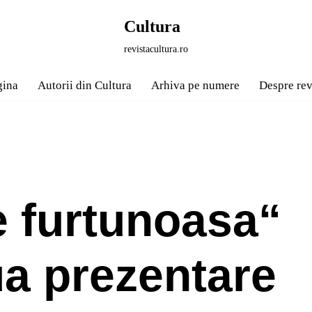
Cultura
revistacultura.ro
gina
Autorii din Cultura
Arhiva pe numere
Despre rev
 furtunoasa“
ua prezentare