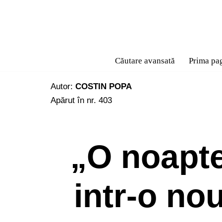
Sari
la
conținut
Căutare avansată
Prima pa
Autor:
COSTIN POPA
Apărut în nr. 403
„O noapte
intr-o no