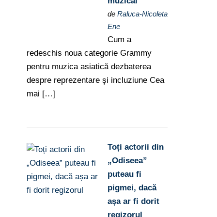
muzical
de
Raluca-Nicoleta
Ene
Cum a
redeschis noua categorie Grammy
pentru muzica asiatică dezbaterea
despre reprezentare și incluziune Cea
mai […]
Toți actorii din
„Odiseea”
puteau fi
pigmei, dacă
așa ar fi dorit
regizorul