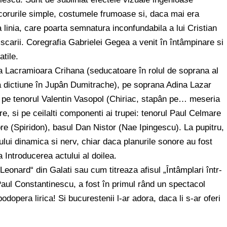
 decorurile simple, costumele frumoase si, daca mai era
 linia, care poarta semnatura inconfundabila a lui Cristian
miscarii. Coregrafia Gabrielei Gegea a venit în întâmpinare si
atile.
a Lacramioara Crihana (seducatoare în rolul de soprana al
na dictiune în Jupân Dumitrache), pe soprana Adina Lazar
), pe tenorul Valentin Vasopol (Chiriac, stapân pe… meseria
re, si pe ceilalti componenti ai trupei: tenorul Paul Celmare
 (Spiridon), basul Dan Nistor (Nae Ipingescu). La pupitru,
ului dinamica si nerv, chiar daca planurile sonore au fost
a Introducerea actului al doilea.
eonard“ din Galati sau cum titreaza afisul „Întâmplari într-
aul Constantinescu, a fost în primul rând un spectacol
odopera lirica! Si bucurestenii l-ar adora, daca li s-ar oferi