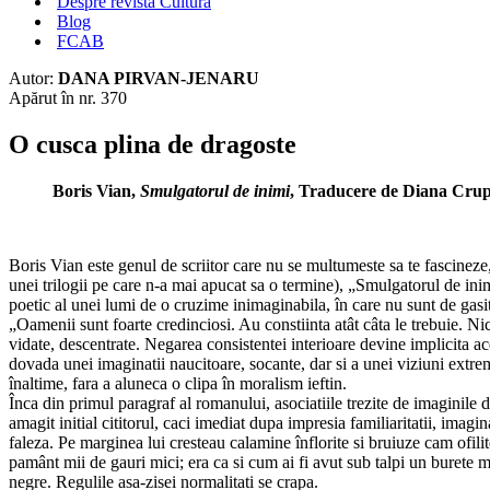
Despre revista Cultura
Blog
FCAB
Autor:
DANA PIRVAN-JENARU
Apărut în nr. 370
O cusca plina de dragoste
Boris Vian,
Smulgatorul de inimi
, Traducere de Diana Crupe
Boris Vian este genul de scriitor care nu se multumeste sa te fascineze
unei trilogii pe care n-a mai apucat sa o termine), „Smulgatorul de inim
poetic al unei lumi de o cruzime inimaginabila, în care nu sunt de gasit 
„Oamenii sunt foarte credinciosi. Au constiinta atât câta le trebuie. Ni
vidate, descentrate. Negarea consistentei interioare devine implicita acest
dovada unei imaginatii naucitoare, socante, dar si a unei viziuni extrem
înaltime, fara a aluneca o clipa în moralism ieftin.
Înca din primul paragraf al romanului, asociatiile trezite de imaginile d
amagit initial cititorul, caci imediat dupa impresia familiaritatii, imag
faleza. Pe marginea lui cresteau calamine înflorite si bruiuze cam ofilite,
pamânt mii de gauri mici; era ca si cum ai fi avut sub talpi un burete m
negre. Regulile asa-zisei normalitati se crapa.