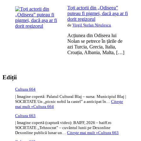
Toți actorii din „Odiseea”
puteau fi pigmei, dacă așa ar fi
dorit regizorul
de
Virgil Ștefan Nițulescu
Acțiunea din Odiseea lui
Nolan se petrece în țările de
azi Turcia, Grecia, Italia,
Croația, Albania, Malta, […]
Ediții
Cultura 664
| Imagine copertă: Palatul Cultural Blaj – sursa: Municipiul Blaj |
SOCIETATE Un „picnic nobil la castel” a anticipat în…
Citește
mai mult »
Cultura 664
Cultura 663
| Imagine copertă (captură video): BAIFF, 2026 – baiff.ro
SOCIETATE „Tehnocrat” – cuvântul lunii pe Dexonline
Dexonline publică lunar un…
Citește mai mult »
Cultura 663