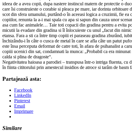
ideea de a avea copii, dupa nastere instincul matern de protectie o du
care îsi construieste o corabie si pleaca pe mare, iar dorinta orbitoare 
scot din sfera umanului, purtând-o în aceeasi logica a cruzimii, fie ea 
copiilor, renunta la a-i mai spala cu apa si sapun din cauza unor scenar
asa cum fac animalele… Taie toti copacii din gradina pentru a evita pos
micutii la evadare din gradina si îl înlocuieste cu unul „facut din nimi
etansa. Fara a sti ca între timp copiii ei paraseau gradina zburând, iubi
închizându-i în câte o cusca de metal în care se afla câte un patut pufos,
este însa perceputa deformat de catre toti, în afara de psihanalist a caru
copiii ucenici din sat, condamnati la munca: „Probabil ca era minunat sa
calda si plina de dragoste“.
Negativitatea haioasa a parodiei – transpusa într-o intriga fluenta, cu d
în fiinta cititorului prin amestecul insidios de atroce si tarâm de bas
Partajează asta:
Facebook
LinkedIn
Pinterest
Email
Imprimare
Similare