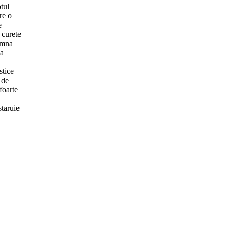
tul
re o
e
 curete
demna
ea
stice
 de
foarte
staruie