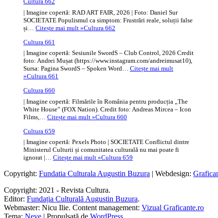
Cultura 662
| Imagine copertă: RAD ART FAIR, 2026 | Foto: Daniel Sur
SOCIETATE Populismul ca simptom: Frustrări reale, soluții false
și…
Citește mai mult »
Cultura 662
Cultura 661
| Imagine copertă: Sesiunile SwordS – Club Control, 2026 Credit
foto: Andrei Mușat (https://www.instagram.com/andreimusat10),
Sursa: Pagina SwordS – Spoken Word…
Citește mai mult
»
Cultura 661
Cultura 660
| Imagine copertă: Filmările în România pentru producția „The
White House” (FOX Nation). Credit foto: Andreas Mircea – Icon
Films,…
Citește mai mult »
Cultura 660
Cultura 659
| Imagine copertă: Pexels Photo | SOCIETATE Conflictul dintre
Ministerul Culturii și comunitatea culturală nu mai poate fi
ignorat |…
Citește mai mult »
Cultura 659
Copyright:
Fundatia Culturala Augustin Buzura
| Webdesign:
Grafica
Copyright: 2021 - Revista Cultura.
Editor:
Fundația Culturală Augustin Buzura
.
Webmaster: Nicu Ilie. Content management:
Vizual Graficante.ro
Tema:
Neve
| Propulsată de
WordPress