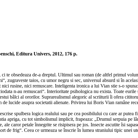
nschi, Editura Univers, 2012, 176 p.
, ci te obsedeaza de-a dreptul. Ultimul sau roman (de altfel primul volu
i“, zugraveste taios, cu umor negru si sec, universul absurd si în acelas
nici rusine, nici remuscare. Inteligenta ironica a lui Vian stie s-o spuna
ciodata n-au remuscari“. Interioritate psihologica nu exista. Toate eurile 
ui bâlci al ororilor. Suprarealismul alegoric al scriiturii îi ofera cititoru
 de lucide asupra societatii alienate. Privirea lui Boris Vian ramâne rece
escrise spulbera logica realului sau pe cea posibilului cu care ar putea fi
inatia apriga, cu tot simbolismul implicit, frapeaza: „Drumul serpuia pe l
 ale caror petale înnegrite se risipisera pe jos. Insecte ascutite îsi sapas
ort de frig“. Ceea ce urmeaza se înscrie în lumea straniului tipic unei ut