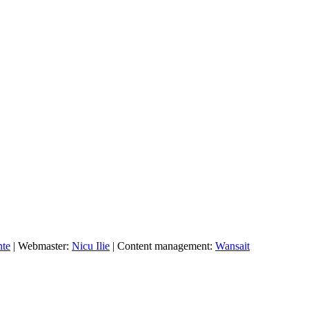
nte
| Webmaster:
Nicu Ilie
| Content management:
Wansait