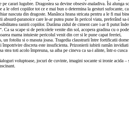
ce pe carari lugubre. Dragostea sa devine obsesiv-maladiva. Îsi alunga so
de a le oferi copiilor tot ce e mai bun o determina la gesturi sufocante, ca
chiar nascuta din dragoste. Manânca hrana stricata pentru a le fi mai bin
ii absurd-paranoice care le-ar putea pune în pericol viata, preferând sa-i
ibilitatea ranirii copiilor. Darâma zidul de ciment care i-ar fi putut în
c“. Ca sa scape si de pericolele venite din sol, acopera gradina cu o pod
toarea mama intuieste pericolul venit din cer si le pune capat feeriei,
 un fotoliu si o masuta joasa. Tragedia claustrarii între fortificatii dome
i împotrivire discreta este insuficienta. Prizonierii iubirii ramân invidiati
 stea toti acolo împreuna, sa aiba pe cineva ca sa-i alinte, într-o cusca 
ialoguri voluptoase, jocuri de cuvinte, imagini socante si ironie acida – 
m fascinant.