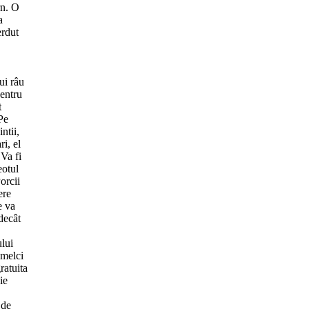
rn. O
a
erdut
ui râu
pentru
t
 Pe
ntii,
i, el
 Va fi
eotul
orcii
ere
e va
decât
ului
 melci
ratuita
ie
 de