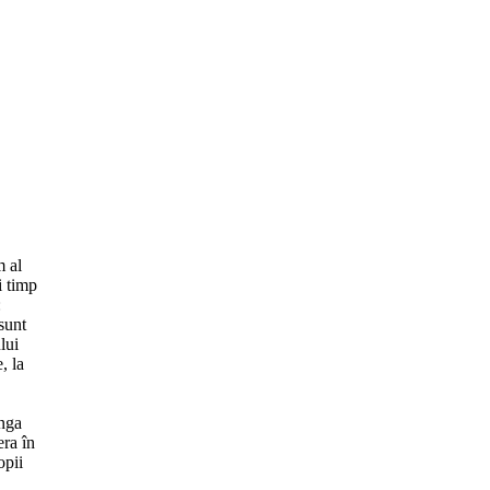
m al
i timp
:
sunt
lui
, la
ânga
era în
opii