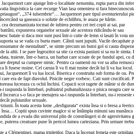
Jacquemort care ajunge într-o localitate nenumita, rupta parca din infe
novatia lingvistica la care recurge Vian lasa omenirea si fara binecunoscut
 apriaugust“, „374 iulsembrie“… Jacquemort pare tipul aventurierului pi
încercând sa gaseasca o solutie de echilibru, le asaza pe hârtie.
 cea dezumanizata tocmai de iubirea pentru cei trei copii ai sai, par
e batrâni, expunerea organelor sexuale ale acestora ridicându-le sau
esc bataie si daca mor sunt pusi într-o cutie de lemn si lasati în voia un
 suporta sa se vada cu burta mare. Câinii sunt jupuiti. Vacile decapitate 
„consumator de mentalitati“, se simte precum un butoi gol si cauta dispera
e la altii. I se pare îngrozitor sa stie ca exista pasiuni si sa nu le simta.
ata, traieste, într-o barca, un barbat care scoate de pe fundul apei, cu di
u are dreptul sa cumpere nimic. Pentru ca oamenii nu vor sa aiba remuscar
 îi fusese rusine. Cel caruia îi va fi mai rusine decât lui îi va lua locul.
lui, Jacquemort îi va lua locul. Biserica e construita sub forma de ou. Pr
are era de fapt diavolul. Pisicile negre vorbesc. Caii sunt crucificati. P
toreasa lucreaza cu ochii închisi. Copacii scot ragete de mânie si de dur
i raspunda la întrebari, psihiatrul psihanalizeaza o pisica neagra care s
d încearca s-o faca pe menajera sa-i raspunda la întrebari, nu-i reuseste 
decât pulsiunilor sexuale.
ziunii. În toata acesta lume „desfigurata“ exista însa si o bresa a feeric
imp însa… Copiii spun cuvinte magice si se întâmpla minuni sau manânca
candida de a evada din universul plin de constrângeri si de agresivitatea g
lile, puterea creatoare pune în pericol lumea carteziana. Prin urmare trebu
te a Clémentinei, mama tripletilor. Daca la început femeia este oripilata