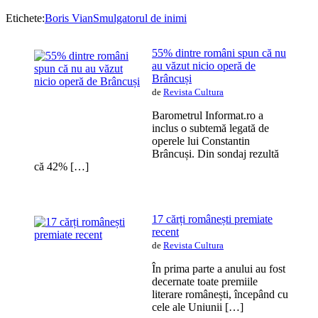
Etichete:
Boris Vian
Smulgatorul de inimi
55% dintre români spun că nu
au văzut nicio operă de
Brâncuși
de
Revista Cultura
Barometrul Informat.ro a
inclus o subtemă legată de
operele lui Constantin
Brâncuși. Din sondaj rezultă
că 42% […]
17 cărți românești premiate
recent
de
Revista Cultura
În prima parte a anului au fost
decernate toate premiile
literare românești, începând cu
cele ale Uniunii […]