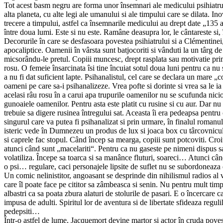
Tot acest basm negru are forma unor însemnari ale medicului psihiatru 
alta planeta, cu alte legi ale umanului si ale timpului care se dilata. I
trecere a timpului, astfel ca însemnarile medicului au drept date „135
între doua lumi. Este si nu este. Ramâne deasupra lor, le cântareste si, 
Decorurile în care se desfasoara povestea psihiatrului si a Clémentinei,
apocaliptice. Oamenii în vârsta sunt batjocoriti si vânduti la un târg d
micsorându-le pretul. Copiii muncesc, drept rasplata sau motivatie prim
rosu. O femeie însarcinata îsi tine încuiat sotul doua luni pentru ca nu
a nu fi dat suficient lapte. Psihanalistul, cel care se declara un mare 
oameni pe care sa-i psihanalizeze. Vrea pofte si dorinte si vrea sa le ia d
acelasi râu rosu în a carui apa trupurile oamenilor nu se scufunda niciod
gunoaiele oamenilor. Pentru asta este platit cu rusine si cu aur. Dar n
trebuie sa digere rusinea întregului sat. Aceasta îi era pedeapsa pentru ca
singurul care va putea fi psihanalizat si prin urmare, în finalul romanu
isteric vede în Dumnezeu un produs de lux si joaca box cu târcovnicul c
si caprele fac stopul. Când încep sa mearga, copiii sunt potcoviti. Croi
atunci când sunt „macelariti“. Pentru ca nu gaseste pe nimeni dispus sa-
volatiliza. Începe sa toarca si sa manânce fluturi, soareci… Atunci cân
o psi… regulare, caci personajele lipsite de suflet nu se subordoneaza 
Un comic nelinistitor, angoasant se desprinde din nihilismul radios al vi
care îl poate face pe cititor sa zâmbeasca si senin. Nu pentru mult t
albastri ca sa poata zbura alaturi de stolurile de pasari. E o încercare 
impusa de adulti. Spiritul lor de aventura si de libertate sfideaza regu
pedepsiti…
Într-o astfel de lume, Jacquemort devine martor si actor în cruda poves