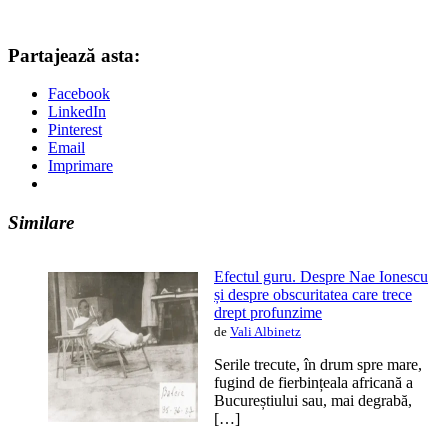
Partajează asta:
Facebook
LinkedIn
Pinterest
Email
Imprimare
Similare
Efectul guru. Despre Nae Ionescu
și despre obscuritatea care trece
drept profunzime
de
Vali Albinetz
Serile trecute, în drum spre mare,
fugind de fierbințeala africană a
Bucureștiului sau, mai degrabă,
[…]