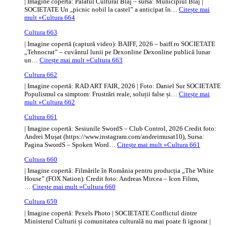
| Imagine copertă: Palatul Cultural Blaj – sursa: Municipiul Blaj |
SOCIETATE Un „picnic nobil la castel” a anticipat în…
Citește mai
mult »
Cultura 664
Cultura 663
| Imagine copertă (captură video): BAIFF, 2026 – baiff.ro SOCIETATE
„Tehnocrat” – cuvântul lunii pe Dexonline Dexonline publică lunar
un…
Citește mai mult »
Cultura 663
Cultura 662
| Imagine copertă: RAD ART FAIR, 2026 | Foto: Daniel Sur SOCIETATE
Populismul ca simptom: Frustrări reale, soluții false și…
Citește mai
mult »
Cultura 662
Cultura 661
| Imagine copertă: Sesiunile SwordS – Club Control, 2026 Credit foto:
Andrei Mușat (https://www.instagram.com/andreimusat10), Sursa:
Pagina SwordS – Spoken Word…
Citește mai mult »
Cultura 661
Cultura 660
| Imagine copertă: Filmările în România pentru producția „The White
House” (FOX Nation). Credit foto: Andreas Mircea – Icon Films,
…
Citește mai mult »
Cultura 660
Cultura 659
| Imagine copertă: Pexels Photo | SOCIETATE Conflictul dintre
Ministerul Culturii și comunitatea culturală nu mai poate fi ignorat |