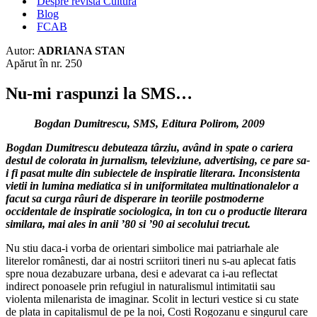
Despre revista Cultura
Blog
FCAB
Autor:
ADRIANA STAN
Apărut în nr. 250
Nu-mi raspunzi la SMS…
Bogdan Dumitrescu, SMS, Editura Polirom, 2009
Bogdan Dumitrescu debuteaza târziu, având in spate o cariera
destul de colorata in jurnalism, televiziune, advertising, ce pare sa-
i fi pasat multe din subiectele de inspiratie literara. Inconsistenta
vietii in lumina mediatica si in uniformitatea multinationalelor a
facut sa curga râuri de disperare in teoriile postmoderne
occidentale de inspiratie sociologica, in ton cu o productie literara
similara, mai ales in anii ’80 si ’90 ai secolului trecut.
Nu stiu daca-i vorba de orientari simbolice mai patriarhale ale
literelor românesti, dar ai nostri scriitori tineri nu s-au aplecat fatis
spre noua dezabuzare urbana, desi e adevarat ca i-au reflectat
indirect ponoasele prin refugiul in naturalismul intimitatii sau
violenta milenarista de imaginar. Scolit in lecturi vestice si cu state
de plata in capitalismul de pe la noi, Costi Rogozanu e singurul care