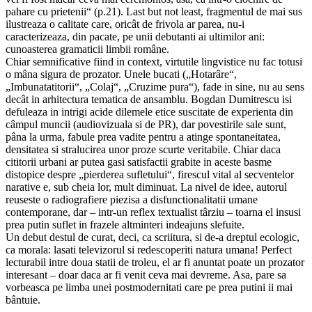
pahare cu prietenii“ (p.21). Last but not least, fragmentul de mai sus
ilustreaza o calitate care, oricât de frivola ar parea, nu-i
caracterizeaza, din pacate, pe unii debutanti ai ultimilor ani:
cunoasterea gramaticii limbii române.
Chiar semnificative fiind in context, virtutile lingvistice nu fac totusi
o mâna sigura de prozator. Unele bucati („Hotarâre“,
„Imbunatatitorii“, „Colaj“, „Cruzime pura“), fade in sine, nu au sens
decât in arhitectura tematica de ansamblu. Bogdan Dumitrescu isi
defuleaza in intrigi acide dilemele etice suscitate de experienta din
câmpul muncii (audiovizuala si de PR), dar povestirile sale sunt,
pâna la urma, fabule prea vadite pentru a atinge spontaneitatea,
densitatea si stralucirea unor proze scurte veritabile. Chiar daca
cititorii urbani ar putea gasi satisfactii grabite in aceste basme
distopice despre „pierderea sufletului“, firescul vital al secventelor
narative e, sub cheia lor, mult diminuat. La nivel de idee, autorul
reuseste o radiografiere piezisa a disfunctionalitatii umane
contemporane, dar – intr-un reflex textualist târziu – toarna el insusi
prea putin suflet in frazele altminteri indeajuns slefuite.
Un debut destul de curat, deci, ca scriitura, si de-a dreptul ecologic,
ca morala: lasati televizorul si redescoperiti natura umana! Perfect
lecturabil intre doua statii de troleu, el ar fi anuntat poate un prozator
interesant – doar daca ar fi venit ceva mai devreme. Asa, pare sa
vorbeasca pe limba unei postmodernitati care pe prea putini ii mai
bântuie.