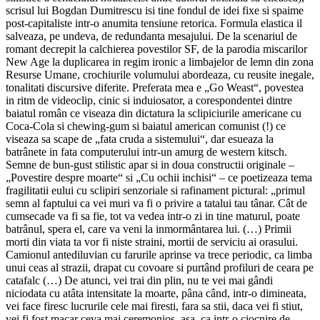
scrisul lui Bogdan Dumitrescu isi tine fondul de idei fixe si spaime
post-capitaliste intr-o anumita tensiune retorica. Formula elastica il
salveaza, pe undeva, de redundanta mesajului. De la scenariul de
romant decrepit la calchierea povestilor SF, de la parodia miscarilor
New Age la duplicarea in regim ironic a limbajelor de lemn din zona
Resurse Umane, crochiurile volumului abordeaza, cu reusite inegale,
tonalitati discursive diferite. Preferata mea e „Go Weast“, povestea
in ritm de videoclip, cinic si induiosator, a corespondentei dintre
baiatul român ce viseaza din dictatura la sclipiciurile americane cu
Coca-Cola si chewing-gum si baiatul american comunist (!) ce
viseaza sa scape de „fata cruda a sistemului“, dar esueaza la
batrânete in fata computerului intr-un amurg de western kitsch.
Semne de bun-gust stilistic apar si in doua constructii originale –
„Povestire despre moarte“ si „Cu ochii inchisi“ – ce poetizeaza tema
fragilitatii eului cu sclipiri senzoriale si rafinament pictural: „primul
semn al faptului ca vei muri va fi o privire a tatalui tau tânar. Cât de
cumsecade va fi sa fie, tot va vedea intr-o zi in tine maturul, poate
batrânul, spera el, care va veni la inmormântarea lui. (…) Primii
morti din viata ta vor fi niste straini, mortii de serviciu ai orasului.
Camionul antediluvian cu farurile aprinse va trece periodic, ca limba
unui ceas al strazii, drapat cu covoare si purtând profiluri de ceara pe
catafalc (…) De atunci, vei trai din plin, nu te vei mai gândi
niciodata cu atâta intensitate la moarte, pâna când, intr-o dimineata,
vei face firesc lucrurile cele mai firesti, fara sa stii, daca vei fi stiut,
vei fi fost macar ceva mai ceremonios, asa, ca intr-o ciocnire de