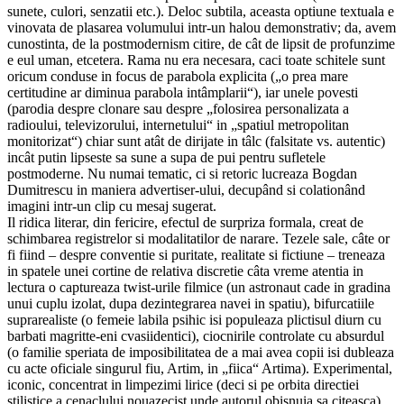
sunete, culori, senzatii etc.). Deloc subtila, aceasta optiune textuala e
vinovata de plasarea volumului intr-un halou demonstrativ; da, avem
cunostinta, de la postmodernism citire, de cât de lipsit de profunzime
e eul uman, etcetera. Rama nu era necesara, caci toate schitele sunt
oricum conduse in focus de parabola explicita („o prea mare
certitudine ar diminua parabola intâmplarii“), iar unele povesti
(parodia despre clonare sau despre „folosirea personalizata a
radioului, televizorului, internetului“ in „spatiul metropolitan
monitorizat“) chiar sunt atât de dirijate in tâlc (falsitate vs. autentic)
incât putin lipseste sa sune a supa de pui pentru sufletele
postmoderne. Nu numai tematic, ci si retoric lucreaza Bogdan
Dumitrescu in maniera advertiser-ului, decupând si colationând
imagini intr-un clip cu mesaj sugerat.
Il ridica literar, din fericire, efectul de surpriza formala, creat de
schimbarea registrelor si modalitatilor de narare. Tezele sale, câte or
fi fiind – despre conventie si puritate, realitate si fictiune – treneaza
in spatele unei cortine de relativa discretie câta vreme atentia in
lectura o captureaza twist-urile filmice (un astronaut cade in gradina
unui cuplu izolat, dupa dezintegrarea navei in spatiu), bifurcatiile
suprarealiste (o femeie labila psihic isi populeaza plictisul diurn cu
barbati magritte-eni cvasiidentici), ciocnirile controlate cu absurdul
(o familie speriata de imposibilitatea de a mai avea copii isi dubleaza
cu acte oficiale singurul fiu, Artim, in „fiica“ Artima). Experimental,
iconic, concentrat in limpezimi lirice (deci si pe orbita directiei
stilistice a cenaclului nouazecist unde autorul obisnuia sa citeasca),