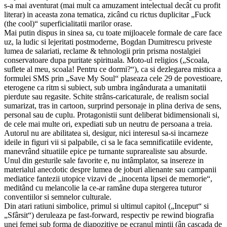
s-a mai aventurat (mai mult ca amuzament intelectual decât cu profit
literar) in aceasta zona tematica, zicând cu rictus duplicitar „Fuck
(the cool)“ superficialitatii marilor orase.
Mai putin dispus in sinea sa, cu toate mijloacele formale de care face
uz, la ludic si lejeritati postmoderne, Bogdan Dumitrescu priveste
lumea de salariati, reclame & tehnologii prin prisma nostalgiei
conservatoare dupa puritate spirituala. Moto-ul religios („Scoala,
suflete al meu, scoala! Pentru ce dormi?“), ca si dezlegarea mistica a
formulei SMS prin „Save My Soul“ plaseaza cele 29 de povestioare,
eterogene ca ritm si subiect, sub umbra ingândurata a umanitatii
pierdute sau regasite. Schite strâns-caricaturale, de realism social
sumarizat, tras in cartoon, surprind personaje in plina deriva de sens,
personal sau de cuplu. Protagonistii sunt deliberat bidimensionali si,
de cele mai multe ori, expediati sub un neutru de persoana a treia.
Autorul nu are abilitatea si, desigur, nici interesul sa-si incarneze
ideile in figuri vii si palpabile, ci sa le faca semnificatiile evidente,
manevrând situatiile epice pe turnante suprarealiste sau absurde.
Unul din gesturile sale favorite e, nu intâmplator, sa insereze in
materialul anecdotic despre lumea de joburi alienante sau campanii
mediatice fantezii utopice vizavi de „inocenta lipsei de memorie“,
meditând cu melancolie la ce-ar ramâne dupa stergerea tuturor
conventiilor si semnelor culturale.
Din atari ratiuni simbolice, primul si ultimul capitol („Inceput“ si
„Sfârsit“) deruleaza pe fast-forward, respectiv pe rewind biografia
unei femei sub forma de diapozitive pe ecranul mintii (ân cascada de