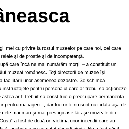
âneasca
gii mei cu privire la rostul muzeelor pe care noi, cei care
relele şi de prostie şi de incompetenţă.
upă care încă ne mai numărăm morţii – a constituit un
iul muzeal românesc. Toţi directorii de muzee îşi
a facilitării unor asemenea dezastre. Se schimbă
u instructajele pentru personalul care ar trebui să acţioneze
te astea ar fi trebuit să constituie o preocupare permanentă
ar pentru manageri –, dar lucrurile nu sunt niciodată aşa de
re cele mai mari şi mai prestigioase lăcaşe muzeale din
Gusti“ a fost de două ori victima unor incendii care au
 dată, anchetele nu au putut dovedi nimic. Nu a fost găsit