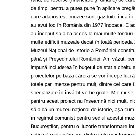
de timp, pentru a putea pune în aplicare pregăti
care adăpostesc muzee sunt găzduite încă în c
au avut loc în România din 1977 încoace. E ade
au început să aibă acces la mai multe fonduri 
multe edificii muzeale decât în toată perioada 
Muzeul Naţional de Istorie a României constitui
până şi Preşedintelui României. Am văzut, pent
impună includerea în bugetul de stat a cheltuie
proiectelor pe baza cărora se vor începe lucră
totale par imense pentru mulţi dintre cei care 
specializate în învârtit vorbe goale. Mie mi s
pentru acest proiect nu înseamnă nici mult, ni
să aibă un muzeu naţional de istorie, aşa cum 
în regimul comunist pentru sediul acestui muze
Bucureştilor, pentru o iluzorie transformare în
puţin să restaurăm una dintre cele mai frumoa