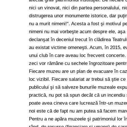
nici un vinovat, nici din partea personalului, n
distrugerea unor monumente istorice, dar puţin
nu a murit nimeni!“. Acesta a fost şi motivul p
nimeni nu mai vorbeşte acum despre ele, aşa c
declanşat în deceniul trecut în clădirea Teatrul
au existat victime omeneşti. Acum, în 2015, ev
unui club în care aveau loc frecvent concerte.
zeci vor rămâne cu sechele îngrozitoare pentru 
Fiecare muzeu are un plan de evacuare în caz d
loc vizibil. Fiecare salariat ar trebui să ştie
publicului şi să salveze bunurile muzeale expus
practică, nu pot să spun decât că un incendiu
poate avea cineva care lucrează într-un muzeu
noi este că de fapt nu am putea să facem mare
Pentru a ne apăra muzeele şi patrimoniul lor î
rând, de resurse (financiare şi umane) de car