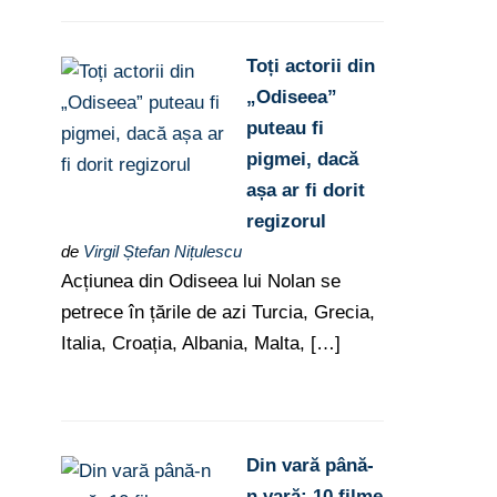
Toți actorii din
„Odiseea”
puteau fi
pigmei, dacă
așa ar fi dorit
regizorul
de
Virgil Ștefan Nițulescu
Acțiunea din Odiseea lui Nolan se
petrece în țările de azi Turcia, Grecia,
Italia, Croația, Albania, Malta, […]
Din vară până-
n vară: 10 filme