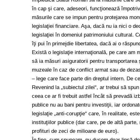
în cap şi care, adeseori, funcţionează împotriv
măsurile care se impun pentru protejarea monu
legislaţiei financiare. Aşa, dacă nu ia nici o d
legislaţiei în domeniul patrimoniului cultural.
îţi pui în primejdie libertatea, dacă ai o răspun
Există o legislaţie internaţională, pe care am ma
să ia măsuri asiguratorii pentru transportarea ş
muzeale în caz de conflict armat sau de dezas
– lege care face parte din dreptul intern. De 
Revenind la „subiectul zilei“, ar trebui să sp
ceea ce ar fi trebuit astfel încât să prevadă iz
publice nu au bani pentru investiţii, iar ordona
legislaţie „anti-corupţie“ care, în realitate, e
instituţiilor publice (dar care, pe de altă parte,
profituri de zeci de milioane de euro).
În fine, cum spuneam, nu ducem doar lipsă de b