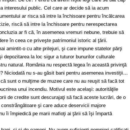
a interesului public. Cel care ar decide să ia acum
mentului ar risca să intre la închisoare pentru încălcarea
ecizie, riscă să intre la închisoare pentru nerespectarea
 Concluzia ar fi că, în asemenea vremuri nebune, trebuie să
dere în ceea ce priveşte patrimoniul istoric al ţării.
i amintit-o cu alte prilejuri, şi care impune statelor părţi
i depozitarea la loc sigur a tuturor bunurilor culturale
tru natural. România nu respectă legea în această privinţă
ce? Niciodată nu s-au găsit bani pentru asemenea investiţii…
un că sunt o mulţime de muzee care nu au reuşit să facă tot
bucnirea unui incendiu. Motivul este acelaşi: autorităţile
torii de credite sunt descurajaţi să facă aceste lucrări, de o
ste constrângătoare şi care aduce deservicii majore
 nu îi împiedică pe marii mafioţi ai ţării să îşi împartă
ani, ci şi de oameni. Nu avem suficienţi pompieri calificaţi