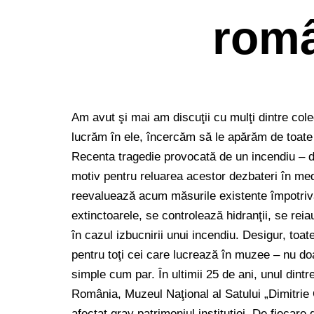
rom
Am avut şi mai am discuţii cu mulţi dintre cole
lucrăm în ele, încercăm să le apărăm de toate 
Recenta tragedie provocată de un incendiu – d
motiv pentru reluarea acestor dezbateri în med
reevaluează acum măsurile existente împotriv
extinctoarele, se controlează hidranţii, se reia
în cazul izbucnirii unui incendiu. Desigur, toa
pentru toţi cei care lucrează în muzee – nu do
simple cum par. În ultimii 25 de ani, unul dint
România, Muzeul Naţional al Satului „Dimitrie 
afectat grav patrimoniul instituţiei. De fiecare