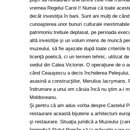
vremea Regelui Carol I! Numai că toate aceste 
decât investiţia în bani. Sunt ani mulţi de cân
cunoaşterea unor bunuri culturale inestimabile
patrimoniu trebuie deplasat, pe perioada execut
altă investiţie şi un volum imens de muncă pen
muzeului, să fie aşezate după toate criteriile t
licenţă poetică, ci un termen tehnic, utilizat 
sediul din Calea Victoriei. O operaţiune de o
când Ceauşescu a decis închiderea Peleşului, p
asasină a construcţiilor, Merulius lacrymans. 
îndrumare a unui om căruia încă nu ştim a-i m
Moldoveanu.
Şi pentru că am adus vorba despre Castelul Pe
restaurare această bijuterie a arhitecturii eur
şi restaurare. Situaţia juridică a Muzeului (care
împiedică Statul Român să ia măsurile care s