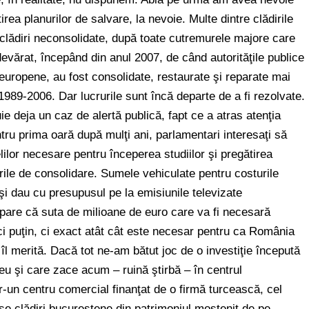
rea planurilor de salvare, la nevoie. Multe dintre clădirile
lădiri neconsolidate, după toate cutremurele majore care
vărat, începând din anul 2007, de când autorităţile publice
europene, au fost consolidate, restaurate şi reparate mai
1989-2006. Dar lucrurile sunt încă departe de a fi rezolvate.
e deja un caz de alertă publică, fapt ce a atras atenţia
ru prima oară după mulţi ani, parlamentari interesaţi să
lilor necesare pentru începerea studiilor şi pregătirea
rile de consolidare. Sumele vehiculate pentru costurile
îşi dau cu presupusul pe la emisiunile televizate
e pare că suta de milioane de euro care va fi necesară
ci puţin, ci exact atât cât este necesar pentru ca România
îl merită. Dacă tot ne-am bătut joc de o investiţie începută
u şi care zace acum – ruină ştirbă – în centrul
tr-un centru comercial finanţat de o firmă turcească, cel
se clădiri bucureştene din patrimoniul moştenit de pe