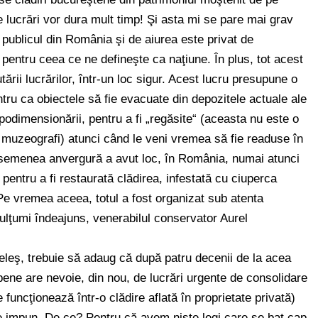
lucrări vor dura mult timp! Şi asta mi se pare mai grav
d publicul din România şi de aiurea este privat de
 pentru ceea ce ne defineşte ca naţiune. În plus, tot acest
ării lucrărilor, într-un loc sigur. Acest lucru presupune o
tru ca obiectele să fie evacuate din depozitele actuale ale
ipodimensionării, pentru a fi „regăsite“ (aceasta nu este o
de muzeografi) atunci când le veni vremea să fie readuse în
 asemenea anvergură a avut loc, în România, numai atunci
entru a fi restaurată clădirea, infestată cu ciuperca
Pe vremea aceea, totul a fost organizat sub atenta
ulţumi îndeajuns, venerabilul conservator Aurel
leş, trebuie să adaug că după patru decenii de la acea
opene are nevoie, din nou, de lucrări urgente de consolidare
 funcţionează într-o clădire aflată în proprietate privată)
e impun. De ce? Pentru că avem nişte legi care se bat cap