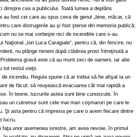
ici dinspre cea a publicului. Toată lumea a deplâns
i au fost cei care au spus ceva de genul „bine, măcar, că
entru care distrugerile au şi fost şterse din memoria publică;
um nu se mai vorbeşte nici de incendiile care s-au
ui Naţional „Ion Luca Caragiale“, pentru că, din fericire, nu
ident, nu plânge nimeni după clădirea prost întreţinută a
 Problema gravă este că au murit zeci de oameni, iar alte
tot restul vieţii.
e incendiu. Regula spune că ar trebui să fie afişat la un
 ce are de făcut: să reuşească evacuarea cât mai rapidă a
e. În teorie, lucrurile astea sunt bine cunoscute. În
 sau un cutremur sunt cele mai mari coşmaruri pe care le
. Şi asta pentru că impresia pe care o avem fiecare dintre
 lucru.
n faţa unor asemenea sinistre, am avea nevoie, în primul
e, în realitate, nu dispunem. Abia pe urmă am avea nevoie