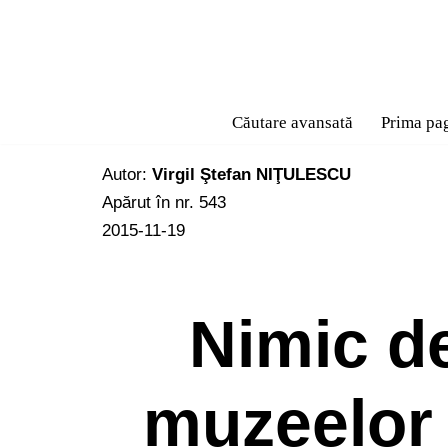
Sari
la
conținut
Căutare avansată
Prima pa
Autor:
Virgil Ştefan NIŢULESCU
Apărut în nr. 543
2015-11-19
Nimic de
muzeelor 