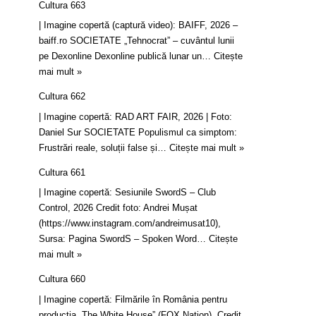
Cultura 663
| Imagine copertă (captură video): BAIFF, 2026 –
baiff.ro SOCIETATE „Tehnocrat” – cuvântul lunii
pe Dexonline Dexonline publică lunar un…
Citește
mai mult »
Cultura 662
| Imagine copertă: RAD ART FAIR, 2026 | Foto:
Daniel Sur SOCIETATE Populismul ca simptom:
Frustrări reale, soluții false și…
Citește mai mult »
Cultura 661
| Imagine copertă: Sesiunile SwordS – Club
Control, 2026 Credit foto: Andrei Mușat
(https://www.instagram.com/andreimusat10),
Sursa: Pagina SwordS – Spoken Word…
Citește
mai mult »
Cultura 660
| Imagine copertă: Filmările în România pentru
producția „The White House” (FOX Nation). Credit