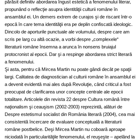
părăsit definitiv abordarea îngust estetică a fenomenului literar,
propunând o reflecţie asupra identităţii culturii române în
ansamblul ei. Un demers extrem de curajos şi de riscant într-o
epocă în care tema identităţii era pe deplin confiscată ideologic.
Dincolo de aporturile punctuale ale volumului, despre care am
scris pe larg cu altă ocazie, a vorbi despre „complexele“
literaturii române însemna a arunca în nonsens bruiajul
protocronist al epocii. Dar şi a respinge abordarea strict literară
a fenomenului.
Şi asta, pentru că Mircea Martin nu poate gândi decât pe spaţii
largi. Calitatea de diagnostician al culturii române în ansamblul ei
a devenit evidentă mai ales după Revoluţie, când criticul a fost
preocupat de clarificarea unor concepte centrale ale epocii
totalitare. Articolele din revista 22 despre Cultura română între
naţionalism şi ceauşism (2002-2003) reprezintă, alături de
Despre estetismul socialist din România literară (2004), cea mai
consistentă încercare de evaluare conceptuală a literaturii
române postbelice. Deşi Mircea Martin nu coboară aproape
niciodată în particularităţile fenomenului, el reuşeşte – apelând la