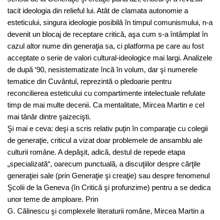
tacit ideologia din relieful lui. Atât de clamata autonomie a
esteticului, singura ideologie posibilă în timpul comunismului, n-a
devenit un blocaj de receptare critică, aşa cum s-a întâmplat în
cazul altor nume din generaţia sa, ci platforma pe care au fost
acceptate o serie de valori cultural-ideologice mai largi. Analizele
de după ‘90, nesistematizate încă în volum, dar şi numerele
tematice din Cuvântul, reprezintă o pledoarie pentru
reconcilierea esteticului cu compartimente intelectuale refulate
timp de mai multe decenii. Ca mentalitate, Mircea Martin e cel
mai tânăr dintre şaizecişti.
Şi mai e ceva: deşi a scris relativ puţin în comparaţie cu colegii
de generaţie, criticul a vizat doar problemele de ansamblu ale
culturii române. A depăşit, adică, destul de repede etapa
„specializată“, oarecum punctuală, a discuţiilor despre cărţile
generaţiei sale (prin Generaţie şi creaţie) sau despre fenomenul
Şcolii de la Geneva (în Critică şi profunzime) pentru a se dedica
unor teme de amploare. Prin
G. Călinescu şi complexele literaturii române, Mircea Martin a