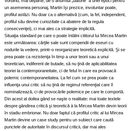
Vorbind, mai departe, de o anumită „datorie“ a unei epoci pentru
un asemenea personaj, Martin îşi prezice, involuntar poate,
profilul astăzi. Nu doar ca o alternativă (cum, la fel, independent,
profilul său devine curiozitate ca abatere de la regula
consecvenţei), ci mai ales ca strategie implicită.
Situaţia standard pe care o poate întâlni cititorul lui Mircea Martin
este următoarea: cărţile sale sunt compendii de eseuri cu
nodurile la vedere, printr-o reorganizare teoretică explicită. Şi se
prea poate ca rezistenţa în timp a unor teorii sau a unui
teoretician, indiferent de butade, să nu ţină de aplicabilitatea
teoriei la contemporaneitate, ci de felul în care ea provoacă
polemic contemporaneitatea. La fel cum se prea poate ca
influenţa unui critic să nu ţină de regimul referenţial care îl
nominalizează, ci de provocările polemice pe care le comportă.
Din acest al doilea gând se naşte o realitate: mai toate textele
despre gândirea critică şi teoretică à la Mircea Martin devin teorii
în stadiu embrionar. Nu doar faptul că profilul critic al lui Mircea
Martin devine un case study pentru un subiect care caută
punctele de autoritate în discursul criticii, dar mai ales