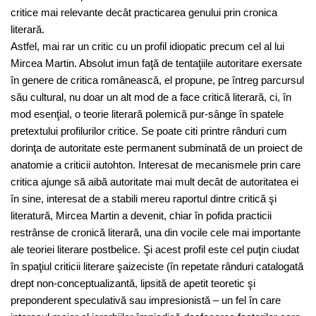
critice mai relevante decât practicarea genului prin cronica
literară.
Astfel, mai rar un critic cu un profil idiopatic precum cel al lui
Mircea Martin. Absolut imun faţă de tentaţiile autoritare exersate
în genere de critica românească, el propune, pe întreg parcursul
său cultural, nu doar un alt mod de a face critică literară, ci, în
mod esenţial, o teorie literară polemică pur-sânge în spatele
pretextului profilurilor critice. Se poate citi printre rânduri cum
dorinţa de autoritate este permanent subminată de un proiect de
anatomie a criticii autohton. Interesat de mecanismele prin care
critica ajunge să aibă autoritate mai mult decât de autoritatea ei
în sine, interesat de a stabili mereu raportul dintre critică şi
literatură, Mircea Martin a devenit, chiar în pofida practicii
restrânse de cronică literară, una din vocile cele mai importante
ale teoriei literare postbelice. Şi acest profil este cel puţin ciudat
în spaţiul criticii literare şaizeciste (în repetate rânduri catalogată
drept non-conceptualizantă, lipsită de apetit teoretic şi
preponderent speculativă sau impresionistă – un fel în care