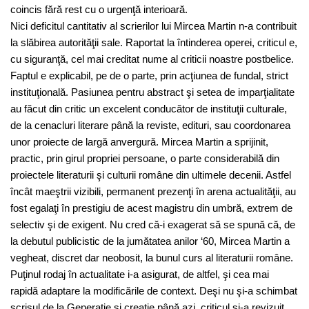
coincis fără rest cu o urgenţă interioară.
Nici deficitul cantitativ al scrierilor lui Mircea Martin n-a contribuit
la slăbirea autorităţii sale. Raportat la întinderea operei, criticul e,
cu siguranţă, cel mai creditat nume al criticii noastre postbelice.
Faptul e explicabil, pe de o parte, prin acţiunea de fundal, strict
instituţională. Pasiunea pentru abstract şi setea de imparţialitate
au făcut din critic un excelent conducător de instituţii culturale,
de la cenacluri literare până la reviste, edituri, sau coordonarea
unor proiecte de largă anvergură. Mircea Martin a sprijinit,
practic, prin girul propriei persoane, o parte considerabilă din
proiectele literaturii şi culturii române din ultimele decenii. Astfel
încât maeştrii vizibili, permanent prezenţi în arena actualităţii, au
fost egalaţi în prestigiu de acest magistru din umbră, extrem de
selectiv şi de exigent. Nu cred că-i exagerat să se spună că, de
la debutul publicistic de la jumătatea anilor ‘60, Mircea Martin a
vegheat, discret dar neobosit, la bunul curs al literaturii române.
Puţinul rodaj în actualitate i-a asigurat, de altfel, şi cea mai
rapidă adaptare la modificările de context. Deşi nu şi-a schimbat
scrisul de la Generaţie şi creaţie până azi, criticul şi-a revizuit