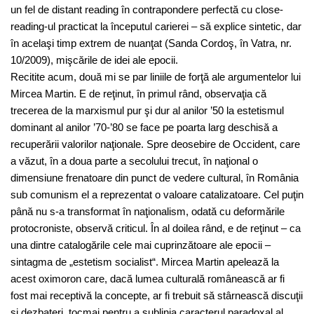
un fel de distant reading în contrapondere perfectă cu close-
reading-ul practicat la începutul carierei – să explice sintetic, dar
în acelaşi timp extrem de nuanţat (Sanda Cordoş, în Vatra, nr.
10/2009), mişcările de idei ale epocii.
Recitite acum, două mi se par liniile de forţă ale argumentelor lui
Mircea Martin. E de reţinut, în primul rând, observaţia că
trecerea de la marxismul pur şi dur al anilor ’50 la estetismul
dominant al anilor ’70-’80 se face pe poarta larg deschisă a
recuperării valorilor naţionale. Spre deosebire de Occident, care
a văzut, în a doua parte a secolului trecut, în naţional o
dimensiune frenatoare din punct de vedere cultural, în România
sub comunism el a reprezentat o valoare catalizatoare. Cel puţin
până nu s-a transformat în naţionalism, odată cu deformările
protocroniste, observă criticul. În al doilea rând, e de reţinut – ca
una dintre catalogările cele mai cuprinzătoare ale epocii –
sintagma de „estetism socialist“. Mircea Martin apelează la
acest oximoron care, dacă lumea culturală românească ar fi
fost mai receptivă la concepte, ar fi trebuit să stârnească discuţii
şi dezbateri, tocmai pentru a sublinia caracterul paradoxal al