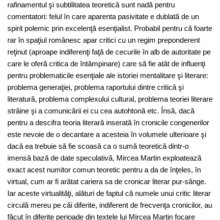
rafinamentul şi subtilitatea teoretică sunt nadă pentru
comentatori: felul în care aparenta pasivitate e dublată de un
spirit polemic prin excelenţă esenţialist. Probabil pentru că foarte
rar în spaţiul românesc apar critici cu un regim preponderent
reţinut (aproape indiferenţi faţă de cecurile în alb de autoritate pe
care le oferă critica de întâmpinare) care să fie atât de influenţi
pentru problematicile esenţiale ale istoriei mentalitare şi literare:
problema generaţiei, problema raportului dintre critică şi
literatură, problema complexului cultural, problema teoriei literare
străine şi a comunicării ei cu cea autohtonă etc. Însă, dacă
pentru a descifra teoria literară inserată în cronicile congenerilor
este nevoie de o decantare a acesteia în volumele ulterioare şi
dacă ea trebuie să fie scoasă ca o sumă teoretică dintr-o
imensă bază de date speculativă, Mircea Martin exploatează
exact acest numitor comun teoretic pentru a da de înţeles, în
virtual, cum ar fi arătat cariera sa de cronicar literar pur-sânge.
Iar aceste virtualităţi, alături de faptul că numele unui critic literar
circulă mereu pe căi diferite, indiferent de frecvenţa cronicilor, au
făcut în diferite perioade din textele lui Mircea Martin focare