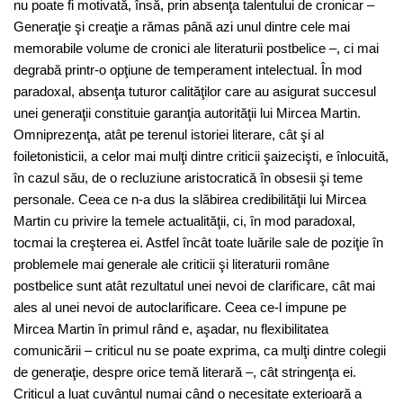
nu poate fi motivată, însă, prin absenţa talentului de cronicar –
Generaţie şi creaţie a rămas până azi unul dintre cele mai
memorabile volume de cronici ale literaturii postbelice –, ci mai
degrabă printr-o opţiune de temperament intelectual. În mod
paradoxal, absenţa tuturor calităţilor care au asigurat succesul
unei generaţii constituie garanţia autorităţii lui Mircea Martin.
Omniprezenţa, atât pe terenul istoriei literare, cât şi al
foiletonisticii, a celor mai mulţi dintre criticii şaizecişti, e înlocuită,
în cazul său, de o recluziune aristocratică în obsesii şi teme
personale. Ceea ce n-a dus la slăbirea credibilităţii lui Mircea
Martin cu privire la temele actualităţii, ci, în mod paradoxal,
tocmai la creşterea ei. Astfel încât toate luările sale de poziţie în
problemele mai generale ale criticii şi literaturii române
postbelice sunt atât rezultatul unei nevoi de clarificare, cât mai
ales al unei nevoi de autoclarificare. Ceea ce-l impune pe
Mircea Martin în primul rând e, aşadar, nu flexibilitatea
comunicării – criticul nu se poate exprima, ca mulţi dintre colegii
de generaţie, despre orice temă literară –, cât stringenţa ei.
Criticul a luat cuvântul numai când o necesitate exterioară a