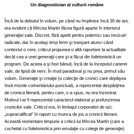
Un diagnostician al culturii române
Încă de la debutul în volum, pe când nu împlinise încă 30 de ani,
era evident că Mircea Martin făcea figură aparte în interiorul
generaţiei sale. Discret, fără apetit pentru polemici sau revizuiri
radicale, dar în acelaşi timp ferm şi tranşant atunci când
contextul o cere, criticul propunea o altă raportare la actualitate
decât cea a unei generaţii care şi-a făcut din foiletonistică un
program. De aceea a şi fost bănuit, încă de la începutul carierei
sale, de lipsă de nerv. În mod paradoxal şi nu prea, primul său
volum, Generaţie şi creaţie (o colecţie de cronici care depăşea
însă mizele comentariului punctual), a reprezentat despărţirea
de cronica literară, pentru care, s-a spus, nu era înzestrat.
Motivul l-ar fi reprezentat caracterul elaborat şi profunzimea
cronicilor sale. Criticul era, în limbajul corporatist de azi,
„supracalificat“ în raport cu munca de jos a cronicii literare.
Această reorientare timpurie a criticii lui Mircea Martin (care a
cochetat cu foiletonistica prin emulaţie cu colegii de generaţie)