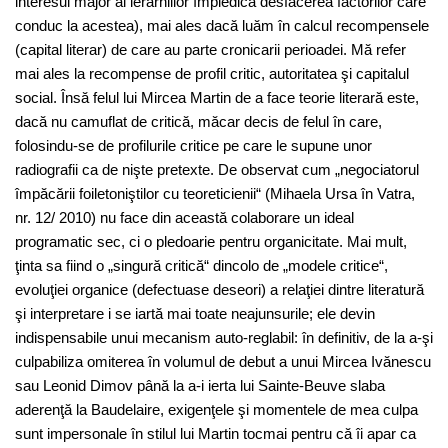
interesul major al ierarhiilor împiedică desfacerea factorilor care
conduc la acestea), mai ales dacă luăm în calcul recompensele
(capital literar) de care au parte cronicarii perioadei. Mă refer
mai ales la recompense de profil critic, autoritatea şi capitalul
social. Însă felul lui Mircea Martin de a face teorie literară este,
dacă nu camuflat de critică, măcar decis de felul în care,
folosindu-se de profilurile critice pe care le supune unor
radiografii ca de nişte pretexte. De observat cum „negociatorul
împăcării foiletoniştilor cu teoreticienii“ (Mihaela Ursa în Vatra,
nr. 12/ 2010) nu face din această colaborare un ideal
programatic sec, ci o pledoarie pentru organicitate. Mai mult,
ţinta sa fiind o „singură critică“ dincolo de „modele critice“,
evoluţiei organice (defectuase deseori) a relaţiei dintre literatură
şi interpretare i se iartă mai toate neajunsurile; ele devin
indispensabile unui mecanism auto-reglabil: în definitiv, de la a-şi
culpabiliza omiterea în volumul de debut a unui Mircea Ivănescu
sau Leonid Dimov până la a-i ierta lui Sainte-Beuve slaba
aderenţă la Baudelaire, exigenţele şi momentele de mea culpa
sunt impersonale în stilul lui Martin tocmai pentru că îi apar ca