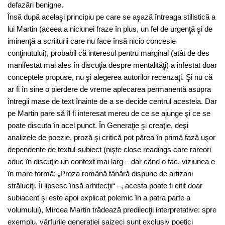
defazări benigne.
Însă după acelaşi principiu pe care se aşază întreaga stilistică a
lui Martin (aceea a niciunei fraze în plus, un fel de urgenţă şi de
iminenţă a scriiturii care nu face însă nicio concesie
conţinutului), probabil că interesul pentru marginal (atât de des
manifestat mai ales în discuţia despre mentalităţi) a infestat doar
conceptele propuse, nu şi alegerea autorilor recenzaţi. Şi nu că
ar fi în sine o pierdere de vreme aplecarea permanentă asupra
întregii mase de text înainte de a se decide centrul acesteia. Dar
pe Martin pare să îl fi interesat mereu de ce se ajunge şi ce se
poate discuta în acel punct. În Generaţie şi creaţie, deşi
analizele de poezie, proză şi critică pot părea în primă fază uşor
dependente de textul-subiect (nişte close readings care rareori
aduc în discuţie un context mai larg – dar când o fac, viziunea e
în mare formă: „Proza română tânără dispune de artizani
străluciţi. Îi lipsesc însă arhitecţii“ –, acesta poate fi citit doar
subiacent şi este apoi explicat polemic în a patra parte a
volumului), Mircea Martin trădează predilecţii interpretative: spre
exemplu, vârfurile generaţiei şaizeci sunt exclusiv poetici