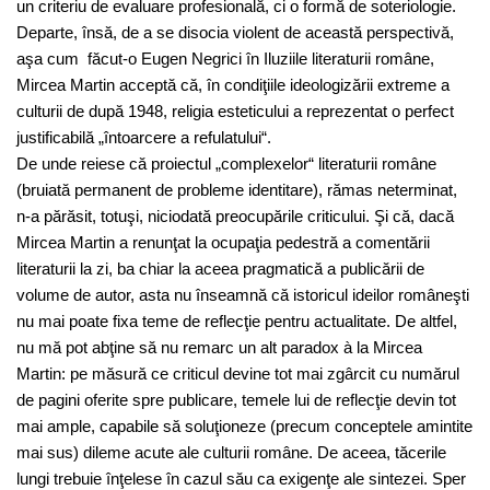
un criteriu de evaluare profesională, ci o formă de soteriologie.
Departe, însă, de a se disocia violent de această perspectivă,
aşa cum făcut-o Eugen Negrici în Iluziile literaturii române,
Mircea Martin acceptă că, în condiţiile ideologizării extreme a
culturii de după 1948, religia esteticului a reprezentat o perfect
justificabilă „întoarcere a refulatului“.
De unde reiese că proiectul „complexelor“ literaturii române
(bruiată permanent de probleme identitare), rămas neterminat,
n-a părăsit, totuşi, niciodată preocupările criticului. Şi că, dacă
Mircea Martin a renunţat la ocupaţia pedestră a comentării
literaturii la zi, ba chiar la aceea pragmatică a publicării de
volume de autor, asta nu înseamnă că istoricul ideilor româneşti
nu mai poate fixa teme de reflecţie pentru actualitate. De altfel,
nu mă pot abţine să nu remarc un alt paradox à la Mircea
Martin: pe măsură ce criticul devine tot mai zgârcit cu numărul
de pagini oferite spre publicare, temele lui de reflecţie devin tot
mai ample, capabile să soluţioneze (precum conceptele amintite
mai sus) dileme acute ale culturii române. De aceea, tăcerile
lungi trebuie înţelese în cazul său ca exigenţe ale sintezei. Sper