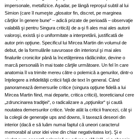
impersonale, metafizice. Aşadar, pe lângă reproşul subtil al lui
Simion (care îl numeşte „glosator fin, discret, pe marginea
cărţilor în genere bune“ – adică prizate de perioadă – observaţie
valabilă şi pentru Singura critică) de a-şi fi ales mai ales autorii
valoroşi, există şi o uniformitate a interpretării, justificată de
autor prin opţiune. Specificul lui Mircea Martin din volumul de
debut, de la formulările savuroase din interiorul şi mai ales
finalurile cronicilor până la încetăţenirea rădăcinilor, devine o
marcă personală în mai toate cărţile următoare. Un fel în care
anatomia îl va trimite mereu către o polemică a genurilor, dintr-o
înţelegere a infidelităţii criticii faţă de text în general. Când
panoramează demersurile critice (singura opţiune fidelă a lui
Mircea Martin fiind, mai departe, critica criticii), teoreticianul cere
„zdruncinarea tradiţiei“, o radicalizare a „opţiunilor“ şi caută
noutatea demersurilor critice. Vede atât la criticii francezi, cât şi
la colegii de generaţie ups and downs, îi taxează deseori din
interior (dacă e să luăm numai faptul că uneori caracterul
memorabil al unor idei vine din chiar negativitatea lor). Şi e