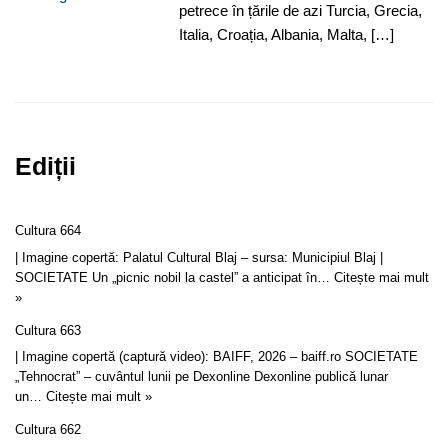
petrece în țările de azi Turcia, Grecia,
Italia, Croația, Albania, Malta, […]
Ediții
Cultura 664
| Imagine copertă: Palatul Cultural Blaj – sursa: Municipiul Blaj |
SOCIETATE Un „picnic nobil la castel” a anticipat în…
Citește mai mult
»
Cultura 663
| Imagine copertă (captură video): BAIFF, 2026 – baiff.ro SOCIETATE
„Tehnocrat” – cuvântul lunii pe Dexonline Dexonline publică lunar
un…
Citește mai mult »
Cultura 662