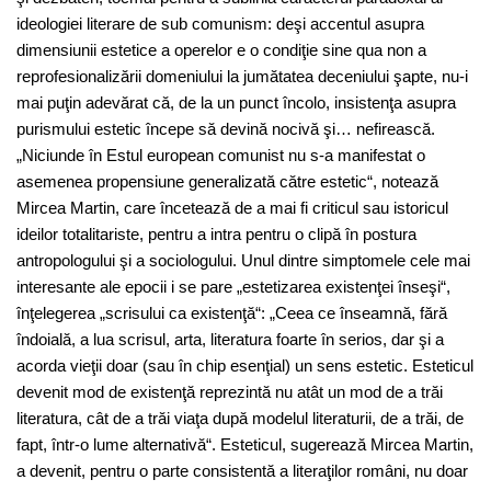
ideologiei literare de sub comunism: deşi accentul asupra
dimensiunii estetice a operelor e o condiţie sine qua non a
reprofesionalizării domeniului la jumătatea deceniului şapte, nu-i
mai puţin adevărat că, de la un punct încolo, insistenţa asupra
purismului estetic începe să devină nocivă şi… nefirească.
„Niciunde în Estul european comunist nu s-a manifestat o
asemenea propensiune generalizată către estetic“, notează
Mircea Martin, care încetează de a mai fi criticul sau istoricul
ideilor totalitariste, pentru a intra pentru o clipă în postura
antropologului şi a sociologului. Unul dintre simptomele cele mai
interesante ale epocii i se pare „estetizarea existenţei înseşi“,
înţelegerea „scrisului ca existenţă“: „Ceea ce înseamnă, fără
îndoială, a lua scrisul, arta, literatura foarte în serios, dar şi a
acorda vieţii doar (sau în chip esenţial) un sens estetic. Esteticul
devenit mod de existenţă reprezintă nu atât un mod de a trăi
literatura, cât de a trăi viaţa după modelul literaturii, de a trăi, de
fapt, într-o lume alternativă“. Esteticul, sugerează Mircea Martin,
a devenit, pentru o parte consistentă a literaţilor români, nu doar