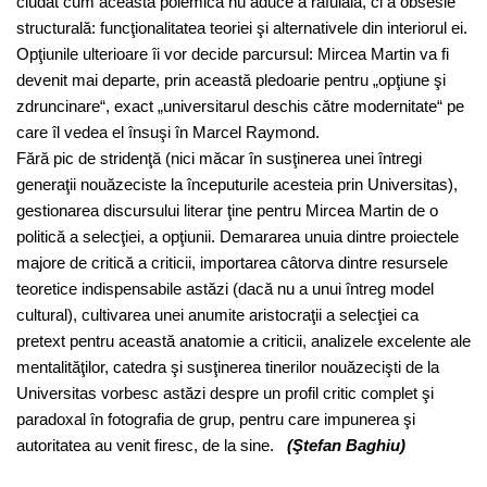
ciudat cum această polemică nu aduce a răfuială, ci a obsesie
structurală: funcţionalitatea teoriei şi alternativele din interiorul ei.
Opţiunile ulterioare îi vor decide parcursul: Mircea Martin va fi
devenit mai departe, prin această pledoarie pentru „opţiune şi
zdruncinare“, exact „universitarul deschis către modernitate“ pe
care îl vedea el însuşi în Marcel Raymond.
Fără pic de stridenţă (nici măcar în susţinerea unei întregi
generaţii nouăzeciste la începuturile acesteia prin Universitas),
gestionarea discursului literar ţine pentru Mircea Martin de o
politică a selecţiei, a opţiunii. Demararea unuia dintre proiectele
majore de critică a criticii, importarea câtorva dintre resursele
teoretice indispensabile astăzi (dacă nu a unui întreg model
cultural), cultivarea unei anumite aristocraţii a selecţiei ca
pretext pentru această anatomie a criticii, analizele excelente ale
mentalităţilor, catedra şi susţinerea tinerilor nouăzecişti de la
Universitas vorbesc astăzi despre un profil critic complet şi
paradoxal în fotografia de grup, pentru care impunerea şi
autoritatea au venit firesc, de la sine.
(Ştefan Baghiu)