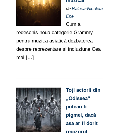
muzical
de
Raluca-Nicoleta
Ene
Cum a
redeschis noua categorie Grammy
pentru muzica asiatică dezbaterea
despre reprezentare și incluziune Cea
mai […]
Toți actorii din
„Odiseea”
puteau fi
pigmei, dacă
așa ar fi dorit
regizorul