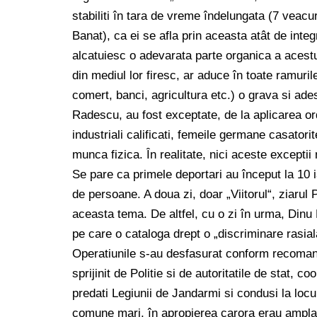
stabiliti în tara de vreme îndelungata (7 veacur
Banat), ca ei se afla prin aceasta atât de inte
alcatuiesc o adevarata parte organica a acestui
din mediul lor firesc, ar aduce în toate ramurile
comert, banci, agricultura etc.) o grava si adese
Radescu, au fost exceptate, de la aplicarea or
industriali calificati, femeile germane casatorit
munca fizica. În realitate, nici aceste exceptii 
Se pare ca primele deportari au început la 10 i
de persoane. A doua zi, doar „Viitorul“, ziarul 
aceasta tema. De altfel, cu o zi în urma, Dinu
pe care o cataloga drept o „discriminare rasial
Operatiunile s-au desfasurat conform recomandar
sprijinit de Politie si de autoritatile de stat, 
predati Legiunii de Jandarmi si condusi la locur
comune mari, în apropierea carora erau amplasat