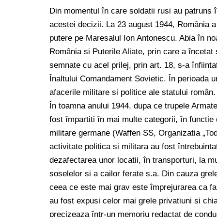
Din momentul în care soldatii rusi au patruns în
acestei decizii. La 23 august 1944, România a 
putere pe Maresalul Ion Antonescu. Abia în no
România si Puterile Aliate, prin care a încetat
semnate cu acel prilej, prin art. 18, s-a înfiin
Înaltului Comandament Sovietic. În perioada urm
afacerile militare si politice ale statului român.
În toamna anului 1944, dupa ce trupele Armatei
fost împartiti în mai multe categorii, în functie
militare germane (Waffen SS, Organizatia „Todt“) 
activitate politica si militara au fost întrebuin
dezafectarea unor locatii, în transporturi, la m
soselelor si a cailor ferate s.a. Din cauza grele
ceea ce este mai grav este împrejurarea ca fam
au fost expusi celor mai grele privatiuni si chia
precizeaza într-un memoriu redactat de condu