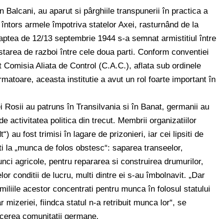
 Balcani, au aparut si pârghiile transpunerii în practica a
întors armele împotriva statelor Axei, rasturnând de la
aptea de 12/13 septembrie 1944 s-a semnat armistitiul între
 starea de razboi între cele doua parti. Conform conventiei
tat Comisia Aliata de Control (C.A.C.), aflata sub ordinele
atoare, aceasta institutie a avut un rol foarte important în
 Rosii au patruns în Transilvania si în Banat, germanii au
 de activitatea politica din trecut. Membrii organizatiilor
au fost trimisi în lagare de prizonieri, iar cei lipsiti de
tati la „munca de folos obstesc“: saparea transeelor,
unci agricole, pentru repararea si construirea drumurilor,
lor conditii de lucru, multi dintre ei s-au îmbolnavit. „Dar
iliile acestor concentrati pentru munca în folosul statului
r mizeriei, fiindca statul n-a retribuit munca lor“, se
cerea comunitatii germane.