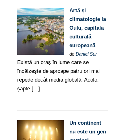
Artă și
climatologie la
Oulu, capitala
culturală
europeană
de
Daniel Sur
Există un oraș în lume care se
încălzește de aproape patru ori mai
repede decât media globală. Acolo,
șapte […]
Un continent
nu este un gen