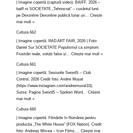
| Imagine copertă (captură video): BAIFF, 2026 –
baiff.ro SOCIETATE „Tehnocrat” – cuvântul lunii
pe Dexonline Dexonline publică lunar un…
Citește
mai mult »
Cultura 662
| Imagine copertă: RAD ART FAIR, 2026 | Foto:
Daniel Sur SOCIETATE Populismul ca simptom:
Frustrări reale, soluții false și…
Citește mai mult »
Cultura 661
| Imagine copertă: Sesiunile SwordS – Club
Control, 2026 Credit foto: Andrei Mușat
(https://www.instagram.com/andreimusat10),
Sursa: Pagina SwordS – Spoken Word…
Citește
mai mult »
Cultura 660
| Imagine copertă: Filmările în România pentru
producția „The White House” (FOX Nation). Credit
foto: Andreas Mircea – Icon Films,…
Citește mai