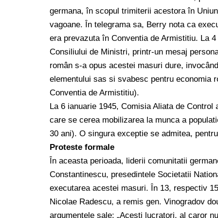
germana, în scopul trimiterii acestora în Uniu
vagoane. În telegrama sa, Berry nota ca execut
era prevazuta în Conventia de Armistitiu. La 4
Consiliului de Ministri, printr-un mesaj persona
român s-a opus acestei masuri dure, invocând
elementului sas si svabesc pentru economia r
Conventia de Armistitiu).
La 6 ianuarie 1945, Comisia Aliata de Control a
care se cerea mobilizarea la munca a populatiei
30 ani). O singura exceptie se admitea, pentru
Proteste formale
În aceasta perioada, liderii comunitatii germa
Constantinescu, presedintele Societatii Natio
executarea acestei masuri. În 13, respectiv 15
Nicolae Radescu, a remis gen. Vinogradov doua
argumentele sale: „Acesti lucratori, al caror n