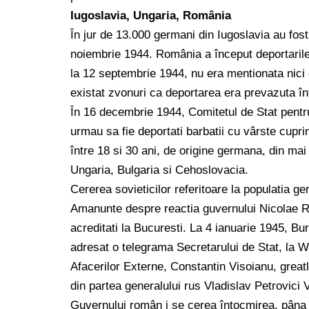
Iugoslavia, Ungaria, România
În jur de 13.000 germani din Iugoslavia au fost
noiembrie 1944. România a început deportarile 
la 12 septembrie 1944, nu era mentionata nici 
existat zvonuri ca deportarea era prevazuta în
În 16 decembrie 1944, Comitetul de Stat pentru
urmau sa fie deportati barbatii cu vârste cupri
între 18 si 30 ani, de origine germana, din mai
Ungaria, Bulgaria si Cehoslovacia.
Cererea sovieticilor referitoare la populatia 
Amanunte despre reactia guvernului Nicolae R
acreditati la Bucuresti. La 4 ianuarie 1945, Bu
adresat o telegrama Secretarului de Stat, la W
Afacerilor Externe, Constantin Visoianu, greatl
din partea generalului rus Vladislav Petrovici
Guvernului român i se cerea întocmirea, pâna la