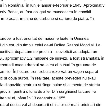
 în România, în lunile ianuarie-februarie 1945. Aproximativ
ctiv Banat, au fost obligati sa munceasca în conditii
si îmbracati, în mine de carbune si cariere de piatra, în
 Europei a fost anuntat de masurile luate în Uniunea
din est, din timpul celui de-al Doilea Razboi Mondial. La
unitiva, dupa cum se preciza – sovieticii au adoptat un
, aproximativ 1,2 milioane de indivizi, a fost stramutata în
portatii aveau dreptul sa ia cu ei bunuri în greutate de
milie. În fiecare tren trebuia rezervat un vagon separat
c si doua surori. În realitate, aceste prevederi nu s-au
a dispozitie pentru a strânge haine si alimente de stricta
provizii pentru o luna de zile. Din surghiunul la care i-a
ulte valuri, pâna în 13 decembrie 1955.
t al doilea val al deportarii etnicilor germani originari din