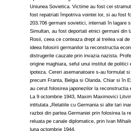
Uniunea Sovietica. Victime au fost cei stramutat
fost repatriati împotriva vointei lor, si au fost 
203.706 germani sovietici, internati în lagare
Simultan, au fost deportati etnici germani din t
Rosii, ceea ce conteaza drept al treilea val de
ideea folosirii germanilor la reconstructia e
distrugerile cauzate prin invazia nazista. Pr
origine maghiara, seful unui institut de politic
ipoteza. Cereri asemanatoare s-au formulat si î
precum Franta, Belgia si Olanda. Chiar si în E
au cerut folosirea japonezilor la reconstructi
La 9 octombrie 1943, Maxim Maximovici Litvino
intitulata „Relatiile cu Germania si alte tari in
razboi din partea Germaniei prin folosirea la r
reluata pe canale diplomatice, prin Ivan Mihai
luna octombrie 1944.