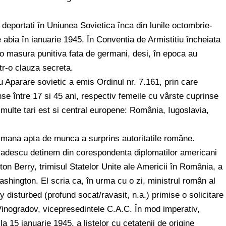
 deportati în Uniunea Sovietica înca din lunile octombrie-
abia în ianuarie 1945. În Conventia de Armistitiu încheiata
o masura punitiva fata de germani, desi, în epoca au
tr-o clauza secreta.
 Aparare sovietic a emis Ordinul nr. 7.161, prin care
nse între 17 si 45 ani, respectiv femeile cu vârste cuprinse
 multe tari est si central europene: România, Iugoslavia,
germana apta de munca a surprins autoritatile române.
adescu detinem din corespondenta diplomatilor americani
rton Berry, trimisul Statelor Unite ale Americii în România, a
ashington. El scria ca, în urma cu o zi, ministrul român al
y disturbed (profund socat/ravasit, n.a.) primise o solicitare
 Vinogradov, vicepresedintele C.A.C. În mod imperativ,
 15 ianuarie 1945, a listelor cu cetatenii de origine