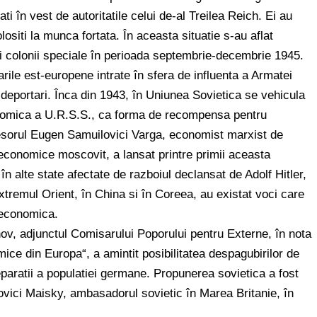
i în vest de autoritatile celui de-al Treilea Reich. Ei au
folositi la munca fortata. În aceasta situatie s-au aflat
 si colonii speciale în perioada septembrie-decembrie 1945.
arile est-europene intrate în sfera de influenta a Armatei
 deportari. Înca din 1943, în Uniunea Sovietica se vehicula
conomica a U.R.S.S., ca forma de recompensa pentru
ofesorul Eugen Samuilovici Varga, economist marxist de
i economice moscovit, a lansat printre primii aceasta
n alte state afectate de razboiul declansat de Adolf Hitler,
xtremul Orient, în China si în Coreea, au existat voci care
a economica.
v, adjunctul Comisarului Poporului pentru Externe, în nota
amice din Europa“, a amintit posibilitatea despagubirilor de
eparatii a populatiei germane. Propunerea sovietica a fost
lovici Maisky, ambasadorul sovietic în Marea Britanie, în