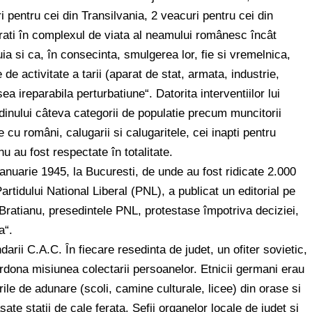
i pentru cei din Transilvania, 2 veacuri pentru cei din
grati în complexul de viata al neamului românesc încât
a si ca, în consecinta, smulgerea lor, fie si vremelnica,
 de activitate a tarii (aparat de stat, armata, industrie,
a ireparabila perturbatiune“. Datorita interventiilor lui
dinului câteva categorii de populatie precum muncitorii
e cu români, calugarii si calugaritele, cei inapti pentru
nu au fost respectate în totalitate.
anuarie 1945, la Bucuresti, de unde au fost ridicate 2.000
Partidului National Liberal (PNL), a publicat un editorial pe
 Bratianu, presedintele PNL, protestase împotriva deciziei,
a“.
ii C.A.C. În fiecare resedinta de judet, un ofiter sovietic,
coordona misiunea colectarii persoanelor. Etnicii germani erau
ile de adunare (scoli, camine culturale, licee) din orase si
e statii de cale ferata. Sefii organelor locale de judet si