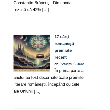
Constantin Brâncuși. Din sondaj
rezultă că 42% […]
17 cărți
românești
premiate
recent
de
Revista Cultura
În prima parte a
anului au fost decernate toate premiile
literare românești, începând cu cele
ale Uniunii […]