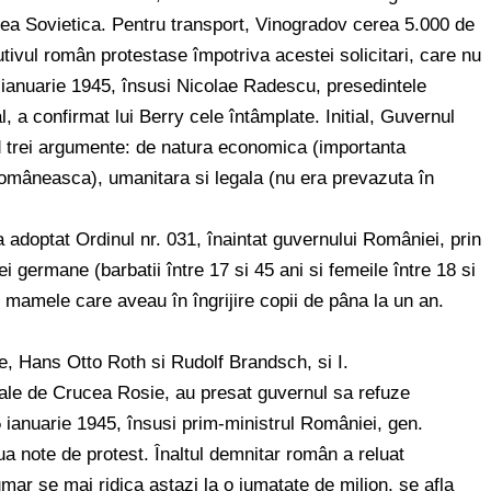
nea Sovietica. Pentru transport, Vinogradov cerea 5.000 de
ivul român protestase împotriva acestei solicitari, care nu
 ianuarie 1945, însusi Nicolae Radescu, presedintele
l, a confirmat lui Berry cele întâmplate. Initial, Guvernul
 trei argumente: de natura economica (importanta
omâneasca), umanitara si legala (nu era prevazuta în
 adoptat Ordinul nr. 031, înaintat guvernului României, prin
 germane (barbatii între 17 si 45 ani si femeile între 18 si
 mamele care aveau în îngrijire copii de pâna la un an.
ne, Hans Otto Roth si Rudolf Brandsch, si I.
nale de Crucea Rosie, au presat guvernul sa refuze
 ianuarie 1945, însusi prim-ministrul României, gen.
 note de protest. Înaltul demnitar român a reluat
umar se mai ridica astazi la o jumatate de milion, se afla