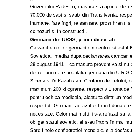
Guvernului Radescu, masura s-a aplicat deci si
70.000 de sasi si svabi din Transilvania, respe
inumane, fara îngrijire sanitara, prost hraniti 
colhozuri si în constructii.
Germanii din URSS, primii deportati
Calvarul etnicilor germani din centrul si estul
Sovietica, imediat dupa declansarea campaniei 
28 august 1941 – ca masura preventiva si nu p
decret prin care populatia germana din U.R.S.S.
Siberia si în Kazahstan. Conform decretului, de
maximum 200 kilograme, respectiv 1 tona de fa
pentru echipa medicala, alcatuita dintr-un medi
respectat. Germanii au avut cel mult doua ore l
necesitate. Celor mai multi li s-a refuzat sa ia 
obligat statul sovietic, ei s-au întors în mai m
Spre finele conflagratiei mondiale, s-a desfasura