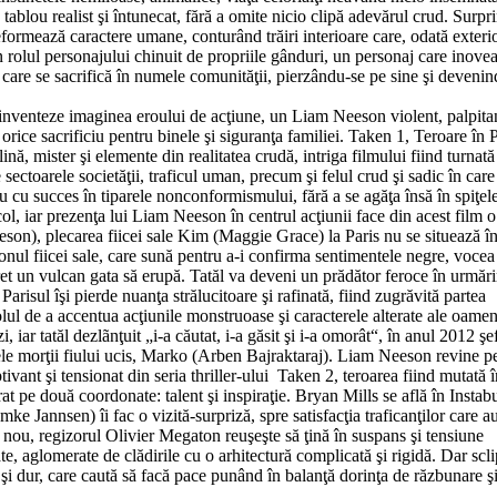
ablou realist şi întunecat, fără a omite nicio clipă adevărul crud. Surpr
 deformează caractere umane, conturând trăiri interioare care, odată exterio
n rolul personajului chinuit de propriile gânduri, un personaj care inovea
 care se sacrifică în numele comunităţii, pierzându-se pe sine şi devenin
reinventeze imaginea eroului de acţiune, un Liam Neeson violent, palpitan
orice sacrificiu pentru binele şi siguranţa familiei. Taken 1, Teroare în P
nă, mister şi elemente din realitatea crudă, intriga filmului fiind turnată
ectoarele societăţii, traficul uman, precum şi felul crud şi sadic în care 
u cu succes în tiparele nonconformismului, fără a se agăţa însă în spiţel
tacol, iar prezenţa lui Liam Neeson în centrul acţiunii face din acest film o
on), plecarea fiicei sale Kim (Maggie Grace) la Paris nu se situează în
onul fiicei sale, care sună pentru a-i confirma sentimentele negre, vocea
ecret un vulcan gata să erupă. Tatăl va deveni un prădător feroce în urmări
Parisul îşi pierde nuanţa strălucitoare şi rafinată, fiind zugrăvită partea
olul de a accentua acţiunile monstruoase şi caracterele alterate ale oamen
, iar tatăl dezlãnţuit „i-a căutat, i-a găsit şi i-a omorât“, în anul 2012 şe
le morţii fiului ucis, Marko (Arben Bajraktaraj). Liam Neeson revine p
ivant şi tensionat din seria thriller-ului Taken 2, teroarea fiind mutată î
 pe două coordonate: talent şi inspiraţie. Bryan Mills se află în Instabul
ke Jannsen) îi fac o vizită-surpriză, spre satisfacţia traficanţilor care a
n nou, regizorul Olivier Megaton reuşeşte să ţină în suspans şi tensiune
te, aglomerate de clădirile cu o arhitectură complicată şi rigidă. Dar scli
şi dur, care caută să facă pace punând în balanţă dorinţa de răzbunare ş