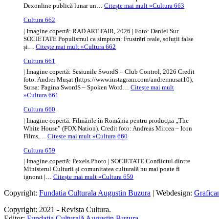
Dexonline publică lunar un…
Citește mai mult »
Cultura 663
Cultura 662
| Imagine copertă: RAD ART FAIR, 2026 | Foto: Daniel Sur
SOCIETATE Populismul ca simptom: Frustrări reale, soluții false
și…
Citește mai mult »
Cultura 662
Cultura 661
| Imagine copertă: Sesiunile SwordS – Club Control, 2026 Credit
foto: Andrei Mușat (https://www.instagram.com/andreimusat10),
Sursa: Pagina SwordS – Spoken Word…
Citește mai mult
»
Cultura 661
Cultura 660
| Imagine copertă: Filmările în România pentru producția „The
White House” (FOX Nation). Credit foto: Andreas Mircea – Icon
Films,…
Citește mai mult »
Cultura 660
Cultura 659
| Imagine copertă: Pexels Photo | SOCIETATE Conflictul dintre
Ministerul Culturii și comunitatea culturală nu mai poate fi
ignorat |…
Citește mai mult »
Cultura 659
Copyright:
Fundatia Culturala Augustin Buzura
| Webdesign:
Grafica
Copyright: 2021 - Revista Cultura.
Editor:
Fundația Culturală Augustin Buzura
.