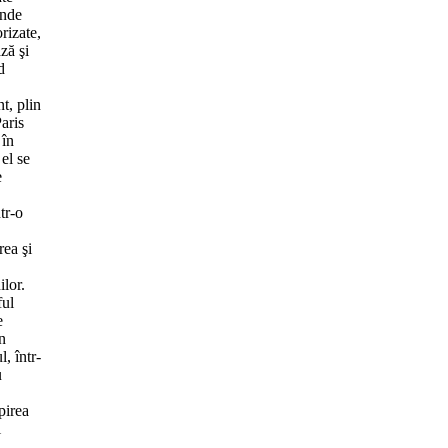
inde
rizate,
ză şi
d
t, plin
aris
 în
el se
e
tr-o
rea şi
ilor.
ful
e
n
, într-
u
pirea
i