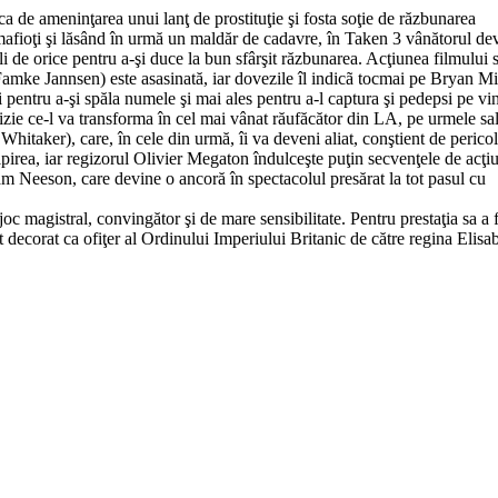
ica de ameninţarea unui lanţ de prostituţie şi fosta soţie de răzbunarea
mafioţi şi lăsând în urmă un maldăr de cadavre, în Taken 3 vânătorul de
i de orice pentru a-şi duce la bun sfârşit răzbunarea. Acţiunea filmului 
Famke Jannsen) este asasinată, iar dovezile îl indicã tocmai pe Bryan Mi
i pentru a-şi spăla numele şi mai ales pentru a-l captura şi pedepsi pe vi
cizie ce-l va transforma în cel mai vânat răufăcător din LA, pe urmele sal
itaker), care, în cele din urmă, îi va deveni aliat, conştient de pericol
ipirea, iar regizorul Olivier Megaton îndulceşte puţin secvenţele de acţi
m Neeson, care devine o ancoră în spectacolul presărat la tot pasul cu
c magistral, convingător şi de mare sensibilitate. Pentru prestaţia sa a 
 decorat ca ofiţer al Ordinului Imperiului Britanic de către regina Elisa