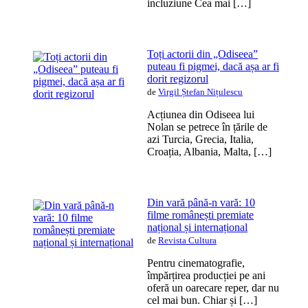
incluziune Cea mai […]
Toți actorii din „Odiseea”
puteau fi pigmei, dacă așa ar fi
dorit regizorul
de
Virgil Ștefan Nițulescu
Acțiunea din Odiseea lui
Nolan se petrece în țările de
azi Turcia, Grecia, Italia,
Croația, Albania, Malta, […]
Din vară până-n vară: 10
filme românești premiate
național și internațional
de
Revista Cultura
Pentru cinematografie,
împărțirea producției pe ani
oferă un oarecare reper, dar nu
cel mai bun. Chiar și […]