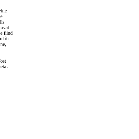
vine
se
lls
novat
e fiind
ul în
une,
fost
beta a