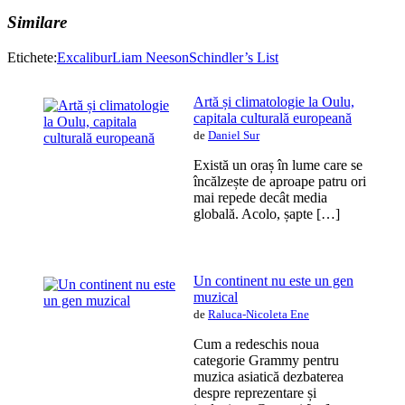
Similare
Etichete:
Excalibur
Liam Neeson
Schindler’s List
Artă și climatologie la Oulu,
capitala culturală europeană
de
Daniel Sur
Există un oraș în lume care se
încălzește de aproape patru ori
mai repede decât media
globală. Acolo, șapte […]
Un continent nu este un gen
muzical
de
Raluca-Nicoleta Ene
Cum a redeschis noua
categorie Grammy pentru
muzica asiatică dezbaterea
despre reprezentare și