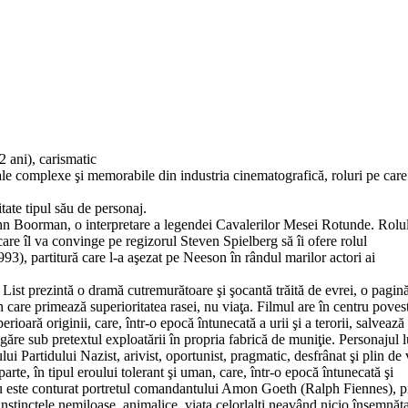
 ani), carismatic
 sale complexe şi memorabile din industria cinematografică, roluri pe care
itate tipul său de personaj.
 John Boorman, o interpretare a legendei Cavalerilor Mesei Rotunde. Rolu
are îl va convinge pe regizorul Steven Spielberg să îi ofere rolul
93), partitură care l-a aşezat pe Neeson în rândul marilor actori ai
List prezintă o dramă cutremurătoare şi şocantă trăită de evrei, o pagin
 în care primează superioritatea rasei, nu viaţa. Filmul are în centru poves
oară originii, care, într-o epocă întunecată a urii şi a terorii, salvează 
re sub pretextul exploatării în propria fabrică de muniţie. Personajul l
 Partidului Nazist, arivist, oportunist, pragmatic, desfrânat şi plin de v
parte, în tipul eroului tolerant şi uman, care, într-o epocă întunecată şi
stru este conturat portretul comandantului Amon Goeth (Ralph Fiennes), 
ce instinctele nemiloase, animalice, viaţa celorlalţi neavând nicio însemnăt