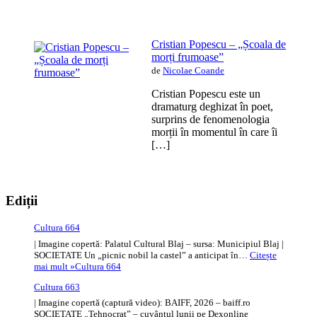
Cristian Popescu – „Școala de
morți frumoase”
de
Nicolae Coande
Cristian Popescu este un
dramaturg deghizat în poet,
surprins de fenomenologia
morții în momentul în care îi
[…]
Ediții
Cultura 664
| Imagine copertă: Palatul Cultural Blaj – sursa: Municipiul Blaj |
SOCIETATE Un „picnic nobil la castel” a anticipat în…
Citește
mai mult »
Cultura 664
Cultura 663
| Imagine copertă (captură video): BAIFF, 2026 – baiff.ro
SOCIETATE „Tehnocrat” – cuvântul lunii pe Dexonline