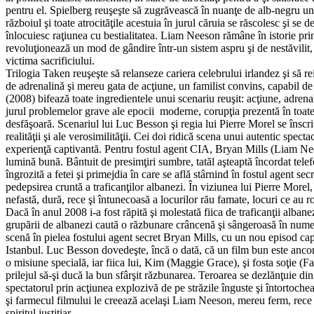
pentru el. Spielberg reuşeşte să zugrăvească în nuanţe de alb-negru un t
războiul şi toate atrocităţile acestuia în jurul căruia se răscolesc şi se
înlocuiesc raţiunea cu bestialitatea. Liam Neeson rămâne în istorie pri
revoluţionează un mod de gândire într-un sistem aspru şi de nestăvilit,
victima sacrificiului.
Trilogia Taken reuşeşte să relanseze cariera celebrului irlandez şi să 
de adrenalină şi mereu gata de acţiune, un familist convins, capabil de 
(2008) bifează toate ingredientele unui scenariu reuşit: acţiune, adrenali
jurul problemelor grave ale epocii moderne, corupţia prezentă în toate s
desfăşoară. Scenariul lui Luc Besson şi regia lui Pierre Morel se înscri
realităţii şi ale verosimilităţii. Cei doi ridică scena unui autentic spec
experienţă captivantă. Pentru fostul agent CIA, Bryan Mills (Liam Nees
lumină bună. Bântuit de presimţiri sumbre, tatăl aşteaptă încordat telef
îngrozită a fetei şi primejdia în care se află stârnind în fostul agent s
pedepsirea cruntă a traficanţilor albanezi. În viziunea lui Pierre Morel, 
nefastă, dură, rece şi întunecoasă a locurilor rău famate, locuri ce au r
Dacă în anul 2008 i-a fost răpită şi molestată fiica de traficanţii albanezi
grupării de albanezi caută o răzbunare crâncenă şi sângeroasă în nume
scenă în pielea fostului agent secret Bryan Mills, cu un nou episod capt
Istanbul. Luc Besson dovedeşte, încă o dată, că un film bun este ancorat
o misiune specială, iar fiica lui, Kim (Maggie Grace), şi fosta soţie (Fam
prilejul să-şi ducă la bun sfârşit răzbunarea. Teroarea se dezlănţuie di
spectatorul prin acţiunea explozivă de pe străzile înguste şi întortochea
şi farmecul filmului le creează acelaşi Liam Neeson, mereu ferm, rece 
spiritul justiţiar.