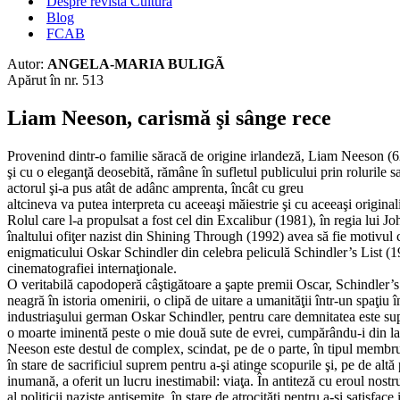
Despre revista Cultura
Blog
FCAB
Autor:
ANGELA-MARIA BULIGÃ
Apărut în nr. 513
Liam Neeson, carismă şi sânge rece
Provenind dintr-o familie săracă de origine irlandeză, Liam Neeson (62
şi cu o eleganţă deosebită, rămâne în sufletul publicului prin rolurile
actorul şi-a pus atât de adânc amprenta, încât cu greu
altcineva va putea interpreta cu aceeaşi măiestrie şi cu aceeaşi original
Rolul care l-a propulsat a fost cel din Excalibur (1981), în regia lui
înaltului ofiţer nazist din Shining Through (1992) avea să fie motivul c
enigmaticului Oskar Schindler din celebra peliculă Schindler’s List (19
cinematografiei internaţionale.
O veritabilă capodoperă câştigătoare a şapte premii Oscar, Schindler’s 
neagră în istoria omenirii, o clipă de uitare a umanităţii într-un spaţiu
industriaşului german Oskar Schindler, pentru care demnitatea este superi
o moarte iminentă peste o mie două sute de evrei, cumpărându-i din lagă
Neeson este destul de complex, scindat, pe de o parte, în tipul membrului
în stare de sacrificiul suprem pentru a-şi atinge scopurile şi, pe de altă 
inumană, a oferit un lucru inestimabil: viaţa. În antiteză cu eroul no
al politicii naziste antisemite, în stare de atrocităţi pentru a-şi satisfa