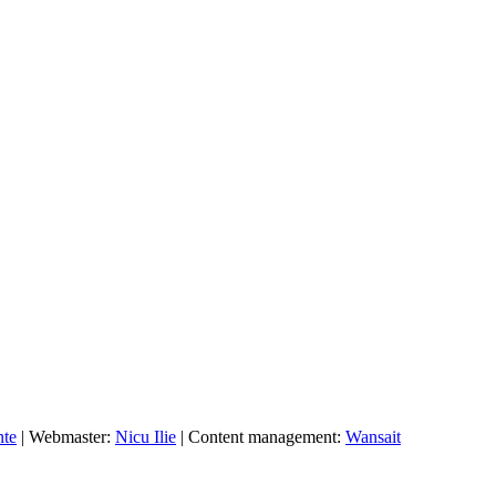
nte
| Webmaster:
Nicu Ilie
| Content management:
Wansait