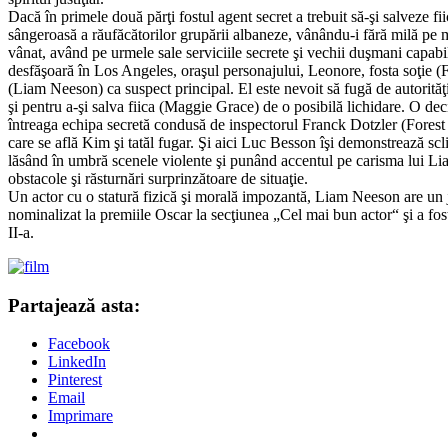
Dacă în primele două părţi fostul agent secret a trebuit să-şi salveze fi
sângeroasă a răufăcătorilor grupării albaneze, vânându-i fără milă pe 
vânat, având pe urmele sale serviciile secrete şi vechii duşmani capabil
desfăşoară în Los Angeles, oraşul personajului, Leonore, fosta soţie (
(Liam Neeson) ca suspect principal. El este nevoit să fugă de autorităţ
şi pentru a-şi salva fiica (Maggie Grace) de o posibilă lichidare. O de
întreaga echipa secretă condusă de inspectorul Franck Dotzler (Forest Wh
care se află Kim şi tatăl fugar. Şi aici Luc Besson îşi demonstrează scl
lăsând în umbră scenele violente şi punând accentul pe carisma lui Lia
obstacole şi răsturnări surprinzătoare de situaţie.
Un actor cu o statură fizică şi morală impozantă, Liam Neeson are un jo
nominalizat la premiile Oscar la secţiunea „Cel mai bun actor“ şi a fost
II-a.
Partajează asta:
Facebook
LinkedIn
Pinterest
Email
Imprimare