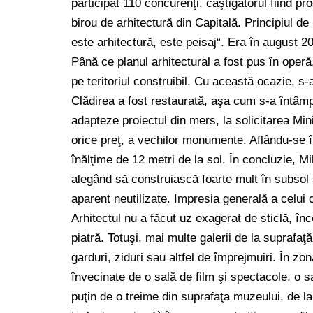
participat 110 concurenţi, câştigătorul fiind pr
birou de arhitectură din Capitală. Principiul de
este arhitectură, este peisaj“. Era în august 2
Până ce planul arhitectural a fost pus în operă
pe teritoriul construibil. Cu această ocazie, s-
Clădirea a fost restaurată, aşa cum s-a întâmpla
adapteze proiectul din mers, la solicitarea Mini
orice preţ, a vechilor monumente. Aflându-se î
înălţime de 12 metri de la sol. În concluzie, Mi
alegând să construiască foarte mult în subsol şi
aparent neutilizate. Impresia generală a celui 
Arhitectul nu a făcut uz exagerat de sticlă, înce
piatră. Totuşi, mai multe galerii de la suprafaţ
garduri, ziduri sau altfel de împrejmuiri. În zo
învecinate de o sală de film şi spectacole, o s
puţin de o treime din suprafaţa muzeului, de la 