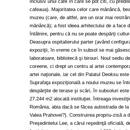
inclusiv unui cafè în care se pot citi, cu predi
cafeaua). Majoritatea celor care mănâncă, beau 
muzeu (care, de altfel, are un orar mai restrân
mănâncă); a fost ideea arhitectului de a face 
întâlnire, pentru că nu se poate despărţi cultur
Deasupra ospitalierului parter (având configura
expoziţii, în vreme ce în subsol se mai găsesc î
laboratoare, bibliotecă şi birouri. Noul sediu 
coreene, ci drept un centru al artei contempo
artei naţionale, iar cel din Palatul Deoksu este
Suprafaţa expoziţională a noului muzeu se întin
despărţite de terase şi scări, în subsoluri est
27.244 m2 alocată instituţiei. Întreaga investiţ
România, abia dacă se făcea autostrada de la
Valea Prahovei?). Construirea propriu-zisă a d
Preşedintelui Lee, a cărui reşedinţă oficială, d