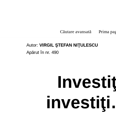
Sari
la
conținut
Căutare avansată
Prima pa
Autor:
VIRGIL ŞTEFAN NIŢULESCU
Apărut în nr. 490
Investiţ
investiţ