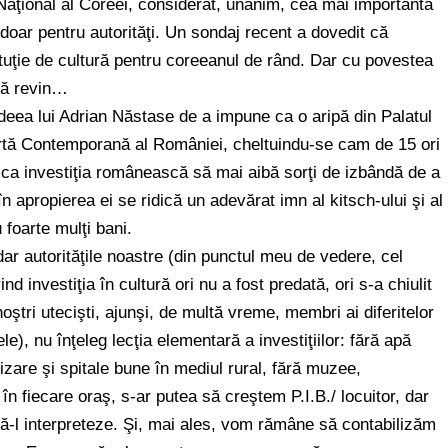
Naţional al Coreei, considerat, unanim, cea mai importantă
ă doar pentru autorităţi. Un sondaj recent a dovedit că
tuţie de cultură pentru coreeanul de rând. Dar cu povestea
să revin…
deea lui Adrian Năstase de a impune ca o aripă din Palatul
rtă Contemporană al României, cheltuindu-se cam de 15 ori
 ca investiţia românească să mai aibă sorţi de izbândă de a
e în apropierea ei se ridică un adevărat imn al kitsch-ului şi al
 foarte mulţi bani.
dar autorităţile noastre (din punctul meu de vedere, cel
nd investiţia în cultură ori nu a fost predată, ori s-a chiulit
noştri utecişti, ajunşi, de multă vreme, membri ai diferitelor
le), nu înţeleg lecţia elementară a investiţiilor: fără apă
lizare şi spitale bune în mediul rural, fără muzee,
ă în fiecare oraş, s-ar putea să creştem P.I.B./ locuitor, dar
să-l interpreteze. Şi, mai ales, vom rămâne să contabilizăm