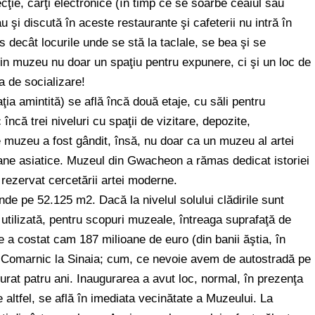
lecţie, cărţi electronice (în timp ce se soarbe ceaiul sau
şi discută în aceste restaurante şi cafeterii nu intră în
s decât locurile unde se stă la taclale, se bea şi se
din muzeu nu doar un spaţiu pentru expunere, ci şi un loc de
a de socializare!
ţia amintită) se află încă două etaje, cu săli pentru
ncă trei niveluri cu spaţii de vizitare, depozite,
de muzeu a fost gândit, însă, nu doar ca un muzeu al artei
rane asiatice. Muzeul din Gwacheon a rămas dedicat istoriei
 rezervat cercetării artei moderne.
de pe 52.125 m2. Dacă la nivelul solului clădirile sunt
e utilizată, pentru scopuri muzeale, întreaga suprafaţă de
ie a costat cam 187 milioane de euro (din banii ăştia, în
 Comarnic la Sinaia; cum, ce nevoie avem de autostradă pe
urat patru ani. Inaugurarea a avut loc, normal, în prezenţa
e altfel, se află în imediata vecinătate a Muzeului. La