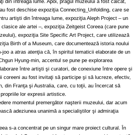
aţi din întreaga lume. Apoi, pragul muzeului a fost călcat,
t, au fost deschise expoziţia Connecting_Unfolding, care se
ru artişti din întreaga lume, expoziţia Aleph Project – un
e clasice ale artei –, expoziţia Zeitgeist Coreea (care pune
ului), expoziţia Site Specific Art Project, care utilizează
poziţia Birth of a Museum, care documentează istoria noului
o a atras atenţia că, în spiritul tematicii elaborate de un
l Chgun Hyung-min, accentul se pune pe explorarea
laborare între artişti şi curatori, de conexiune între opere şi
ii coreeni au fost invitaţi să participe şi să lucreze, efectiv,
, din Franţa şi Australia, care, cu toţii, au încercat să
opriile lor expresii artistice.
redere momentul premergător naşterii muzeului, dar acum
nească adeziunea unanimă a specialiştilor şi admiraţia
eea s-a concentrat pe un singur mare proiect cultural. În