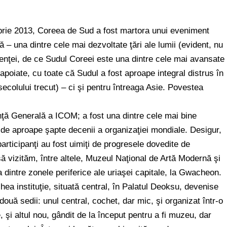
brie 2013, Coreea de Sud a fost martora unui eveniment
 – una dintre cele mai dezvoltate ţări ale lumii (evident, nu
enţei, de ce Sudul Coreei este una dintre cele mai avansate
napoiate, cu toate că Sudul a fost aproape integral distrus în
 secolului trecut) – ci şi pentru întreaga Asie. Povestea
nţă Generală a ICOM; a fost una dintre cele mai bine
e de aproape şapte decenii a organizaţiei mondiale. Desigur,
participanţi au fost uimiţi de progresele dovedite de
 vizităm, între altele, Muzeul Naţional de Artă Modernă şi
 dintre zonele periferice ale uriaşei capitale, la Gwacheon.
a instituţie, situată central, în Palatul Deoksu, devenise
ouă sedii: unul central, cochet, dar mic, şi organizat într-o
şi altul nou, gândit de la început pentru a fi muzeu, dar