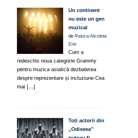
Un continent
nu este un gen
muzical
de
Raluca-Nicoleta
Ene
Cum a
redeschis noua categorie Grammy
pentru muzica asiatică dezbaterea
despre reprezentare și incluziune Cea
mai […]
Toți actorii din
„Odiseea”
puteau fi