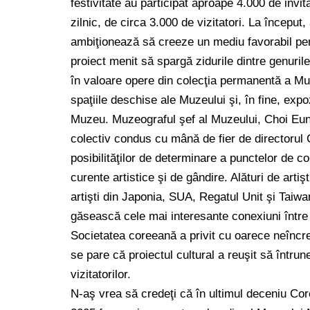
festivitate au participat aproape 4.000 de invit
zilnic, de circa 3.000 de vizitatori. La începu
ambiţionează să creeze un mediu favorabil pent
proiect menit să spargă zidurile dintre genuril
în valoare opere din colecţia permanentă a Muze
spaţiile deschise ale Muzeului şi, în fine, ex
Muzeu. Muzeograful şef al Muzeului, Choi Eun-jo
colectiv condus cu mână de fier de directoru
posibilităţilor de determinare a punctelor de co
curente artistice şi de gândire. Alături de artişt
artişti din Japonia, SUA, Regatul Unit şi Taiwan
găsească cele mai interesante conexiuni între pr
Societatea coreeană a privit cu oarece neînc
se pare că proiectul cultural a reuşit să întru
vizitatorilor.
N-aş vrea să credeţi că în ultimul deceniu Cor