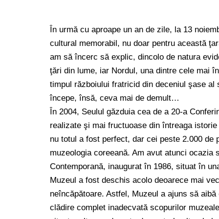
În urmă cu aproape un an de zile, la 13 noiem
cultural memorabil, nu doar pentru această ţară
am să încerc să explic, dincolo de natura evid
ţări din lume, iar Nordul, una dintre cele mai î
timpul războiului fratricid din deceniul şase al
începe, însă, ceva mai de demult…
În 2004, Seulul găzduia cea de a 20-a Conferi
realizate şi mai fructuoase din întreaga istori
nu totul a fost perfect, dar cei peste 2.000 de 
muzeologia coreeană. Am avut atunci ocazia să
Contemporană, inaugurat în 1986, situat în una
Muzeul a fost deschis acolo deoarece mai veche
neîncăpătoare. Astfel, Muzeul a ajuns să aibă d
clădire complet inadecvată scopurilor muzeale, 