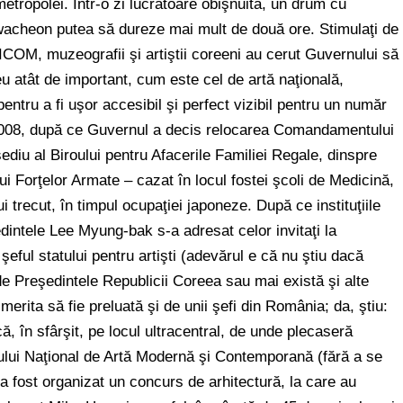
metropolei. Într-o zi lucrătoare obişnuită, un drum cu
Gwacheon putea să dureze mai mult de două ore. Stimulaţi de
ICOM, muzeografii şi artiştii coreeni au cerut Guvernului să
 atât de important, cum este cel de artă naţională,
ntru a fi uşor accesibil şi perfect vizibil pentru un număr
n 2008, după ce Guvernul a decis relocarea Comandamentului
sediu al Biroului pentru Afacerile Familiei Regale, dinspre
lui Forţelor Armate – cazat în locul fostei şcoli de Medicină,
lui trecut, în timpul ocupaţiei japoneze. După ce instituţiile
edintele Lee Myung-bak s-a adresat celor invitaţi la
şeful statului pentru artişti (adevărul e că nu ştiu dacă
de Preşedintele Republicii Coreea sau mai există şi alte
erita să fie preluată şi de unii şefi din România; da, ştiu:
ă, în sfârşit, pe locul ultracentral, de unde plecaseră
zeului Naţional de Artă Modernă şi Contemporană (fără a se
 a fost organizat un concurs de arhitectură, la care au