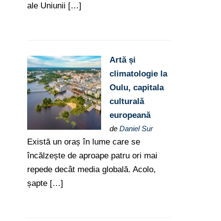
ale Uniunii […]
Artă și
climatologie la
Oulu, capitala
culturală
europeană
de
Daniel Sur
Există un oraș în lume care se
încălzește de aproape patru ori mai
repede decât media globală. Acolo,
șapte […]