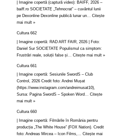
| Imagine copertă (captură video): BAIFF, 2026 –
baiff.ro SOCIETATE „Tehnocrat” – cuvântul lunii
pe Dexonline Dexonline publică lunar un…
Citește
mai mult »
Cultura 662
| Imagine copertă: RAD ART FAIR, 2026 | Foto:
Daniel Sur SOCIETATE Populismul ca simptom:
Frustrări reale, soluții false și…
Citește mai mult »
Cultura 661
| Imagine copertă: Sesiunile SwordS – Club
Control, 2026 Credit foto: Andrei Mușat
(https://www.instagram.com/andreimusat10),
Sursa: Pagina SwordS – Spoken Word…
Citește
mai mult »
Cultura 660
| Imagine copertă: Filmările în România pentru
producția „The White House” (FOX Nation). Credit
foto: Andreas Mircea – Icon Films,…
Citește mai