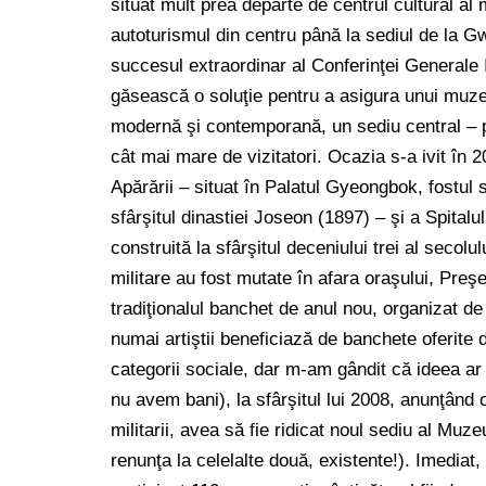
situat mult prea departe de centrul cultural al 
autoturismul din centru până la sediul de la 
succesul extraordinar al Conferinţei Generale 
găsească o soluţie pentru a asigura unui muzeu
modernă şi contemporană, un sediu central – pe
cât mai mare de vizitatori. Ocazia s-a ivit î
Apărării – situat în Palatul Gyeongbok, fostul 
sfârşitul dinastiei Joseon (1897) – şi a Spitalu
construită la sfârşitul deceniului trei al secolu
militare au fost mutate în afara oraşului, Preş
tradiţionalul banchet de anul nou, organizat de 
numai artiştii beneficiază de banchete oferite 
categorii sociale, dar m-am gândit că ideea ar m
nu avem bani), la sfârşitul lui 2008, anunţând c
militarii, avea să fie ridicat noul sediu al Mu
renunţa la celelalte două, existente!). Imediat,