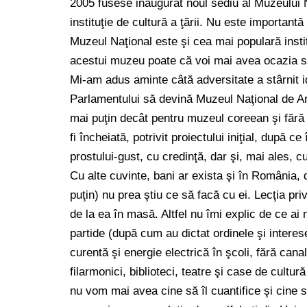
2005 fusese inaugurat noul sediu al Muzeului 
instituţie de cultură a ţãrii. Nu este important
Muzeul Naţional este şi cea mai populară insti
acestui muzeu poate că voi mai avea ocazia 
Mi-am adus aminte câtă adversitate a stârnit i
Parlamentului să devină Muzeul Naţional de A
mai puţin decât pentru muzeul coreean şi fără
fi încheiată, potrivit proiectului iniţial, după c
prostului-gust, cu credinţă, dar şi, mai ales, cu
Cu alte cuvinte, bani ar exista şi în România, 
puţin) nu prea ştiu ce să facă cu ei. Lecţia privi
de la ea în masă. Altfel nu îmi explic de ce ai 
partide (după cum au dictat ordinele şi interese
curentă şi energie electrică în şcoli, fără cana
filarmonici, biblioteci, teatre şi case de cultur
nu vom mai avea cine să îl cuantifice şi cine 