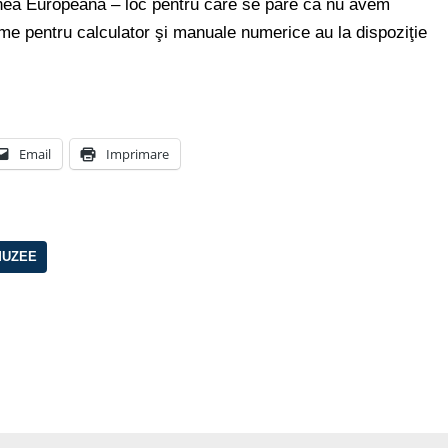
unea Europeană – loc pentru care se pare că nu avem
ame pentru calculator şi manuale numerice au la dispoziţie
Email
Imprimare
 MUZEE