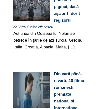
pigmei, dacă
așa ar fi dorit
regizorul
de
Virgil Ștefan Nițulescu
Acțiunea din Odiseea lui Nolan se
petrece în țările de azi Turcia, Grecia,
Italia, Croația, Albania, Malta, […]
Din vară până-
n vară: 10 filme
românești
premiate
național și
internațional