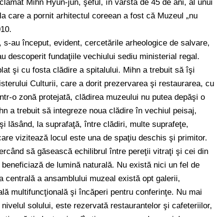
oclamat Mihn Hyun-jun, şeful, în vârstă de 45 de ani, al unui
 la care a pornit arhitectul coreean a fost că Muzeul „nu
010.
, s-au început, evident, cercetările arheologice de salvare,
au descoperit fundaţiile vechiului sediu ministerial regal.
t şi cu fosta clădire a spitalului. Mihn a trebuit să îşi
sterului Culturii, care a dorit prezervarea şi restaurarea, cu
ntr-o zonă protejată, clădirea muzeului nu putea depăşi o
hn a trebuit să integreze noua clădire în vechiul peisaj,
 lăsând, la suprafaţă, între clădiri, multe suprafeţe,
care vizitează locul este una de spaţiu deschis şi primitor.
rcând să găsească echilibrul între pereţii vitraţi şi cei din
ă beneficiază de lumină naturală. Nu există nici un fel de
na centrală a ansamblului muzeal există opt galerii,
ală multifuncţională şi încăperi pentru conferinţe. Nu mai
nivelul solului, este rezervată restaurantelor şi cafeteriilor,