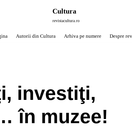
Cultura
revistacultura.ro
gina
Autorii din Cultura
Arhiva pe numere
Despre rev
i, investiţi,
i… în muzee!