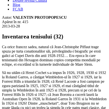
Despre revista Cultura
Blog
FCAB
Autor:
VALENTIN PROTOPOPESCU
Apărut în nr. 415
2013-03-28
Inventarea tenisului (32)
Ca orice francez sadea, natural cã Jean-Christophe Piffaut trage
spuza pe turta conationalilor sãi, privilegiindu-i biografic pe eroii
galici ai Cupei Davis din anii 1928-1932… Era epoca în care
tenismanii din Hexagon dominau copios competitia mondialã pe
echipe, ei excelând si în turneele individuale de Mare Slem.
Sã nu uitãm cã Henri Cochet s-a impus în 1926, 1928, 1930 si 1932
la Roland Garros, a câstigat Wimbledon-ul în 1927 si 1929, iar la
Forrest Hills a triumfat în 1928; cã René Lacoste a fost campion pe
zgura parizianã în 1925, 1927 si 1929, el mai câstigând titlul de
simplu la Wimbledon în anii 1925 si 1928, precum si pe cel de la
Forrest Hills în 1926 si 1927; cã Jean Borotra a cucerit laurii la
Australian Open în 1928, la Roland Garros în 1931 si la Wimbledon
în 1924 si 1926! Dintre „muschetari“, doar Toto Brugnon nu se
poate lãuda cu nici un trofeu la simplu în cele patru mari clasice, dar