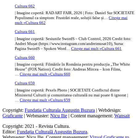
Cultura 662
| Imagine copertă: RAD ART FAIR, 2026 | Foto: Daniel Sur SOCIETATE
Populismul ca simptom: Frustrări reale, soluții false și…
Citește mai
mult »
Cultura 662
Cultura 661
| Imagine copertă: Sesiunile SwordS – Club Control, 2026 Credit foto:
Andrei Mușat (https://www.instagram.com/andreimusat10), Sursa:
Pagina SwordS – Spoken Word…
Citește mai mult »
Cultura 661
Cultura 660
| Imagine copertă: Filmările în România pentru producția „The White
House” (FOX Nation). Credit foto: Andreas Mircea – Icon Films,
…
Citește mai mult »
Cultura 660
Cultura 659
| Imagine copertă: Pexels Photo | SOCIETATE Conflictul dintre
Ministerul Culturii și comunitatea culturală nu mai poate fi ignorat |
…
Citește mai mult »
Cultura 659
Copyright:
Fundatia Culturala Augustin Buzura
| Webdesign:
Graficante
| Webmaster:
Nicu Ilie
| Content management:
Wansait
Copyright: 2021 - Revista Cultura.
Editor:
Fundația Culturală Augustin Buzura
.
Webmaster: Nicu Ilie. Content management:
Vizual Graficante.ro