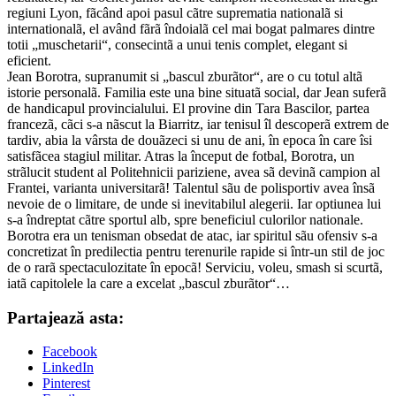
regiuni Lyon, fãcând apoi pasul cãtre suprematia nationalã si
internationalã, el având fãrã îndoialã cel mai bogat palmares dintre
totii „muschetarii“, consecintã a unui tenis complet, elegant si
eficient.
Jean Borotra, supranumit si „bascul zburãtor“, are o cu totul altã
istorie personalã. Familia este una bine situatã social, dar Jean suferã
de handicapul provincialului. El provine din Tara Bascilor, partea
francezã, cãci s-a nãscut la Biarritz, iar tenisul îl descoperã extrem de
tardiv, abia la vârsta de douãzeci si unu de ani, în epoca în care îsi
satisfãcea stagiul militar. Atras la început de fotbal, Borotra, un
strãlucit student al Politehnicii pariziene, avea sã devinã campion al
Frantei, varianta universitarã! Talentul sãu de polisportiv avea însã
nevoie de o limitare, de unde si inevitabilul alegerii. Iar optiunea lui
s-a îndreptat cãtre sportul alb, spre beneficiul culorilor nationale.
Borotra era un tenisman obsedat de atac, iar spiritul sãu ofensiv s-a
concretizat în predilectia pentru terenurile rapide si într-un stil de joc
de o rarã spectaculozitate în epocã! Serviciu, voleu, smash si scurtã,
iatã capitolele la care a excelat „bascul zburãtor“…
Partajează asta:
Facebook
LinkedIn
Pinterest