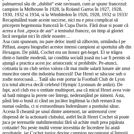
palmaresul sãu de „dublist“ este ravissant, cum ar spune francezul:
campion la Melboune în 1928, la Roland Garros în 1927, 1928,
1930, 1932 si 1934, si la Wimbledon în 1926, 1928, 1932 si 1933!
Recapitulând toate aceste succese, nici nu e prea complicat sã
pricepem hegemonia francezã în Cupa Davis. Fãrã doar si poate cã
aceea a fost „epoca de aur“ a tenisului francez, un timp al gloriei
încã neegalat nici în zilele noastre…
Asa cum spuneam, nu pare deloc inutil sã zãbovim, urmându-l pe
Piffaut, asupra biografiei acestor imensi campioni ai sportului alb din
Hexagon. De pildã, Cochet era un lionez get-beget. El se trãgea
dintr-o familie modestã, iar conditia socialã joasã nu i-ar fi permis sã
ajungã a practica acest joc aristocratic si prohibitiv. Pe-atunci,
cotizatia la un club serios valora cât mai multe salarii lunare ale unui
muncitor onest din industria francezã! Dar Henri se nãscuse sub o
zodie norocoasã… Tatãl sãu este portar la Football Club de Lyon
(cu totul altceva decât celebrul Olympic Lyonnais de astãzi). De
fapt, acel club era o entitate multisport, asa cã micul Henri avea voie
sã batã mingea la perete ore întregi, nederanjând pe nimeni. Asta,
pânã într-o bunã zi când un jucãtor legitimat la club remarcã nu
numai osârdia, ci si extraordinara îndemânare a pustiului sãrac.
Acesta îl cheamã pe unul dintre antrenori, iar antrenorul cere
dispensã de la actionarii clubului, astfel încât Henri Cochet sã poate
juca pe terenurile stabilimentului fãrã sã achite mult prea pipãrata
cotizatie! Nu peste multã vreme investitia de încredere îsi aratã
rezultatele, iar Cochet junior devine campion necontestat al întregii