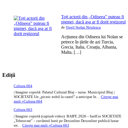
Toți actorii din „Odiseea” puteau fi
pigmei, dacă așa ar fi dorit regizorul
de
Virgil Ștefan Nițulescu
Acțiunea din Odiseea lui Nolan se
petrece în țările de azi Turcia,
Grecia, Italia, Croația, Albania,
Malta, […]
Ediții
Cultura 664
| Imagine copertă: Palatul Cultural Blaj – sursa: Municipiul Blaj |
SOCIETATE Un „picnic nobil la castel” a anticipat în…
Citește mai
mult »
Cultura 664
Cultura 663
| Imagine copertă (captură video): BAIFF, 2026 – baiff.ro SOCIETATE
„Tehnocrat” – cuvântul lunii pe Dexonline Dexonline publică lunar
un…
Citește mai mult »
Cultura 663