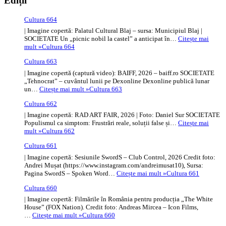
Ediții
Cultura 664
| Imagine copertă: Palatul Cultural Blaj – sursa: Municipiul Blaj |
SOCIETATE Un „picnic nobil la castel” a anticipat în…
Citește mai
mult »
Cultura 664
Cultura 663
| Imagine copertă (captură video): BAIFF, 2026 – baiff.ro SOCIETATE
„Tehnocrat” – cuvântul lunii pe Dexonline Dexonline publică lunar
un…
Citește mai mult »
Cultura 663
Cultura 662
| Imagine copertă: RAD ART FAIR, 2026 | Foto: Daniel Sur SOCIETATE
Populismul ca simptom: Frustrări reale, soluții false și…
Citește mai
mult »
Cultura 662
Cultura 661
| Imagine copertă: Sesiunile SwordS – Club Control, 2026 Credit foto:
Andrei Mușat (https://www.instagram.com/andreimusat10), Sursa:
Pagina SwordS – Spoken Word…
Citește mai mult »
Cultura 661
Cultura 660
| Imagine copertă: Filmările în România pentru producția „The White
House” (FOX Nation). Credit foto: Andreas Mircea – Icon Films,
…
Citește mai mult »
Cultura 660