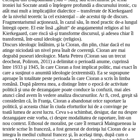
ironiei lui Socrate arată o înţelegere profundă a discursului ironic, cu
atât mai mult a implicaţiilor dialectice – transferate de Kierkegaard
de la nivelul teoretic la cel existenţial – ale acestui tip de discurs.
Fragmentarismul acţionează, în cazul său, în mod practic de-a lungul
întregii opere. El este însă „gâtuit“ de angajamentul religios al lui
Kierkegaard, care riscă să-şi transforme discursul, şi adesea chiar îl
transformă, într-unul ideologic (religios).
Discurs ideologic întâlnim, şi la Cioran, din plin, chiar dacă el nu
atinge niciodată un nivel prea înalt de coerenţă. Cioran are mai
degrabă puseuri ideologice. Marta Petreu (Cioran sau un trecut
deocheat, Polirom, 2011) a delimitat o perioadă anume, cuprinsă
între 1933 şi 1945, în care Cioran a fost implicat politic, mai exact în
care a susţinut o anumită ideologie (extremistă). Ea se suprapune
aproape în totalitate peste perioada în care Cioran a scris în limba
română. După părerea mea, a distinge între o epocă de activitate
politică şi una de dezangajare poate conduce la confuzii, mai ales
atunci când avem în vedere analiza discursurilor. Ar fi, cred, greşit să
considerăm că, în Franţa, Cioran a abandonat orice raportare la
politică, şi aceasta chiar în ciuda eforturilor lui de a convinge pe
toată lumea de acest lucru. Ceva s-a schimbat, desigur, dar nu despre
dezangajare este vorba, ci despre modalitatea de raportare, într-un
nou context. Ethosul de moralist, pe care îl remarcă Maingueneau la
textele scrise în franceză, a fost generat de dorinţa lui Cioran de a se
integra în mediul cultural francez şi, în acelaşi timp, după cum o