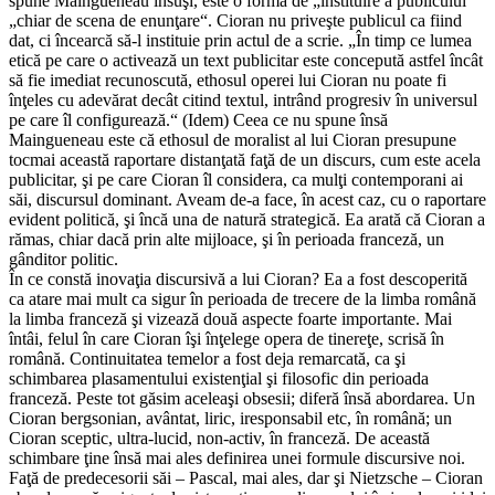
spune Maingueneau însuşi, este o formă de „instituire a publicului“
„chiar de scena de enunţare“. Cioran nu priveşte publicul ca fiind
dat, ci încearcă să-l instituie prin actul de a scrie. „În timp ce lumea
etică pe care o activează un text publicitar este concepută astfel încât
să fie imediat recunoscută, ethosul operei lui Cioran nu poate fi
înţeles cu adevărat decât citind textul, intrând progresiv în universul
pe care îl configurează.“ (Idem) Ceea ce nu spune însă
Maingueneau este că ethosul de moralist al lui Cioran presupune
tocmai această raportare distanţată faţă de un discurs, cum este acela
publicitar, şi pe care Cioran îl considera, ca mulţi contemporani ai
săi, discursul dominant. Aveam de-a face, în acest caz, cu o raportare
evident politică, şi încă una de natură strategică. Ea arată că Cioran a
rămas, chiar dacă prin alte mijloace, şi în perioada franceză, un
gânditor politic.
În ce constă inovaţia discursivă a lui Cioran? Ea a fost descoperită
ca atare mai mult ca sigur în perioada de trecere de la limba română
la limba franceză şi vizează două aspecte foarte importante. Mai
întâi, felul în care Cioran îşi înţelege opera de tinereţe, scrisă în
română. Continuitatea temelor a fost deja remarcată, ca şi
schimbarea plasamentului existenţial şi filosofic din perioada
franceză. Peste tot găsim aceleaşi obsesii; diferă însă abordarea. Un
Cioran bergsonian, avântat, liric, iresponsabil etc, în română; un
Cioran sceptic, ultra-lucid, non-activ, în franceză. De această
schimbare ţine însă mai ales definirea unei formule discursive noi.
Faţă de predecesorii săi – Pascal, mai ales, dar şi Nietzsche – Cioran