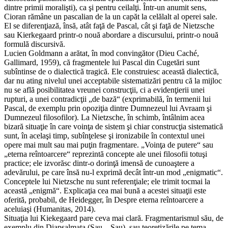
dintre primii moralişti), ca şi pentru ceilalţi. Într-un anumit sens,
Cioran rămâne un pascalian de la un capăt la celălalt al operei sale.
El se diferenţiază, însă, atât faţă de Pascal, cât şi faţă de Nietzsche
sau Kierkegaard printr-o nouă abordare a discursului, printr-o nouă
formulă discursivă.
Lucien Goldmann a arătat, în mod convingător (Dieu Caché,
Gallimard, 1959), că fragmentele lui Pascal din Cugetări sunt
subîntinse de o dialectică tragică. Ele construiesc această dialectică,
dar nu ating nivelul unei acceptabile sistematizări pentru că la mijloc
nu se află posibilitatea vreunei construcţii, ci a evidenţierii unei
rupturi, a unei contradicţii „de bază“ (exprimabilă, în termenii lui
Pascal, de exemplu prin opoziţia dintre Dumnezeul lui Avraam şi
Dumnezeul filosofilor). La Nietzsche, în schimb, întâlnim acea
bizară situaţie în care voinţa de sistem şi chiar construcţia sistematică
sunt, în acelaşi timp, subînţelese şi ironizabile în contextul unei
opere mai mult sau mai puţin fragmentare. „Voinţa de putere“ sau
„eterna reîntoarcere“ reprezintă concepte ale unei filosofii totuşi
practice; ele izvorăsc dintr-o dorinţă imensă de cunoaştere a
adevărului, pe care însă nu-l exprimă decât într-un mod „enigmatic“.
Conceptele lui Nietzsche nu sunt referenţiale; ele trimit tocmai la
această „enigmă“. Explicaţia cea mai bună a acestei situaţii este
oferită, probabil, de Heidegger, în Despre eterna reîntoarcere a
aceluiaşi (Humanitas, 2014).
Situaţia lui Kiekegaard pare ceva mai clară. Fragmentarismul său, de
exemplu din Diapsalmata (Sau – Sau), sau teoretizările pe tema