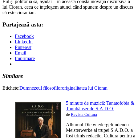
Eul şi polifonia sa, aşadar – în aceasta constă inovaţia discursivă a
lui Cioran, ceea ce înţelegem atunci când spunem despre un discurs
că este cioranian.
Partajează asta:
Facebook
LinkedIn
Pinterest
Email
Imprimare
Similare
Etichete:
Dumnezeul filosofilor
originalitatea lui Cioran
5 minute de muzică: Tanatofobia &
Tannhäuser de S.A.D.O.
de
Revista Cultura
Albumul Die wiedergefundenen
Meisterwerke al trupei S.A.D.O. a
fost trimis redacției Cultura pentru a