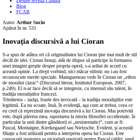
Despre revista Cultura
Blog
FCAB
Autor:
Arthur Suciu
Apărut în nr. 531
Inovaţia discursivă a lui Cioran
S-a spus de atâtea ori că originalitatea lui Cioran ţine mai mult de stil
decât de idei. Cioran însuşi, atât de dispus să participe la formarea
unei imagini greşite despre propria operă, s-a arătat de acord cu
această opinie. La drept vorbind, nici măcar stilistic nu i-au fost
recunoscute merite speciale. Maingueneau vede în Cioran un „ethos
de moralist clasic“ (Discursul literar, Institutul European, 2007,
p.249). El n-ar face decât să se integreze, cu imensul său talent, în
tradiţia moraliştilor francezi.
Trimiterea – iarăşi, foarte des invocată – la tradiţia moraliştilor este
legitimă. Ea nu scoate, însă, în evidenţă, aşa cum ar trebui, ceea ce
eu cred că reprezintă inovaţia discursivă a lui Cioran. Mai potrivită
este, după părerea mea, raportarea la istoria filosofiei occidentale, în
particular la unii dintre gânditorii ei „nesistematici“, cum ar fi:
Pascal, Montaigne, Kierkegaard sau Nietzsche. Evident, şi această
filiaţie a fost utilizată pentru a interpreta opera lui Cioran. Este
cunoscută pasiunea sa niciodată epuizată pentru Pascal (altfel, unul