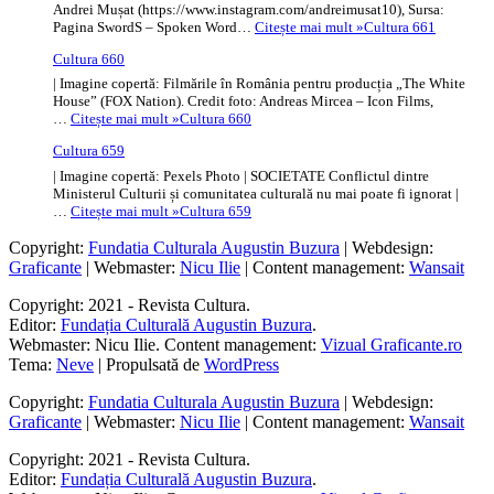
Andrei Mușat (https://www.instagram.com/andreimusat10), Sursa:
Pagina SwordS – Spoken Word…
Citește mai mult »
Cultura 661
Cultura 660
| Imagine copertă: Filmările în România pentru producția „The White
House” (FOX Nation). Credit foto: Andreas Mircea – Icon Films,
…
Citește mai mult »
Cultura 660
Cultura 659
| Imagine copertă: Pexels Photo | SOCIETATE Conflictul dintre
Ministerul Culturii și comunitatea culturală nu mai poate fi ignorat |
…
Citește mai mult »
Cultura 659
Copyright:
Fundatia Culturala Augustin Buzura
| Webdesign:
Graficante
| Webmaster:
Nicu Ilie
| Content management:
Wansait
Copyright: 2021 - Revista Cultura.
Editor:
Fundația Culturală Augustin Buzura
.
Webmaster: Nicu Ilie. Content management:
Vizual Graficante.ro
Tema:
Neve
| Propulsată de
WordPress
Copyright:
Fundatia Culturala Augustin Buzura
| Webdesign:
Graficante
| Webmaster:
Nicu Ilie
| Content management:
Wansait
Copyright: 2021 - Revista Cultura.
Editor:
Fundația Culturală Augustin Buzura
.