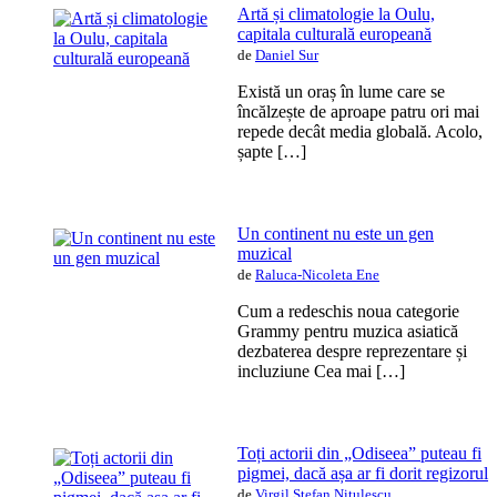
Artă și climatologie la Oulu,
capitala culturală europeană
de
Daniel Sur
Există un oraș în lume care se
încălzește de aproape patru ori mai
repede decât media globală. Acolo,
șapte […]
Un continent nu este un gen
muzical
de
Raluca-Nicoleta Ene
Cum a redeschis noua categorie
Grammy pentru muzica asiatică
dezbaterea despre reprezentare și
incluziune Cea mai […]
Toți actorii din „Odiseea” puteau fi
pigmei, dacă așa ar fi dorit regizorul
de
Virgil Ștefan Nițulescu