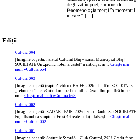
deghizat în poet, surprins de
fenomenologia morții în momentul
în care îi […]
Ediții
Cultura 664
| Imagine copertă: Palatul Cultural Blaj – sursa: Municipiul Blaj |
SOCIETATE Un „picnic nobil la castel” a anticipat în…
Citește mai
mult »
Cultura 664
Cultura 663
| Imagine copertă (captură video): BAIFF, 2026 – baiff.ro SOCIETATE
„Tehnocrat” – cuvântul lunii pe Dexonline Dexonline publică lunar
un…
Citește mai mult »
Cultura 663
Cultura 662
| Imagine copertă: RAD ART FAIR, 2026 | Foto: Daniel Sur SOCIETATE
Populismul ca simptom: Frustrări reale, soluții false și…
Citește mai
mult »
Cultura 662
Cultura 661
| Imagine copertă: Sesiunile SwordS – Club Control, 2026 Credit foto: