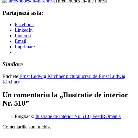
Three Nudes in- the Forest
Partajează asta:
Facebook
LinkedIn
Pinterest
Email
Imprimare
Similare
Etichete:
Ernst Ludwig Kirchner pictura
lucrari de Ernst Ludwig
Kirchner
Un comentariu la „Ilustratie de interior
Nr. 510”
Pingback:
Ilustratie de interior Nr. 510 | FeedROmania
Comentariile sunt închise.