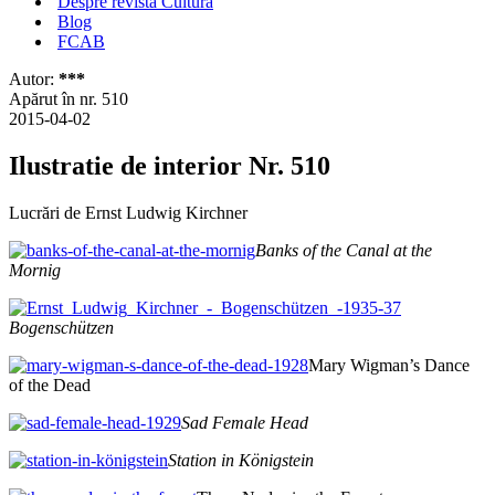
Despre revista Cultura
Blog
FCAB
Autor:
***
Apărut în nr. 510
2015-04-02
Ilustratie de interior Nr. 510
Lucrări de Ernst Ludwig Kirchner
Banks of the Canal at the
Mornig
Bogenschützen
Mary Wigman’s Dance
of the Dead
Sad Female Head
Station in Königstein