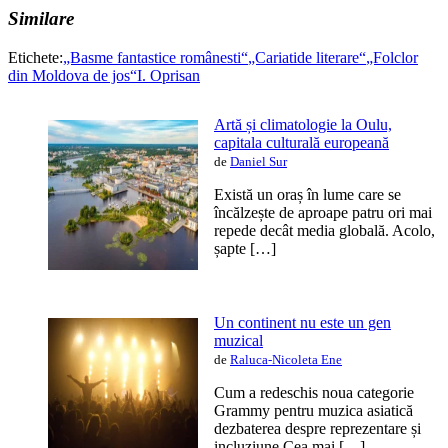
Similare
Etichete:
„Basme fantastice românesti“
„Cariatide literare“
„Folclor
din Moldova de jos“
I. Oprisan
Artă și climatologie la Oulu,
capitala culturală europeană
de
Daniel Sur
Există un oraș în lume care se
încălzește de aproape patru ori mai
repede decât media globală. Acolo,
șapte […]
Un continent nu este un gen
muzical
de
Raluca-Nicoleta Ene
Cum a redeschis noua categorie
Grammy pentru muzica asiatică
dezbaterea despre reprezentare și
incluziune Cea mai […]