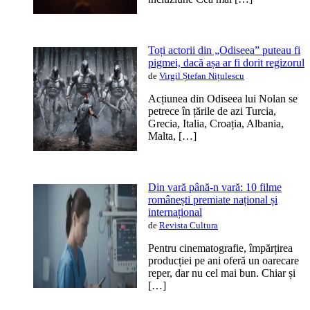
Toți actorii din „Odiseea” puteau fi
pigmei, dacă așa ar fi dorit regizorul
de
Virgil Ștefan Nițulescu
Acțiunea din Odiseea lui Nolan se
petrece în țările de azi Turcia,
Grecia, Italia, Croația, Albania,
Malta, […]
Din vară până-n vară: 10 filme
românești premiate național și
internațional
de
Revista Cultura
Pentru cinematografie, împărțirea
producției pe ani oferă un oarecare
reper, dar nu cel mai bun. Chiar și
[…]