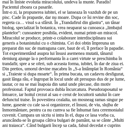
mai în liniste evolutia miracolului, undeva la munte. Paradis!
Pacientul zboara ca pasarile.
Într-o zi, la propunerea iubitei, el se lanseaza în vazduh de pe un
pisc. Cade în prapastie, dar nu moare. Dupa ce îsi revine din soc,
regreta ca… visul s-a sfârsit. În „Trandafirul din glastra“, un tânar
biolog, specializat în botanica, vrea neaparat sa cunoasca „limbajul
plantelor“: cunoastere posibila, evident, numai printr-un miracol.
Miracolul se produce, printr-o colaborare interdisciplinara sui
generis a botanistului cu o chimista. Cei doi obtin împreuna un
preparat din suc de matraguna care, baut de el, îl preface în papadie.
Tot experimentând asupra lui însusi asemenea mutatii, tânarul
demiurg ajunge la o performanta în a carei virtute se preschimba în
trandafir, spre a se oferi, sub aceasta forma, iubitei, în dar de ziua ei.
Din pretios, umorul devine macabru în „S-a întâmplat în România“
si „Traieste si dupa moarte“. În prima bucata, un cadavru desfigurat,
gasit lânga râu, e îngropat în locul unde alt presupus dus de pe lume,
lautar, ce nu se mai înapoia din satul unde plecase, din motiv
profesional. Faptul provoaca dubla încurcatura. Pseudoraposatul se
întoarce, iar hoitul crezut al sau e cerut de locuitorii satului în care
defunctul traise. În povestirea cealalta, un mosneag ramas singur pe
lume, gaseste cu cale sa-si organizeze, el însusi, de viu, slujba de
înmormântare, pentru ca nu cumva sa fie înhumat fara ceremonialul
cuvenit. Cumpara un sicriu si intra în el, dupa ce lasa vorba ca,
aruncându-se în groapa câtiva bulgari de pamânt, sa se cânte „Multi
ani traiasca“. Când bulgarii încep sa cada, falsul decedat e cuprins