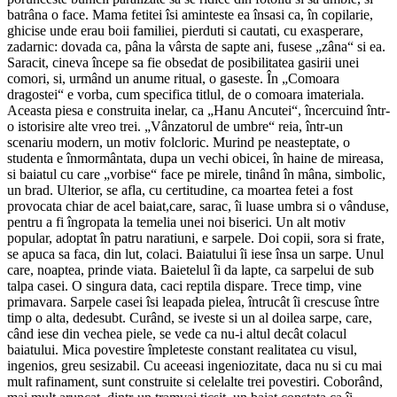
batrâna o face. Mama fetitei îsi aminteste ea însasi ca, în copilarie,
ghicise unde erau boii familiei, pierduti si cautati, cu exasperare,
zadarnic: dovada ca, pâna la vârsta de sapte ani, fusese „zâna“ si ea.
Saracit, cineva începe sa fie obsedat de posibilitatea gasirii unei
comori, si, urmând un anume ritual, o gaseste. În „Comoara
dragostei“ e vorba, cum specifica titlul, de o comoara imateriala.
Aceasta piesa e construita inelar, ca „Hanu Ancutei“, încercuind într-
o istorisire alte vreo trei. „Vânzatorul de umbre“ reia, într-un
scenariu modern, un motiv folcloric. Murind pe neasteptate, o
studenta e înmormântata, dupa un vechi obicei, în haine de mireasa,
si baiatul cu care „vorbise“ face pe mirele, tinând în mâna, simbolic,
un brad. Ulterior, se afla, cu certitudine, ca moartea fetei a fost
provocata chiar de acel baiat,care, sarac, îi luase umbra si o vânduse,
pentru a fi îngropata la temelia unei noi biserici. Un alt motiv
popular, adoptat în patru naratiuni, e sarpele. Doi copii, sora si frate,
se apuca sa faca, din lut, colaci. Baiatului îi iese însa un sarpe. Unul
care, noaptea, prinde viata. Baietelul îi da lapte, ca sarpelui de sub
talpa casei. O singura data, caci reptila dispare. Trece timp, vine
primavara. Sarpele casei îsi leapada pielea, întrucât îi crescuse între
timp o alta, dedesubt. Curând, se iveste si un al doilea sarpe, care,
când iese din vechea piele, se vede ca nu-i altul decât colacul
baiatului. Mica povestire împleteste constant realitatea cu visul,
ingenios, greu sesizabil. Cu aceeasi ingeniozitate, daca nu si cu mai
mult rafinament, sunt construite si celelalte trei povestiri. Coborând,