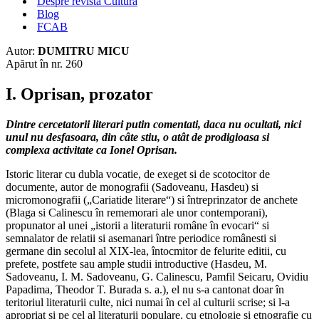
Despre revista Cultura
Blog
FCAB
Autor:
DUMITRU MICU
Apărut în nr. 260
I. Oprisan, prozator
Dintre cercetatorii literari putin comentati, daca nu ocultati, nici
unul nu desfasoara, din câte stiu, o atât de prodigioasa si
complexa activitate ca Ionel Oprisan.
Istoric literar cu dubla vocatie, de exeget si de scotocitor de
documente, autor de monografii (Sadoveanu, Hasdeu) si
micromonografii („Cariatide literare“) si întreprinzator de anchete
(Blaga si Calinescu în rememorari ale unor contemporani),
propunator al unei „istorii a literaturii române în evocari“ si
semnalator de relatii si asemanari între periodice românesti si
germane din secolul al XIX-lea, întocmitor de felurite editii, cu
prefete, postfete sau ample studii introductive (Hasdeu, M.
Sadoveanu, I. M. Sadoveanu, G. Calinescu, Pamfil Seicaru, Ovidiu
Papadima, Theodor T. Burada s. a.), el nu s-a cantonat doar în
teritoriul literaturii culte, nici numai în cel al culturii scrise; si l-a
apropriat si pe cel al literaturii populare, cu etnologie si etnografie cu