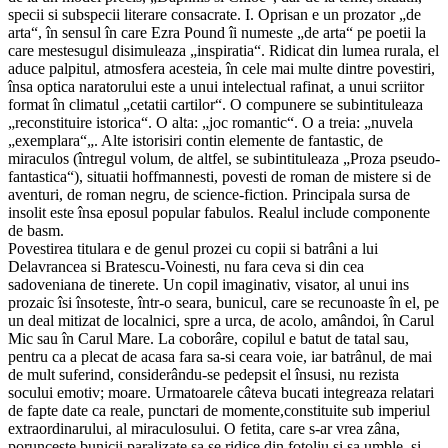
specii si subspecii literare consacrate. I. Oprisan e un prozator „de
arta“, în sensul în care Ezra Pound îi numeste „de arta“ pe poetii la
care mestesugul disimuleaza „inspiratia“. Ridicat din lumea rurala, el
aduce palpitul, atmosfera acesteia, în cele mai multe dintre povestiri,
însa optica naratorului este a unui intelectual rafinat, a unui scriitor
format în climatul „cetatii cartilor“. O compunere se subintituleaza
„reconstituire istorica“. O alta: „joc romantic“. O a treia: „nuvela
„exemplara“„. Alte istorisiri contin elemente de fantastic, de
miraculos (întregul volum, de altfel, se subintituleaza „Proza pseudo-
fantastica“), situatii hoffmannesti, povesti de roman de mistere si de
aventuri, de roman negru, de science-fiction. Principala sursa de
insolit este însa eposul popular fabulos. Realul include componente
de basm.
Povestirea titulara e de genul prozei cu copii si batrâni a lui
Delavrancea si Bratescu-Voinesti, nu fara ceva si din cea
sadoveniana de tinerete. Un copil imaginativ, visator, al unui ins
prozaic îsi însoteste, într-o seara, bunicul, care se recunoaste în el, pe
un deal mitizat de localnici, spre a urca, de acolo, amândoi, în Carul
Mic sau în Carul Mare. La coborâre, copilul e batut de tatal sau,
pentru ca a plecat de acasa fara sa-si ceara voie, iar batrânul, de mai
de mult suferind, considerându-se pedepsit el însusi, nu rezista
socului emotiv; moare. Urmatoarele câteva bucati integreaza relatari
de fapte date ca reale, punctari de momente,constituite sub imperiul
extraordinarului, al miraculosului. O fetita, care s-ar vrea zâna,
porunceste bunicii paralizate sa se ridice din fotoliu si sa umble, si