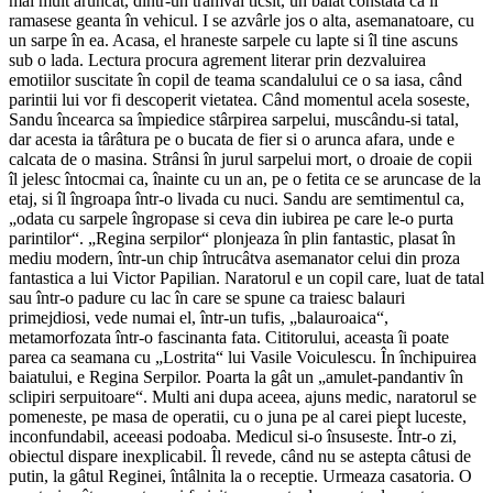
mai mult aruncat, dintr-un tramvai ticsit, un baiat constata ca îi
ramasese geanta în vehicul. I se azvârle jos o alta, asemanatoare, cu
un sarpe în ea. Acasa, el hraneste sarpele cu lapte si îl tine ascuns
sub o lada. Lectura procura agrement literar prin dezvaluirea
emotiilor suscitate în copil de teama scandalului ce o sa iasa, când
parintii lui vor fi descoperit vietatea. Când momentul acela soseste,
Sandu încearca sa împiedice stârpirea sarpelui, muscându-si tatal,
dar acesta ia târâtura pe o bucata de fier si o arunca afara, unde e
calcata de o masina. Strânsi în jurul sarpelui mort, o droaie de copii
îl jelesc întocmai ca, înainte cu un an, pe o fetita ce se aruncase de la
etaj, si îl îngroapa într-o livada cu nuci. Sandu are semtimentul ca,
„odata cu sarpele îngropase si ceva din iubirea pe care le-o purta
parintilor“. „Regina serpilor“ plonjeaza în plin fantastic, plasat în
mediu modern, într-un chip întrucâtva asemanator celui din proza
fantastica a lui Victor Papilian. Naratorul e un copil care, luat de tatal
sau într-o padure cu lac în care se spune ca traiesc balauri
primejdiosi, vede numai el, într-un tufis, „balauroaica“,
metamorfozata într-o fascinanta fata. Cititorului, aceasta îi poate
parea ca seamana cu „Lostrita“ lui Vasile Voiculescu. În închipuirea
baiatului, e Regina Serpilor. Poarta la gât un „amulet-pandantiv în
sclipiri serpuitoare“. Multi ani dupa aceea, ajuns medic, naratorul se
pomeneste, pe masa de operatii, cu o juna pe al carei piept luceste,
inconfundabil, aceeasi podoaba. Medicul si-o însuseste. Într-o zi,
obiectul dispare inexplicabil. Îl revede, când nu se astepta câtusi de
putin, la gâtul Reginei, întâlnita la o receptie. Urmeaza casatoria. O