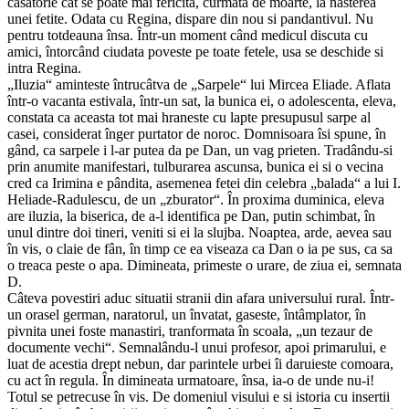
casatorie cât se poate mai fericita, curmata de moarte, la nasterea
unei fetite. Odata cu Regina, dispare din nou si pandantivul. Nu
pentru totdeauna însa. Într-un moment când medicul discuta cu
amici, întorcând ciudata poveste pe toate fetele, usa se deschide si
intra Regina.
„Iluzia“ aminteste întrucâtva de „Sarpele“ lui Mircea Eliade. Aflata
într-o vacanta estivala, într-un sat, la bunica ei, o adolescenta, eleva,
constata ca aceasta tot mai hraneste cu lapte presupusul sarpe al
casei, considerat înger purtator de noroc. Domnisoara îsi spune, în
gând, ca sarpele i l-ar putea da pe Dan, un vag prieten. Tradându-si
prin anumite manifestari, tulburarea ascunsa, bunica ei si o vecina
cred ca Irimina e pândita, asemenea fetei din celebra „balada“ a lui I.
Heliade-Radulescu, de un „zburator“. În proxima duminica, eleva
are iluzia, la biserica, de a-l identifica pe Dan, putin schimbat, în
unul dintre doi tineri, veniti si ei la slujba. Noaptea, arde, aevea sau
în vis, o claie de fân, în timp ce ea viseaza ca Dan o ia pe sus, ca sa
o treaca peste o apa. Dimineata, primeste o urare, de ziua ei, semnata
D.
Câteva povestiri aduc situatii stranii din afara universului rural. Într-
un orasel german, naratorul, un învatat, gaseste, întâmplator, în
pivnita unei foste manastiri, tranformata în scoala, „un tezaur de
documente vechi“. Semnalându-l unui profesor, apoi primarului, e
luat de acestia drept nebun, dar parintele urbei îi daruieste comoara,
cu act în regula. În dimineata urmatoare, însa, ia-o de unde nu-i!
Totul se petrecuse în vis. De domeniul visului e si istoria cu insertii