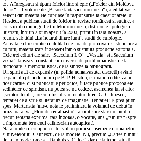
tot. A înregistrat si tiparit folclor liric si epic („Folclor din Moldova
de jos“, 11 volume de „Basme fantastice românesti“), a editat vaste
selectii din materialele cuprinse în raspunsurile la chestionarele lui
Hasdeu, a publicat studii de folclor în reviste românesti si straine, a
consacrat o monografie troitelor românesti, distribuite tipologic, cu
ilustratii, într-un album aparut în 2003, primul în tara noastra, a
reunit, sub titlul „La hotarul dintre lumi“, studii de etnologie.
Activitatea lui scriptica e dublata de una de promovare si stimulare a
culturii, materializata îndeosebi într-o sustinuta productie editoriala.
Cele trei edituri ale sale, „Saeculum I. O“, „Vestala“ si „Saeculum
vizual“ lanseaza constant carti diverse de profil umanistic, de la
dictionare la memorialistica, de la sinteze la bibliografii.
Un spirit atât de expansiv (în pofida nemaivazutei discretii) având,
se pare, drept model intim pe B. P. Hasdeu, caruia îi reediteaza nu
doar cartile, ci si publicatiile periodice, îi face publice protocoalele
sedintelor de spiritism, nu putea sa nu cedeze, asemenea lui si altor
„scriitori totali“, precum fostul sau mentor direct G. Calinescu,
tentatiei de a scrie si literatura de imaginatie. Tentatiei? E prea putin
spus. Marturisita, într-o notatie preliminara la volumul de debut în
proza narativa „Flori de cer albastru“, aparut spre sfârsitul anului
trecut, tentatia exprima, fara îndoiala, o vocatie, una „tainuita“ (spre
a împrumuta termenul calinescian autoaplicat).
Naratiunile ce compun citatul volum pornesc, asemenea romanelor
si nuvelelor lui Calinescu, de la modele. Nu, precum „Cartea nuntii“
de la un model precis, „Daphnis si Chloe“, dar de la teme, situatii,