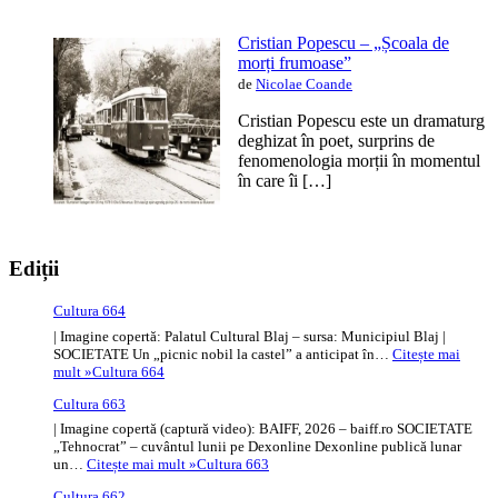
Cristian Popescu – „Școala de
morți frumoase”
de
Nicolae Coande
Cristian Popescu este un dramaturg
deghizat în poet, surprins de
fenomenologia morții în momentul
în care îi […]
Ediții
Cultura 664
| Imagine copertă: Palatul Cultural Blaj – sursa: Municipiul Blaj |
SOCIETATE Un „picnic nobil la castel” a anticipat în…
Citește mai
mult »
Cultura 664
Cultura 663
| Imagine copertă (captură video): BAIFF, 2026 – baiff.ro SOCIETATE
„Tehnocrat” – cuvântul lunii pe Dexonline Dexonline publică lunar
un…
Citește mai mult »
Cultura 663
Cultura 662