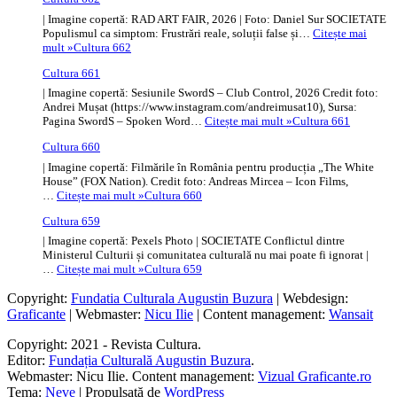
| Imagine copertă: RAD ART FAIR, 2026 | Foto: Daniel Sur SOCIETATE
Populismul ca simptom: Frustrări reale, soluții false și…
Citește mai
mult »
Cultura 662
Cultura 661
| Imagine copertă: Sesiunile SwordS – Club Control, 2026 Credit foto:
Andrei Mușat (https://www.instagram.com/andreimusat10), Sursa:
Pagina SwordS – Spoken Word…
Citește mai mult »
Cultura 661
Cultura 660
| Imagine copertă: Filmările în România pentru producția „The White
House” (FOX Nation). Credit foto: Andreas Mircea – Icon Films,
…
Citește mai mult »
Cultura 660
Cultura 659
| Imagine copertă: Pexels Photo | SOCIETATE Conflictul dintre
Ministerul Culturii și comunitatea culturală nu mai poate fi ignorat |
…
Citește mai mult »
Cultura 659
Copyright:
Fundatia Culturala Augustin Buzura
| Webdesign:
Graficante
| Webmaster:
Nicu Ilie
| Content management:
Wansait
Copyright: 2021 - Revista Cultura.
Editor:
Fundația Culturală Augustin Buzura
.
Webmaster: Nicu Ilie. Content management:
Vizual Graficante.ro
Tema:
Neve
| Propulsată de
WordPress