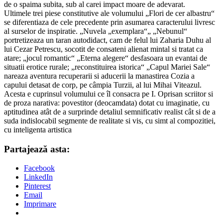
de o spaima subita, sub al carei impact moare de adevarat.
Ultimele trei piese constitutive ale volumului „Flori de cer albastru“
se diferentiaza de cele precedente prin asumarea caracterului livresc
al surselor de inspiratie. „Nuvela „exemplara“„ „Nebunul“
portretizeaza un taran autodidact, cam de felul lui Zaharia Duhu al
lui Cezar Petrescu, socotit de consateni alienat mintal si tratat ca
atare; „jocul romantic“ „Eterna alegere“ desfasoara un evantai de
situatii erotice rurale; „reconstituirea istorica“ „Capul Mariei Sale“
nareaza aventura recuperarii si aducerii la manastirea Cozia a
capului detasat de corp, pe câmpia Turzii, al lui Mihai Viteazul.
Acesta e cuprinsul volumului ce îl consacra pe I. Oprisan scriitor si
de proza narativa: povestitor (deocamdata) dotat cu imaginatie, cu
aptitudinea atât de a surprinde detaliul semnificativ realist cât si de a
suda indislocabil segmente de realitate si vis, cu simt al compozitiei,
cu inteligenta artistica
Partajează asta:
Facebook
LinkedIn
Pinterest
Email
Imprimare