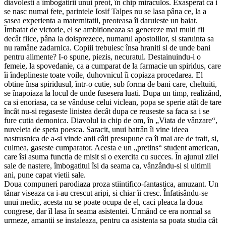
diavolesti a îmbogatirii unui preot, în chip miraculos. Exasperat ca i
se nasc numai fete, parintele Iosif Talpes nu se lasa pâna ce, la a
sasea experienta a maternitatii, preoteasa îi daruieste un baiat.
Îmbatat de victorie, el se ambitioneaza sa genereze mai multi fii
decât fiice, pâna la doisprezece, numarul apostolilor, si staruinta sa
nu ramâne zadarnica. Copiii trebuiesc însa hraniti si de unde bani
pentru alimente? I-o spune, piezis, necuratul. Destainuindu-i o
femeie, la spovedanie, ca a cumparat de la farmacie un spiridus, care
îi îndeplineste toate voile, duhovnicul îi copiaza procedarea. El
obtine însa spiridusul, într-o cutie, sub forma de bani care, cheltuiti,
se înapoiaza la locul de unde fusesera luati. Dupa un timp, realizând,
ca si enoriasa, ca se vânduse celui viclean, popa se sperie atât de tare
încât nu-si regaseste linistea decât dupa ce reuseste sa faca sa i se
fure cutia demonica. Diavolul ia chip de om, în „Viata de vânzare“,
nuveleta de speta poesca. Saracit, unui batrân îi vine ideea
nastrusnica de a-si vinde anii câti presupune ca îi mai are de trait, si,
culmea, gaseste cumparator. Acesta e un „pretins“ student american,
care îsi asuma functia de misit si o exercita cu succes. În ajunul zilei
sale de nastere, îmbogatitul îsi da seama ca, vânzându-si si ultimii
ani, pune capat vietii sale.
Doua compuneri parodiaza proza stiintifico-fantastica, amuzant. Un
tânar viseaza ca i-au crescut aripi, si chiar îi cresc. Înfatisându-se
unui medic, acesta nu se poate ocupa de el, caci pleaca la doua
congrese, dar îl lasa în seama asistentei. Urmând ce era normal sa
urmeze, amantii se instaleaza, pentru ca asistenta sa poata studia cât