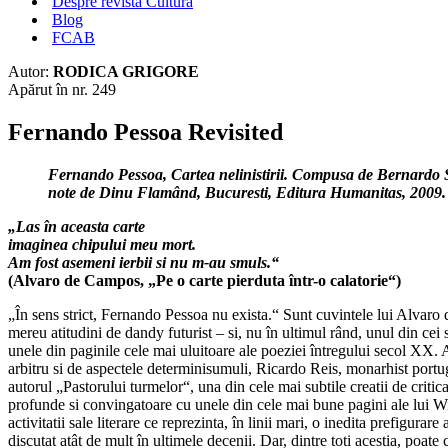
Despre revista Cultura
Blog
FCAB
Autor:
RODICA GRIGORE
Apărut în nr. 249
Fernando Pessoa Revisited
Fernando Pessoa, Cartea nelinistirii. Compusa de Bernardo So
note de Dinu Flamând, Bucuresti, Editura Humanitas, 2009.
„Las în aceasta carte
imaginea chipului meu mort.
Am fost asemeni ierbii si nu m-au smuls.“
(Alvaro de Campos, „Pe o carte pierduta într-o calatorie“)
„În sens strict, Fernando Pessoa nu exista.“ Sunt cuvintele lui Alvar
mereu atitudini de dandy futurist – si, nu în ultimul rând, unul din ce
unele din paginile cele mai uluitoare ale poeziei întregului secol XX. 
arbitru si de aspectele determinisumuli, Ricardo Reis, monarhist portugh
autorul „Pastorului turmelor“, una din cele mai subtile creatii de critic
profunde si convingatoare cu unele din cele mai bune pagini ale lui Wi
activitatii sale literare ce reprezinta, în linii mari, o inedita prefigurar
discutat atât de mult în ultimele decenii. Dar, dintre toti acestia, poa