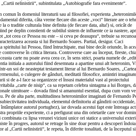
 „Cartii nelinistirii“, subintitulata „Autobiografie fara evenimente“.
comun în domeniul literaturii sau al filosofiei, experienta „heteronimil
damental diferita, câta vreme fiecare din aceste „voci“ literare are o teh
la o traditie culturala bine definita (de fiecare data, alta!) si, oricât de
iind pe deplin constienti de subtilul sistem de influente ce ia nastere, ap
rept „tot ceea ce Pessoa nu este – si ceva pe deasupra“, trebuie sa recuno
m caracterizarea aceasta si lui Bernardo Soares. Partial, desigur. Caci
 spiritului lui Pessoa, fiind întruchipate, mai bine decât oriunde, în ace
ontroverse în critica literara. Controverse care au început, fireste, chi
ceasta carte nu poate avea ceea ce, în sens strict, poarta numele de „edit
entia initiala a autorului fiind desemnata a apartine unui alt heteronim, V
într-un soi de neasteptat testament literar al lui Bernardo Soares, „Carte
termenului, o culegere de gânduri, meditatii filosofice, amintiri imaginate
urii si de a-l face sa organizeze el însusi materialul vast al proiectului
veritabila „carte de nisip“, ca sa repetam celebra sintagma a lui Borges, da
ctionale uimitoare – dovada fiind si amanuntul esential, dupa cum vom ve
au. Pe de alta parte, multitudinea heteronimilor imaginati de Fernando P
biectivitatea individuala, elementul definitoriu al gândirii occidentale,
 întâmplator autorul portughez), iar dovada acestui fapt este întreaga act
istra propriile experiente, ci a prefigurat una din orietarile care vor domin
 combinata cu lipsa vreunei viziuni unice ori statice a universului exteri
niste în progres, autorul se retrage în sine doar pentru a descoperi îndoia
„Cartii nelinistirii“, le repeta, în diferite tonalitati, de la începutul s