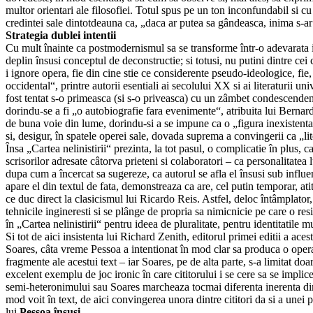
multor orientari ale filosofiei. Totul spus pe un ton inconfundabil si c
credintei sale dintotdeauna ca, „daca ar putea sa gândeasca, inima s-ar
Strategia dublei intentii
Cu mult înainte ca postmodernismul sa se transforme într-o adevarata
deplin însusi conceptul de deconstructie; si totusi, nu putini dintre cei
i ignore opera, fie din cine stie ce considerente pseudo-ideologice, f
occidental“, printre autorii esentiali ai secolului XX si ai literaturii u
fost tentat s-o primeasca (si s-o priveasca) cu un zâmbet condescendent,
dorindu-se a fi „o autobiografie fara evenimente“, atribuita lui Bernar
de buna voie din lume, dorindu-si a se impune ca o „figura inexistenta“,
si, desigur, în spatele operei sale, dovada suprema a convingerii ca „lit
Însa „Cartea nelinistirii“ prezinta, la tot pasul, o complicatie în plus, 
scrisorilor adresate câtorva prieteni si colaboratori – ca personalitate
dupa cum a încercat sa sugereze, ca autorul se afla el însusi sub influen
apare el din textul de fata, demonstreaza ca are, cel putin temporar, atit
ce duc direct la clasicismul lui Ricardo Reis. Astfel, deloc întâmplato
tehnicile ingineresti si se plânge de propria sa nimicnicie pe care o 
în „Cartea nelinistirii“ pentru ideea de pluralitate, pentru identitatile m
Si tot de aici insistenta lui Richard Zenith, editorul primei editii a ac
Soares, câta vreme Pessoa a intentionat în mod clar sa produca o opera 
fragmente ale acestui text – iar Soares, pe de alta parte, s-a limitat d
excelent exemplu de joc ironic în care cititorului i se cere sa se implic
semi-heteronimului sau Soares marcheaza tocmai diferenta inerenta dint
mod voit în text, de aici convingerea unora dintre cititori da si a unei pa
lui
Pessoa însusi…