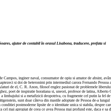
ares, ajutor de contabil în orasul Lisabona, traducere, prefata si
o de Campos, inginer naval, consumator de opiu si amator de absint, avâ
i saptezeci si doi de heteronimi prin intermediul carora Fernando Pessoa a
Alaturi de el, C. R. Anon, filosof englez pasionat de problemele liberulu
ez, poet de inspiratie horatiana si, uneori, profesor de latina, Alberto 
a a limbajului si a metafizicii deopotriva, cu fragmente cel putin la fel de
ttgenstein, sunt doar câteva din mastile adoptate de Pessoa de-a lungul
e a conditiei postmoderne lipsite de o identitate unica si stabila, despre car
te ca cel mai apropiat de ceea ce avea Pessoa mai profund este, daca e sa