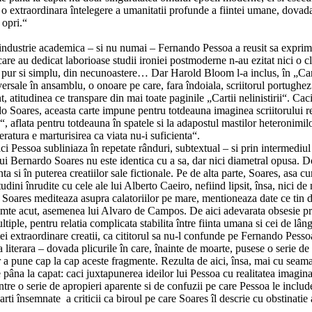
u o extraordinara întelegere a umanitatii profunde a fiintei umane, dovad
 opri.“
 industrie academica – si nu numai – Fernando Pessoa a reusit sa expri
 care au dedicat laborioase studii ironiei postmoderne n-au ezitat nici o cl
ie, pur si simplu, din necunoastere… Dar Harold Bloom l-a inclus, în „C
niversale în ansamblu, o onoare pe care, fara îndoiala, scriitorul portughez 
 atitudinea ce transpare din mai toate paginile „Cartii nelinistirii“. Caci
do Soares, aceasta carte impune pentru totdeauna imaginea scriitorului r
 aflata pentru totdeauna în spatele si la adapostul mastilor heteronimilo
eratura e marturisirea ca viata nu-i suficienta“.
caci Pessoa subliniaza în repetate rânduri, subtextual – si prin intermediul
a lui Bernardo Soares nu este identica cu a sa, dar nici diametral opusa. 
ta si în puterea creatiilor sale fictionale. Pe de alta parte, Soares, asa c
udini înrudite cu cele ale lui Alberto Caeiro, nefiind lipsit, însa, nici de
r, Soares mediteaza asupra calatoriilor pe mare, mentioneaza date ce tin 
resimte acut, asemenea lui Alvaro de Campos. De aici adevarata obsesie p
ultiple, pentru relatia complicata stabilita între fiinta umana si cei de lân
estei extraordinare creatii, ca cititorul sa nu-l confunde pe Fernando Pess
literara – dovada plicurile în care, înainte de moarte, pusese o serie de
oar a pune cap la cap aceste fragmente. Rezulta de aici, însa, mai cu seam
e pâna la capat: caci juxtapunerea ideilor lui Pessoa cu realitatea imagina
re o serie de apropieri aparente si de confuzii pe care Pessoa le includ
rti însemnate a criticii ca biroul pe care Soares îl descrie cu obstinatie a