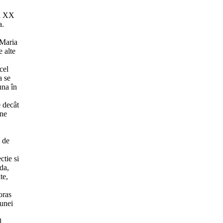
ul XX
a.
 Maria
e alte
cel
a se
una în
e decât
une
, de
ctie si
nda,
te,
oras
 unei
l