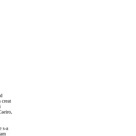
nd
 creat
i
Caeiro,
e s-a
 dam