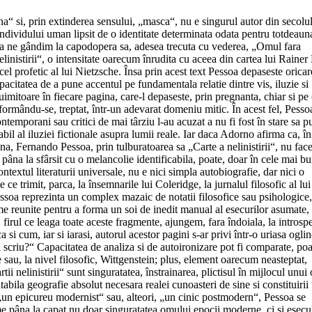
a“ si, prin extinderea sensului, „masca“, nu e singurul autor din secol
ndividului uman lipsit de o identitate determinata odata pentru totdeaun
aca ne gândim la capodopera sa, adesea trecuta cu vederea, „Omul fara
nelinistirii“, o intensitate oarecum înrudita cu aceea din cartea lui Rainer
l profetic al lui Nietzsche. Însa prin acest text Pessoa depaseste oricar
acitatea de a pune accentul pe fundamentala relatie dintre vis, iluzie si
 uimitoare în fiecare pagina, care-l depaseste, prin pregnanta, chiar si pe 
nsformându-se, treptat, într-un adevarat domeniu mitic. În acest fel, Pesso
ontemporani sau critici de mai târziu l-au acuzat a nu fi fost în stare sa p
abil al iluziei fictionale asupra lumii reale. Iar daca Adorno afirma ca, în
a, Fernando Pessoa, prin tulburatoarea sa „Carte a nelinistirii“, nu fac
 pâna la sfârsit cu o melancolie identificabila, poate, doar în cele mai b
ontextul literaturii universale, nu e nici simpla autobiografie, dar nici o
 ce trimit, parca, la însemnarile lui Coleridge, la jurnalul filosofic al lui
Pessoa reprezinta un complex mazaic de notatii filosofice sau psihologice
sme reunite pentru a forma un soi de inedit manual al esecurilor asumate,
firul ce leaga toate aceste fragmente, ajungem, fara îndoiala, la introspe
 si cum, iar si iarasi, autorul acestor pagini s-ar privi într-o uriasa ogli
 scriu?“ Capacitatea de analiza si de autoironizare pot fi comparate, poa
sau, la nivel filosofic, Wittgenstein; plus, element oarecum neasteptat,
 nelinistirii“ sunt singuratatea, înstrainarea, plictisul în mijlocul unui 
tabila geografie absolut necesara realei cunoasteri de sine si constituirii
, „un epicureu modernist“ sau, alteori, „un cinic postmodern“, Pessoa se
me pâna la capat nu doar singuratatea omului epocii moderne, ci si esecu