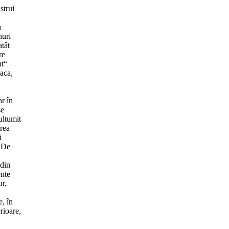
strui
a
nuri
atât
re
nt“
daca,
ar în
se
ultumit
area
i
. De
 din
ente
ur,
e, în
rioare,