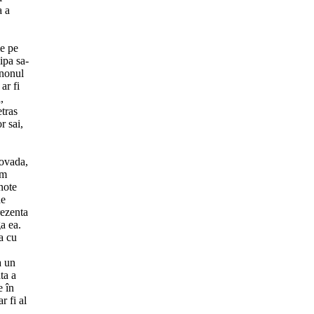
a a
me pe
ipa sa-
anonul
ar fi
,
etras
r sai,
Dovada,
um
 note
de
rezenta
ga ea.
oa cu
a un
ta a
e în
r fi al