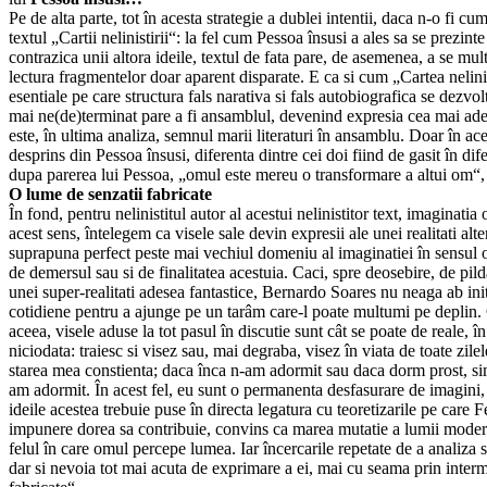
Pe de alta parte, tot în acesta strategie a dublei intentii, daca n-o fi c
textul „Cartii nelinistirii“: la fel cum Pessoa însusi a ales sa se prezi
contrazica unii altora ideile, textul de fata pare, de asemenea, a se mul
lectura fragmentelor doar aparent disparate. E ca si cum „Cartea nelinist
esentiale pe care structura fals narativa si fals autobiografica se dezv
mai ne(de)terminat pare a fi ansamblul, devenind expresia cea mai adecvat
este, în ultima analiza, semnul marii literaturi în ansamblu. Doar în ac
desprins din Pessoa însusi, diferenta dintre cei doi fiind de gasit în dife
dupa parerea lui Pessoa, „omul este mereu o transformare a altui om“, la
O lume de senzatii fabricate
În fond, pentru nelinistitul autor al acestui nelinistitor text, imaginatia 
acest sens, întelegem ca visele sale devin expresii ale unei realitati alter
suprapuna perfect peste mai vechiul domeniu al imaginatiei în sensul o
de demersul sau si de finalitatea acestuia. Caci, spre deosebire, de pilda
unei super-realitati adesea fantastice, Bernardo Soares nu neaga ab init
cotidiene pentru a ajunge pe un tarâm care-l poate multumi pe deplin. C
aceea, visele aduse la tot pasul în discutie sunt cât se poate de reale,
niciodata: traiesc si visez sau, mai degraba, visez în viata de toate zil
starea mea constienta; daca înca n-am adormit sau daca dorm prost, simt
am adormit. În acest fel, eu sunt o permanenta desfasurare de imagini,
ideile acestea trebuie puse în directa legatura cu teoretizarile pe care 
impunere dorea sa contribuie, convins ca marea mutatie a lumii moderne
felul în care omul percepe lumea. Iar încercarile repetate de a analiza 
dar si nevoia tot mai acuta de exprimare a ei, mai cu seama prin inter