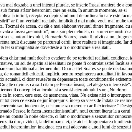
umva mai degraba a unei intentii plurale, se înscrie însasi maniera de a con
nte sub forma atâtor heteronimi care nu ezita, în anumite momente, sa-si
tiplica la infinit, receptarea depinzând mult de ordinea în care este facut
irii“ ar fi un veritabil recitativ, implicând mai multe voci, mai multe to
olta. Tocmai de aceea, cu cât e mai elaborat vreunul dintre fragmente, cu 
a a însasi „nelinistirii“, nu a simplei nelinisti, ci a unei nelinistiri ca
est sens, autorul textului, Bernardo Soares, poate fi privit ca un „fragme
renta mult discutata pe parcursul cartii, între realitate si imaginatie. Iar 
 fel si imaginatia se dovedeste a fi o modificare a realitatii.
ofera chiar mai mult decât o evadare de pe teritoriul realitatii cotidiene, i
native, un soi de spatiu al idealitatii ce poate fi controlat astfel încât sa 
arecum traditional al termenului. Doar astfel Soares se poate declara m
, de romanticii criticati, implicit, pentru respingerea actualitatii în favo
io actualul, ci doar reuse?te sa depaseasca toate conditionarile existente
u alte cuvinte, ca sa-l citam pe Pessoa însusi, „el alege sa interexiste“
 în termenii conceptiei autorului si a semi-heteronimului sau: „Nu dorm
ele ca în somn, care este, de asemenea, viata. Nu exista nici o întrerupere
 tot ceea ce exista de jur împrejur si încep sa visez de îndata ce realm
 coerente sau incoerente, ce simuleaza mereu ca ar fi exterioare.“ Desig
Fernado Pessoa le facea „senzationismului“, noul curent literar la a carui
 nu consta în noile obiecte, ci într-o modificare a senzatiilor cunoscut
senzatia duc, evident, la deformarea ei, de aici si fragmentarea lumii exte
mediul heteronimilor, imaginea cea mai adecvata a „noii lumi de senzatii