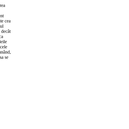
erea
ent
ste cea
tul
a decât
ca
eile
acele
punând,
sa se