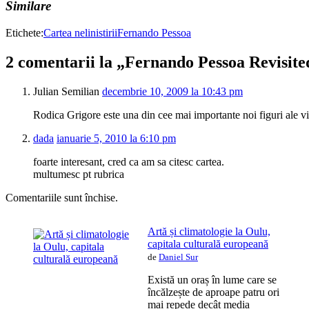
Similare
Etichete:
Cartea nelinistirii
Fernando Pessoa
2 comentarii la „Fernando Pessoa Revisite
Julian Semilian
decembrie 10, 2009 la 10:43 pm
Rodica Grigore este una din cee mai importante noi figuri ale vie
dada
ianuarie 5, 2010 la 6:10 pm
foarte interesant, cred ca am sa citesc cartea.
multumesc pt rubrica
Comentariile sunt închise.
Artă și climatologie la Oulu,
capitala culturală europeană
de
Daniel Sur
Există un oraș în lume care se
încălzește de aproape patru ori
mai repede decât media