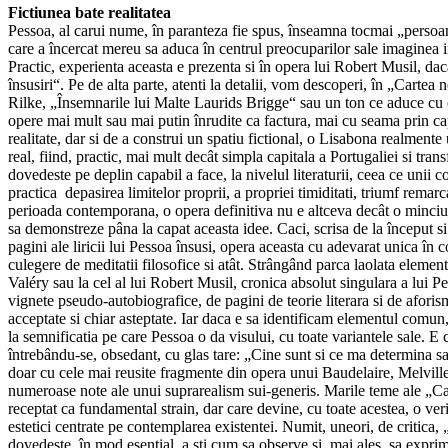
Fictiunea bate realitatea
Pessoa, al carui nume, în paranteza fie spus, înseamna tocmai „persoan
care a încercat mereu sa aduca în centrul preocuparilor sale imaginea i
Practic, experienta aceasta e prezenta si în opera lui Robert Musil, d
însusiri“. Pe de alta parte, atenti la detalii, vom descoperi, în „Cartea 
Rilke, „Însemnarile lui Malte Laurids Brigge“ sau un ton ce aduce cu ce
opere mai mult sau mai putin înrudite ca factura, mai cu seama prin cap
realitate, dar si de a construi un spatiu fictional, o Lisabona realmente
real, fiind, practic, mai mult decât simpla capitala a Portugaliei si tra
dovedeste pe deplin capabil a face, la nivelul literaturii, ceea ce unii c
practica depasirea limitelor proprii, a propriei timiditati, triumf remarc
perioada contemporana, o opera definitiva nu e altceva decât o minciun
sa demonstreze pâna la capat aceasta idee. Caci, scrisa de la început si
pagini ale liricii lui Pessoa însusi, opera aceasta cu adevarat unica în c
culegere de meditatii filosofice si atât. Strângând parca laolata elemente
Valéry sau la cel al lui Robert Musil, cronica absolut singulara a lui 
vignete pseudo-autobiografice, de pagini de teorie literara si de afori
acceptate si chiar asteptate. Iar daca e sa identificam elementul comun, 
la semnificatia pe care Pessoa o da visului, cu toate variantele sale. E ca
întrebându-se, obsedant, cu glas tare: „Cine sunt si ce ma determina sa
doar cu cele mai reusite fragmente din opera unui Baudelaire, Melville 
numeroase note ale unui suprarealism sui-generis. Marile teme ale „Cartii
receptat ca fundamental strain, dar care devine, cu toate acestea, o veri
estetici centrate pe contemplarea existentei. Numit, uneori, de critica
dovedeste, în mod esential, a sti cum sa observe si, mai ales, sa expri