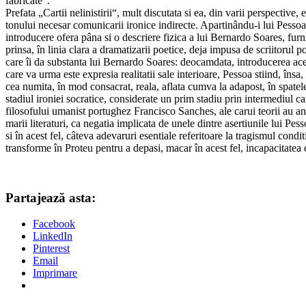
fabricate“.
Prefata „Cartii nelinistirii“, mult discutata si ea, din varii perspective
tonului necesar comunicarii ironice indirecte. Apartinându-i lui Pessoa 
introducere ofera pâna si o descriere fizica a lui Bernardo Soares, furn
prinsa, în linia clara a dramatizarii poetice, deja impusa de scriitorul p
care îi da substanta lui Bernardo Soares: deocamdata, introducerea aceast
care va urma este expresia realitatii sale interioare, Pessoa stiind, îns
cea numita, în mod consacrat, reala, aflata cumva la adapost, în spatel
stadiul ironiei socratice, considerate un prim stadiu prin intermediul ca
filosofului umanist portughez Francisco Sanches, ale carui teorii au an
marii literaturi, ca negatia implicata de unele dintre asertiunile lui Pe
si în acest fel, câteva adevaruri esentiale referitoare la tragismul cond
transforme în Proteu pentru a depasi, macar în acest fel, incapacitatea 
Partajează asta:
Facebook
LinkedIn
Pinterest
Email
Imprimare