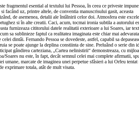
, este fragmentul esential al textului lui Pessoa, în ceea ce priveste impun
si facând uz, printre altele, de conventia manuscrisului gasit, aceasta
izând, de asemenea, detalii ale întâlnirii celor doi. Atmosfera este excel
ortughez si în alte creatii. Caci, acum, tocmai ironia subtila a autorului e
a furnizeaza cititorului datele realitatii exterioare a lui Soares, iar tex
a, cum sa sublinieze faptul ca realitatea imaginata este chiar mai adevarat
e celei dintâi. Fernando Pessoa se dovedeste, astfel, capabil sa depaseas
ruia se poate ajunge la deplina constiinta de sine. Preluând o serie din id
ticipat gândirea carteziana, „Cartea nelinistirii“ demonstreaza, cu mijlo
ssoa/Soares nu este, în fapt, decât semnul celei mai complete afirmatii, s
itiei umane, marcate de imaginea unei perpetue sfâsieri a lui Orfeu tentat 
de exprimare totala, atât de mult visata.