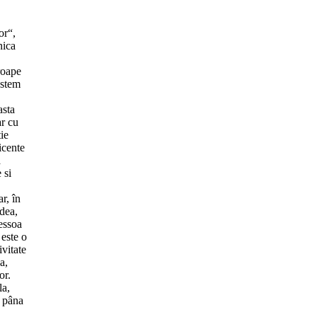
or“,
nica
roape
astem
asta
ar cu
ie
icente
a
 si
r, în
dea,
essoa
 este o
ivitate
a,
or.
la,
i pâna