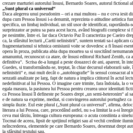
crezare marturiei autorului însusi, Bernardo Soares, autorul fictional al
„Sunt plural ca universul“
Daca alegerea unui pseudonim – ori a mai multora – nu e ceva iesit din 
dupa cum Pessoa însusi i-a denumit, reprezinta o atitudine artistica fun
specifica, un limbaj individual, un stil usor de identificat, raportându-se 
surprinzator ar putea sa para acest lucru, având biografii complexe si f
pe nesimtite, între ei. Iar daca Octavio Paz îl caracteriza pe Caeiro d
ca, la sfârsitul lecturii „Cartii nelinistirii“, suntem tentati sa-i aplica
fragmentarismul si tehnica omisiunii voite se dovedesc a fi însasi esenta
opera în proza, publicata abia dupa moartea sa si suscitând nenumarate c
amanuntul, recunoscut ca atare, de însusi editorul Richard Zenith, ca a
definitiva“. Scrisa de-a lungul a peste douazeci de ani, aparent, în int
Guedes, si transformându-se, treptat, în chiar decursul elaborarii sale, 
nelinistirii“ e, mai mult decât o „autobiografie“ în sensul consacrat al 
senzatii analizate pe larg, fapt de natura a implica cititorul în actul lect
nedefinitivat al lui Pessoa. O imagine care trimite, fara îndoiala, la o 
egala masura, la pasiunea lui Pessoa pentru crearea unor identitati fi
ca Pessoa însusi îl defineste pe Soares drept „un semi-heteronim“ al s
e de natura sa exprime, mediat, si convingerea autorului portughez ca su
simpla iluzie. Eul este plural („Sunt plural ca universul“, afirma, deloc
literara a lui Pessoa, care, procedând astfel, nu s-a limitat la a-si înreg
ceva mai târziu, întreaga cultura europeana: o acuta constiinta a sinelui
Tocmai de aceea, lipsit de sprijinul religiei sau al vechii credinte ilumi
neîncrederea, elementele pe care Bernardo Soares, desemnat drept autor al 
la sfârsitul textului sau.