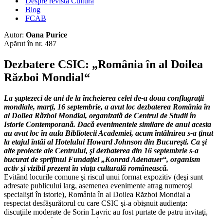
Despre revista Cultura
Blog
FCAB
Autor:
Oana Purice
Apărut în nr. 487
Dezbatere CSIC: „România în al Doilea
Război Mondial“
La şaptezeci de ani de la încheierea celei de-a doua conflagraţii
mondiale, marţi, 16 septembrie, a avut loc dezbaterea România în
al Doilea Război Mondial, organizată de Centrul de Studii în
Istorie Contemporană. Dacă evenimentele similare de anul acesta
au avut loc în aula Bibliotecii Academiei, acum întâlnirea s-a ţinut
la etajul întâi al Hotelului Howard Johnson din Bucureşti. Ca şi
alte proiecte ale Centrului, şi dezbaterea din 16 septembrie s-a
bucurat de sprijinul Fundaţiei „Konrad Adenauer“, organism
activ şi vizibil prezent în viaţa culturală românească.
Evitând locurile comune şi riscul unui format expozitiv (deşi sunt
adresate publicului larg, asemenea evenimente atrag numeroşi
specialişti în istorie), România în al Doilea Război Mondial a
respectat desfăşurătorul cu care CSIC şi-a obişnuit audienţa:
discuţiile moderate de Sorin Lavric au fost purtate de patru invitaţi,