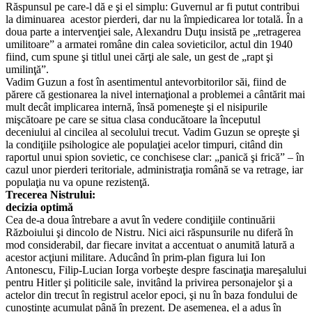
Răspunsul pe care-l dă e şi el simplu: Guvernul ar fi putut contribui
la diminuarea acestor pierderi, dar nu la împiedicarea lor totală. În a
doua parte a intervenţiei sale, Alexandru Duţu insistă pe „retragerea
umilitoare” a armatei române din calea sovieticilor, actul din 1940
fiind, cum spune şi titlul unei cărţi ale sale, un gest de „rapt şi
umilinţă”.
Vadim Guzun a fost în asentimentul antevorbitorilor săi, fiind de
părere că gestionarea la nivel internaţional a problemei a cântărit mai
mult decât implicarea internă, însă pomeneşte şi el nisipurile
mişcătoare pe care se situa clasa conducătoare la începutul
deceniului al cincilea al secolului trecut. Vadim Guzun se opreşte şi
la condiţiile psihologice ale populaţiei acelor timpuri, citând din
raportul unui spion sovietic, ce conchisese clar: „panică şi frică” – în
cazul unor pierderi teritoriale, administraţia română se va retrage, iar
populaţia nu va opune rezistenţă.
Trecerea Nistrului:
decizia optimă
Cea de-a doua întrebare a avut în vedere condiţiile continuării
Războiului şi dincolo de Nistru. Nici aici răspunsurile nu diferă în
mod considerabil, dar fiecare invitat a accentuat o anumită latură a
acestor acţiuni militare. Aducând în prim-plan figura lui Ion
Antonescu, Filip-Lucian Iorga vorbeşte despre fascinaţia mareşalului
pentru Hitler şi politicile sale, invitând la privirea personajelor şi a
actelor din trecut în registrul acelor epoci, şi nu în baza fondului de
cunoştinţe acumulat până în prezent. De asemenea, el a adus în