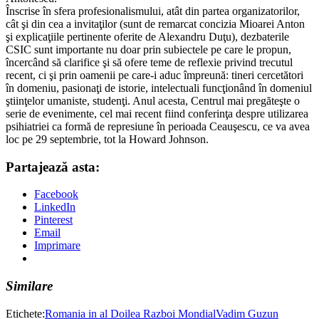
Înscrise în sfera profesionalismului, atât din partea organizatorilor,
cât şi din cea a invitaţilor (sunt de remarcat concizia Mioarei Anton
şi explicaţiile pertinente oferite de Alexandru Duţu), dezbaterile
CSIC sunt importante nu doar prin subiectele pe care le propun,
încercând să clarifice şi să ofere teme de reflexie privind trecutul
recent, ci şi prin oamenii pe care-i aduc împreună: tineri cercetători
în domeniu, pasionaţi de istorie, intelectuali funcţionând în domeniul
ştiinţelor umaniste, studenţi. Anul acesta, Centrul mai pregăteşte o
serie de evenimente, cel mai recent fiind conferinţa despre utilizarea
psihiatriei ca formă de represiune în perioada Ceauşescu, ce va avea
loc pe 29 septembrie, tot la Howard Johnson.
Partajează asta:
Facebook
LinkedIn
Pinterest
Email
Imprimare
Similare
Etichete:
Romania in al Doilea Razboi Mondial
Vadim Guzun