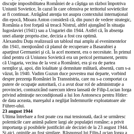
discuţie imposibilitatea României de a câştiga un război împotriva
Uniunii Sovietice, în cazul în care ofensiva pe teritoriul sovieticilor
ar fi continuat. Atrăgând atenţia tot asupra contextului internaţional
din epocă, Mioara Anton consideră că, din punct de vedere strategic,
România a fost forţată să treacă Nistrul, altfel ajungând în situaţia
Iugoslaviei (1941) sau a Ungariei din 1944. Astfel că, în absenţa
unei alianţe propriu-zise, decizia a fost cea optimă.
Alexandru Duţu realizează un tabloul mai amplu al evenimentelor
din 1941, menţionând că planul de recuperare a Basarabiei a
aparţinut Germaniei şi că, la acel moment, era o necesitate. În primul
rând pentru că Uniunea Sovietică era un pericol permanent, pentru
că Ungaria, vecina de la vest a României, era şi ea de partea
nemţilor şi, apoi, din loialitate şi demnitate militară, absentă, cum s-a
văzut, în 1940. Vadim Guzun duce povestea mai departe, vorbind
despre prezenţa României în Transnistria, care nu s-a comportat ca
putere de ocupaţie autoritară, ci a avut doar rol de administraţie a
provinciei, contrazicând oarecum ideea lansată de Filip-Lucian Iorga
privind admiraţie necondiţionată a lui Ion Antonescu pentru Hitler:
de data aceasta, mareşalul a neglijat îndemnurile exploatatoare ale
Führer-ului.
23 august 1944
Ultima întrebare a fost poate cea mai tensionată, dacă se urmăresc
polemicile care animă paliere largi ale populaţiei române; a privit
importanţa şi posibilele justificări ale deciziei de la 23 august 1944.
Şi aici, opiniile au fost similare. Răspunsul lui Filip-Lucian Iorga a