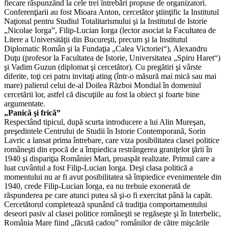
fiecare răspunzând la cele trei întrebări propuse de organizatori.
Conferenţiarii au fost Mioara Anton, cercetător ştiinţific la Institutul
Naţional pentru Studiul Totalitarismului şi la Institutul de Istorie
„Nicolae Iorga”, Filip-Lucian Iorga (lector asociat la Facultatea de
Litere a Universităţii din Bucureşti, precum şi la Institutul
Diplomatic Român şi la Fundaţia „Calea Victoriei“), Alexandru
Duţu (profesor la Facultatea de Istorie, Universitatea „Spiru Haret“)
şi Vadim Guzun (diplomat şi cercetător). Cu pregătiri şi vârste
diferite, toţi cei patru invitaţi ating (într-o măsură mai mică sau mai
mare) palierul celui de-al Doilea Război Mondial în domeniul
cercetării lor, astfel că discuţiile au fost la obiect şi foarte bine
argumentate.
„Panică şi frică”
Respectând tipicul, după scurta introducere a lui Alin Mureşan,
preşedintele Centrului de Studii în Istorie Contemporană, Sorin
Lavric a lansat prima întrebare, care viza posibilitatea clasei politice
româneşti din epocă de a împiedica restrângerea graniţelor ţării în
1940 şi dispariţia României Mari, proaspăt realizate. Primul care a
luat cuvântul a fost Filip-Lucian Iorga. Deşi clasa politică a
momentului nu ar fi avut posibilitatea să împiedice evenimentele din
1940, crede Filip-Lucian Iorga, ea nu trebuie exonerată de
răspunderea pe care atunci putea să şi-o fi exercitat până la capăt.
Cercetătorul completează spunând că tradiţia comportamentului
deseori pasiv al clasei politice româneşti se regăseşte şi în Interbelic,
România Mare fiind „făcută cadou” românilor de către mişcările