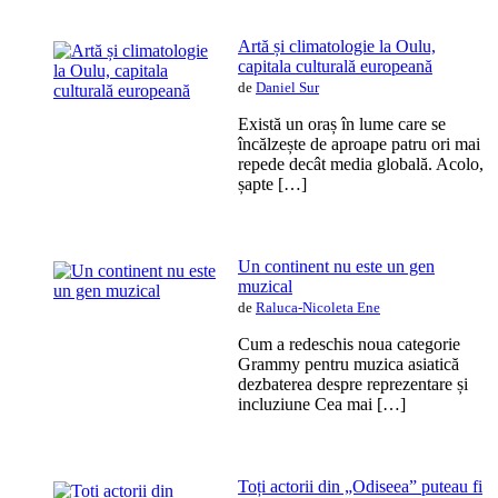
Artă și climatologie la Oulu,
capitala culturală europeană
de
Daniel Sur
Există un oraș în lume care se
încălzește de aproape patru ori mai
repede decât media globală. Acolo,
șapte […]
Un continent nu este un gen
muzical
de
Raluca-Nicoleta Ene
Cum a redeschis noua categorie
Grammy pentru muzica asiatică
dezbaterea despre reprezentare și
incluziune Cea mai […]
Toți actorii din „Odiseea” puteau fi