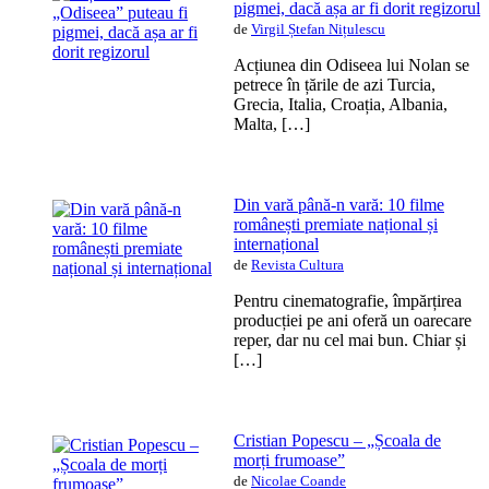
pigmei, dacă așa ar fi dorit regizorul
de
Virgil Ștefan Nițulescu
Acțiunea din Odiseea lui Nolan se
petrece în țările de azi Turcia,
Grecia, Italia, Croația, Albania,
Malta, […]
Din vară până-n vară: 10 filme
românești premiate național și
internațional
de
Revista Cultura
Pentru cinematografie, împărțirea
producției pe ani oferă un oarecare
reper, dar nu cel mai bun. Chiar și
[…]
Cristian Popescu – „Școala de
morți frumoase”
de
Nicolae Coande