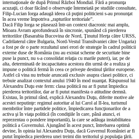
internaţionale de după Primul Război Mondial. Fără a pronunţa
acuzaţii, ci doar făcând o observaţie întemeiată pe studiile consultate,
Filip-Lucian Iorga adaugă ideea că puţini politicieni s-au pronunţat
în acea vreme împotriva „rapturilor teritoriale”.
Dacă Filip Iorga se plasează într-un context diacronic mai amplu,
Mioara Avram aprofundează în sincronie, spunând că pierderea
teritoriilor (Basarabia Bucovina de Nord, Ţinutul Herţa către URSS,
Cadrilaterul către Bulgaria, Nord-Vestul Transilvaniei către Ungaria)
a fost pe de o parte rezultatul unei erori de strategie în cadrul politicii
externe duse de România (nu au existat scheme de securitate bine
puse la punct, nu s-a consolidat relaţia cu marile puteri), iar, pe de
alta, determinată de incapacitatea acestora din urmă de a realiza şi
impune o politică fermă în ceea ce priveşte destinul ţărilor europene.
Astfel că vina nu trebuie aruncată exclusiv asupra clasei politice, ci
trebuie analizat contextul anului 1940 în mod nuanţat. Răspunsul lui
Alexandru Duţu este ferm: clasa politică nu ar fi putut împiedica
pierderea teritoriilor, dar ar fi putut manifesta o atitudine demnă.
Existau, în primul rând, explică Alexandru Duţu, diferite motive ale
acestei neputinţe: regimul autoritar al lui Carol al II-lea, turismul
membrilor între partidele politice, împiedicarea funcţionarilor de a
activa şi în viaţa politică (în condiţiile în care, până atunci, ei
reprezentau o pondere importantă), la care se adăuga instabilitatea
politică a Guvernului. Ajungând în acest punct, întrebarea optimă
devine, în opinia lui Alexandru Duţu, dacă Guvernul României ar fi
putut împiedica pierderea unei treimi din teritoriul şi populaţia ţării.