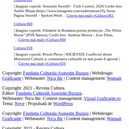
| Imagine copertă: Sesiunile SwordS – Club Control, 2026 Credit foto:
Andrei Mușat (https://www.instagram.com/andreimusat10), Sursa:
Pagina SwordS – Spoken Word…
Citește mai mult »
Cultura 661
Cultura 660
| Imagine copertă: Filmările în România pentru producția „The White
House” (FOX Nation). Credit foto: Andreas Mircea – Icon Films,
…
Citește mai mult »
Cultura 660
Cultura 659
| Imagine copertă: Pexels Photo | SOCIETATE Conflictul dintre
Ministerul Culturii și comunitatea culturală nu mai poate fi ignorat |
…
Citește mai mult »
Cultura 659
Copyright:
Fundatia Culturala Augustin Buzura
| Webdesign:
Graficante
| Webmaster:
Nicu Ilie
| Content management:
Wansait
Copyright: 2021 - Revista Cultura.
Editor:
Fundația Culturală Augustin Buzura
.
Webmaster: Nicu Ilie. Content management:
Vizual Graficante.ro
Tema:
Neve
| Propulsată de
WordPress
Copyright:
Fundatia Culturala Augustin Buzura
| Webdesign:
Graficante
| Webmaster:
Nicu Ilie
| Content management:
Wansait
Copyright: 2021 - Revista Cultura.