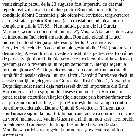
venit simplu: pactul de la 23 august a fost imperativ, cu cât mai
repede realizat, cu atât mai bine pentru România, întrucât, în
condiţiile slăbirii Germaniei şi ale ofensivei sovietice, tergiversarea
ar fi fost fatală pentru România (ar fi existat posibilitatea anexării
complete a ţării la URSS). Numindu-l, pe urmele lui Garcia
Márquez, „cronica unei morţi anunţate”, Mioara Aton accentuează şi
ea importanţa încheierii armistiţiului, România pierzând la acel
moment cu totul atenţia şi interesul puterilor Occidentale.
Conştient de cele două accepţiuni ale gestului din 1944 (trădare sau
demnitate), Alexandru Duţu vede armistiţiul ca pe trecerea României
de partea Naţiunilor Unite (de vreme ce Occidentul sprijinise Rusia),
precum şi ca o revenire la un regim democratic. Intenţia regelui a
fost, atenţionează A. Duţu, democraţia, nu comunismul, acesta din
urmă fiind instalat câteva luni mai târziu. Rămând întrebarea dacă, în
aceste condiţii, înţelegerea cu Germania a fost încălcată, Alexandru
Duţu răspunde: nemţii deja retrăseseră divizii importante din Estul
României, astfel că sprijinul lor fusese diminuat; iar România nu
putea rezista atacurilor Aliaţilor (deja trecuse prin bombardamentele
asupra zonelor petrolifere, asupra Bucureştiului, iar a lupta contra
puterilor occidentale alăturate Uniunii Sovietice ar fi însemnat o
condamnare sigură la moarte). Împărtăşind aceleaşi opinii cu cei care
au vorbit înaintea sa, Vadim Guzun a amintit un nou gest neonorabil
în palmaresul românesc din timpul celui de-al Doilea Război
Mondial – participarea regelui la prinderea şi executarea lui Ion
Antonescu.