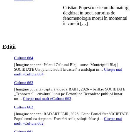
Cristian Popescu este un dramaturg
deghizat în poet, surprins de
fenomenologia morții în momentul
în care îi […]
Ediții
Cultura 664
| Imagine copertă: Palatul Cultural Blaj – sursa: Municipiul Blaj |
SOCIETATE Un „picnic nobil la castel” a anticipat în…
Citește mai
mult »
Cultura 664
Cultura 663
| Imagine copertă (captură video): BAIFF, 2026 – baiff.ro SOCIETATE
„Tehnocrat” – cuvântul lunii pe Dexonline Dexonline publică lunar
un…
Citește mai mult »
Cultura 663
Cultura 662
| Imagine copertă: RAD ART FAIR, 2026 | Foto: Daniel Sur SOCIETATE
Populismul ca simptom: Frustrări reale, soluții false și…
Citește mai
mult »
Cultura 662
Cultura 661