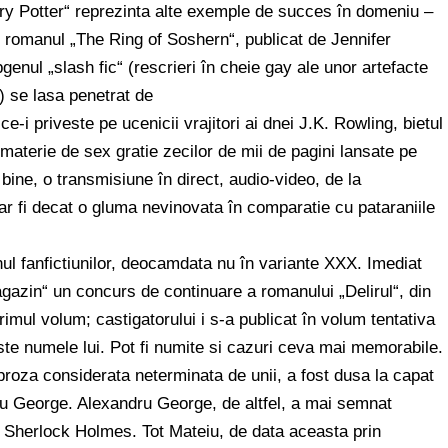
ry Potter“ reprezinta alte exemple de succes în domeniu –
în romanul „The Ring of Soshern“, publicat de Jennifer
enul „slash fic“ (rescrieri în cheie gay ale unor artefacte
“) se lasa penetrat de
-i priveste pe ucenicii vrajitori ai dnei J.K. Rowling, bietul
 materie de sex gratie zecilor de mii de pagini lansate pe
bine, o transmisiune în direct, audio-video, de la
r fi decat o gluma nevinovata în comparatie cu pataraniile
nul fanfictiunilor, deocamdata nu în variante XXX. Imediat
gazin“ un concurs de continuare a romanului „Delirul“, din
mul volum; castigatorului i s-a publicat în volum tentativa
este numele lui. Pot fi numite si cazuri ceva mai memorabile.
 proza considerata neterminata de unii, a fost dusa la capat
ru George. Alexandru George, de altfel, a mai semnat
 pe Sherlock Holmes. Tot Mateiu, de data aceasta prin