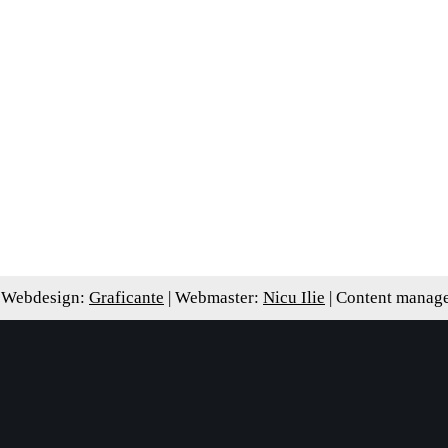
 Webdesign:
Graficante
| Webmaster:
Nicu Ilie
| Content manag