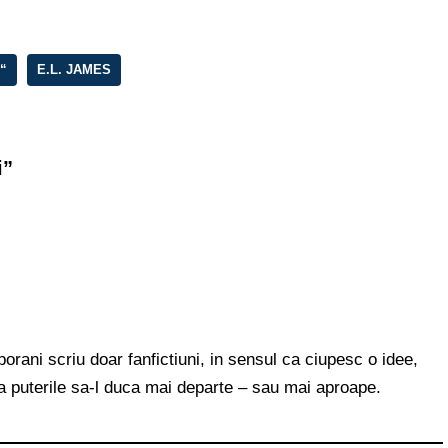
“
E.L. JAMES
i”
orani scriu doar fanfictiuni, in sensul ca ciupesc o idee,
a puterile sa-l duca mai departe – sau mai aproape.