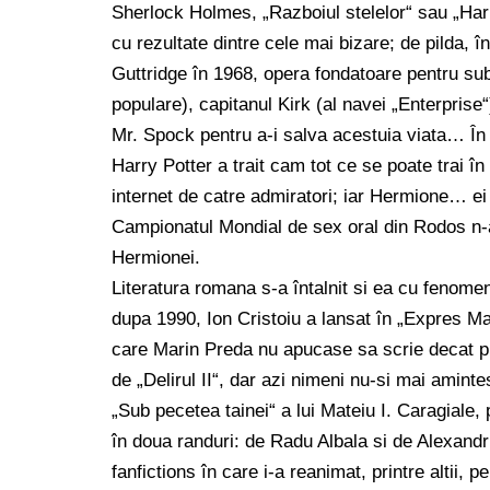
Sherlock Holmes, „Razboiul stelelor“ sau „Har
cu rezultate dintre cele mai bizare; de pilda, 
Guttridge în 1968, opera fondatoare pentru subg
populare), capitanul Kirk (al navei „Enterprise
Mr. Spock pentru a-i salva acestuia viata… În ce
Harry Potter a trait cam tot ce se poate trai în
internet de catre admiratori; iar Hermione… ei 
Campionatul Mondial de sex oral din Rodos n-a
Hermionei.
Literatura romana s-a întalnit si ea cu fenome
dupa 1990, Ion Cristoiu a lansat în „Expres Ma
care Marin Preda nu apucase sa scrie decat pri
de „Delirul II“, dar azi nimeni nu-si mai amint
„Sub pecetea tainei“ a lui Mateiu I. Caragiale,
în doua randuri: de Radu Albala si de Alexand
fanfictions în care i-a reanimat, printre altii,