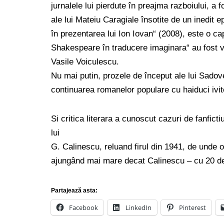
jurnalele lui pierdute în preajma razboiului, a 
ale lui Mateiu Caragiale însotite de un inedit epi
în prezentarea lui Ion Iovan“ (2008), este o ca
Shakespeare în traducere imaginara“ au fost 
Vasile Voiculescu.
Nu mai putin, prozele de început ale lui Sadovea
continuarea romanelor populare cu haiduci ivit
Si critica literara a cunoscut cazuri de fanfict
lui
G. Calinescu, reluand firul din 1941, de unde o
ajungând mai mare decat Calinescu – cu 20 de
Partajează asta:
Facebook
LinkedIn
Pinterest