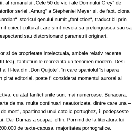
ii, al romanului „Cele 50 de vicii ale Domnului Grey“ de
atorilor seriei „Amurg“ a Stepheniei Meyer si, de fapt, clona
rdian“ istoricul genului numit „fanfiction“, traductibil prin
anumit obiect cultural care simt nevoia sa prelungeasca sau sa
espectand sau distorsionand parametrii originari.
or si de proprietate intelectuala, ambele relativ recente
VIII-lea), fanfictiunile reprezinta un fenomen modern. Desi
l II-lea din „Don Quijote“, în care spaniolul îsi apara
pirat editorial, poate fi considerat momentul auroral al
tiva, cu atat fanfictiunile sunt mai numeroase. Bunaoara,
arte de mai multe continuari neautorizate, dintre care una –
 de mort“, apartinand unui catolic portughez, îl pedepseste
. Dar Dumas a scapat ieftin. Pornind de la literatura lui
00.000 de texte-capusa, majoritatea pornografice.