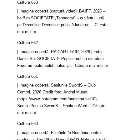
Cultura 663
| Imagine copertă (captură video): BAIFF, 2026 –
baiff.ro SOCIETATE „Tehnocrat” – cuvântul lunii
pe Dexonline Dexonline publică lunar un…
Citește
mai mult »
Cultura 662
| Imagine copertă: RAD ART FAIR, 2026 | Foto:
Daniel Sur SOCIETATE Populismul ca simptom:
Frustrări reale, soluții false și…
Citește mai mult »
Cultura 661
| Imagine copertă: Sesiunile SwordS – Club
Control, 2026 Credit foto: Andrei Mușat
(https://www.instagram.com/andreimusat10),
Sursa: Pagina SwordS – Spoken Word…
Citește
mai mult »
Cultura 660
| Imagine copertă: Filmările în România pentru
producția „The White House” (FOX Nation). Credit