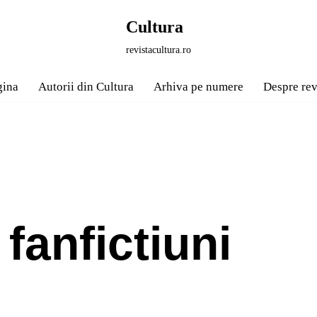
Cultura
revistacultura.ro
gina
Autorii din Cultura
Arhiva pe numere
Despre rev
fanfictiuni