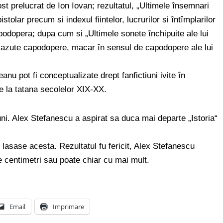
fost prelucrat de Ion Iovan; rezultatul, „Ultimele însemnari
stolar precum si indexul fiintelor, lucrurilor si întîmplarilor
podopera; dupa cum si „Ultimele sonete închipuite ale lui
vazute capodopere, macar în sensul de capodopere ale lui
nu pot fi conceptualizate drept fanfictiuni ivite în
e la tatana secolelor XIX-XX.
iuni. Alex Stefanescu a aspirat sa duca mai departe „Istoria“
 lasase acesta. Rezultatul fu fericit, Alex Stefanescu
 centimetri sau poate chiar cu mai mult.
Email
Imprimare