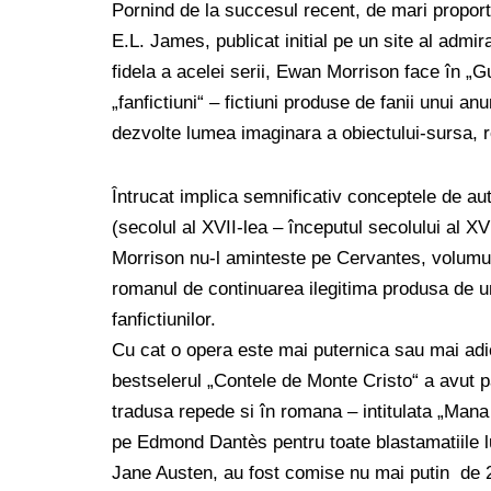
Pornind de la succesul recent, de mari proport
E.L. James, publicat initial pe un site al admir
fidela a acelei serii, Ewan Morrison face în „Gua
„fanfictiuni“ – fictiuni produse de fanii unui 
dezvolte lumea imaginara a obiectului-sursa, r
Întrucat implica semnificativ conceptele de aut
(secolul al XVII-lea – începutul secolului al X
Morrison nu-l aminteste pe Cervantes, volumul a
romanul de continuarea ilegitima produsa de un 
fanfictiunilor.
Cu cat o opera este mai puternica sau mai adic
bestselerul „Contele de Monte Cristo“ a avut p
tradusa repede si în romana – intitulata „Mana
pe Edmond Dantès pentru toate blastamatiile lui
Jane Austen, au fost comise nu mai putin de 2