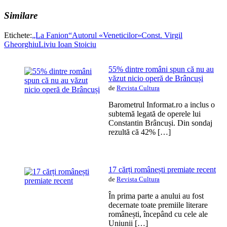
Similare
Etichete:
„La Fanion“
Autorul «Veneticilor»
Const. Virgil
Gheorghiu
Liviu Ioan Stoiciu
55% dintre români spun că nu au
văzut nicio operă de Brâncuși
de
Revista Cultura
Barometrul Informat.ro a inclus o
subtemă legată de operele lui
Constantin Brâncuși. Din sondaj
rezultă că 42% […]
17 cărți românești premiate recent
de
Revista Cultura
În prima parte a anului au fost
decernate toate premiile literare
românești, începând cu cele ale
Uniunii […]