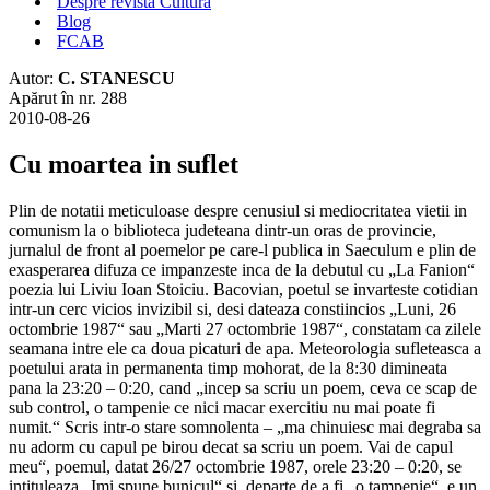
Despre revista Cultura
Blog
FCAB
Autor:
C. STANESCU
Apărut în nr. 288
2010-08-26
Cu moartea in suflet
Plin de notatii meticuloase despre cenusiul si mediocritatea vietii in
comunism la o biblioteca judeteana dintr-un oras de provincie,
jurnalul de front al poemelor pe care-l publica in Saeculum e plin de
exasperarea difuza ce impanzeste inca de la debutul cu „La Fanion“
poezia lui Liviu Ioan Stoiciu. Bacovian, poetul se invarteste cotidian
intr-un cerc vicios invizibil si, desi dateaza constiincios „Luni, 26
octombrie 1987“ sau „Marti 27 octombrie 1987“, constatam ca zilele
seamana intre ele ca doua picaturi de apa. Meteorologia sufleteasca a
poetului arata in permanenta timp mohorat, de la 8:30 dimineata
pana la 23:20 – 0:20, cand „incep sa scriu un poem, ceva ce scap de
sub control, o tampenie ce nici macar exercitiu nu mai poate fi
numit.“ Scris intr-o stare somnolenta – „ma chinuiesc mai degraba sa
nu adorm cu capul pe birou decat sa scriu un poem. Vai de capul
meu“, poemul, datat 26/27 octombrie 1987, orele 23:20 – 0:20, se
intituleaza „Imi spune bunicul“ si, departe de a fi „o tampenie“, e un