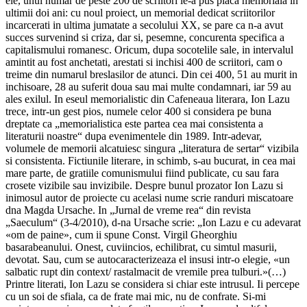
ele, unui numar de peste 200 de scriitori le-a pus placa memoriala in
ultimii doi ani: cu noul proiect, un memorial dedicat scriitorilor
incarcerati in ultima jumatate a secolului XX, se pare ca n-a avut
succes survenind si criza, dar si, pesemne, concurenta specifica a
capitalismului romanesc. Oricum, dupa socotelile sale, in intervalul
amintit au fost anchetati, arestati si inchisi 400 de scriitori, cam o
treime din numarul breslasilor de atunci. Din cei 400, 51 au murit in
inchisoare, 28 au suferit doua sau mai multe condamnari, iar 59 au
ales exilul. In eseul memorialistic din Cafeneaua literara, Ion Lazu
trece, intr-un gest pios, numele celor 400 si considera pe buna
dreptate ca „memorialistica este partea cea mai consistenta a
literaturii noastre“ dupa evenimentele din 1989. Intr-adevar,
volumele de memorii alcatuiesc singura „literatura de sertar“ vizibila
si consistenta. Fictiunile literare, in schimb, s-au bucurat, in cea mai
mare parte, de gratiile comunismului fiind publicate, cu sau fara
crosete vizibile sau invizibile. Despre bunul prozator Ion Lazu si
inimosul autor de proiecte cu acelasi nume scrie randuri miscatoare
dna Magda Ursache. In „Jurnal de vreme rea“ din revista
„Saeculum“ (3-4/2010), d-na Ursache scrie: „Ion Lazu e cu adevarat
«om de paine», cum ii spune Const. Virgil Gheorghiu
basarabeanului. Onest, cuviincios, echilibrat, cu simtul masurii,
devotat. Sau, cum se autocaracterizeaza el insusi intr-o elegie, «un
salbatic rupt din context/ rastalmacit de vremile prea tulburi.»(…)
Printre literati, Ion Lazu se considera si chiar este intrusul. Ii percepe
cu un soi de sfiala, ca de frate mai mic, nu de confrate. Si-mi