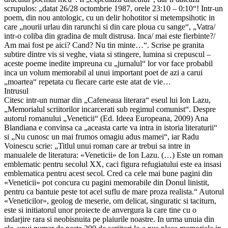
scrupulos: „datat 26/28 octombrie 1987, orele 23:10 – 0:10“! Intr-un
poem, din nou antologic, cu un delir hohotitor si metempsihotic in
care „nourii urlau din rarunchi si din care ploua cu sange“, „Vatra/
intr-o coliba din gradina de mult distrusa. Inca/ mai este fierbinte?/
Am mai fost pe aici? Cand? Nu tin minte…“. Scrise pe granita
subtire dintre vis si veghe, viata si stingere, lumina si crepuscul –
aceste poeme inedite impreuna cu „jurnalul“ lor vor face probabil
inca un volum memorabil al unui important poet de azi a carui
„moartea“ repetata cu fiecare carte este atat de vie…
Intrusul
Citesc intr-un numar din „Cafeneaua literara“ eseul lui Ion Lazu,
„Memorialul scriitorilor incarcerati sub regimul comunist“. Despre
autorul romanului „Veneticii“ (Ed. Ideea Europeana, 2009) Ana
Blandiana e convinsa ca „aceasta carte va intra in istoria literaturii“
si „Nu cunosc un mai frumos omagiu adus mamei“, iar Radu
Voinescu scrie: „Titlul unui roman care ar trebui sa intre in
manualele de literatura: «Veneticii» de Ion Lazu. (…) Este un roman
emblematic pentru secolul XX, caci figura refugiatului este ea insasi
emblematica pentru acest secol. Cred ca cele mai bune pagini din
«Veneticii» pot concura cu pagini memorabile din Donul linistit,
pentru ca bantuie peste tot acel suflu de mare proza realista.“ Autorul
«Veneticilor», geolog de meserie, om delicat, singuratic si taciturn,
este si initiatorul unor proiecte de anvergura la care tine cu o
indarjire rara si neobisnuita pe plaiurile noastre. In urma unuia din