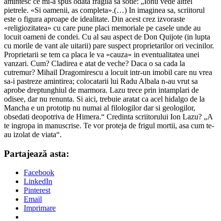
amintesc ce mi-a spus odata fragila sa sotie: „Ionu vede altfel
pietrele. «Si oamenii, as completa».(…) In imaginea sa, scriitorul
este o figura aproape de idealitate. Din acest crez izvoraste
«religiozitatea» cu care pune placi memoriale pe casele unde au
locuit oameni de condei. Cu al sau aspect de Don Quijote (in lupta
cu morile de vant ale uitarii) pare suspect proprietarilor ori vecinilor.
Proprietarii se tem ca placa le va «cauza» in eventualitatea unei
vanzari. Cum? Cladirea e atat de veche? Daca o sa cada la
cutremur? Mihail Dragomirescu a locuit intr-un imobil care nu vrea
sa-i pastreze amintirea; colocatarii lui Radu Albala n-au vrut sa
aprobe dreptunghiul de marmora. Lazu trece prin intamplari de
odisee, dar nu renunta. Si aici, trebuie aratat ca acel hidalgo de la
Mancha e un prototip nu numai al filologilor dar si geologilor,
obsedati deopotriva de Himera.“ Credinta scriitorului Ion Lazu? „A
te ingropa in manuscrise. Te vor proteja de frigul mortii, asa cum te-
au izolat de viata“.
Partajează asta:
Facebook
LinkedIn
Pinterest
Email
Imprimare