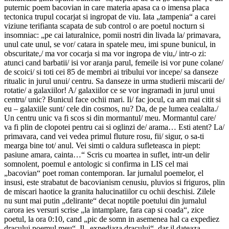
puternic poem bacovian in care materia apasa ca o imensa placa
tectonica trupul cocarjat si ingropat de viu. Iata „tampenia“ a carei
viziune terifianta scapata de sub control o are poetul nocturn si
insomniac: „pe cai laturalnice, pomii nostri din livada la/ primavara,
unul cate unul, se vor/ catara in spatele meu, imi spune bunicul, in
obscuritate,/ ma vor cocarja si ma vor ingropa de viu,/ intr-o zi:
atunci cand barbatii/ isi vor aranja parul, femeile isi vor pune colane/
de scoici/ si toti cei 85 de membri ai tribului vor incepe/ sa danseze
ritualic in jurul unui/ centru. Sa danseze in urma studierii miscarii de/
rotatie/ a galaxiilor! A/ galaxiilor ce se vor ingramadi in jurul unui
centru/ unic? Bunicul face ochii mari. Ii/ fac jocul, ca am mai citit si
eu – galaxiile sunt/ cele din cosmos, nu? Da, de pe lumea cealalta./
Un centru unic va fi scos si din mormantul/ meu. Mormantul care/
va fi plin de clopotei pentru cai si oglinzi de/ arama… Esti atent? La/
primavara, cand vei vedea primul fluture rosu, fii/ sigur, o sa-ti
mearga bine tot/ anul. Vei simti o caldura sufleteasca in piept:
pasiune amara, cainta…“ Scris cu moartea in suflet, intr-un delir
somnolent, poemul e antologic si confirma in LIS cel mai
„bacovian“ poet roman contemporan. Iar jurnalul poemelor, el
insusi, este strabatut de bacovianism cenusiu, pluvios si friguros, plin
de miscari haotice la granita halucinatiilor cu ochii deschisi. Zilele
nu sunt mai putin „delirante“ decat noptile poetului din jurnalul
carora ies versuri scrise „la intamplare, fara cap si coada“, zice
poetul, la ora 0:10, cand „pic de somn in asemenea hal ca expediez
dracului poemul meu“. Il „expediaza dracului“, dar il dateaza