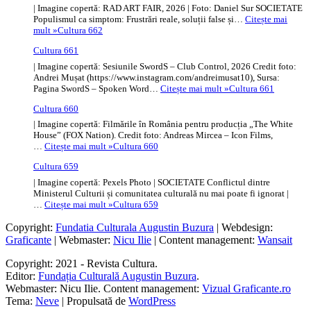
| Imagine copertă: RAD ART FAIR, 2026 | Foto: Daniel Sur SOCIETATE
Populismul ca simptom: Frustrări reale, soluții false și…
Citește mai
mult »
Cultura 662
Cultura 661
| Imagine copertă: Sesiunile SwordS – Club Control, 2026 Credit foto:
Andrei Mușat (https://www.instagram.com/andreimusat10), Sursa:
Pagina SwordS – Spoken Word…
Citește mai mult »
Cultura 661
Cultura 660
| Imagine copertă: Filmările în România pentru producția „The White
House” (FOX Nation). Credit foto: Andreas Mircea – Icon Films,
…
Citește mai mult »
Cultura 660
Cultura 659
| Imagine copertă: Pexels Photo | SOCIETATE Conflictul dintre
Ministerul Culturii și comunitatea culturală nu mai poate fi ignorat |
…
Citește mai mult »
Cultura 659
Copyright:
Fundatia Culturala Augustin Buzura
| Webdesign:
Graficante
| Webmaster:
Nicu Ilie
| Content management:
Wansait
Copyright: 2021 - Revista Cultura.
Editor:
Fundația Culturală Augustin Buzura
.
Webmaster: Nicu Ilie. Content management:
Vizual Graficante.ro
Tema:
Neve
| Propulsată de
WordPress