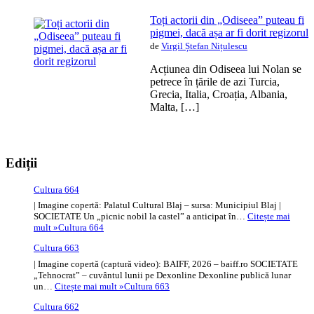
Toți actorii din „Odiseea” puteau fi
pigmei, dacă așa ar fi dorit regizorul
de
Virgil Ștefan Nițulescu
Acțiunea din Odiseea lui Nolan se
petrece în țările de azi Turcia,
Grecia, Italia, Croația, Albania,
Malta, […]
Ediții
Cultura 664
| Imagine copertă: Palatul Cultural Blaj – sursa: Municipiul Blaj |
SOCIETATE Un „picnic nobil la castel” a anticipat în…
Citește mai
mult »
Cultura 664
Cultura 663
| Imagine copertă (captură video): BAIFF, 2026 – baiff.ro SOCIETATE
„Tehnocrat” – cuvântul lunii pe Dexonline Dexonline publică lunar
un…
Citește mai mult »
Cultura 663
Cultura 662