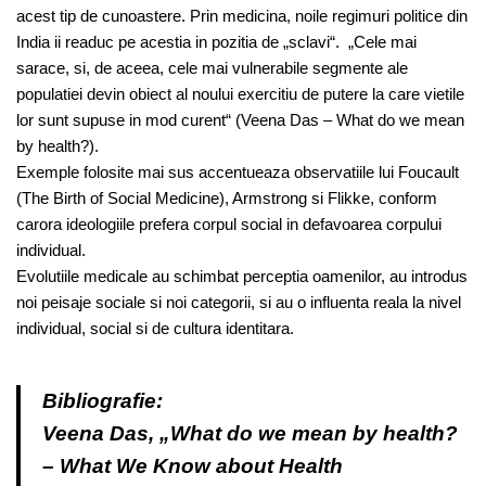
acest tip de cunoastere. Prin medicina, noile regimuri politice din
India ii readuc pe acestia in pozitia de „sclavi“. „Cele mai
sarace, si, de aceea, cele mai vulnerabile segmente ale
populatiei devin obiect al noului exercitiu de putere la care vietile
lor sunt supuse in mod curent“ (Veena Das – What do we mean
by health?).
Exemple folosite mai sus accentueaza observatiile lui Foucault
(The Birth of Social Medicine), Armstrong si Flikke, conform
carora ideologiile prefera corpul social in defavoarea corpului
individual.
Evolutiile medicale au schimbat perceptia oamenilor, au introdus
noi peisaje sociale si noi categorii, si au o influenta reala la nivel
individual, social si de cultura identitara.
Bibliografie:
Veena Das, „What do we mean by health?
– What We Know about Health