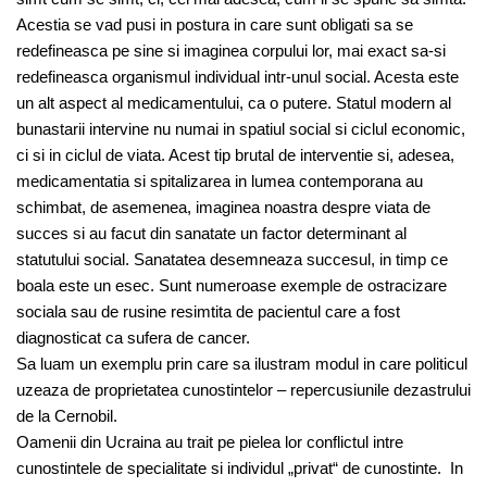
Acestia se vad pusi in postura in care sunt obligati sa se
redefineasca pe sine si imaginea corpului lor, mai exact sa-si
redefineasca organismul individual intr-unul social. Acesta este
un alt aspect al medicamentului, ca o putere. Statul modern al
bunastarii intervine nu numai in spatiul social si ciclul economic,
ci si in ciclul de viata. Acest tip brutal de interventie si, adesea,
medicamentatia si spitalizarea in lumea contemporana au
schimbat, de asemenea, imaginea noastra despre viata de
succes si au facut din sanatate un factor determinant al
statutului social. Sanatatea desemneaza succesul, in timp ce
boala este un esec. Sunt numeroase exemple de ostracizare
sociala sau de rusine resimtita de pacientul care a fost
diagnosticat ca sufera de cancer.
Sa luam un exemplu prin care sa ilustram modul in care politicul
uzeaza de proprietatea cunostintelor – repercusiunile dezastrului
de la Cernobil.
Oamenii din Ucraina au trait pe pielea lor conflictul intre
cunostintele de specialitate si individul „privat“ de cunostinte. In