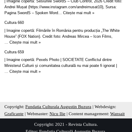
| Imagine copertă: Sesiunile SwordS – Club Control, 2026 Credit foto:
Andrei Mușat (https://www.instagram.com/andreimusat10), Sursa:
Pagina SwordS – Spoken Word…
Citește mai mult »
Cultura 660
| Imagine copertă: Filmările în România pentru producția „The White
House” (FOX Nation). Credit foto: Andreas Mircea – Icon Films,
…
Citește mai mult »
Cultura 659
| Imagine copertă: Pexels Photo | SOCIETATE Conflictul dintre
Ministerul Culturii și comunitatea culturală nu mai poate fi ignorat |
…
Citește mai mult »
Copyright:
Fundatia Culturala Augustin Buzura
| Webdesign:
Graficante
| Webmaster:
Nicu Ilie
| Content management:
Wansait
Copyright: 2021 - Revista Cultura.
Editor:
Fundația Culturală Augustin Buzura
.