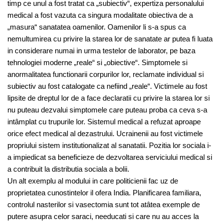
timp ce unul a fost tratat ca „subiectiv“, expertiza personalului
medical a fost vazuta ca singura modalitate obiectiva de a
„masura“ sanatatea oamenilor. Oamenilor li s-a spus ca
nemultumirea cu privire la starea lor de sanatate ar putea fi luata
in considerare numai in urma testelor de laborator, pe baza
tehnologiei moderne „reale“ si „obiective“. Simptomele si
anormalitatea functionarii corpurilor lor, reclamate individual si
subiectiv au fost catalogate ca nefiind „reale“. Victimele au fost
lipsite de dreptul lor de a face declaratii cu privire la starea lor si
nu puteau dezvalui simptomele care puteau proba ca ceva s-a
intâmplat cu trupurile lor. Sistemul medical a refuzat aproape
orice efect medical al dezastrului. Ucrainenii au fost victimele
propriului sistem institutionalizat al sanatatii. Pozitia lor sociala i-
a impiedicat sa beneficieze de dezvoltarea serviciului medical si
a contribuit la distributia sociala a bolii.
Un alt exemplu al modului in care politicienii fac uz de
proprietatea cunostintelor il ofera India. Planificarea familiara,
controlul nasterilor si vasectomia sunt tot atâtea exemple de
putere asupra celor saraci, needucati si care nu au acces la