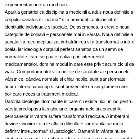
experimentam intr-un mod nou.
Aparitia geriatriei ca disciplina a medicinii a adus noua definitie a
corpului sanatos si „normal“ si a provocat confuzie intre
identitatile individuale si sociale. De asemenea, a creat o noua
categorie de bolnavi – persoanele mai in vârsta. Noua definitie a
sanatatii a reconceptualizat imbatrânirea si a transformat-o intr-o
boala, iar ideologia corpului perfect sanatos ca un semn de
normalitate, care se poate realiza prin intermediul
medicamentelor, domina modul in care este privit acum ciclul de
viata. Comportamentul si conditiile de sanatate ale persoanelor
vârstnice, cândva normale si chiar nobile, sunt transformate
acum intr-un handicap si sunt prezentate ca simptomele unei
boli care necesita tratament medical.
Datorita ideologiei dominante in care nu exista nici un loc pentru
vârsta predispusa la slabiciune, organismele si conceptiile
persoanelor in vârsta sufera transformari radicale. A imbatrâni
devine sinonim cu a te afla in dificultate, iar granita se muta
definitiv intre „normal“ si „patologic“. Oamenii in vârsta nu se
simt cum se simt, ci, cel mai adesea, cum li se spune sa simta.