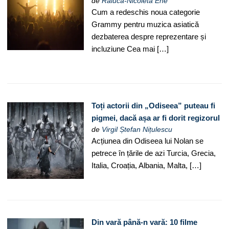
de
Raluca-Nicoleta Ene
Cum a redeschis noua categorie
Grammy pentru muzica asiatică
dezbaterea despre reprezentare și
incluziune Cea mai […]
Toți actorii din „Odiseea” puteau fi
pigmei, dacă așa ar fi dorit regizorul
de
Virgil Ștefan Nițulescu
Acțiunea din Odiseea lui Nolan se
petrece în țările de azi Turcia, Grecia,
Italia, Croația, Albania, Malta, […]
Din vară până-n vară: 10 filme