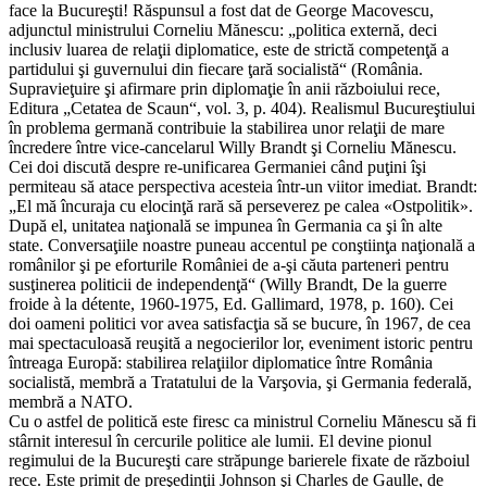
face la Bucureşti! Răspunsul a fost dat de George Macovescu,
adjunctul ministrului Corneliu Mănescu: „politica externă, deci
inclusiv luarea de relaţii diplomatice, este de strictă competenţă a
partidului şi guvernului din fiecare ţară socialistă“ (România.
Supravieţuire şi afirmare prin diplomaţie în anii războiului rece,
Editura „Cetatea de Scaun“, vol. 3, p. 404). Realismul Bucureştiului
în problema germană contribuie la stabilirea unor relaţii de mare
încredere între vice-cancelarul Willy Brandt şi Corneliu Mănescu.
Cei doi discută despre re-unificarea Germaniei când puţini îşi
permiteau să atace perspectiva acesteia într-un viitor imediat. Brandt:
„El mă încuraja cu elocinţă rară să perseverez pe calea «Ostpolitik».
După el, unitatea naţională se impunea în Germania ca şi în alte
state. Conversaţiile noastre puneau accentul pe conştiinţa naţională a
românilor şi pe eforturile României de a-şi căuta parteneri pentru
susţinerea politicii de independenţă“ (Willy Brandt, De la guerre
froide à la détente, 1960-1975, Ed. Gallimard, 1978, p. 160). Cei
doi oameni politici vor avea satisfacţia să se bucure, în 1967, de cea
mai spectaculoasă reuşită a negocierilor lor, eveniment istoric pentru
întreaga Europă: stabilirea relaţiilor diplomatice între România
socialistă, membră a Tratatului de la Varşovia, şi Germania federală,
membră a NATO.
Cu o astfel de politică este firesc ca ministrul Corneliu Mănescu să fi
stârnit interesul în cercurile politice ale lumii. El devine pionul
regimului de la Bucureşti care străpunge barierele fixate de războiul
rece. Este primit de preşedinţii Johnson şi Charles de Gaulle, de