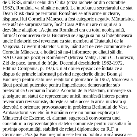
de URSS, similar celui din Cuba (criza rachetelor din octombrie
1962), România va rămâne neutră. La întrebarea secretarului de stat
Dean Rusk dacă pe teritoriul României se află arme nucleare,
răspunsul lui Corneliu Mănescu a fost categoric negativ. Mărturisirea
este atât de surprinzătoare, încât Casa Albă nu are curajul să o
dezvăluie aliaţilor. „Acţiunea României era cu totul neobişnuită,
întrucât conducerea de la Bucureşti se angaja să nu-şi îndeplinească
unele îndatoriri ce-i reveneau ca stat membru al Tratatului de la
Varşovia. Guvernul Statelor Unite, luând act de cele comunicate de
Corneliu Mănescu, a hotărât să nu-i informeze pe aliaţii săi din
NATO asupra poziţiei României“ (Mircea Maliţa, Dinu C. Giurescu,
Zid de pace, turnuri de frăţie. Deceniul deschiderii: 1962-1972,
Editura Compania, p. 197). Un al doilea episod: de îndată ce a
dispus de primele informaţii privind negocierile dintre Bonn şi
Bucureşti pentru stabilirea relaţiilor diplomatice în 1967, Moscova a
făcut presiuni puternice pentru împiedicarea demersurilor sub
pretextul că Germania încalcă Acordul de la Potsdam, urmăreşte să-
şi asigure un statut de reprezentare unică, manifestă interes pentru
revendicări revizioniste, doreşte să aibă acces la arma nucleară şi
dezvoltă o orientare provocatoare în problema Berlinului de Vest.
Ambasadorul sovietic în România cere nu numai explicaţii la
Ministerul de Externe, ci, alarmat, sugerează convocarea unei
consfătuiri a reprezentanţilor statelor comuniste pentru consultări în
privinţa oportunităţii stabilirii de relaţii diplomatice cu R.F. a
Germaniei. Poziţia Bucureştiului este fermă: politica românească se