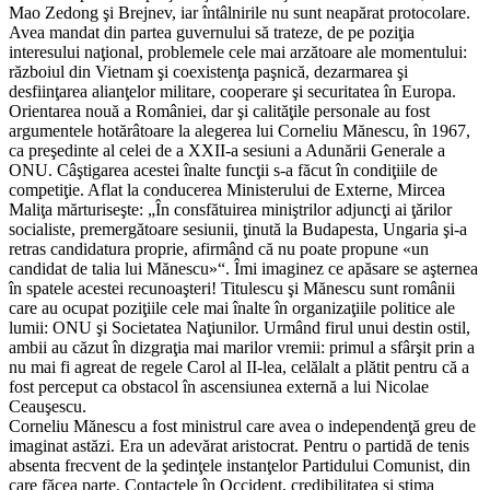
Mao Zedong şi Brejnev, iar întâlnirile nu sunt neapărat protocolare.
Avea mandat din partea guvernului să trateze, de pe poziţia
interesului naţional, problemele cele mai arzătoare ale momentului:
războiul din Vietnam şi coexistenţa paşnică, dezarmarea şi
desfiinţarea alianţelor militare, cooperare şi securitatea în Europa.
Orientarea nouă a României, dar şi calităţile personale au fost
argumentele hotărâtoare la alegerea lui Corneliu Mănescu, în 1967,
ca preşedinte al celei de a XXII-a sesiuni a Adunării Generale a
ONU. Câştigarea acestei înalte funcţii s-a făcut în condiţiile de
competiţie. Aflat la conducerea Ministerului de Externe, Mircea
Maliţa mărturiseşte: „În consfătuirea miniştrilor adjuncţi ai ţărilor
socialiste, premergătoare sesiunii, ţinută la Budapesta, Ungaria şi-a
retras candidatura proprie, afirmând că nu poate propune «un
candidat de talia lui Mănescu»“. Îmi imaginez ce apăsare se aşternea
în spatele acestei recunoaşteri! Titulescu şi Mănescu sunt românii
care au ocupat poziţiile cele mai înalte în organizaţiile politice ale
lumii: ONU şi Societatea Naţiunilor. Urmând firul unui destin ostil,
ambii au căzut în dizgraţia mai marilor vremii: primul a sfârşit prin a
nu mai fi agreat de regele Carol al II-lea, celălalt a plătit pentru că a
fost perceput ca obstacol în ascensiunea externă a lui Nicolae
Ceauşescu.
Corneliu Mănescu a fost ministrul care avea o independenţă greu de
imaginat astăzi. Era un adevărat aristocrat. Pentru o partidă de tenis
absenta frecvent de la şedinţele instanţelor Partidului Comunist, din
care făcea parte. Contactele în Occident, credibilitatea şi stima