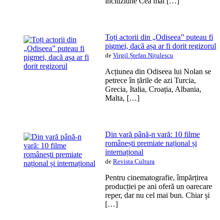
incluziune Cea mai […]
Toți actorii din „Odiseea” puteau fi
pigmei, dacă așa ar fi dorit regizorul
de
Virgil Ștefan Nițulescu
Acțiunea din Odiseea lui Nolan se
petrece în țările de azi Turcia,
Grecia, Italia, Croația, Albania,
Malta, […]
Din vară până-n vară: 10 filme
românești premiate național și
internațional
de
Revista Cultura
Pentru cinematografie, împărțirea
producției pe ani oferă un oarecare
reper, dar nu cel mai bun. Chiar și
[…]