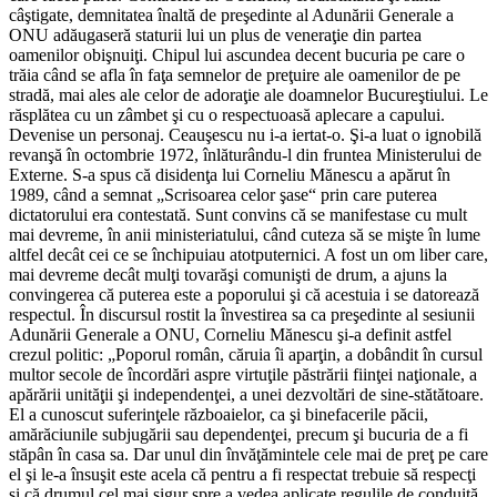
câştigate, demnitatea înaltă de preşedinte al Adunării Generale a
ONU adăugaseră staturii lui un plus de veneraţie din partea
oamenilor obişnuiţi. Chipul lui ascundea decent bucuria pe care o
trăia când se afla în faţa semnelor de preţuire ale oamenilor de pe
stradă, mai ales ale celor de adoraţie ale doamnelor Bucureştiului. Le
răsplătea cu un zâmbet şi cu o respectuoasă aplecare a capului.
Devenise un personaj. Ceauşescu nu i-a iertat-o. Şi-a luat o ignobilă
revanşă în octombrie 1972, înlăturându-l din fruntea Ministerului de
Externe. S-a spus că disidenţa lui Corneliu Mănescu a apărut în
1989, când a semnat „Scrisoarea celor şase“ prin care puterea
dictatorului era contestată. Sunt convins că se manifestase cu mult
mai devreme, în anii ministeriatului, când cuteza să se mişte în lume
altfel decât cei ce se închipuiau atotputernici. A fost un om liber care,
mai devreme decât mulţi tovarăşi comunişti de drum, a ajuns la
convingerea că puterea este a poporului şi că acestuia i se datorează
respectul. În discursul rostit la învestirea sa ca preşedinte al sesiunii
Adunării Generale a ONU, Corneliu Mănescu şi-a definit astfel
crezul politic: „Poporul român, căruia îi aparţin, a dobândit în cursul
multor secole de încordări aspre virtuţile păstrării fiinţei naţionale, a
apărării unităţii şi independenţei, a unei dezvoltări de sine-stătătoare.
El a cunoscut suferinţele războaielor, ca şi binefacerile păcii,
amărăciunile subjugării sau dependenţei, precum şi bucuria de a fi
stăpân în casa sa. Dar unul din învăţămintele cele mai de preţ pe care
el şi le-a însuşit este acela că pentru a fi respectat trebuie să respecţi
şi că drumul cel mai sigur spre a vedea aplicate regulile de conduită