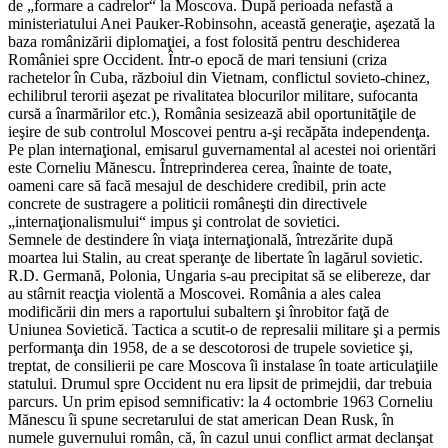
de „formare a cadrelor“ la Moscova. După perioada nefastă a
ministeriatului Anei Pauker-Robinsohn, această generaţie, aşezată la
baza românizării diplomaţiei, a fost folosită pentru deschiderea
României spre Occident. Într-o epocă de mari tensiuni (criza
rachetelor în Cuba, războiul din Vietnam, conflictul sovieto-chinez,
echilibrul terorii aşezat pe rivalitatea blocurilor militare, sufocanta
cursă a înarmărilor etc.), România sesizează abil oportunităţile de
ieşire de sub controlul Moscovei pentru a-şi recăpăta independenţa.
Pe plan internaţional, emisarul guvernamental al acestei noi orientări
este Corneliu Mănescu. Întreprinderea cerea, înainte de toate,
oameni care să facă mesajul de deschidere credibil, prin acte
concrete de sustragere a politicii româneşti din directivele
„internaţionalismului“ impus şi controlat de sovietici.
Semnele de destindere în viaţa internaţională, întrezărite după
moartea lui Stalin, au creat speranţe de libertate în lagărul sovietic.
R.D. Germană, Polonia, Ungaria s-au precipitat să se elibereze, dar
au stârnit reacţia violentă a Moscovei. România a ales calea
modificării din mers a raportului subaltern şi înrobitor faţă de
Uniunea Sovietică. Tactica a scutit-o de represalii militare şi a permis
performanţa din 1958, de a se descotorosi de trupele sovietice şi,
treptat, de consilierii pe care Moscova îi instalase în toate articulaţiile
statului. Drumul spre Occident nu era lipsit de primejdii, dar trebuia
parcurs. Un prim episod semnificativ: la 4 octombrie 1963 Corneliu
Mănescu îi spune secretarului de stat american Dean Rusk, în
numele guvernului român, că, în cazul unui conflict armat declanşat