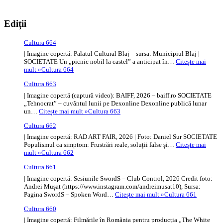
Ediții
Cultura 664
| Imagine copertă: Palatul Cultural Blaj – sursa: Municipiul Blaj |
SOCIETATE Un „picnic nobil la castel” a anticipat în…
Citește mai
mult »
Cultura 664
Cultura 663
| Imagine copertă (captură video): BAIFF, 2026 – baiff.ro SOCIETATE
„Tehnocrat” – cuvântul lunii pe Dexonline Dexonline publică lunar
un…
Citește mai mult »
Cultura 663
Cultura 662
| Imagine copertă: RAD ART FAIR, 2026 | Foto: Daniel Sur SOCIETATE
Populismul ca simptom: Frustrări reale, soluții false și…
Citește mai
mult »
Cultura 662
Cultura 661
| Imagine copertă: Sesiunile SwordS – Club Control, 2026 Credit foto:
Andrei Mușat (https://www.instagram.com/andreimusat10), Sursa:
Pagina SwordS – Spoken Word…
Citește mai mult »
Cultura 661
Cultura 660
| Imagine copertă: Filmările în România pentru producția „The White