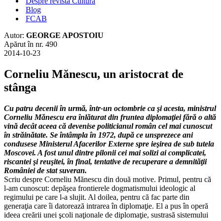
Despre revista Cultura
Blog
FCAB
Autor:
GEORGE APOSTOIU
Apărut în nr. 490
2014-10-23
Corneliu Mănescu, un aristocrat de
stânga
Cu patru decenii în urmă, într-un octombrie ca şi acesta, ministrul
Corneliu Mănescu era înlăturat din fruntea diplomaţiei fără o altă
vină decât aceea că devenise politicianul român cel mai cunoscut
în străinătate. Se întâmpla în 1972, după ce unsprezece ani
condusese Ministerul Afacerilor Externe spre ieşirea de sub tutela
Moscovei. A fost unul dintre pilonii cei mai solizi ai complicatei,
riscantei şi reuşitei, în final, tentative de recuperare a demnităţii
României de stat suveran.
Scriu despre Corneliu Mănescu din două motive. Primul, pentru că
l-am cunoscut: depăşea frontierele dogmatismului ideologic al
regimului pe care l-a slujit. Al doilea, pentru că fac parte din
generaţia care îi datorează intrarea în diplomaţie. El a pus în operă
ideea creării unei şcoli naţionale de diplomaţie, sustrasă sistemului