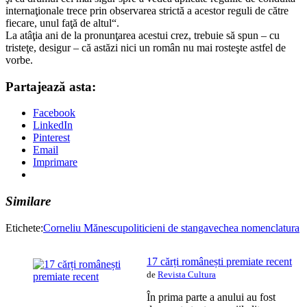
internaţionale trece prin observarea strictă a acestor reguli de către
fiecare, unul faţă de altul“.
La atâţia ani de la pronunţarea acestui crez, trebuie să spun – cu
tristeţe, desigur – că astăzi nici un român nu mai rosteşte astfel de
vorbe.
Partajează asta:
Facebook
LinkedIn
Pinterest
Email
Imprimare
Similare
Etichete:
Corneliu Mănescu
politicieni de stanga
vechea nomenclatura
17 cărți românești premiate recent
de
Revista Cultura
În prima parte a anului au fost