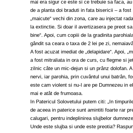
mai era sigur ce este si ce trebuie sa faca, a
de a planta doi braduti in fata bisericii – a fo
„maicute“ vechi din zona, care au injectat rada
la extinctie. Si doar il avertizasera pe preot s
bine“. Apoi, cum copiii de la gradinita parohial
gândit sa ceara o taxa de 2 lei pe zi, nemaiav
A fost acuzat imediat de „delapidare“. Apoi, „ma
a fost mitraliata in ora de curs, cu flegme si j
zilnic câte un mic-dejun si un prânz dolofan. A
nervi, iar parohia, prin cuvântul unui batrân, f
este cam violent si nu-l are pe Dumnezeu in el.
mai e atât de frumoasa.
In Patericul Solovetului putem citi: „In timpuril
de aceea in paterice sunt amintiti foarte rar pr
calugari, pentru indeplinirea slujbelor dumnezei
Unde este slujba si unde este preotia? Raspuns: