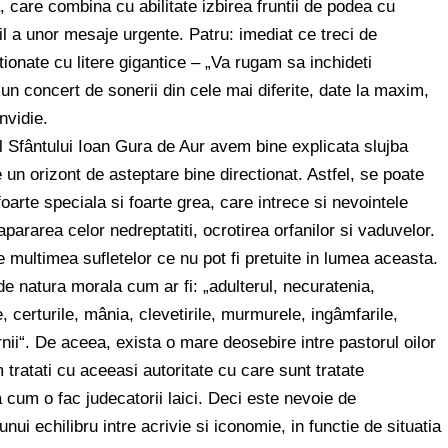
a, care combina cu abilitate izbirea fruntii de podea cu
bil a unor mesaje urgente. Patru: imediat ce treci de
iptionate cu litere gigantice – „Va rugam sa inchideti
tr-un concert de sonerii din cele mai diferite, date la maxim,
nvidie.
 al Sfântului Ioan Gura de Aur avem bine explicata slujba
 un orizont de asteptare bine directionat. Astfel, se poate
foarte speciala si foarte grea, care intrece si nevointele
pararea celor nedreptatiti, ocrotirea orfanilor si vaduvelor.
e multimea sufletelor ce nu pot fi pretuite in lumea aceasta.
 natura morala cum ar fi: „adulterul, necuratenia,
, certurile, mânia, clevetirile, murmurele, ingâmfarile,
arnii“. De aceea, exista o mare deosebire intre pastorul oilor
 tratati cu aceeasi autoritate cu care sunt tratate
a cum o fac judecatorii laici. Deci este nevoie de
ui echilibru intre acrivie si iconomie, in functie de situatia