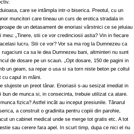
ctiv.
uioasa, care se intâmpla intr-o biserica. Preotul, cu un
nor muncitori care tineau un curs de erotica stradala in
eaproape de un detasament de enoriasi vârstnici ce se jeluiau
i meu: „Tinere, stii ce vor credinciosii astia? Vin in fiecare
r acelasi lucru. Stii ce vor? Vor sa ma rog la Dumnezeu ca
ac rugaciuni ca sa le dea Dumnezeu bani, altminteri nu sunt
ancul de dosare pe un scaun. „Opt dosare, 150 de pagini in
imb un geam, sa repar o usa si sa torn niste beton pe coltul
 cu capul in mâini.
e slujeste un preot tânar. Enoriasii s-au sesizat imediat in
i bun de munca si, in consecinta, trebuie utilizat ca atare.
a munca fizica? Astfel incât au inceput presiunile. Tânarul
erica, a construit o gradinita pentru copiii din parohie,
cut un cabinet medical unde se merge tot gratis etc. A tot
stie sau cerere fara apel. In scurt timp, dupa ce nici el nu