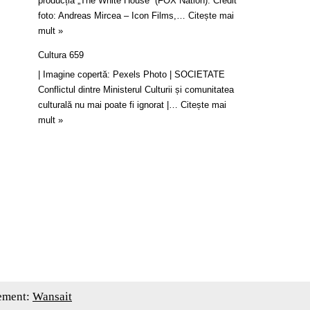
producția „The White House” (FOX Nation). Credit
foto: Andreas Mircea – Icon Films,…
Citește mai
mult »
Cultura 659
| Imagine copertă: Pexels Photo | SOCIETATE
Conflictul dintre Ministerul Culturii și comunitatea
culturală nu mai poate fi ignorat |…
Citește mai
mult »
ement:
Wansait