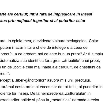
alte ale cerului; intra fara de impiedicare in insesi
cios prin mijlocul ingerilor si al puterilor celor
 are, in opinia mea, o evidenta valoare pedagogica. Chiar
 putem macar intui o cheie de intelegere a ceea ce
n preot? La ce credem noi ca este bun un preot? Ar fi simplu
stematiza sau identifica fara gres „atributiile“ unui preot,
tin de „boltile cele mai inalte ale cerului“, de chestiuni ce
resti“.
rceptia „liber-gânditorilor“ asupra misiunii preotului.
tarâmul nestatornic al exceselor de tot felul, al punerilor in
ciente lor insesi. De la neincrederea „culturalului“ in
a acreditarilor solide si pâna la „metafizica“ neroada a celor