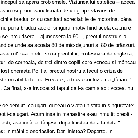
u inceput sa apara problemele. Viziunea lui estetica – aceea
st aspru si promt sanctionata de un grup evlavios de
cinile bradutilor cu cantitati apreciabile de motorina, pâna
a nu puna braduti acolo, singurul motiv fiind acela ca „nu e
a se inmultisera – ajunsesera la 80 –, preotul nostru s-a
ând de unde sa scoata 80 de mic-dejunuri si 80 de prânzuri.
sacrul“ s-a intetit: sotia preotului, profesoara de engleza,
eturi de cerneala, de trei dintre copiii care veneau si mâncau
 fost chemata Politia, preotul nostru a facut o criza de
ost contabil la ferma Frecatei, a tras concluzia ca „tânarul“
 Ca final, s-a invocat si faptul ca i-a cam slabit vocea, nu
e de demult, calugarii duceau o viata linistita in singuratate;
eotii-calugari. Acum insa in manastire s-au inmultit preotii-
esti, asa incât ei tânjesc dupa linistea de alta data.“
 in mâinile enoriasilor. Dar linistea? Departe, in