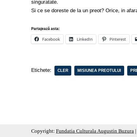
singuratate.
Si ce se doreste de la un preot? Orice, in afar
Partajează asta:
Facebook
LinkedIn
Pinterest
Etichete:
CLER
MISIUNEA PREOTULUI
PR
Copyright:
Fundatia Culturala Augustin Buzura
|