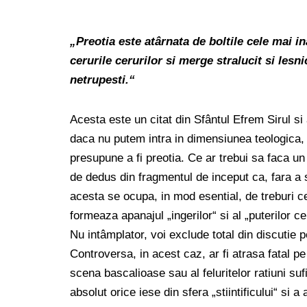
„Preotia este atârnata de boltile cele mai in
cerurile cerurilor si merge stralucit si lesni
netrupesti.“
Acesta este un citat din Sfântul Efrem Sirul si
daca nu putem intra in dimensiunea teologica,
presupune a fi preotia. Ce ar trebui sa faca u
de dedus din fragmentul de inceput ca, fara a si
acesta se ocupa, in mod esential, de treburi ce 
formeaza apanajul „ingerilor“ si al „puterilor ce
Nu intâmplator, voi exclude total din discutie pe
Controversa, in acest caz, ar fi atrasa fatal pe 
scena bascalioase sau al feluritelor ratiuni sufi
absolut orice iese din sfera „stiintificului“ si 