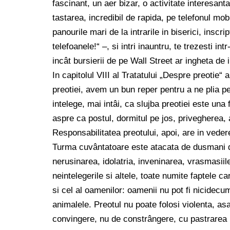
fascinant, un aer bizar, o activitate interesant
tastarea, incredibil de rapida, pe telefonul mo
panourile mari de la intrarile in biserici, inscr
telefoanele!“ –, si intri inauntru, te trezesti in
incât bursierii de pe Wall Street ar ingheta de i
In capitolul VIII al Tratatului „Despre preotie“
preotiei, avem un bun reper pentru a ne plia pe
intelege, mai intâi, ca slujba preotiei este una 
aspre ca postul, dormitul pe jos, privegherea, a
Responsabilitatea preotului, apoi, are in veder
Turma cuvântatoare este atacata de dusmani de
nerusinarea, idolatria, inveninarea, vrasmasiile
neintelegerile si altele, toate numite faptele c
si cel al oamenilor: oamenii nu pot fi nicidecum
animalele. Preotul nu poate folosi violenta, as
convingere, nu de constrângere, cu pastrarea un