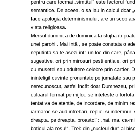
pentru care tocmai „simtitul“ este factorul fu
semantice. De aceea, o sa iau in calcul doar „c
face apologia determinismului, are un scop apar
viata religioasa.
Mersul duminica de duminica la slujba iti poa
unei parohii. Mai intâi, se poate constata o a
neputinta sa te asezi intr-un loc din care, pâna 
sugestive, ori prin mirosuri pestilentiale, ori 
cu musetel sau adultere celebre prin cartier. Do
ininteligil cuvinte pronuntate pe jumatate sau 
nerecunoscut, astfel incât doar Dumnezeu, print
culoarul format pe mijloc se inteteste o forfot
tentativa de atentie, de incordare, de minim r
iarmaroc se aud intrebari, replici si indemnuri 
dreapta, pe dreapta, proasto!“; „hai, ma, ca-mi
baticul ala rosu!“. Trei: din „nucleul dur“ al bi