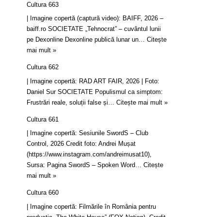
Cultura 663
| Imagine copertă (captură video): BAIFF, 2026 –
baiff.ro SOCIETATE „Tehnocrat” – cuvântul lunii
pe Dexonline Dexonline publică lunar un…
Citește
mai mult »
Cultura 662
| Imagine copertă: RAD ART FAIR, 2026 | Foto:
Daniel Sur SOCIETATE Populismul ca simptom:
Frustrări reale, soluții false și…
Citește mai mult »
Cultura 661
| Imagine copertă: Sesiunile SwordS – Club
Control, 2026 Credit foto: Andrei Mușat
(https://www.instagram.com/andreimusat10),
Sursa: Pagina SwordS – Spoken Word…
Citește
mai mult »
Cultura 660
| Imagine copertă: Filmările în România pentru