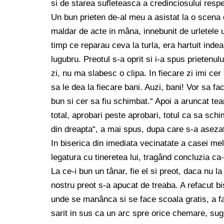
si de starea sufleteasca a credinciosului respe
Un bun prieten de-al meu a asistat la o scena d
maldar de acte in mâna, innebunit de urletele u
timp ce reparau ceva la turla, era hartuit ind
lugubru. Preotul s-a oprit si i-a spus prietenulu
zi, nu ma slabesc o clipa. In fiecare zi imi ce
sa le dea la fiecare bani. Auzi, bani! Vor sa f
bun si cer sa fiu schimbat.“ Apoi a aruncat te
total, aprobari peste aprobari, totul ca sa sch
din dreapta“, a mai spus, dupa care s-a asezat
In biserica din imediata vecinatate a casei mel
legatura cu tineretea lui, tragând concluzia ca-
La ce-i bun un tânar, fie el si preot, daca nu l
nostru preot s-a apucat de treaba. A refacut bis
unde se manânca si se face scoala gratis, a fa
sarit in sus ca un arc spre orice chemare, suge