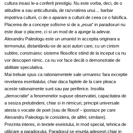
cultura insasi le-a conferit prestigiu. Nu este vorba, deci, de o
atitudine a sau anticulturala, de razvratirea unui… barbar
impotriva culturii, ci de o aparare a culturii de ceea ce o falsifica.
Placerea de a concepe sofisme si de a „esua“ in paradoxuri nu
este doar o placere, ci si un mod de a ajunge la adevar.
Alexandru Paleologu este un umanist in acceptia originara a
termenului, distantându-se de acei autori care, cu un cinism
subtire, construiesc sisteme filosofice stiind de la inceput ca nu
vor descoperi nimic, ca nu vor face decât o demonstratie de
abilitate speculativa.
Mai trebuie spus ca rationamentele sale urmaresc fara exceptie
revelarea esentialului, chiar daca faptele de la care pleaca
aceste rationamente sunt sau par periferice. Insolita
„democratie“ a fenomenelor supuse observatiei, capacitatea de
a sesiza pretutindeni, chiar si in nimicuri, principii universale
atesta o vocatie de poet (sau de filosof – ipostaze pe care
Alexandru Paleologu le considera, de altfel, similare).
Prezinta interes, in textele eseistului, in mod special, tehnica de
utilizare a paradoxului. Paradoxul se enunta adeseori chiar in