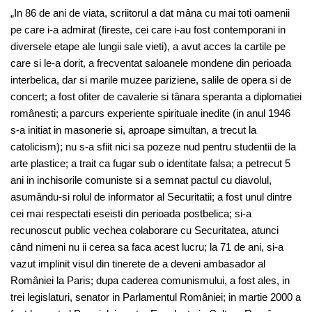
„In 86 de ani de viata, scriitorul a dat mâna cu mai toti oamenii
pe care i-a admirat (fireste, cei care i-au fost contemporani in
diversele etape ale lungii sale vieti), a avut acces la cartile pe
care si le-a dorit, a frecventat saloanele mondene din perioada
interbelica, dar si marile muzee pariziene, salile de opera si de
concert; a fost ofiter de cavalerie si tânara speranta a diplomatiei
românesti; a parcurs experiente spirituale inedite (in anul 1946
s-a initiat in masonerie si, aproape simultan, a trecut la
catolicism); nu s-a sfiit nici sa pozeze nud pentru studentii de la
arte plastice; a trait ca fugar sub o identitate falsa; a petrecut 5
ani in inchisorile comuniste si a semnat pactul cu diavolul,
asumându-si rolul de informator al Securitatii; a fost unul dintre
cei mai respectati eseisti din perioada postbelica; si-a
recunoscut public vechea colaborare cu Securitatea, atunci
când nimeni nu ii cerea sa faca acest lucru; la 71 de ani, si-a
vazut implinit visul din tinerete de a deveni ambasador al
României la Paris; dupa caderea comunismului, a fost ales, in
trei legislaturi, senator in Parlamentul României; in martie 2000 a