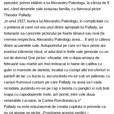
episodul primei intâlniri a lui Alexandru Paleologu, la vârsta de 8
ani, când desenele sale extaziau familia, cu faimosul pictor
Theodor Pallady:
„In anul 1927, bunica lui Alexandru Paleologu, in complicitate cu
o prietena al carei sot era unul dintre apropiatii lui Pallady, se
hotaraste sa-l prezinte pictorului pe foarte tânarul sau rival (la
vremea respectiva, Alexandru Paleologu avea… 8 ani) si câteva
dintre acuarelele sale. Autoportretul pe care si-l face peste ani
eseistul stârneste râsul, el aducând in liniile sale generale cu un
soi de domnul Goe pictor: «Asadar, intr-o dupa-amiaza de
februarie sau martie am fost imbracat in haine de catifea cu
guler si mansete de dantela, incaltat cu ciorapi albi trei-sferturi si
pantofi de lac cu bucla si, ascunzându-mi-se sub un paltonas cu
carouri frumosul costum pe care Pallady nu avea sa-l vada
niciodata, punându-mi-se pe cap o bereta cu panglici si sub brat
mapa cu capodoperele mele, am pornit, intre cele doua
venerabile cucoane, la Cartea Româneasca.»“
Pallady nu este entuziasmat de creatia copilului si prevede ca
nu va ajunge un pictor. „Frustrarea acestui verdict –