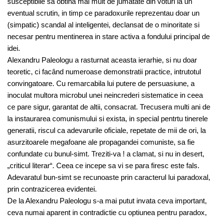
susceptibile sa obtina mai mult de jumatate din voturi la un
eventual scrutin, in timp ce paradoxurile reprezentau doar un
(simpatic) scandal al inteligentei, declansat de o minoritate si
necesar pentru mentinerea in stare activa a fondului principal de
idei.
Alexandru Paleologu a rasturnat aceasta ierarhie, si nu doar
teoretic, ci facând numeroase demonstratii practice, intrutotul
convingatoare. Cu remarcabila lui putere de persuasiune, a
inoculat multora microbul unei neincrederi sistematice in ceea
ce pare sigur, garantat de altii, consacrat. Trecusera multi ani de
la instaurarea comunismului si exista, in special pentrtu tinerele
generatii, riscul ca adevarurile oficiale, repetate de mii de ori, la
asurzitoarele megafoane ale propagandei comuniste, sa fie
confundate cu bunul-simt. Treziti-va ! a clamat, si nu in desert,
„criticul literar“. Ceea ce incepe sa vi se para firesc este fals.
Adevaratul bun-simt se recunoaste prin caracterul lui paradoxal,
prin contrazicerea evidentei.
De la Alexandru Paleologu s-a mai putut invata ceva important,
ceva numai aparent in contradictie cu optiunea pentru paradox,