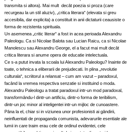
transmita si altora). Mai mult decât poezia si proza (care
recurgeau la un stil aluziv), „critica literara“ (elevata si greu
accesibila, dar explicita) a constituit in anii dictaturii ceausiste o
forma de rezistenta spirituala.
Un asemenea „critic literar“ a fost in acea perioada Alexandru
Paleologu. Ca si Nicolae Balota sau Lucian Raicu, ca si Nicolae
Manolescu sau Alexandru George, el a facut mai mult decât
critica literara si anume opera de educatie intelectuala.
Ce s-a putut invata la scoala lui Alexandru Paleologu? Inainte de
toate, o tehnica a eliberarii de prejudecati. In plina „revolutie
culturala“, scriitorul a relansat – cum am vazut – paradoxul,
facând la vremea respectiva senzatie si instituind o moda.
Alexandru Paleologu a tratat paradoxul intr-un mod paradoxal,
transformându-l dintr-un artificiu, dintr-o forma de teribilism,
dintr-un joc minor al inteligentei intr-un mijloc de cunoastere.
Pâna la el, chiar si in viziunea unor profesionisti ai gândirii,
neinfluentati de propaganda comunista, adevarurile esentiale ale
lumii in care traim erau cele de ordinul evidentei, cele