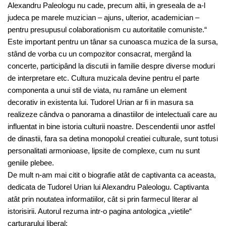
Alexandru Paleologu nu cade, precum altii, in greseala de a-l
judeca pe marele muzician – ajuns, ulterior, academician –
pentru presupusul colaborationism cu autoritatile comuniste.“
Este important pentru un tânar sa cunoasca muzica de la sursa,
stând de vorba cu un compozitor consacrat, mergând la
concerte, participând la discutii in familie despre diverse moduri
de interpretare etc. Cultura muzicala devine pentru el parte
componenta a unui stil de viata, nu ramâne un element
decorativ in existenta lui. Tudorel Urian ar fi in masura sa
realizeze cândva o panorama a dinastiilor de intelectuali care au
influentat in bine istoria culturii noastre. Descendentii unor astfel
de dinastii, fara sa detina monopolul creatiei culturale, sunt totusi
personalitati armonioase, lipsite de complexe, cum nu sunt
geniile plebee.
De mult n-am mai citit o biografie atât de captivanta ca aceasta,
dedicata de Tudorel Urian lui Alexandru Paleologu. Captivanta
atât prin noutatea informatiilor, cât si prin farmecul literar al
istorisirii. Autorul rezuma intr-o pagina antologica „vietile“
carturarului liberal: