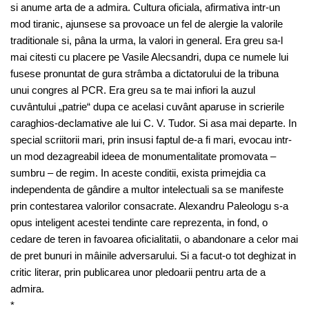
si anume arta de a admira. Cultura oficiala, afirmativa intr-un
mod tiranic, ajunsese sa provoace un fel de alergie la valorile
traditionale si, pâna la urma, la valori in general. Era greu sa-l
mai citesti cu placere pe Vasile Alecsandri, dupa ce numele lui
fusese pronuntat de gura strâmba a dictatorului de la tribuna
unui congres al PCR. Era greu sa te mai infiori la auzul
cuvântului „patrie“ dupa ce acelasi cuvânt aparuse in scrierile
caraghios-declamative ale lui C. V. Tudor. Si asa mai departe. In
special scriitorii mari, prin insusi faptul de-a fi mari, evocau intr-
un mod dezagreabil ideea de monumentalitate promovata –
sumbru – de regim. In aceste conditii, exista primejdia ca
independenta de gândire a multor intelectuali sa se manifeste
prin contestarea valorilor consacrate. Alexandru Paleologu s-a
opus inteligent acestei tendinte care reprezenta, in fond, o
cedare de teren in favoarea oficialitatii, o abandonare a celor mai
de pret bunuri in mâinile adversarului. Si a facut-o tot deghizat in
critic literar, prin publicarea unor pledoarii pentru arta de a
admira.
*