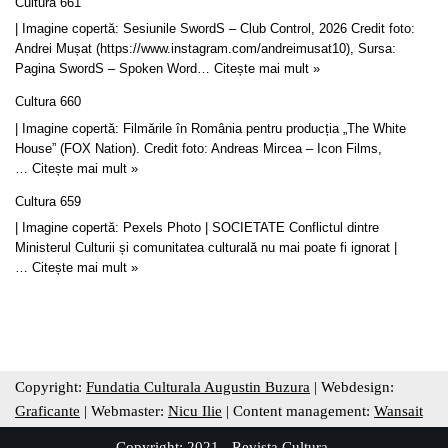
Cultura 661
| Imagine copertă: Sesiunile SwordS – Club Control, 2026 Credit foto:
Andrei Mușat (https://www.instagram.com/andreimusat10), Sursa:
Pagina SwordS – Spoken Word…
Citește mai mult »
Cultura 660
| Imagine copertă: Filmările în România pentru producția „The White
House” (FOX Nation). Credit foto: Andreas Mircea – Icon Films,
…
Citește mai mult »
Cultura 659
| Imagine copertă: Pexels Photo | SOCIETATE Conflictul dintre
Ministerul Culturii și comunitatea culturală nu mai poate fi ignorat |
…
Citește mai mult »
Copyright:
Fundatia Culturala Augustin Buzura
| Webdesign:
Graficante
| Webmaster:
Nicu Ilie
| Content management:
Wansait
Copyright: 2021 - Revista Cultura.