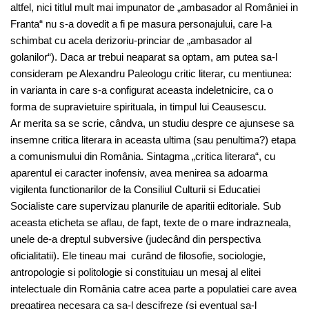
altfel, nici titlul mult mai impunator de „ambasador al României in
Franta“ nu s-a dovedit a fi pe masura personajului, care l-a
schimbat cu acela derizoriu-princiar de „ambasador al
golanilor“). Daca ar trebui neaparat sa optam, am putea sa-l
consideram pe Alexandru Paleologu critic literar, cu mentiunea:
in varianta in care s-a configurat aceasta indeletnicire, ca o
forma de supravietuire spirituala, in timpul lui Ceausescu.
Ar merita sa se scrie, cândva, un studiu despre ce ajunsese sa
insemne critica literara in aceasta ultima (sau penultima?) etapa
a comunismului din România. Sintagma „critica literara“, cu
aparentul ei caracter inofensiv, avea menirea sa adoarma
vigilenta functionarilor de la Consiliul Culturii si Educatiei
Socialiste care supervizau planurile de aparitii editoriale. Sub
aceasta eticheta se aflau, de fapt, texte de o mare indrazneala,
unele de-a dreptul subversive (judecând din perspectiva
oficialitatii). Ele tineau mai curând de filosofie, sociologie,
antropologie si politologie si constituiau un mesaj al elitei
intelectuale din România catre acea parte a populatiei care avea
pregatirea necesara ca sa-l descifreze (si eventual sa-l