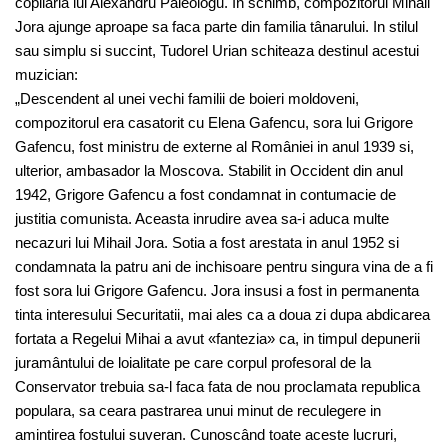
copilaria lui Alexandru Paleologu. In schimb, compozitorul Mihail
Jora ajunge aproape sa faca parte din familia tânarului. In stilul
sau simplu si succint, Tudorel Urian schiteaza destinul acestui
muzician:
„Descendent al unei vechi familii de boieri moldoveni,
compozitorul era casatorit cu Elena Gafencu, sora lui Grigore
Gafencu, fost ministru de externe al României in anul 1939 si,
ulterior, ambasador la Moscova. Stabilit in Occident din anul
1942, Grigore Gafencu a fost condamnat in contumacie de
justitia comunista. Aceasta inrudire avea sa-i aduca multe
necazuri lui Mihail Jora. Sotia a fost arestata in anul 1952 si
condamnata la patru ani de inchisoare pentru singura vina de a fi
fost sora lui Grigore Gafencu. Jora insusi a fost in permanenta
tinta interesului Securitatii, mai ales ca a doua zi dupa abdicarea
fortata a Regelui Mihai a avut «fantezia» ca, in timpul depunerii
juramântului de loialitate pe care corpul profesoral de la
Conservator trebuia sa-l faca fata de nou proclamata republica
populara, sa ceara pastrarea unui minut de reculegere in
amintirea fostului suveran. Cunoscând toate aceste lucruri,