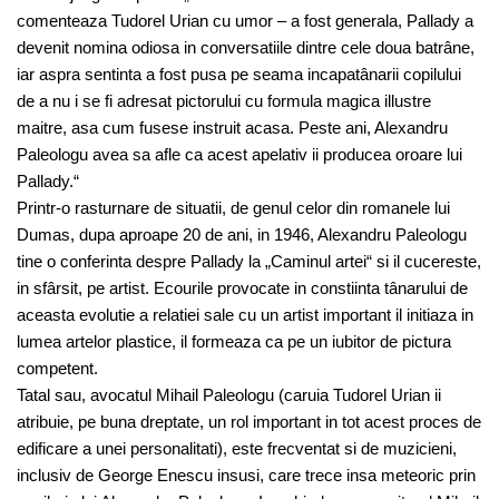
comenteaza Tudorel Urian cu umor – a fost generala, Pallady a
devenit nomina odiosa in conversatiile dintre cele doua batrâne,
iar aspra sentinta a fost pusa pe seama incapatânarii copilului
de a nu i se fi adresat pictorului cu formula magica illustre
maitre, asa cum fusese instruit acasa. Peste ani, Alexandru
Paleologu avea sa afle ca acest apelativ ii producea oroare lui
Pallady.“
Printr-o rasturnare de situatii, de genul celor din romanele lui
Dumas, dupa aproape 20 de ani, in 1946, Alexandru Paleologu
tine o conferinta despre Pallady la „Caminul artei“ si il cucereste,
in sfârsit, pe artist. Ecourile provocate in constiinta tânarului de
aceasta evolutie a relatiei sale cu un artist important il initiaza in
lumea artelor plastice, il formeaza ca pe un iubitor de pictura
competent.
Tatal sau, avocatul Mihail Paleologu (caruia Tudorel Urian ii
atribuie, pe buna dreptate, un rol important in tot acest proces de
edificare a unei personalitati), este frecventat si de muzicieni,
inclusiv de George Enescu insusi, care trece insa meteoric prin