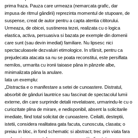
prima fraza. Pauza care urmeaza (nemarcata grafic, dar
impusa de ritmul gândirii) reprezinta momentul de stupoare, de
suspense, creat de autor pentru a capta atentia cititorului.
Urmeaza, de obicei, sustinerea tezei, realizata cu o logica
elastica, activa, persuasiva si bazata pe exemple din domenii
care sunt (sau devin imediat) familiare. Nu lipsesc nici
spectaculoasele dezvaluiri etimologice. In sfârsit, pentru ca
prejudecata atacata sa nu se poata reconstitui, este persiflata
nemilos, urmarita cu ironii taioase pâna in pânzele albe,
minimalizata pâna la anulare.
Iata un exemplu:
„Distractia e o manifestare a setei de cunoastere. Distratul,
absorbit de gânduri launtrice sau fascinat de spectacolul lumii
externe, din care surprinde detalii revelatoare, urmarindu-le cu o
curiozitate plina de mirare, e nedisponibil, absent la solicitarile
imediate, fiind total solicitat de cunoastere. Ceilalti, desteptii,
istetii, considera realitatea gata facuta, cunoscuta, clasata; o
preiau in bloc, in fond schematic si abstract; trec prin viata fara