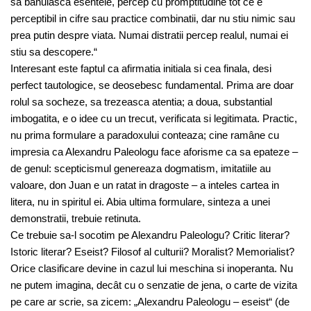
sa banuiasca esentele, percep cu promptitudine tot ce e
perceptibil in cifre sau practice combinatii, dar nu stiu nimic sau
prea putin despre viata. Numai distratii percep realul, numai ei
stiu sa descopere.“
Interesant este faptul ca afirmatia initiala si cea finala, desi
perfect tautologice, se deosebesc fundamental. Prima are doar
rolul sa socheze, sa trezeasca atentia; a doua, substantial
imbogatita, e o idee cu un trecut, verificata si legitimata. Practic,
nu prima formulare a paradoxului conteaza; cine ramâne cu
impresia ca Alexandru Paleologu face aforisme ca sa epateze –
de genul: scepticismul genereaza dogmatism, imitatiile au
valoare, don Juan e un ratat in dragoste – a inteles cartea in
litera, nu in spiritul ei. Abia ultima formulare, sinteza a unei
demonstratii, trebuie retinuta.
Ce trebuie sa-l socotim pe Alexandru Paleologu? Critic literar?
Istoric literar? Eseist? Filosof al culturii? Moralist? Memorialist?
Orice clasificare devine in cazul lui meschina si inoperanta. Nu
ne putem imagina, decât cu o senzatie de jena, o carte de vizita
pe care ar scrie, sa zicem: „Alexandru Paleologu – eseist“ (de