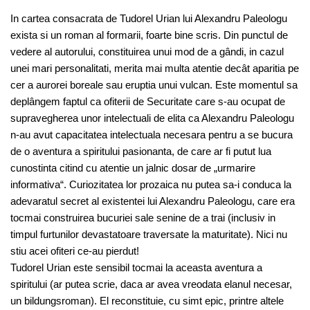
In cartea consacrata de Tudorel Urian lui Alexandru Paleologu
exista si un roman al formarii, foarte bine scris. Din punctul de
vedere al autorului, constituirea unui mod de a gândi, in cazul
unei mari personalitati, merita mai multa atentie decât aparitia pe
cer a aurorei boreale sau eruptia unui vulcan. Este momentul sa
deplângem faptul ca ofiterii de Securitate care s-au ocupat de
supravegherea unor intelectuali de elita ca Alexandru Paleologu
n-au avut capacitatea intelectuala necesara pentru a se bucura
de o aventura a spiritului pasionanta, de care ar fi putut lua
cunostinta citind cu atentie un jalnic dosar de „urmarire
informativa“. Curiozitatea lor prozaica nu putea sa-i conduca la
adevaratul secret al existentei lui Alexandru Paleologu, care era
tocmai construirea bucuriei sale senine de a trai (inclusiv in
timpul furtunilor devastatoare traversate la maturitate). Nici nu
stiu acei ofiteri ce-au pierdut!
Tudorel Urian este sensibil tocmai la aceasta aventura a
spiritului (ar putea scrie, daca ar avea vreodata elanul necesar,
un bildungsroman). El reconstituie, cu simt epic, printre altele