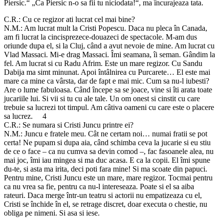
Piersic.“ „Ca Piersic n-o sa fii tu niciodata!“, ma încurajeaza tata.
C.R.: Cu ce regizor ati lucrat cel mai bine?
N.M.: Am lucrat mult la Cristi Popescu. Daca nu pleca în Canada,
am fi lucrat la cincisprezece-douazeci de spectacole. M-am dus
oriunde dupa el, si la Cluj, când a avut nevoie de mine. Am lucrat cu
Vlad Massaci. Mi-e drag Massaci. Îmi seamana, îi seman. Gândim la
fel. Am lucrat si cu Radu Afrim. Este un mare regizor. Cu Sandu
Dabija ma simt minunat. Apoi întâlnirea cu Purcarete… El este mai
mare ca mine ca vârsta, dar de fapt e mai mic. Cum sa nu-l iubesti?
Are o lume fabuloasa. Când începe sa se joace, vine si îti arata toate
jucariile lui. Si vii si tu cu ale tale. Un om onest si cinstit cu care
trebuie sa lucrezi tot timpul. Am câtiva oameni cu care este o placere
sa lucrez. 4
C.R.: Se numara si Cristi Juncu printre ei?
N.M.: Juncu e fratele meu. Cât ne certam noi… numai fratii se pot
certa! Ne pupam si dupa aia, când schimba ceva la jucarie si eu stiu
de ce o face – ca nu cumva sa devin comod –, fac fasoanele alea, nu
mai joc, îmi iau mingea si ma duc acasa. E ca la copii. El îmi spune
du-te, si asta ma irita, deci poti fara mine! Si ma scoate din papuci.
Pentru mine, Cristi Juncu este un mare, mare regizor. Tocmai pentru
ca nu vrea sa fie, pentru ca nu-l intereseaza. Poate si el sa aiba
rateuri. Daca merge într-un teatru si actorii nu empatizeaza cu el,
Cristi se închide în el, se retrage discret, doar executa o chestie, nu
obliga pe nimeni. Si asa si iese.