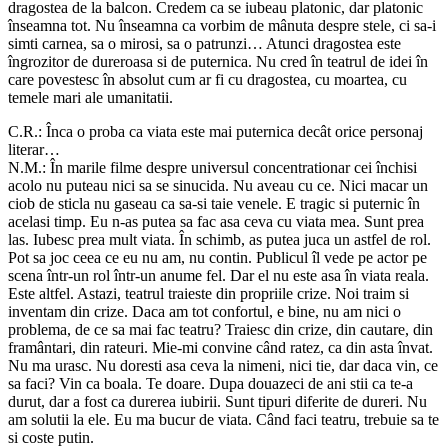
dragostea de la balcon. Credem ca se iubeau platonic, dar platonic
înseamna tot. Nu înseamna ca vorbim de mânuta despre stele, ci sa-i
simti carnea, sa o mirosi, sa o patrunzi… Atunci dragostea este
îngrozitor de dureroasa si de puternica. Nu cred în teatrul de idei în
care povestesc în absolut cum ar fi cu dragostea, cu moartea, cu
temele mari ale umanitatii.
C.R.: Înca o proba ca viata este mai puternica decât orice personaj
literar…
N.M.: În marile filme despre universul concentrationar cei închisi
acolo nu puteau nici sa se sinucida. Nu aveau cu ce. Nici macar un
ciob de sticla nu gaseau ca sa-si taie venele. E tragic si puternic în
acelasi timp. Eu n-as putea sa fac asa ceva cu viata mea. Sunt prea
las. Iubesc prea mult viata. În schimb, as putea juca un astfel de rol.
Pot sa joc ceea ce eu nu am, nu contin. Publicul îl vede pe actor pe
scena într-un rol într-un anume fel. Dar el nu este asa în viata reala.
Este altfel. Astazi, teatrul traieste din propriile crize. Noi traim si
inventam din crize. Daca am tot confortul, e bine, nu am nici o
problema, de ce sa mai fac teatru? Traiesc din crize, din cautare, din
framântari, din rateuri. Mie-mi convine când ratez, ca din asta învat.
Nu ma urasc. Nu doresti asa ceva la nimeni, nici tie, dar daca vin, ce
sa faci? Vin ca boala. Te doare. Dupa douazeci de ani stii ca te-a
durut, dar a fost ca durerea iubirii. Sunt tipuri diferite de dureri. Nu
am solutii la ele. Eu ma bucur de viata. Când faci teatru, trebuie sa te
si coste putin.