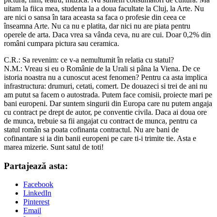
uitam la fiica mea, studenta la a doua facultate la Cluj, la Arte. Nu
are nici o sansa în tara aceasta sa faca o profesie din ceea ce
înseamna Arte. Nu ca nu e platita, dar nici nu are piata pentru
operele de arta. Daca vrea sa vânda ceva, nu are cui. Doar 0,2% din
români cumpara pictura sau ceramica.
C.R.: Sa revenim: ce v-a nemultumit în relatia cu statul?
N.M.: Vreau si eu o Românie de la Urali si pâna la Viena. De ce
istoria noastra nu a cunoscut acest fenomen? Pentru ca asta implica
infrastructura: drumuri, cetati, comert. De douazeci si trei de ani nu
am putut sa facem o autostrada. Putem face comisii, proiecte mari pe
bani europeni. Dar suntem singurii din Europa care nu putem angaja
cu contract pe drept de autor, pe conventie civila. Daca ai doua ore
de munca, trebuie sa fii angajat cu contract de munca, pentru ca
statul român sa poata cofinanta contractul. Nu are bani de
cofinantare si ia din banii europeni pe care ti-i trimite tie. Asta e
marea mizerie. Sunt satul de toti!
Partajează asta:
Facebook
LinkedIn
Pinterest
Email