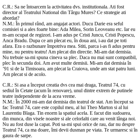
C.R.: Sa ne întoarcem la activitatea dvs. institutionala. Ati fost
director al Teatrului National din Târgu Mures? Ce strategie ati
abordat?
N.M.: În primul rând, am angajat actori. Ducu Darie era seful
comisiei si a ales foarte bine: Ada Milea, Sorin Leoveanu etc. Iar eu
m-am ocupat de regizori. I-am adus pe Cristi Juncu, Cristi Popescu,
Anca Bradu. Dupa ce am plecat eu, în doua ani, i-au dat pe toti
afara. Era o razbunare împotriva mea. Stiti, parca i-as fi adus pentru
mine, nu pentru teatru! Am plecat din directie. Mi-am dat demisia.
Nu trebuie sa-mi spuna cineva sa plec. Daca nu mai sunt compatibil,
plec în secunda doi. Am avut multe demisii. Mi-am dat demisia în
’91 si de la Timisoara, am plecat la Craiova, unde am stat patru luni.
Am plecat si de acolo.
C.R.: Si asa a început creatia dvs cea mai draga, Teatrul 74, cu
sediul în Cetate (acum în renovare), unul dintre extrem de putinele
teatre independente de la acea vreme.
N.M.: În 2000 mi-am dat demisia din teatrul de stat. Am început sa
fac Teatrul 74, care este copilul meu, al lui Theo Marton si al lui
Laurentiu Blaga. Tin enorm la spatiul acela. E facut din sudoarea,
din munca, din visele noastre si ale celorlalti care au venit lânga noi.
Nu au fost duse la capat. Poti sa-mi spui orice de rau, dar nu despre
Teatrul 74, ca ma doare, îmi devii dusman pe viata. Te urmaresc si în
gaura de sarpe.