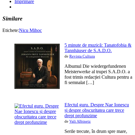
Imprimare
Similare
Etichete:
Nicu Mihoc
5 minute de muzică: Tanatofobia &
Tannhäuser de S.A.D.O.
de
Revista Cultura
Albumul Die wiedergefundenen
Meisterwerke al trupei S.A.D.O. a
fost trimis redacției Cultura pentru a
fi semnalat […]
Efectul guru. Despre Nae Ionescu
și despre obscuritatea care trece
drept profunzime
de
Vali Albinetz
Serile trecute, în drum spre mare,