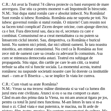
C.R.: Ati avut la Teatrul 74 câteva proiecte cu bani europeni de mare
anvergura. Dar stiu ca pentru moment v-ati împotmolit în birocratie.
N.M.: Stai dupa statul român care e absolut imbecil. Nu România!
Sunt român si iubesc România. România asta ne suporta pe toti. Nu
iubesc guvernul român si statul român. O mizerie! Cum reusim noi
sa facem totul complicat! Zicem despre oricine, cum ajunge director,
ca e hot. Fura directorul sau, daca nu el, secretara cu care e
combinat. Comunismul ne-a creat mentalitatea ca nu putem sa
întoarcem ciclul istoriei. Sau, dimpotriva, ca România e buricul
lumii. Nu suntem nici primii, dar nici ultimii oameni. În tara noastra
mioritica, am mimat comunismul. Nu cred ca în România au fost
zece mii de oameni care sa creada cu adevarat în comunism. Asa
cum se mimeaza democratia astazi. Teatrul era subjugat de
propaganda. Stiu sigur, din cartile pe care le-am citit, ca teatrul
trebuie sa aiba rol si functie sociala. La momentul acesta, teatrul
românesc nu raspunde societatii noastre care îsi doreste ca institutiile
mari – cum ar fi Biserica –, sa se implice în viata lor cumva.
C.R.: Cum visati sa arate România?
N.M.: Vreau sa ma trezesc mâine dimineata si sa vad ca lumea din
jurul meu este civilizata. Atunci si eu o sa ma comport ca atare.
Când m-am dus prima data la Viena, nu mi-am aruncat tigara pe jos,
pentru ca totul în jurul meu functiona. M-am întors în tara si m-a
tinut o zi. Când viata e mai puternica, te macina, nu îti arde de
pictura, film, teatru, muzica. Nu suntem consumatori de cultura. Ma