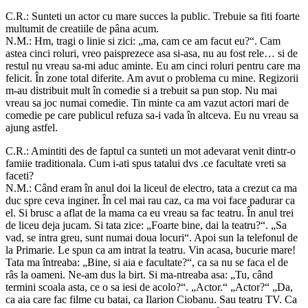
C.R.: Sunteti un actor cu mare succes la public. Trebuie sa fiti foarte
multumit de creatiile de pâna acum.
N.M.: Hm, tragi o linie si zici: „ma, cam ce am facut eu?“. Cam
astea cinci roluri, vreo paisprezece asa si-asa, nu au fost rele… si de
restul nu vreau sa-mi aduc aminte. Eu am cinci roluri pentru care ma
felicit. În zone total diferite. Am avut o problema cu mine. Regizorii
m-au distribuit mult în comedie si a trebuit sa pun stop. Nu mai
vreau sa joc numai comedie. Tin minte ca am vazut actori mari de
comedie pe care publicul refuza sa-i vada în altceva. Eu nu vreau sa
ajung astfel.
C.R.: Amintiti des de faptul ca sunteti un mot adevarat venit dintr-o
famiie traditionala. Cum i-ati spus tatalui dvs .ce facultate vreti sa
faceti?
N.M.: Când eram în anul doi la liceul de electro, tata a crezut ca ma
duc spre ceva inginer. În cel mai rau caz, ca ma voi face padurar ca
el. Si brusc a aflat de la mama ca eu vreau sa fac teatru. În anul trei
de liceu deja jucam. Si tata zice: „Foarte bine, dai la teatru?“. „Sa
vad, se intra greu, sunt numai doua locuri“. Apoi sun la telefonul de
la Primarie. Le spun ca am intrat la teatru. Vin acasa, bucurie mare!
Tata ma întreaba: „Bine, si aia e facultate?“, ca sa nu se faca el de
râs la oameni. Ne-am dus la birt. Si ma-ntreaba asa: „Tu, când
termini scoala asta, ce o sa iesi de acolo?“. „Actor.“ „Actor?“ „Da,
ca aia care fac filme cu batai, ca Ilarion Ciobanu. Sau teatru TV. Ca