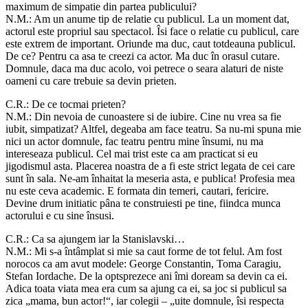
maximum de simpatie din partea publicului?
N.M.: Am un anume tip de relatie cu publicul. La un moment dat,
actorul este propriul sau spectacol. Îsi face o relatie cu publicul, care
este extrem de important. Oriunde ma duc, caut totdeauna publicul.
De ce? Pentru ca asa te creezi ca actor. Ma duc în orasul cutare.
Domnule, daca ma duc acolo, voi petrece o seara alaturi de niste
oameni cu care trebuie sa devin prieten.
C.R.: De ce tocmai prieten?
N.M.: Din nevoia de cunoastere si de iubire. Cine nu vrea sa fie
iubit, simpatizat? Altfel, degeaba am face teatru. Sa nu-mi spuna mie
nici un actor domnule, fac teatru pentru mine însumi, nu ma
intereseaza publicul. Cel mai trist este ca am practicat si eu
jigodismul asta. Placerea noastra de a fi este strict legata de cei care
sunt în sala. Ne-am înhaitat la meseria asta, e publica! Profesia mea
nu este ceva academic. E formata din temeri, cautari, fericire.
Devine drum initiatic pâna te construiesti pe tine, fiindca munca
actorului e cu sine însusi.
C.R.: Ca sa ajungem iar la Stanislavski…
N.M.: Mi s-a întâmplat si mie sa caut forme de tot felul. Am fost
norocos ca am avut modele: George Constantin, Toma Caragiu,
Stefan Iordache. De la optsprezece ani îmi doream sa devin ca ei.
Adica toata viata mea era cum sa ajung ca ei, sa joc si publicul sa
zica „mama, bun actor!“, iar colegii – „uite domnule, îsi respecta