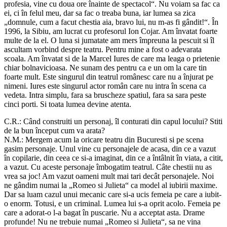
profesia, vine cu doua ore înainte de spectacol“. Nu voiam sa fac ca
ei, ci în felul meu, dar sa fac o treaba buna, iar lumea sa zica
„domnule, cum a facut chestia aia, bravo lui, nu m-as fi gândit!“. În
1996, la Sibiu, am lucrat cu profesorul Ion Cojar. Am învatat foarte
multe de la el. O luna si jumatate am mers împreuna la pescuit si îl
ascultam vorbind despre teatru. Pentru mine a fost o adevarata
scoala. Am învatat si de la Marcel Iures de care ma leaga o prietenie
chiar bolnavicioasa. Ne sunam des pentru ca e un om la care tin
foarte mult. Este singurul din teatrul românesc care nu a înjurat pe
nimeni. Iures este singurul actor român care nu intra în scena ca
vedeta. Intra simplu, fara sa bruscheze spatiul, fara sa sara peste
cinci porti. Si toata lumea devine atenta.
C.R.: Când construiti un personaj, îl conturati din capul locului? Stiti
de la bun început cum va arata?
N.M.: Mergem acum la oricare teatru din Bucuresti si pe scena
gasim personaje. Unul vine cu personajele de acasa, din ce a vazut
în copilarie, din ceea ce si-a imaginat, din ce a întâlnit în viata, a citit,
a vazut. Cu aceste personaje îmbogatim teatrul. Câte chestii nu as
vrea sa joc! Am vazut oameni mult mai tari decât personajele. Noi
ne gândim numai la „Romeo si Julieta“ ca model al iubirii maxime.
Dar sa luam cazul unui mecanic care si-a ucis femeia pe care a iubit-
o enorm. Totusi, e un criminal. Lumea lui s-a oprit acolo. Femeia pe
care a adorat-o l-a bagat în puscarie. Nu a acceptat asta. Drame
profunde! Nu ne trebuie numai „Romeo si Julieta“, sa ne vina