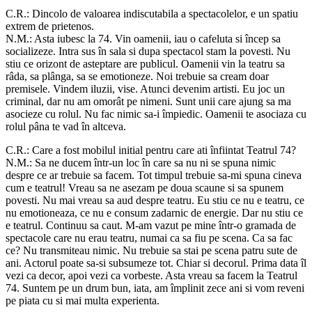
C.R.: Dincolo de valoarea indiscutabila a spectacolelor, e un spatiu
extrem de prietenos.
N.M.: Asta iubesc la 74. Vin oamenii, iau o cafeluta si încep sa
socializeze. Intra sus în sala si dupa spectacol stam la povesti. Nu
stiu ce orizont de asteptare are publicul. Oamenii vin la teatru sa
râda, sa plânga, sa se emotioneze. Noi trebuie sa cream doar
premisele. Vindem iluzii, vise. Atunci devenim artisti. Eu joc un
criminal, dar nu am omorât pe nimeni. Sunt unii care ajung sa ma
asocieze cu rolul. Nu fac nimic sa-i împiedic. Oamenii te asociaza cu
rolul pâna te vad în altceva.
C.R.: Care a fost mobilul initial pentru care ati înfiintat Teatrul 74?
N.M.: Sa ne ducem într-un loc în care sa nu ni se spuna nimic
despre ce ar trebuie sa facem. Tot timpul trebuie sa-mi spuna cineva
cum e teatrul! Vreau sa ne asezam pe doua scaune si sa spunem
povesti. Nu mai vreau sa aud despre teatru. Eu stiu ce nu e teatru, ce
nu emotioneaza, ce nu e consum zadarnic de energie. Dar nu stiu ce
e teatrul. Continuu sa caut. M-am vazut pe mine într-o gramada de
spectacole care nu erau teatru, numai ca sa fiu pe scena. Ca sa fac
ce? Nu transmiteau nimic. Nu trebuie sa stai pe scena patru sute de
ani. Actorul poate sa-si subsumeze tot. Chiar si decorul. Prima data îl
vezi ca decor, apoi vezi ca vorbeste. Asta vreau sa facem la Teatrul
74. Suntem pe un drum bun, iata, am împlinit zece ani si vom reveni
pe piata cu si mai multa experienta.