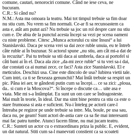
comune, cautari, nenorociri comune. Când ne iese ceva, ne
bucuram.
C.R.: Si când nu?
N.M.: Asta ma omoara la teatru. Mai tot timpul trebuie sa fim doar
nu stiu cum. Nu vrem sa fim normali. Ce-ar fi sa recunoastem ca
asta e, atât am putut azi? Nu trebuie sa joc un rol despre care nu stiu
cum e. De abia de la punctul acesta începi sa vezi pe scena oameni
cu niste probleme. Citesc „Munca actorului cu sine însusi“ a lui
Stanislavski. Daca pe scena vrei sa dai zece ruble unuia, eu te întreb
câte ruble ai în buzunar. Si actorul spune „nu stiu, am cât mi-a dat de
la recuzita“. Pai tu trebuie sa stii daca ai umbrela, daca ai portofel si
câti bani ai în el. Daca ala zice „da-mi zece ruble“ si tu vrei sa-i dai,
dar constati ca ai numai zece, ce faci? Asta zice Stanislavski. El e
meticulos. Deschizi usa. Cine este dincolo de usa? Iubirea vietii tale.
Cum intri, ca ti se flexeaza genunchii? Mai întâi trebuie sa respiri un
pic. Pâna iei aer, te gândesti putin cum sa începi… ce sa zici: „ploua,
da.. si cum e la Moscova?“. Si începe o discutie ca… uite asa e
viata. Mie mi s-a întâmplat. Eu sunt un om care se îndragosteste.
Mai mult în teorie, în ideal. Dar ma simt bine pentru ca stiu ca este o
stare frumoasa si asta e suficient. Nu-i înteleg pe actorii care-l
întreaba pe regizor pe unde trebuie sa intre. Ma, boule, pe usa sau,
daca nu, pe geam! Sunt actori de-astia care ca sa fie mai interesanti
mai fac patru tumbe. Atunci facem filme, nu mai jucam teatru.
C.R.: Sunteti un actor cu o extraordinara priza la public. E, evident,
un dat natural. Stiti cum sa-l manevrati constient ca sa scoateti