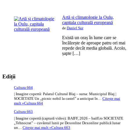
Artă și climatologie la Oulu,
capitala culturală europeană
de
Daniel Sur
Există un oraș în lume care se
încălzește de aproape patru ori mai
repede decât media globală. Acolo,
șapte […]
Ediții
Cultura 664
| Imagine copertă: Palatul Cultural Blaj – sursa: Municipiul Blaj |
SOCIETATE Un „picnic nobil la castel” a anticipat în…
Citește mai
mult »
Cultura 664
Cultura 663
| Imagine copertă (captură video): BAIFF, 2026 – baiff.ro SOCIETATE
„Tehnocrat” – cuvântul lunii pe Dexonline Dexonline publică lunar
un…
Citește mai mult »
Cultura 663