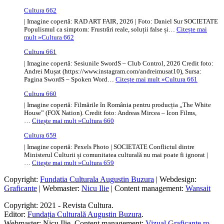
Cultura 662
| Imagine copertă: RAD ART FAIR, 2026 | Foto: Daniel Sur SOCIETATE
Populismul ca simptom: Frustrări reale, soluții false și…
Citește mai
mult »
Cultura 662
Cultura 661
| Imagine copertă: Sesiunile SwordS – Club Control, 2026 Credit foto:
Andrei Mușat (https://www.instagram.com/andreimusat10), Sursa:
Pagina SwordS – Spoken Word…
Citește mai mult »
Cultura 661
Cultura 660
| Imagine copertă: Filmările în România pentru producția „The White
House” (FOX Nation). Credit foto: Andreas Mircea – Icon Films,
…
Citește mai mult »
Cultura 660
Cultura 659
| Imagine copertă: Pexels Photo | SOCIETATE Conflictul dintre
Ministerul Culturii și comunitatea culturală nu mai poate fi ignorat |
…
Citește mai mult »
Cultura 659
Copyright:
Fundatia Culturala Augustin Buzura
| Webdesign:
Graficante
| Webmaster:
Nicu Ilie
| Content management:
Wansait
Copyright: 2021 - Revista Cultura.
Editor:
Fundația Culturală Augustin Buzura
.
Webmaster: Nicu Ilie. Content management:
Vizual Graficante.ro