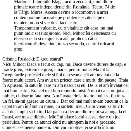
Marton si Laurentiu Blaga, acum zece ani, unul dintre
primele teatre independente din România, Teatru 74 de
la Târgu Mures. Acesta devine o locomotiva a artei
contemporane focusate pe problemele zilei si pe o
maniera noua si vie de a face teatru.
Temperament vulcanic, cu o vitalitate cât casa, nu mai
putin ludic si (auto)ironic, Nicu Mihoc îsi delecteaza cu
efervescenta si magnetism atât publicul, cât si
interlocutorii devenind, într-o secunda, centrul oricarui
grup.
Cristina Rusiecki: E greu teatrul?
Nicu Mihoc: Daca e facut cu cap, nu. Daca devine durere de cap, e
foarte greu, extrem de greu, chiar si pentru mine. Ma uit la
începuturile profesiei mele si îmi dau seama cât am învatat de la
foarte multi actori. Am avut un prieten care a murit, din pacate. Traia
în Apuseni, în satul în care m-am nascut si eu. De la el am învatat cel
mai bun teatru. Era cel mai bun monodramist. Numai ca el nu juca la
public, ci doar în fata mea. Am învatat de la foarte multi sa fiu într-
un fel, sa-mi gasesc un drum… Dar cel mai mult m-am bucurat ca la
capat m-am întâlnit cu mine, cu sufletul meu. Cum vreau sa fiu? E
atât de simplu sa fii tu. Dar pâna ca fiecare dintre noi sa ajunga la el
însusi, are trasee diferite. Mie îmi place jocul acesta, dar e un joc
periculos. Pentru ca atunci când nu ajungem la noi e groaznic.
Cunosc asemenea oameni. Din varii motive, ei se afla într-un