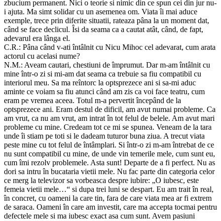
zbucium permanent. Nici o teorie si nimic din ce spun cei din jur nu-
i ajuta. Ma simt solidar cu un asemenea om. Viata îi mai aduce
exemple, trece prin diferite situatii, rateaza pâna la un moment dat,
când se face declicul. Îsi da seama ca a cautat atât, când, de fapt,
adevarul era lânga el.
C.R.: Pâna când v-ati întâlnit cu Nicu Mihoc cel adevarat, cum arata
actorul cu acelasi nume?
N.M.: Aveam cautari, chestiuni de împrumut. Dar m-am întâlnit cu
mine într-o zi si mi-am dat seama ca trebuie sa fiu compatibil cu
interiorul meu. Sa ma reîntorc la optsprezece ani si sa-mi aduc
aminte ce voiam sa fiu atunci când am zis ca voi face teatru, cum
eram pe vremea aceea. Totul m-a pervertit începând de la
optsprezece ani. Eram destul de dificil, am avut numai probleme. Ca
am vrut, ca nu am vrut, am intrat în tot felul de belele. Am avut mari
probleme cu mine. Credeam tot ce mi se spunea. Veneam de la tara
unde îi stiam pe toti si le dadeam tuturor buna ziua. A trecut viata
peste mine cu tot felul de întâmplari. Si într-o zi m-am întrebat de ce
nu sunt compatibil cu mine, de unde vin temerile mele, cum sunt eu,
cum îmi rezolv problemele. Asta sunt! Departe de a fi perfect. Nu as
dori sa intru în bucataria vietii mele. Nu fac parte din categoria celor
ce merg la televizor sa vorbeasca despre iubire: „O iubesc, este
femeia vietii mele…“ si dupa trei luni se despart. Eu am trait în real,
în concret, cu oameni la care tin, fara de care viata mea ar fi extrem
de saraca. Oameni în care am investit, care ma accepta tocmai pentru
defectele mele si ma iubesc exact asa cum sunt. Avem pasiuni