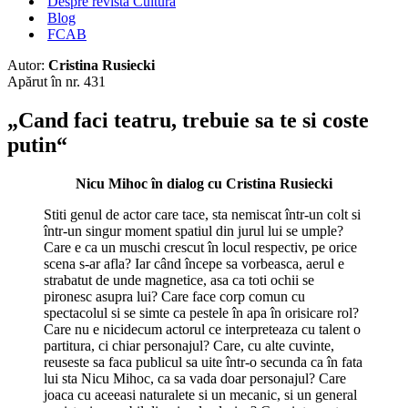
Despre revista Cultura
Blog
FCAB
Autor:
Cristina Rusiecki
Apărut în nr. 431
„Cand faci teatru, trebuie sa te si coste
putin“
Nicu Mihoc în dialog cu Cristina Rusiecki
Stiti genul de actor care tace, sta nemiscat într-un colt si
într-un singur moment spatiul din jurul lui se umple?
Care e ca un muschi crescut în locul respectiv, pe orice
scena s-ar afla? Iar când începe sa vorbeasca, aerul e
strabatut de unde magnetice, asa ca toti ochii se
pironesc asupra lui? Care face corp comun cu
spectacolul si se simte ca pestele în apa în orisicare rol?
Care nu e nicidecum actorul ce interpreteaza cu talent o
partitura, ci chiar personajul? Care, cu alte cuvinte,
reuseste sa faca publicul sa uite într-o secunda ca în fata
lui sta Nicu Mihoc, ca sa vada doar personajul? Care
joaca cu aceeasi naturalete si un mecanic, si un general