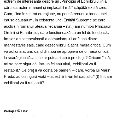
extrem de interesantă despre un „Principiu al Echilibrului în al
cărui caracter imanent şi implacabil mă încăpăţânez să cred.
Cum, fiind înzestrat cu raţiune, nu pot să renunţ la ideea unei
causa causarum, în existenţa unei Entităţi Supreme pe care
acolo (în romanul Steaua fiecăruia – n.n.) am numit-o Principiul
Ordinii şi Echilibrului, care funcţionează ca un fel de feedback.
Implozia spectaculoasă a comunismului ar fi una dintre
manifestările sale, când dezechilibrul a atins masa critică. Cum
va acţiona acum, când din nou ne apropiem de o masă critică,
la scară globală… cine ar putea risca o predicţie? Oricum însă,
mi se pare sigur că, într-un fel sau altul, echilibrul va fi
restabilit.“ Ce preţ îi va costa pe oameni – care, vorba lui Marin
Preda, au o singură viaţă – acest „într-un fel sau altul“ (!) în care
echilibrul va fi restabilit?
Partajează asta: