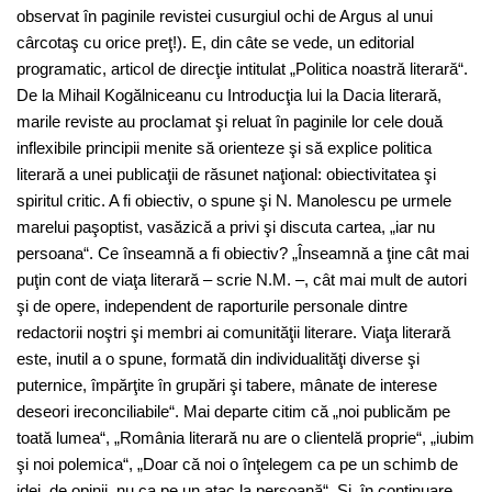
observat în paginile revistei cusurgiul ochi de Argus al unui
cârcotaş cu orice preţ!). E, din câte se vede, un editorial
programatic, articol de direcţie intitulat „Politica noastră literară“.
De la Mihail Kogălniceanu cu Introducţia lui la Dacia literară,
marile reviste au proclamat şi reluat în paginile lor cele două
inflexibile principii menite să orienteze şi să explice politica
literară a unei publicaţii de răsunet naţional: obiectivitatea şi
spiritul critic. A fi obiectiv, o spune şi N. Manolescu pe urmele
marelui paşoptist, vasăzică a privi şi discuta cartea, „iar nu
persoana“. Ce înseamnă a fi obiectiv? „Înseamnă a ţine cât mai
puţin cont de viaţa literară – scrie N.M. –, cât mai mult de autori
şi de opere, independent de raporturile personale dintre
redactorii noştri şi membri ai comunităţii literare. Viaţa literară
este, inutil a o spune, formată din individualităţi diverse şi
puternice, împărţite în grupări şi tabere, mânate de interese
deseori ireconciliabile“. Mai departe citim că „noi publicăm pe
toată lumea“, „România literară nu are o clientelă proprie“, „iubim
şi noi polemica“, „Doar că noi o înţelegem ca pe un schimb de
idei, de opinii, nu ca pe un atac la persoană“. Şi, în continuare,