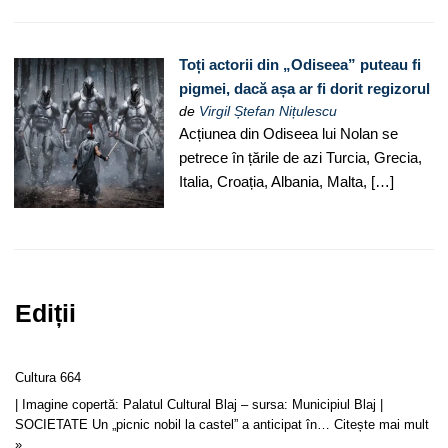
Toți actorii din „Odiseea” puteau fi
pigmei, dacă așa ar fi dorit regizorul
de
Virgil Ștefan Nițulescu
Acțiunea din Odiseea lui Nolan se
petrece în țările de azi Turcia, Grecia,
Italia, Croația, Albania, Malta, […]
Ediții
Cultura 664
| Imagine copertă: Palatul Cultural Blaj – sursa: Municipiul Blaj |
SOCIETATE Un „picnic nobil la castel” a anticipat în…
Citește mai mult
»