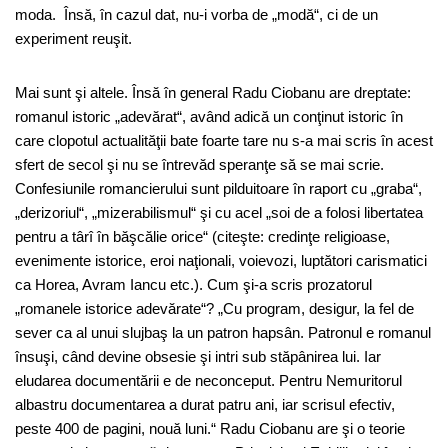
moda. Însă, în cazul dat, nu-i vorba de „modă“, ci de un
experiment reuşit.
Mai sunt şi altele. Însă în general Radu Ciobanu are dreptate:
romanul istoric „adevărat“, având adică un conţinut istoric în
care clopotul actualităţii bate foarte tare nu s-a mai scris în acest
sfert de secol şi nu se întrevăd speranţe să se mai scrie.
Confesiunile romancierului sunt pilduitoare în raport cu „graba“,
„derizoriul“, „mizerabilismul“ şi cu acel „soi de a folosi libertatea
pentru a târî în băşcălie orice“ (citeşte: credinţe religioase,
evenimente istorice, eroi naţionali, voievozi, luptători carismatici
ca Horea, Avram Iancu etc.). Cum şi-a scris prozatorul
„romanele istorice adevărate“? „Cu program, desigur, la fel de
sever ca al unui slujbaş la un patron hapsân. Patronul e romanul
însuşi, când devine obsesie şi intri sub stăpânirea lui. Iar
eludarea documentării e de neconceput. Pentru Nemuritorul
albastru documentarea a durat patru ani, iar scrisul efectiv,
peste 400 de pagini, nouă luni.“ Radu Ciobanu are şi o teorie