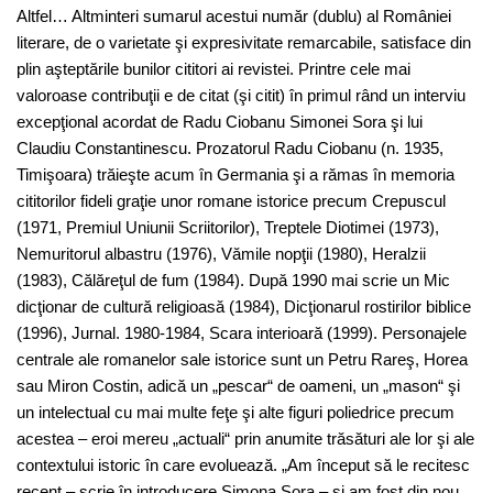
Altfel… Altminteri sumarul acestui număr (dublu) al României
literare, de o varietate şi expresivitate remarcabile, satisface din
plin aşteptările bunilor cititori ai revistei. Printre cele mai
valoroase contribuţii e de citat (şi citit) în primul rând un interviu
excepţional acordat de Radu Ciobanu Simonei Sora şi lui
Claudiu Constantinescu. Prozatorul Radu Ciobanu (n. 1935,
Timişoara) trăieşte acum în Germania şi a rămas în memoria
cititorilor fideli graţie unor romane istorice precum Crepuscul
(1971, Premiul Uniunii Scriitorilor), Treptele Diotimei (1973),
Nemuritorul albastru (1976), Vămile nopţii (1980), Heralzii
(1983), Călăreţul de fum (1984). După 1990 mai scrie un Mic
dicţionar de cultură religioasă (1984), Dicţionarul rostirilor biblice
(1996), Jurnal. 1980-1984, Scara interioară (1999). Personajele
centrale ale romanelor sale istorice sunt un Petru Rareş, Horea
sau Miron Costin, adică un „pescar“ de oameni, un „mason“ şi
un intelectual cu mai multe feţe şi alte figuri poliedrice precum
acestea – eroi mereu „actuali“ prin anumite trăsături ale lor şi ale
contextului istoric în care evoluează. „Am început să le recitesc
recent – scrie în introducere Simona Sora – şi am fost din nou