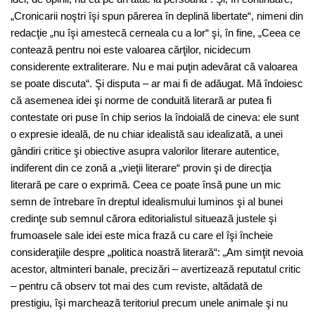
„Cronicarii noştri îşi spun părerea în deplină libertate“, nimeni din
redacţie „nu îşi amestecă cerneala cu a lor“ şi, în fine, „Ceea ce
contează pentru noi este valoarea cărţilor, nicidecum
considerente extraliterare. Nu e mai puţin adevărat că valoarea
se poate discuta“. Şi disputa – ar mai fi de adăugat. Mă îndoiesc
că asemenea idei şi norme de conduită literară ar putea fi
contestate ori puse în chip serios la îndoială de cineva: ele sunt
o expresie ideală, de nu chiar idealistă sau idealizată, a unei
gândiri critice şi obiective asupra valorilor literare autentice,
indiferent din ce zonă a „vieţii literare“ provin şi de direcţia
literară pe care o exprimă. Ceea ce poate însă pune un mic
semn de întrebare în dreptul idealismului luminos şi al bunei
credinţe sub semnul cărora editorialistul situează justele şi
frumoasele sale idei este mica frază cu care el îşi încheie
consideraţiile despre „politica noastră literară“: „Am simţit nevoia
acestor, altminteri banale, precizări – avertizează reputatul critic
– pentru că observ tot mai des cum reviste, altădată de
prestigiu, îşi marchează teritoriul precum unele animale şi nu