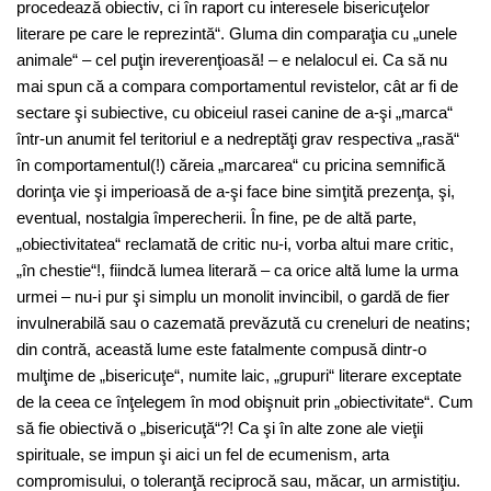
procedează obiectiv, ci în raport cu interesele bisericuţelor
literare pe care le reprezintă“. Gluma din comparaţia cu „unele
animale“ – cel puţin ireverenţioasă! – e nelalocul ei. Ca să nu
mai spun că a compara comportamentul revistelor, cât ar fi de
sectare şi subiective, cu obiceiul rasei canine de a-şi „marca“
într-un anumit fel teritoriul e a nedreptăţi grav respectiva „rasă“
în comportamentul(!) căreia „marcarea“ cu pricina semnifică
dorinţa vie şi imperioasă de a-şi face bine simţită prezenţa, şi,
eventual, nostalgia împerecherii. În fine, pe de altă parte,
„obiectivitatea“ reclamată de critic nu-i, vorba altui mare critic,
„în chestie“!, fiindcă lumea literară – ca orice altă lume la urma
urmei – nu-i pur şi simplu un monolit invincibil, o gardă de fier
invulnerabilă sau o cazemată prevăzută cu creneluri de neatins;
din contră, această lume este fatalmente compusă dintr-o
mulţime de „bisericuţe“, numite laic, „grupuri“ literare exceptate
de la ceea ce înţelegem în mod obişnuit prin „obiectivitate“. Cum
să fie obiectivă o „bisericuţă“?! Ca şi în alte zone ale vieţii
spirituale, se impun şi aici un fel de ecumenism, arta
compromisului, o toleranţă reciprocă sau, măcar, un armistiţiu.