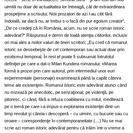
uimită nu doar de actualitatea lor întreagă, cât de extraordinara
prospeţime a scrisului. Noii prozatori de azi l-au citit fără
îndoială, iar dacă nu, ar trebui s-o facă din pur egoism creator“.
„De ce credeţi că în România, acum, nu se scrie roman istoric
adevărat?“ Răspunsul e demn de toată atenţia cititorilor, inclusiv
ori mai ales a noilor valuri de tineri scriitori: „Eu cred că romanul
istoric se deosebeşte de cel contemporan sau actual doar prin
exotismul temporal. În rest el poate fi subsumat întrutotul
definiţiei pe care a dat-o Milan Kundera romanului: «Marea
formă a prozei prin care autorul, prin intermediul unor euri
experimentale (personaje) examinează până la capăt câteva
teme ale existenţei». Romanul istoric este adevărat atunci când
nu mizează pe anecdotic, pe senzaţional, pe violenţă, pe
pitoresc, ci când, fără a refuza coabitarea cu mitul, meditează
pe o temă pe care i-a impus-o explorarea existenţei dintr-un
timp revolut şi căreia-i descoperă – cu uimire, cu bucurie sau cu
oroare – corespondenţe în contemporaneitate (…) Nu se mai
scrie azi roman istoric adevărat pentru că trăim într-o vreme a