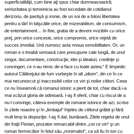
superficialităţii, cum bine aţi spus chiar dumneavoastră;
seriozitatea şi temeinicia au fost excedate de cotidianul
derizoriu, de pastişă şi ironie, de un soi de a folosi libertatea
pentru a târî în băşcălie orice, de mizerabilism, de consumism,
de entertainment… în fine, graba de a deveni «vizibil» cu orice
preţ, prin orice concesie, orice compromis, orice reţetă de
succes imediat. Unii numesc asta «noua sensibilitate». Or, un
roman e o treabă serioasă care presupune cale lungă, de unul
singur, documentare, construcţie, idei şi idealuri, credinţe şi
convingeri, ce n-au nimic de-a face cu toate astea.“ E limpede:
autorul Călăreţului de fum vorbeşte în alt „idiom“, din ce în ce
mai necunoscut şi inaccesibil celor ce vin şi noilor cititori. Ceea
ce nu înseamnă că romanul istoric a pierit de tot, chiar dacă i-a
mai scăzut gloria de odinioară. I-aş fi oferit, chiar cu riscul de a
nu-l convinge, câteva exemple de romane istorice de azi, scrise
în zilele noastre şi în „limbajul“ înţeles de cititorul grăbit şi fără
mult timp la dispoziţie. I-aş fi dat, bunăoară, Zilele regelui de unul
din fraţii Florian, prozator remarcabil dintre „cei ce vin“ şi un
roman fermecător în felul său „minimalist“, ca să fiu în ton cu