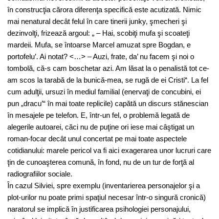
în construcţia cărora diferenţa specifică este acutizată. Nimic
mai nenatural decât felul în care tinerii junky, şmecheri şi
dezinvolţi, frizează argoul: „ – Hai, scobiţi mufa şi scoateţi
mardeii. Mufa, se întoarse Marcel amuzat spre Bogdan, e
portofelu’. Ai notat? <…> – Auzi, frate, da’ nu facem şi noi o
tombolă, că-s cam boschetar azi. Am lăsat la o penalistă tot ce-
am scos la tarabă de la bunică-mea, se rugă de ei Cristi“. La fel
cum adulţii, ursuzi în mediul familial (enervaţi de concubini, ei
pun „dracu’“ în mai toate replicile) capătă un discurs stănescian
în mesajele pe telefon. E, într-un fel, o problemă legată de
alegerile autoarei, căci nu de puţine ori iese mai câştigat un
roman-focar decât unul concertat pe mai toate aspectele
cotidianului: marele pericol va fi aici exagerarea unor lucruri care
ţin de cunoaşterea comună, în fond, nu de un tur de forţă al
radiografiilor sociale.
În cazul Silviei, spre exemplu (inventarierea personajelor şi a
plot-urilor nu poate primi spaţiul necesar într-o singură cronică)
naratorul se implică în justificarea psihologiei personajului,