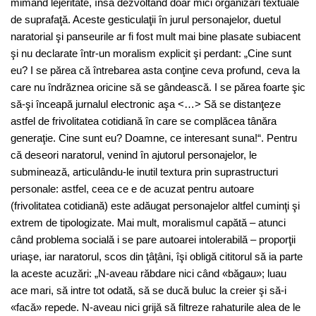
mimând lejeritate, însă dezvoltând doar mici organizări textuale
de suprafaţă. Aceste gesticulaţii în jurul personajelor, duetul
naratorial şi panseurile ar fi fost mult mai bine plasate subiacent
şi nu declarate într-un moralism explicit şi perdant: „Cine sunt
eu? I se părea că întrebarea asta conţine ceva profund, ceva la
care nu îndrăznea oricine să se gândească. I se părea foarte şic
să-şi înceapă jurnalul electronic aşa <…> Să se distanţeze
astfel de frivolitatea cotidiană în care se complăcea tânăra
generaţie. Cine sunt eu? Doamne, ce interesant suna!“. Pentru
că deseori naratorul, venind în ajutorul personajelor, le
subminează, articulându-le inutil textura prin suprastructuri
personale: astfel, ceea ce e de acuzat pentru autoare
(frivolitatea cotidiană) este adăugat personajelor altfel cuminţi şi
extrem de tipologizate. Mai mult, moralismul capătă – atunci
când problema socială i se pare autoarei intolerabilă – proporţii
uriaşe, iar naratorul, scos din ţâţâni, îşi obligă cititorul să ia parte
la aceste acuzări: „N-aveau răbdare nici când «băgau»; luau
ace mari, să intre tot odată, să se ducă buluc la creier şi să-i
«facă» repede. N-aveau nici grijă să filtreze rahaturile alea de le