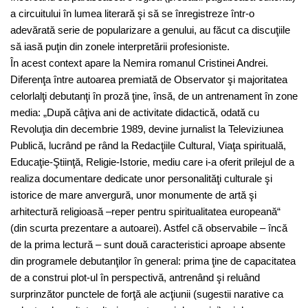
a circuitului în lumea literară şi să se înregistreze într-o
adevărată serie de popularizare a genului, au făcut ca discuţiile
să iasă puţin din zonele interpretării profesioniste.
În acest context apare la Nemira romanul Cristinei Andrei.
Diferenţa între autoarea premiată de Observator şi majoritatea
celorlalţi debutanţi în proză ţine, însă, de un antrenament în zone
media: „După câţiva ani de activitate didactică, odată cu
Revoluţia din decembrie 1989, devine jurnalist la Televiziunea
Publică, lucrând pe rând la Redacţiile Cultural, Viaţa spirituală,
Educaţie-Ştiinţă, Religie-Istorie, mediu care i-a oferit prilejul de a
realiza documentare dedicate unor personalităţi culturale şi
istorice de mare anvergură, unor monumente de artă şi
arhitectură religioasă –reper pentru spiritualitatea europeană“
(din scurta prezentare a autoarei). Astfel că observabile – încă
de la prima lectură – sunt două caracteristici aproape absente
din programele debutanţilor în general: prima ţine de capacitatea
de a construi plot-ul în perspectivă, antrenând şi reluând
surprinzător punctele de forţă ale acţiunii (sugestii narative ca