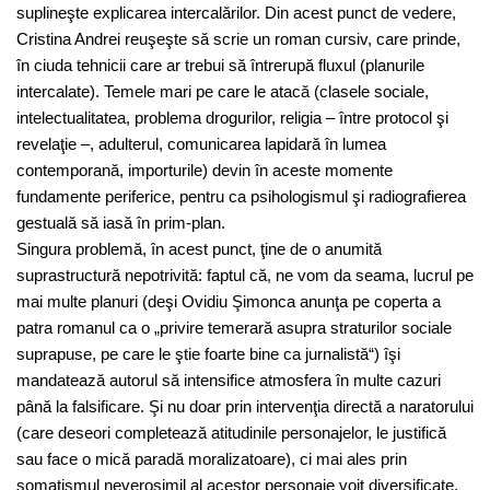
suplineşte explicarea intercalărilor. Din acest punct de vedere,
Cristina Andrei reuşeşte să scrie un roman cursiv, care prinde,
în ciuda tehnicii care ar trebui să întrerupă fluxul (planurile
intercalate). Temele mari pe care le atacă (clasele sociale,
intelectualitatea, problema drogurilor, religia – între protocol şi
revelaţie –, adulterul, comunicarea lapidară în lumea
contemporană, importurile) devin în aceste momente
fundamente periferice, pentru ca psihologismul şi radiografierea
gestuală să iasă în prim-plan.
Singura problemă, în acest punct, ţine de o anumită
suprastructură nepotrivită: faptul că, ne vom da seama, lucrul pe
mai multe planuri (deşi Ovidiu Şimonca anunţa pe coperta a
patra romanul ca o „privire temerară asupra straturilor sociale
suprapuse, pe care le ştie foarte bine ca jurnalistă“) îşi
mandatează autorul să intensifice atmosfera în multe cazuri
până la falsificare. Şi nu doar prin intervenţia directă a naratorului
(care deseori completează atitudinile personajelor, le justifică
sau face o mică paradă moralizatoare), ci mai ales prin
somatismul neverosimil al acestor personaje voit diversificate,