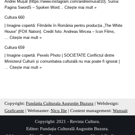
Andrei Mușat (https://www.instagram.com/andreimusat10), Sursa:
Pagina SwordS – Spoken Word…
Citește mai mult »
Cultura 660
| Imagine copertă: Filmările în România pentru producția „The White
House” (FOX Nation). Credit foto: Andreas Mircea – Icon Films,
…
Citește mai mult »
Cultura 659
| Imagine copertă: Pexels Photo | SOCIETATE Conflictul dintre
Ministerul Culturii și comunitatea culturală nu mai poate fi ignorat |
…
Citește mai mult »
Copyright:
Fundatia Culturala Augustin Buzura
| Webdesign:
Graficante
| Webmaster:
Nicu Ilie
| Content management:
Wansait
Copyright: 2021 - Revista Cultura.
Editor:
Fundația Culturală Augustin Buzura
.