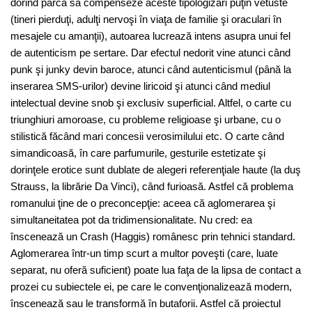
dorind parcă să compenseze aceste tipologizări puţin vetuste
(tineri pierduţi, adulţi nervoşi în viaţa de familie şi oraculari în
mesajele cu amanţii), autoarea lucrează intens asupra unui fel
de autenticism pe sertare. Dar efectul nedorit vine atunci când
punk şi junky devin baroce, atunci când autenticismul (până la
inserarea SMS-urilor) devine liricoid şi atunci când mediul
intelectual devine snob şi exclusiv superficial. Altfel, o carte cu
triunghiuri amoroase, cu probleme religioase şi urbane, cu o
stilistică făcând mari concesii verosimilului etc. O carte când
simandicoasă, în care parfumurile, gesturile estetizate şi
dorinţele erotice sunt dublate de alegeri referenţiale haute (la duş
Strauss, la librărie Da Vinci), când furioasă. Astfel că problema
romanului ţine de o preconcepţie: aceea că aglomerarea şi
simultaneitatea pot da tridimensionalitate. Nu cred: ea
înscenează un Crash (Haggis) românesc prin tehnici standard.
Aglomerarea într-un timp scurt a multor poveşti (care, luate
separat, nu oferă suficient) poate lua faţa de la lipsa de contact a
prozei cu subiectele ei, pe care le convenţionalizează modern,
înscenează sau le transformă în butaforii. Astfel că proiectul