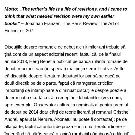
Motto:
„The writer’s life is a life of revisions, and I came to
think that what needed revision were my own earlier
books“
– Jonathan Franzen, The Paris Review, The Art of
Fiction, nr. 207
Discuţiile despre romanele de debut ale ultimilor ani trebuie să
ţină cont de un aspect editorial recent: faptul că, de la finalul
anului 2013, Herg Benet a publicat pe bandă rulantă romane de
debut, mai mult sau (în special) mai puţin semnificative. Astfel
că discuţiile despre literatura debutanţilor par să se ducă pe
două direcţii: pe de o parte, faptul că retragerea criticilor
importanţi de întâmpinare a diminuat discuţiile despre poezie a
determinat o scurtă criză a receptării debutanţilor (vezi cum,
spre exemplu, Observator cultural a nominalizat pentru premiul
de debut pe 2014 doar cărţi de teorie literară şi romanul Cristinei
Andrei, apărut la Nemira, Abonatul nu poate fi contactat); pe de
altă parte, faptul că autorii de proză – în zona literaturii tinere –
încercând să părăsească o logică (probabil păguboasă editorial)