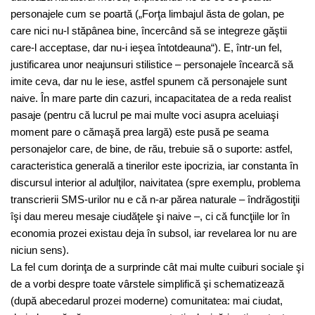
personajele cum se poartă („Forţa limbajul ăsta de golan, pe
care nici nu-l stăpânea bine, încercând să se integreze găştii
care-l acceptase, dar nu-i ieşea întotdeauna“). E, într-un fel,
justificarea unor neajunsuri stilistice – personajele încearcă să
imite ceva, dar nu le iese, astfel spunem că personajele sunt
naive. În mare parte din cazuri, incapacitatea de a reda realist
pasaje (pentru că lucrul pe mai multe voci asupra aceluiaşi
moment pare o cămaşă prea largă) este pusă pe seama
personajelor care, de bine, de rău, trebuie să o suporte: astfel,
caracteristica generală a tinerilor este ipocrizia, iar constanta în
discursul interior al adulţilor, naivitatea (spre exemplu, problema
transcrierii SMS-urilor nu e că n-ar părea naturale – îndrăgostiţii
îşi dau mereu mesaje ciudăţele şi naive –, ci că funcţiile lor în
economia prozei existau deja în subsol, iar revelarea lor nu are
niciun sens).
La fel cum dorinţa de a surprinde cât mai multe cuiburi sociale şi
de a vorbi despre toate vârstele simplifică şi schematizează
(după abecedarul prozei moderne) comunitatea: mai ciudat,