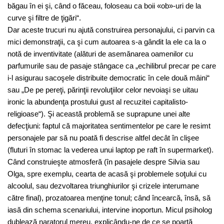
băgau în ei şi, când o făceau, foloseau ca boii «ob»-uri de la
curve şi filtre de ţigări“.
Dar aceste trucuri nu ajută construirea personajului, ci parvin ca
mici demonstraţii, ca şi cum autoarea s-a gândit la ele ca la o
notă de inventivitate (alături de asemănarea oamenilor cu
parfumurile sau de pasaje stângace ca „echilibrul precar pe care
i-l asigurau sacoşele distribuite democratic în cele două mâini“
sau „De pe pereţi, părinţii revoluţiilor celor nevoiaşi se uitau
ironic la abundenţa prostului gust al recuzitei capitalisto-
religioase“). Şi această problemă se suprapune unei alte
defecţiuni: faptul că majoritatea sentimentelor pe care le resimt
personajele par să nu poată fi descrise altfel decât în clişee
(fluturi în stomac la vederea unui laptop pe raft în supermarket).
Când construieşte atmosferă (în pasajele despre Silvia sau
Olga, spre exemplu, cearta de acasă şi problemele soţului cu
alcoolul, sau dezvoltarea triunghiurilor şi crizele interumane
către final), prozatoarea menţine tonul; când încearcă, însă, să
iasă din schema scenariului, intervine inoportun. Micul psiholog
dublează naratorul mereu, explicându-ne de ce se poartă