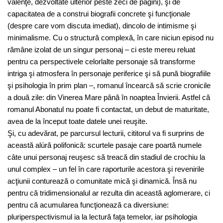
valenţe, dezvoltate ulterior peste zeci de pagini), şi de
capacitatea de a construi biografii concrete şi funcţionale
(despre care vom discuta imediat), dincolo de intimisme şi
minimalisme. Cu o structură complexă, în care niciun episod nu
rămâne izolat de un singur personaj – ci este mereu reluat
pentru ca perspectivele celorlalte personaje să transforme
intriga şi atmosfera în personaje periferice şi să pună biografiile
şi psihologia în prim plan –, romanul încearcă să scrie cronicile
a două zile: din Vinerea Mare până în noaptea Învierii. Astfel că
romanul Abonatul nu poate fi contactat, un debut de maturitate,
avea de la început toate datele unei reuşite.
Şi, cu adevărat, pe parcursul lecturii, cititorul va fi surprins de
această alúră polifonică: scurtele pasaje care poartă numele
câte unui personaj reuşesc să treacă din stadiul de crochiu la
unul complex – un fel în care raporturile acestora şi revenirile
acţiunii conturează o comunitate mică şi dinamică. Însă nu
pentru că tridimensionalul ar rezulta din această aglomerare, ci
pentru că acumularea funcţionează ca diversiune:
pluriperspectivismul ia la lectură faţa temelor, iar psihologia