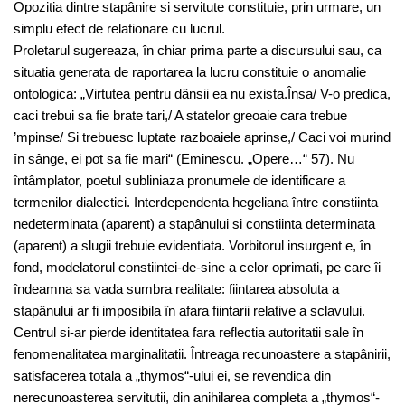
Opozitia dintre stapânire si servitute constituie, prin urmare, un
simplu efect de relationare cu lucrul.
Proletarul sugereaza, în chiar prima parte a discursului sau, ca
situatia generata de raportarea la lucru constituie o anomalie
ontologica: „Virtutea pentru dânsii ea nu exista.Însa/ V-o predica,
caci trebui sa fie brate tari,/ A statelor greoaie cara trebue
’mpinse/ Si trebuesc luptate razboaiele aprinse,/ Caci voi murind
în sânge, ei pot sa fie mari“ (Eminescu. „Opere…“ 57). Nu
întâmplator, poetul subliniaza pronumele de identificare a
termenilor dialectici. Interdependenta hegeliana între constiinta
nedeterminata (aparent) a stapânului si constiinta determinata
(aparent) a slugii trebuie evidentiata. Vorbitorul insurgent e, în
fond, modelatorul constiintei-de-sine a celor oprimati, pe care îi
îndeamna sa vada sumbra realitate: fiintarea absoluta a
stapânului ar fi imposibila în afara fiintarii relative a sclavului.
Centrul si-ar pierde identitatea fara reflectia autoritatii sale în
fenomenalitatea marginalitatii. Întreaga recunoastere a stapânirii,
satisfacerea totala a „thymos“-ului ei, se revendica din
nerecunoasterea servitutii, din anihilarea completa a „thymos“-