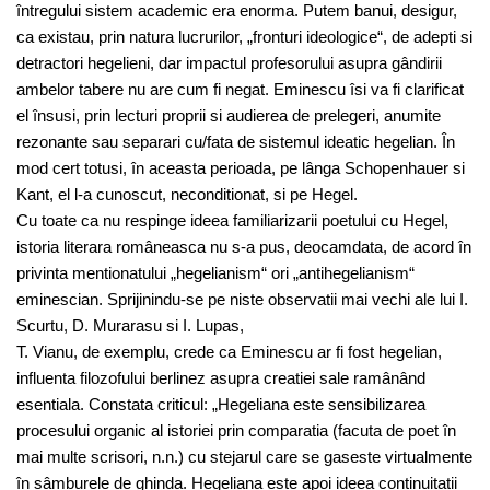
întregului sistem academic era enorma. Putem banui, desigur,
ca existau, prin natura lucrurilor, „fronturi ideologice“, de adepti si
detractori hegelieni, dar impactul profesorului asupra gândirii
ambelor tabere nu are cum fi negat. Eminescu îsi va fi clarificat
el însusi, prin lecturi proprii si audierea de prelegeri, anumite
rezonante sau separari cu/fata de sistemul ideatic hegelian. În
mod cert totusi, în aceasta perioada, pe lânga Schopenhauer si
Kant, el l-a cunoscut, neconditionat, si pe Hegel.
Cu toate ca nu respinge ideea familiarizarii poetului cu Hegel,
istoria literara româneasca nu s-a pus, deocamdata, de acord în
privinta mentionatului „hegelianism“ ori „antihegelianism“
eminescian. Sprijinindu-se pe niste observatii mai vechi ale lui I.
Scurtu, D. Murarasu si I. Lupas,
T. Vianu, de exemplu, crede ca Eminescu ar fi fost hegelian,
influenta filozofului berlinez asupra creatiei sale ramânând
esentiala. Constata criticul: „Hegeliana este sensibilizarea
procesului organic al istoriei prin comparatia (facuta de poet în
mai multe scrisori, n.n.) cu stejarul care se gaseste virtualmente
în sâmburele de ghinda. Hegeliana este apoi ideea continuitatii