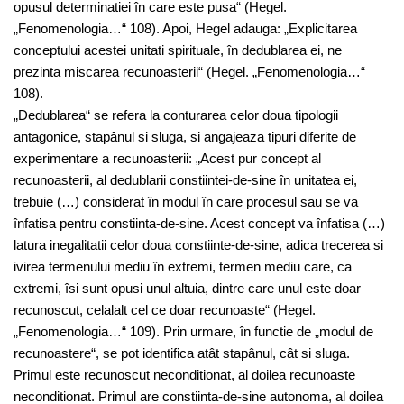
opusul determinatiei în care este pusa“ (Hegel.
„Fenomenologia…“ 108). Apoi, Hegel adauga: „Explicitarea
conceptului acestei unitati spirituale, în dedublarea ei, ne
prezinta miscarea recunoasterii“ (Hegel. „Fenomenologia…“
108).
„Dedublarea“ se refera la conturarea celor doua tipologii
antagonice, stapânul si sluga, si angajeaza tipuri diferite de
experimentare a recunoasterii: „Acest pur concept al
recunoasterii, al dedublarii constiintei-de-sine în unitatea ei,
trebuie (…) considerat în modul în care procesul sau se va
înfatisa pentru constiinta-de-sine. Acest concept va înfatisa (…)
latura inegalitatii celor doua constiinte-de-sine, adica trecerea si
ivirea termenului mediu în extremi, termen mediu care, ca
extremi, îsi sunt opusi unul altuia, dintre care unul este doar
recunoscut, celalalt cel ce doar recunoaste“ (Hegel.
„Fenomenologia…“ 109). Prin urmare, în functie de „modul de
recunoastere“, se pot identifica atât stapânul, cât si sluga.
Primul este recunoscut neconditionat, al doilea recunoaste
neconditionat. Primul are constiinta-de-sine autonoma, al doilea