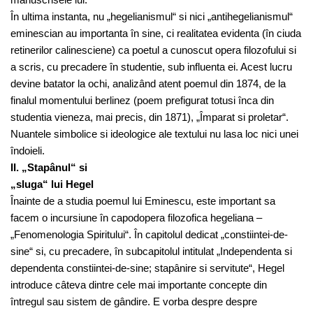
În ultima instanta, nu „hegelianismul“ si nici „antihegelianismul“
eminescian au importanta în sine, ci realitatea evidenta (în ciuda
retinerilor calinesciene) ca poetul a cunoscut opera filozofului si
a scris, cu precadere în studentie, sub influenta ei. Acest lucru
devine batator la ochi, analizând atent poemul din 1874, de la
finalul momentului berlinez (poem prefigurat totusi înca din
studentia vieneza, mai precis, din 1871), „Împarat si proletar“.
Nuantele simbolice si ideologice ale textului nu lasa loc nici unei
îndoieli.
II. „Stapânul“ si
„sluga“ lui Hegel
Înainte de a studia poemul lui Eminescu, este important sa
facem o incursiune în capodopera filozofica hegeliana –
„Fenomenologia Spiritului“. În capitolul dedicat „constiintei-de-
sine“ si, cu precadere, în subcapitolul intitulat „Independenta si
dependenta constiintei-de-sine; stapânire si servitute“, Hegel
introduce câteva dintre cele mai importante concepte din
întregul sau sistem de gândire. E vorba despre despre