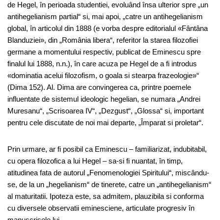
de Hegel, în perioada studentiei, evoluând însa ulterior spre „un
antihegelianism partial“ si, mai apoi, „catre un antihegelianism
global, în articolul din 1888 (e vorba despre editorialul «Fântâna
Blanduziei», din „România libera“, referitor la starea filozofiei
germane a momentului respectiv, publicat de Eminescu spre
finalul lui 1888, n.n.), în care acuza pe Hegel de a fi introdus
«dominatia acelui filozofism, o goala si stearpa frazeologie»“
(Dima 152). Al. Dima are convingerea ca, printre poemele
influentate de sistemul ideologic hegelian, se numara „Andrei
Muresanu“, „Scrisoarea IV“, „Dezgust“, „Glossa“ si, important
pentru cele discutate de noi mai departe, „Împarat si proletar“.
Prin urmare, ar fi posibil ca Eminescu – familiarizat, indubitabil,
cu opera filozofica a lui Hegel – sa-si fi nuantat, în timp,
atitudinea fata de autorul „Fenomenologiei Spiritului“, miscându-
se, de la un „hegelianism“ de tinerete, catre un „antihegelianism“
al maturitatii. Ipoteza este, sa admitem, plauzibila si conforma
cu diversele observatii eminesciene, articulate progresiv în
manuscrisele lui.