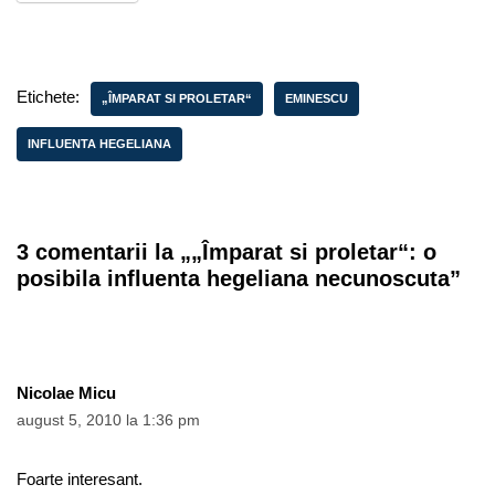
Etichete:
„ÎMPARAT SI PROLETAR“
EMINESCU
INFLUENTA HEGELIANA
3 comentarii la „„Împarat si proletar“: o
posibila influenta hegeliana necunoscuta”
Nicolae Micu
august 5, 2010 la 1:36 pm
Foarte interesant.