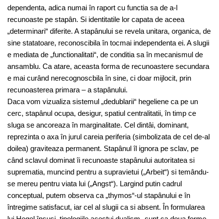
dependenta, adica numai în raport cu functia sa de a-l
recunoaste pe stapân. Si identitatile lor capata de aceea
„determinari“ diferite. A stapânului se revela unitara, organica, de
sine statatoare, reconoscibila în tocmai independenta ei. A slugii
e mediata de „functionalitati“, de conditia sa în mecanismul de
ansamblu. Ca atare, aceasta forma de recunoastere secundara
e mai curând nerecognoscbila în sine, ci doar mijlocit, prin
recunoasterea primara – a stapânului.
Daca vom vizualiza sistemul „dedublarii“ hegeliene ca pe un
cerc, stapânul ocupa, desigur, spatiul centralitatii, în timp ce
sluga se ancoreaza în marginalitate. Cel dintâi, dominant,
reprezinta o axa în jurul careia periferia (simbolizata de cel de-al
doilea) graviteaza permanent. Stapânul îl ignora pe sclav, pe
când sclavul dominat îi recunoaste stapânului autoritatea si
suprematia, muncind pentru a supravietui („Arbeit“) si temându-
se mereu pentru viata lui („Angst“). Largind putin cadrul
conceptual, putem observa ca „thymos“-ul stapânului e în
întregime satisfacut, iar cel al slugii ca si absent. În formularea
lui Hegel însusi, tipologiile acestui dualism „sunt ca doua forme