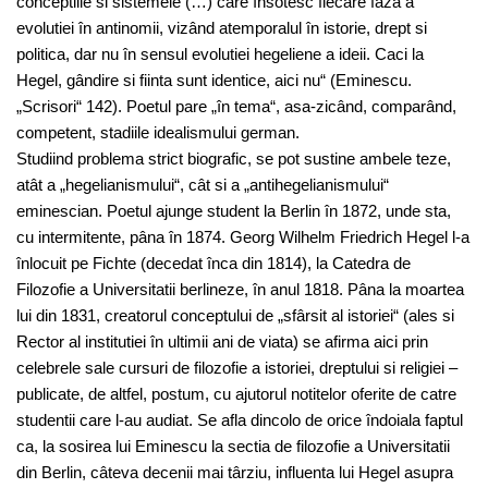
conceptiile si sistemele (…) care însotesc fiecare faza a
evolutiei în antinomii, vizând atemporalul în istorie, drept si
politica, dar nu în sensul evolutiei hegeliene a ideii. Caci la
Hegel, gândire si fiinta sunt identice, aici nu“ (Eminescu.
„Scrisori“ 142). Poetul pare „în tema“, asa-zicând, comparând,
competent, stadiile idealismului german.
Studiind problema strict biografic, se pot sustine ambele teze,
atât a „hegelianismului“, cât si a „antihegelianismului“
eminescian. Poetul ajunge student la Berlin în 1872, unde sta,
cu intermitente, pâna în 1874. Georg Wilhelm Friedrich Hegel l-a
înlocuit pe Fichte (decedat înca din 1814), la Catedra de
Filozofie a Universitatii berlineze, în anul 1818. Pâna la moartea
lui din 1831, creatorul conceptului de „sfârsit al istoriei“ (ales si
Rector al institutiei în ultimii ani de viata) se afirma aici prin
celebrele sale cursuri de filozofie a istoriei, dreptului si religiei –
publicate, de altfel, postum, cu ajutorul notitelor oferite de catre
studentii care l-au audiat. Se afla dincolo de orice îndoiala faptul
ca, la sosirea lui Eminescu la sectia de filozofie a Universitatii
din Berlin, câteva decenii mai târziu, influenta lui Hegel asupra