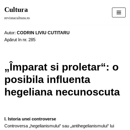
Cultura
Sari
revistacultura.ro
la
conținut
Autor:
CODRIN LIVIU CUTITARU
Apărut în nr. 285
„Împarat si proletar“: o
posibila influenta
hegeliana necunoscuta
I. Istoria unei controverse
Controversa „hegelianismului“ sau „antihegelianismului“ lui