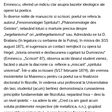
Eminescu, oferind un indiciu clar asupra bazelor ideologice ale
operei lui poetice.
În diverse notite de manuscris si scrisori, poetul se refera la
autorul „Fenomenologiei Spiritului“/ „Phänomenologie des
Geistes“, nelasând totusi o marturie precisa despre
„hegelianismul“ ori „antihegelianismul“ sau. Adresându-se lui D.
Bratianu (în legatura cu serbarea de la Putna), în misiva din 3/15
august 1871, el sugereaza un contact nemijlocit cu opera lui
Hegel. „Istoria omenirii e desfasurarea cugetarii lui Dumnezeu“
(Eminescu. „Scrisori“ 87), observa acolo tânarul student vienez,
facând o aluzie la diacronie ca reflexie a „miscarii“ „spiritului
universal“. Într-o alta scrisoare (5/17 februarie 1874), din vremea
insistentelor lui Maiorescu pentru ca poetul sa-si finalizeze
doctoratul în filozofie, în vederea unui profesorat la Universitatea
din Iasi, studentul (acum) berlinez demonstreaza cunoasterea
principiilor fundamentale ale filozofului, neparând însa – desi la
un nivel ipotetic – sa adere la ele: „Cred ca am gasit acum
solutia problemelor respective (de metafizica, n.n.), grupând