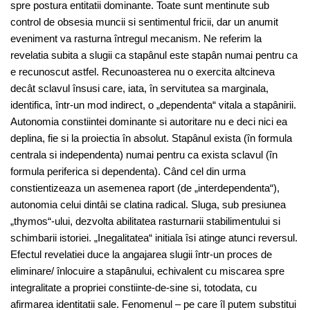
spre postura entitatii dominante. Toate sunt mentinute sub
control de obsesia muncii si sentimentul fricii, dar un anumit
eveniment va rasturna întregul mecanism. Ne referim la
revelatia subita a slugii ca stapânul este stapân numai pentru ca
e recunoscut astfel. Recunoasterea nu o exercita altcineva
decât sclavul însusi care, iata, în servitutea sa marginala,
identifica, într-un mod indirect, o „dependenta“ vitala a stapânirii.
Autonomia constiintei dominante si autoritare nu e deci nici ea
deplina, fie si la proiectia în absolut. Stapânul exista (în formula
centrala si independenta) numai pentru ca exista sclavul (în
formula periferica si dependenta). Când cel din urma
constientizeaza un asemenea raport (de „interdependenta“),
autonomia celui dintâi se clatina radical. Sluga, sub presiunea
„thymos“-ului, dezvolta abilitatea rasturnarii stabilimentului si
schimbarii istoriei. „Inegalitatea“ initiala îsi atinge atunci reversul.
Efectul revelatiei duce la angajarea slugii într-un proces de
eliminare/ înlocuire a stapânului, echivalent cu miscarea spre
integralitate a propriei constiinte-de-sine si, totodata, cu
afirmarea identitatii sale. Fenomenul – pe care îl putem substitui