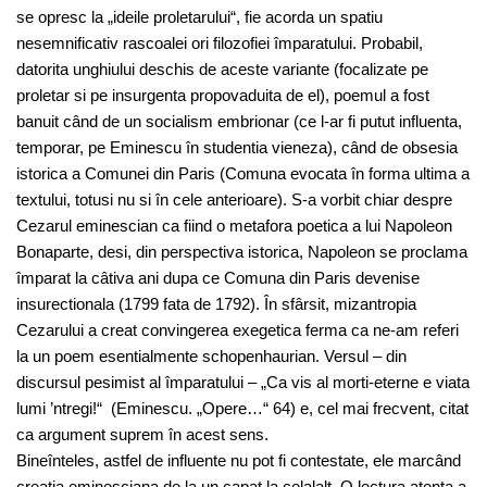
se opresc la „ideile proletarului“, fie acorda un spatiu
nesemnificativ rascoalei ori filozofiei împaratului. Probabil,
datorita unghiului deschis de aceste variante (focalizate pe
proletar si pe insurgenta propovaduita de el), poemul a fost
banuit când de un socialism embrionar (ce l-ar fi putut influenta,
temporar, pe Eminescu în studentia vieneza), când de obsesia
istorica a Comunei din Paris (Comuna evocata în forma ultima a
textului, totusi nu si în cele anterioare). S-a vorbit chiar despre
Cezarul eminescian ca fiind o metafora poetica a lui Napoleon
Bonaparte, desi, din perspectiva istorica, Napoleon se proclama
împarat la câtiva ani dupa ce Comuna din Paris devenise
insurectionala (1799 fata de 1792). În sfârsit, mizantropia
Cezarului a creat convingerea exegetica ferma ca ne-am referi
la un poem esentialmente schopenhaurian. Versul – din
discursul pesimist al împaratului – „Ca vis al morti-eterne e viata
lumi ’ntregi!“ (Eminescu. „Opere…“ 64) e, cel mai frecvent, citat
ca argument suprem în acest sens.
Bineînteles, astfel de influente nu pot fi contestate, ele marcând
creatia eminesciana de la un capat la celalalt. O lectura atenta a