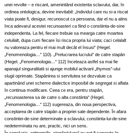
unei revolte – e riscant, amenintând existenta sclavului, dar, în
ordinea ontologica, devine inevitabil: „Individul care nu si-a riscat
viata poate fi, desigur, recunoscut ca persoana, dar el nu a atins
înca adevarul acestei recunoasteri ca fiind o constiinta-de-sine
independenta. La fel, fiecare trebuie sa mearga catre moartea
celuilalt, dupa cum fiecare îsi risca propria lui viata; caci celalalt
nu valoreaza pentru el mai mult decât el însusi“ (Hegel.
„Fenomenologia…“ 110). „Prelucrarea lucrului“ de catre stapân
(Hegel. „Fenomenologia…“ 112) înceteaza astfel sa mai fie
apanajul singuralitatii si ajunge mobilul activarii „thymos“-ului
slugii oprimate. Stapânirea si servitutea se dezvaluie ca
apartinând unei scheme dialectice imposibil de segregat si aflata
în continua modificare. Ceea ce era, pentru stapân,
„recunoasterea sa de catre o alta constiinta“ (Hegel.
„Fenomenologia…“ 112) sugereaza, din noua perspectiva,
acceptarea de catre stapân a propriei sale dependente. În afara
constintei-de-sine determinate a sclavului, constiinta-lui-de-sine
nedeterminata nu are, practic, nici un sens.
În concluzie, antinomiile „stapân/sluga“ nu pot fi separate în