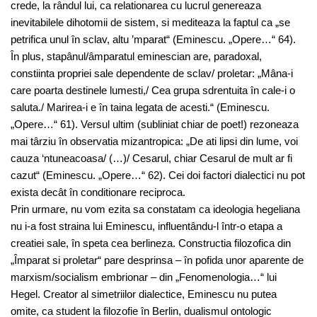
crede, la rândul lui, ca relationarea cu lucrul genereaza
inevitabilele dihotomii de sistem, si mediteaza la faptul ca „se
petrifica unul în sclav, altu ’mparat“ (Eminescu. „Opere…“ 64).
În plus, stapânul/âmparatul eminescian are, paradoxal,
constiinta propriei sale dependente de sclav/ proletar: „Mâna-i
care poarta destinele lumesti,/ Cea grupa sdrentuita în cale-i o
saluta./ Marirea-i e în taina legata de acesti.“ (Eminescu.
„Opere…“ 61). Versul ultim (subliniat chiar de poet!) rezoneaza
mai târziu în observatia mizantropica: „De ati lipsi din lume, voi
cauza ‘ntuneacoasa/ (…)/ Cesarul, chiar Cesarul de mult ar fi
cazut“ (Eminescu. „Opere…“ 62). Cei doi factori dialectici nu pot
exista decât în conditionare reciproca.
Prin urmare, nu vom ezita sa constatam ca ideologia hegeliana
nu i-a fost straina lui Eminescu, influentându-l într-o etapa a
creatiei sale, în speta cea berlineza. Constructia filozofica din
„Împarat si proletar“ pare desprinsa – în pofida unor aparente de
marxism/socialism embrionar – din „Fenomenologia…“ lui
Hegel. Creator al simetriilor dialectice, Eminescu nu putea
omite, ca student la filozofie în Berlin, dualismul ontologic