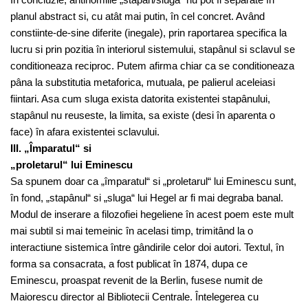
planul abstract si, cu atât mai putin, în cel concret. Având
constiinte-de-sine diferite (inegale), prin raportarea specifica la
lucru si prin pozitia în interiorul sistemului, stapânul si sclavul se
conditioneaza reciproc. Putem afirma chiar ca se conditioneaza
pâna la substitutia metaforica, mutuala, pe palierul aceleiasi
fiintari. Asa cum sluga exista datorita existentei stapânului,
stapânul nu reuseste, la limita, sa existe (desi în aparenta o
face) în afara existentei sclavului.
III. „Împaratul“ si
„proletarul“ lui Eminescu
Sa spunem doar ca „împaratul“ si „proletarul“ lui Eminescu sunt,
în fond, „stapânul“ si „sluga“ lui Hegel ar fi mai degraba banal.
Modul de inserare a filozofiei hegeliene în acest poem este mult
mai subtil si mai temeinic în acelasi timp, trimitând la o
interactiune sistemica între gândirile celor doi autori. Textul, în
forma sa consacrata, a fost publicat în 1874, dupa ce
Eminescu, proaspat revenit de la Berlin, fusese numit de
Maiorescu director al Bibliotecii Centrale. Întelegerea cu