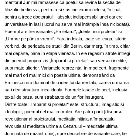
mentorul Junimii ramasese ca poetul sa revina la sectia de
filozofie berlineza, pentru a-si sustine examenele si, în final,
pentru a trece doctoratul – absolut indispensabil unei cariere
universitare în Iasi (lucrul nu se va mai întâmpla însa niciodata).
Poemul are trei variante: „Proletarul“, „Ideile unui proletar“ si
„Umbre pe pânza vremii“. Fara îndoiala, toate se leaga, istoric
vorbind, de perioada de studii din Berlin, dar merg, în timp, chiar
mai departe, pâna în etapa vieneza. În ele regasim strofe întregi
din poemul propriu-zis „Împarat si proletar“ sau versuri inedite,
suprimate ulterior. Variantele reprezinta, în mod cert, fragmente
mai mari ori mai mici din poezia ultima, demonstrând ca
Eminescu era dominat de o idee fundamentala, careia urmarea
sa-i dea structura lirica ideala. Formele lasate de poet, inclusiv
textul de baza, sunt strabatute de un fior insurgent.
Dintre toate, „Împarat si proletar“ este, structural, imagistic si
ideologic, poemul cel mai complex. Are patru parti (discursul
revolutionar al proletarului, meditatia initiala a împaratului,
revolutia si meditatia ultima a Cezarului – meditatie ultima
dominata de mizantropie), spre deosebire de variante care, fie