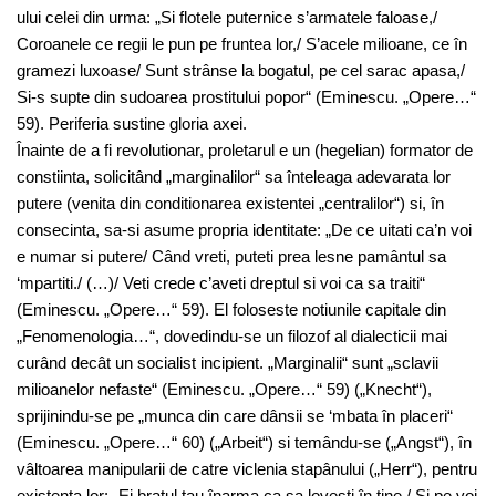
ului celei din urma: „Si flotele puternice s’armatele faloase,/
Coroanele ce regii le pun pe fruntea lor,/ S’acele milioane, ce în
gramezi luxoase/ Sunt strânse la bogatul, pe cel sarac apasa,/
Si-s supte din sudoarea prostitului popor“ (Eminescu. „Opere…“
59). Periferia sustine gloria axei.
Înainte de a fi revolutionar, proletarul e un (hegelian) formator de
constiinta, solicitând „marginalilor“ sa înteleaga adevarata lor
putere (venita din conditionarea existentei „centralilor“) si, în
consecinta, sa-si asume propria identitate: „De ce uitati ca’n voi
e numar si putere/ Când vreti, puteti prea lesne pamântul sa
‘mpartiti./ (…)/ Veti crede c’aveti dreptul si voi ca sa traiti“
(Eminescu. „Opere…“ 59). El foloseste notiunile capitale din
„Fenomenologia…“, dovedindu-se un filozof al dialecticii mai
curând decât un socialist incipient. „Marginalii“ sunt „sclavii
milioanelor nefaste“ (Eminescu. „Opere…“ 59) („Knecht“),
sprijinindu-se pe „munca din care dânsii se ‘mbata în placeri“
(Eminescu. „Opere…“ 60) („Arbeit“) si temându-se („Angst“), în
vâltoarea manipularii de catre viclenia stapânului („Herr“), pentru
existenta lor: „Ei bratul tau înarma ca sa lovesti în tine,/ Si pe voi