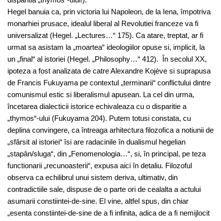
Hegel banuia ca, prin victoria lui Napoleon, de la Iena, împotriva
monarhiei prusace, idealul liberal al Revolutiei franceze va fi
universalizat (Hegel. „Lectures…“ 175). Ca atare, treptat, ar fi
urmat sa asistam la „moartea“ ideologiilor opuse si, implicit, la
un „final“ al istoriei (Hegel. „Philosophy…“ 412). În secolul XX,
ipoteza a fost analizata de catre Alexandre Kojève si suprapusa
de Francis Fukuyama pe contextul „terminarii“ conflictului dintre
comunismul estic si liberalismul apusean. La cel din urma,
încetarea dialecticii istorice echivaleaza cu o disparitie a
„thymos“-ului (Fukuyama 204). Putem totusi constata, cu
deplina convingere, ca întreaga arhitectura filozofica a notiunii de
„sfârsit al istoriei“ îsi are radacinile în dualismul hegelian
„stapân/sluga“, din „Fenomenologia…“, si, în principal, pe teza
functionarii „recunoasterii“, expusa aici în detaliu. Filozoful
observa ca echilibrul unui sistem deriva, ultimativ, din
contradictiile sale, dispuse de o parte ori de cealalta a actului
asumarii constiintei-de-sine. El vine, altfel spus, din chiar
„esenta constiintei-de-sine de a fi infinita, adica de a fi nemijlocit