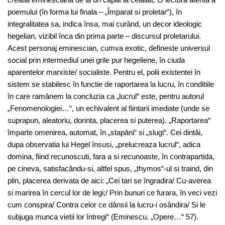
poemului (în forma lui finala – „Împarat si proletar“), în
integralitatea sa, indica însa, mai curând, un decor ideologic
hegelian, vizibil înca din prima parte – discursul proletarului.
Acest personaj eminescian, cumva exotic, defineste universul
social prin intermediul unei grile pur hegeliene, în ciuda
aparentelor marxiste/ socialiste. Pentru el, polii existentei în
sistem se stabilesc în functie de raportarea la lucru, în conditiile
în care ramânem la concluzia ca „lucrul“ este, pentru autorul
„Fenomenologiei…“, un echivalent al fiintarii imediate (unde se
suprapun, aleatoriu, dorinta, placerea si puterea). „Raportarea“
împarte omenirea, automat, în „stapâni“ si „slugi“. Cei dintâi,
dupa observatia lui Hegel însusi, „prelucreaza lucrul“, adica
domina, fiind recunoscuti, fara a si recunoaste, în contrapartida,
pe cineva, satisfacându-si, altfel spus, „thymos“-ul si traind, din
plin, placerea derivata de aici: „Cei tari se îngradira/ Cu-averea
si marirea în cercul lor de legi;/ Prin bunuri ce furara, în veci vezi
cum conspira/ Contra celor ce dânsii la lucru-i osândira/ Si le
subjuga munca vietii lor întregi“ (Eminescu. „Opere…“ 57).