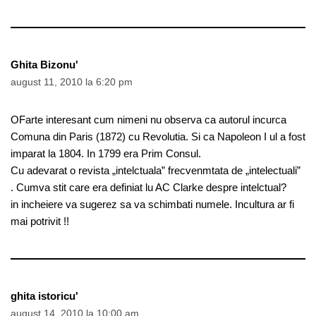
Ghita Bizonu'
august 11, 2010 la 6:20 pm
OFarte interesant cum nimeni nu observa ca autorul incurca
Comuna din Paris (1872) cu Revolutia. Si ca Napoleon I ul a fost
imparat la 1804. In 1799 era Prim Consul.
Cu adevarat o revista „intelctuala” frecvenmtata de „intelectuali”
. Cumva stit care era definiat lu AC Clarke despre intelctual?
in incheiere va sugerez sa va schimbati numele. Incultura ar fi
mai potrivit !!
ghita istoricu'
august 14, 2010 la 10:00 am