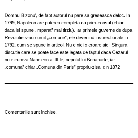
Domnu’ Bizonu’, de fapt autorul nu pare sa greseasca deloc. In
1799, Napoleon are puterea completa ca prim-consul (chiar
daca isi spune „imparat” mai tirziu), iar primele guverne de dupa
Revolutie s-au numit „comune”, ele devenind insurectionale in
1792, cum se spune in articol. Nu e nici o eroare aici. Singura
discutie care se poate face este legata de faptul daca Cezarul
nu e cumva Napoleon al III-le, nepotul lui Bonaparte, iar
„comuna” chiar „Comuna din Paris” propriu-zisa, din 1872
Comentariile sunt închise.