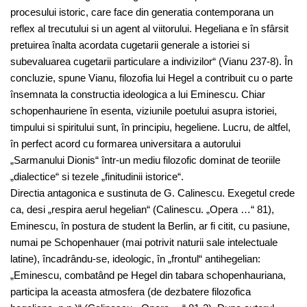
procesului istoric, care face din generatia contemporana un
reflex al trecutului si un agent al viitorului. Hegeliana e în sfârsit
pretuirea înalta acordata cugetarii generale a istoriei si
subevaluarea cugetarii particulare a indivizilor“ (Vianu 237-8). În
concluzie, spune Vianu, filozofia lui Hegel a contribuit cu o parte
însemnata la constructia ideologica a lui Eminescu. Chiar
schopenhauriene în esenta, viziunile poetului asupra istoriei,
timpului si spiritului sunt, în principiu, hegeliene. Lucru, de altfel,
în perfect acord cu formarea universitara a autorului
„Sarmanului Dionis“ într-un mediu filozofic dominat de teoriile
„dialectice“ si tezele „finitudinii istorice“.
Directia antagonica e sustinuta de G. Calinescu. Exegetul crede
ca, desi „respira aerul hegelian“ (Calinescu. „Opera …“ 81),
Eminescu, în postura de student la Berlin, ar fi citit, cu pasiune,
numai pe Schopenhauer (mai potrivit naturii sale intelectuale
latine), încadrându-se, ideologic, în „frontul“ antihegelian:
„Eminescu, combatând pe Hegel din tabara schopenhauriana,
participa la aceasta atmosfera (de dezbatere filozofica