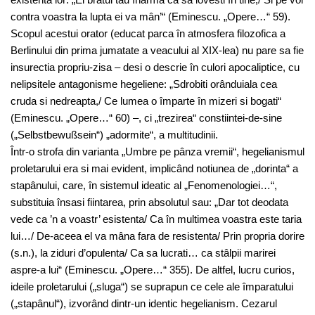
contra voastra la lupta ei va mân’“ (Eminescu. „Opere…“ 59).
Scopul acestui orator (educat parca în atmosfera filozofica a
Berlinului din prima jumatate a veacului al XIX-lea) nu pare sa fie
insurectia propriu-zisa – desi o descrie în culori apocaliptice, cu
nelipsitele antagonisme hegeliene: „Sdrobiti orânduiala cea
cruda si nedreapta,/ Ce lumea o împarte în mizeri si bogati“
(Eminescu. „Opere…“ 60) –, ci „trezirea“ constiintei-de-sine
(„Selbstbewußsein“) „adormite“, a multitudinii.
Într-o strofa din varianta „Umbre pe pânza vremii“, hegelianismul
proletarului era si mai evident, implicând notiunea de „dorinta“ a
stapânului, care, în sistemul ideatic al „Fenomenologiei…“,
substituia însasi fiintarea, prin absolutul sau: „Dar tot deodata
vede ca ’n a voastr’ esistenta/ Ca în multimea voastra este taria
lui…/ De-aceea el va mâna fara de resistenta/ Prin propria dorire
(s.n.), la ziduri d’opulenta/ Ca sa lucrati… ca stâlpii marirei
aspre-a lui“ (Eminescu. „Opere…“ 355). De altfel, lucru curios,
ideile proletarului („sluga“) se suprapun ce cele ale împaratului
(„stapânul“), izvorând dintr-un identic hegelianism. Cezarul