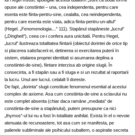
opuse ale constiintei – una, cea independenta, pentru care
esenta este fiinta-pentru-sine, cealalta, cea neindependenta,
pentru care esenta este viata, adica fiinta-pentru-un-altul“
(Hegel. „Fenomenologia…“ 111). Stapânul stapâneste „lucrul“
(„Dingheit“), ceea ce-i confera aura unicitatii. Pentru Hegel,
„lucrul“ ilustreaza totalitatea fiintarii (obiectul dorintei de orice tip
si placerea satisfacerii ei, detinerea si exercitarea puterii în
sistem, etalarea propriei identitati si asumarea deplina a
constiintei-de-sine), fiintare interzisa ab origine slugii. În
consecinta, a fi stapân sau a fi sluga e si un rezultat al raportarii
la lucru. Unul are lucrul, celalalt îl doreste.
De fapt, „dorinta“ slugii constituie fenomenul esential al acestui
complex de axiome. Asa cum constiinta-de-sine a sclavului nu
este complet absenta (chiar daca ramâne „mediata“ de
constiinta-de-sine a stapânului), putem presupune ca nici
„thymos“-ul lui nu a fost în totalitate anihilat. Exista în el o nevoie
atenuata de recunoastere, tot asa cum se manifesta, pe
palierele subliminale ale psihicului subaltern, o aspiratie secreta