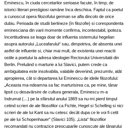
Eminescu, în ciuda cercetarilor serioase facute, în timp, de
istorici literari prestigiosi ramâne înca deschisa. Faptul ca poetul
a cunoscut opera filozofului german se afla dincolo de orice
dubiu. Perioada de studii berlineze (în filozofie) si corespondenta
eminesciana din varii momente confirma, incontestabil, ipoteza.
Incertitudinea se leaga doar de influenta sistemului hegelian
asupra autorului „Luceafarului“ sau, dimpotriva, de absenta unei
astfel de influente si, chiar mai mult, de existenta unei reactii
ostile a poetului la adresa ideologiei Rectorului Universitatii din
Berlin. Preluând o marturie a lui Slavici, putem crede ca
ambiguitatea este insolvabila, valabile devenind, prezumtiv, atât
apropierea, cât si departarea lui Eminescu de ideile filozofului:
„Aceasta ma-ndeamna sa fac marturisirea ca, pe mine, tânar
lipsit cu desavârsire de cultura generala, Eminescu m-a
îndrumat (…) pe la sfârsitul anului 1869 sa nu-mi pierd timpul
cetind scrieri de ale filosofilor ca Fichte, Hegel si Schelling si nici
scrieri de ale lui Kant sa nu cetesc decât dupa ce le voi fi cetit
pe ale lui Schopenhauer“ (Slavici 105). „Lista“ filozofilor
recomandati nu contrazice preocuparile cunoscute ale tânarului