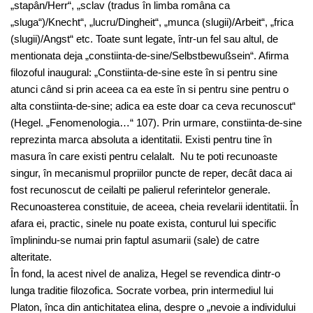
„stapân/Herr“, „sclav (tradus în limba româna ca
„sluga“)/Knecht“, „lucru/Dingheit“, „munca (slugii)/Arbeit“, „frica
(slugii)/Angst“ etc. Toate sunt legate, într-un fel sau altul, de
mentionata deja „constiinta-de-sine/Selbstbewußsein“. Afirma
filozoful inaugural: „Constiinta-de-sine este în si pentru sine
atunci când si prin aceea ca ea este în si pentru sine pentru o
alta constiinta-de-sine; adica ea este doar ca ceva recunoscut“
(Hegel. „Fenomenologia…“ 107). Prin urmare, constiinta-de-sine
reprezinta marca absoluta a identitatii. Existi pentru tine în
masura în care existi pentru celalalt. Nu te poti recunoaste
singur, în mecanismul propriilor puncte de reper, decât daca ai
fost recunoscut de ceilalti pe palierul referintelor generale.
Recunoasterea constituie, de aceea, cheia revelarii identitatii. În
afara ei, practic, sinele nu poate exista, conturul lui specific
împlinindu-se numai prin faptul asumarii (sale) de catre
alteritate.
În fond, la acest nivel de analiza, Hegel se revendica dintr-o
lunga traditie filozofica. Socrate vorbea, prin intermediul lui
Platon, înca din antichitatea elina, despre o „nevoie a individului