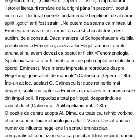
hegeliana, n.n.)“ (Calinescu. „Opera …“ 81-2). Dupa autorul
„Istoriei literaturii române de la origini pâna în prezent“, poetul
nici nu ar fi lecturat operele fundamentale hegeliene, de al caror
spirit „gotic“ ar fi fost strain: „Ne putem da seama ca mintea lui
Eminescu n-avea nimic înrudit cu acest chip abstrus, desi
sublim, de a construi. Daca maniera lui Schopenhauer e vizibila
pretutindeni la Eminescu, aceea a lui Hegel ramâne complet
straina si nu avem dovezi ca poetul ar fi citit «Fenomenologia
Spiritului» sau ca s-ar fi lasat câtusi de putin captat de dialectica
operei. Eminescu face mereu impresia a reproduce despre
Hegel vagi generalitati de manuale“ (Calinescu. „Opera…“ 90).
Într-un alt loc, acelasi G. Calinescu îsi duce retinerile mai
departe, subliniind faptul ca Eminescu, mai ales în manuscrisele
din timpul bolii, îl repudiaza total pe Hegel, despartindu-se
radical de el (Calinescu. „Antihegelianismul…“ 30).
O pozitie de centru adopta Al. Dima, cu toate ca, tehnic vorbind,
el se înscrie în linia metodologica a lui T. Vianu. Descifrând un
numar de influente hegeliene în scrisul eminescian,
comparatistul concluzioneaza ca poetul ar fi fost inspirat, uneori,