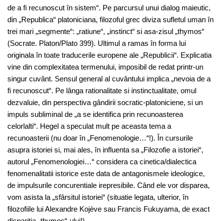
de a fi recunoscut în sistem“. Pe parcursul unui dialog maieutic,
din „Republica“ platoniciana, filozoful grec diviza sufletul uman în
trei mari „segmente“: „ratiune“, „instinct“ si asa-zisul „thymos“
(Socrate. Platon/Plato 399). Ultimul a ramas în forma lui
originala în toate traducerile europene ale „Republicii“. Explicatia
vine din complexitatea termenului, imposibil de redat printr-un
singur cuvânt. Sensul general al cuvântului implica „nevoia de a
fi recunoscut“. Pe lânga rationalitate si instinctualitate, omul
dezvaluie, din perspectiva gândirii socratic-platoniciene, si un
impuls subliminal de „a se identifica prin recunoasterea
celorlalti“. Hegel a speculat mult pe aceasta tema a
recunoasterii (nu doar în „Fenomenologie…“!). În cursurile
asupra istoriei si, mai ales, în influenta sa „Filozofie a istoriei“,
autorul „Fenomenologiei…“ considera ca cinetica/dialectica
fenomenalitatii istorice este data de antagonismele ideologice,
de impulsurile concurentiale irepresibile. Când ele vor disparea,
vom asista la „sfârsitul istoriei“ (situatie legata, ulterior, în
filozofiile lui Alexandre Kojève sau Francis Fukuyama, de exact
disparitia „thymos“-ului!).