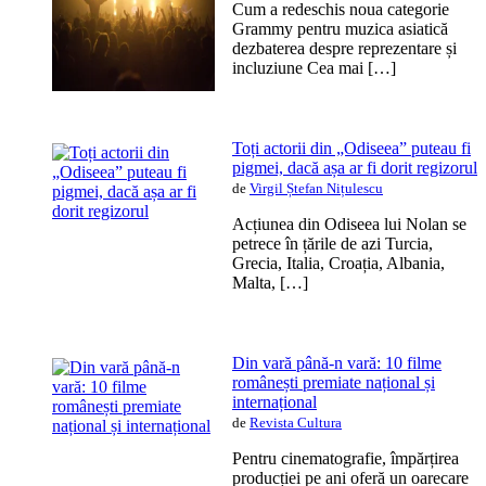
Cum a redeschis noua categorie
Grammy pentru muzica asiatică
dezbaterea despre reprezentare și
incluziune Cea mai […]
Toți actorii din „Odiseea” puteau fi
pigmei, dacă așa ar fi dorit regizorul
de
Virgil Ștefan Nițulescu
Acțiunea din Odiseea lui Nolan se
petrece în țările de azi Turcia,
Grecia, Italia, Croația, Albania,
Malta, […]
Din vară până-n vară: 10 filme
românești premiate național și
internațional
de
Revista Cultura
Pentru cinematografie, împărțirea
producției pe ani oferă un oarecare