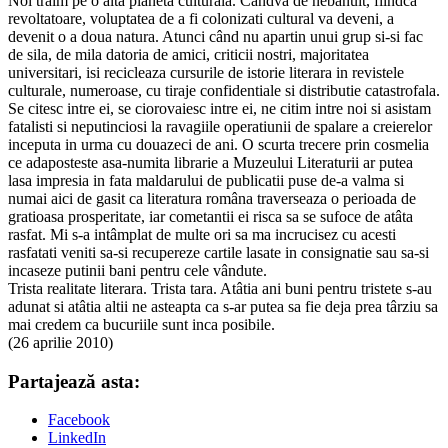
Noi traim pe o alta planeta culturala. Cândva de nebanuit, fiindca
revoltatoare, voluptatea de a fi colonizati cultural va deveni, a
devenit o a doua natura. Atunci când nu apartin unui grup si-si fac
de sila, de mila datoria de amici, criticii nostri, majoritatea
universitari, isi recicleaza cursurile de istorie literara in revistele
culturale, numeroase, cu tiraje confidentiale si distributie catastrofala.
Se citesc intre ei, se ciorovaiesc intre ei, ne citim intre noi si asistam
fatalisti si neputinciosi la ravagiile operatiunii de spalare a creierelor
inceputa in urma cu douazeci de ani. O scurta trecere prin cosmelia
ce adaposteste asa-numita librarie a Muzeului Literaturii ar putea
lasa impresia in fata maldarului de publicatii puse de-a valma si
numai aici de gasit ca literatura româna traverseaza o perioada de
gratioasa prosperitate, iar cometantii ei risca sa se sufoce de atâta
rasfat. Mi s-a intâmplat de multe ori sa ma incrucisez cu acesti
rasfatati veniti sa-si recupereze cartile lasate in consignatie sau sa-si
incaseze putinii bani pentru cele vândute.
Trista realitate literara. Trista tara. Atâtia ani buni pentru tristete s-au
adunat si atâtia altii ne asteapta ca s-ar putea sa fie deja prea târziu sa
mai credem ca bucuriile sunt inca posibile.
(26 aprilie 2010)
Partajează asta:
Facebook
LinkedIn