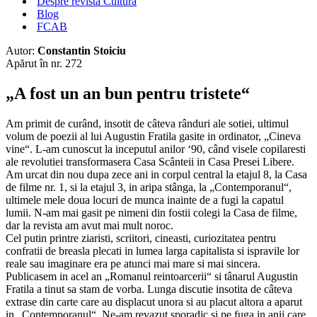
Despre revista Cultura
Blog
FCAB
Autor:
Constantin Stoiciu
Apărut în nr. 272
„A fost un an bun pentru tristete“
Am primit de curând, insotit de câteva rânduri ale sotiei, ultimul
volum de poezii al lui Augustin Fratila gasite in ordinator, „Cineva
vine“. L-am cunoscut la inceputul anilor ‘90, când visele copilaresti
ale revolutiei transformasera Casa Scânteii in Casa Presei Libere.
Am urcat din nou dupa zece ani in corpul central la etajul 8, la Casa
de filme nr. 1, si la etajul 3, in aripa stânga, la „Contemporanul“,
ultimele mele doua locuri de munca inainte de a fugi la capatul
lumii. N-am mai gasit pe nimeni din fostii colegi la Casa de filme,
dar la revista am avut mai mult noroc.
Cel putin printre ziaristi, scriitori, cineasti, curiozitatea pentru
confratii de breasla plecati in lumea larga capitalista si ispravile lor
reale sau imaginare era pe atunci mai mare si mai sincera.
Publicasem in acel an „Romanul reintoarcerii“ si tânarul Augustin
Fratila a tinut sa stam de vorba. Lunga discutie insotita de câteva
extrase din carte care au displacut unora si au placut altora a aparut
in „Contemporanul“. Ne-am revazut sporadic si pe fuga in anii care