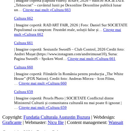
| Imagine copertă (captură video): BAIFF, 2026 – baiff.ro SOCIETATE
„Tehnocrat” – cuvântul lunii pe Dexonline Dexonline publică lunar
un…
Citește mai mult »
Cultura 663
Cultura 662
| Imagine copertă: RAD ART FAIR, 2026 | Foto: Daniel Sur SOCIETATE
Populismul ca simptom: Frustrări reale, soluții false și…
Citește mai
mult »
Cultura 662
Cultura 661
| Imagine copertă: Sesiunile SwordS – Club Control, 2026 Credit foto:
Andrei Mușat (https://www.instagram.com/andreimusat10), Sursa:
Pagina SwordS – Spoken Word…
Citește mai mult »
Cultura 661
Cultura 660
| Imagine copertă: Filmările în România pentru producția „The White
House” (FOX Nation). Credit foto: Andreas Mircea – Icon Films,
…
Citește mai mult »
Cultura 660
Cultura 659
| Imagine copertă: Pexels Photo | SOCIETATE Conflictul dintre
Ministerul Culturii și comunitatea culturală nu mai poate fi ignorat |
…
Citește mai mult »
Cultura 659
Copyright:
Fundatia Culturala Augustin Buzura
| Webdesign:
Graficante
| Webmaster:
Nicu Ilie
| Content management:
Wansait