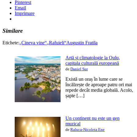
Pinterest
Email
Imprimare
Similare
Etichete:
„Cineva vine“
„Rafuieli“
Augustin Fratila
Artă și climatologie la Oulu,
capitala culturală europeană
de
Daniel Sur
Există un oraș în lume care se
încălzește de aproape patru ori mai
repede decât media globală. Acolo,
șapte […]
Un continent nu este un gen
muzical
de
Raluca-Nicoleta Ene