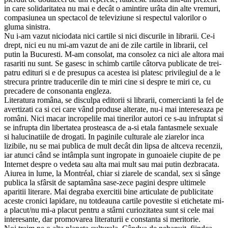
in care solidaritatea nu mai e decât o amintire urâta din alte vremuri,
compasiunea un spectacol de televiziune si respectul valorilor o
gluma sinistra.
Nu i-am vazut niciodata nici cartile si nici discurile in librarii. Ce-i
drept, nici eu nu mi-am vazut de ani de zile cartile in librarii, cel
putin la Bucuresti. M-am consolat, ma consolez ca nici ale altora mai
rasariti nu sunt. Se gasesc in schimb cartile câtorva publicate de trei-
patru edituri si e de presupus ca acestea isi platesc privilegiul de a le
strecura printre traducerile din te miri cine si despre te miri ce, cu
precadere de consonanta engleza.
Literatura româna, se disculpa editorii si librarii, comercianti la fel de
avertizati ca si cei care vând produse alterate, nu-i mai intereseaza pe
români. Nici macar incropelile mai tinerilor autori ce s-au infruptat si
se infrupta din libertatea prosteasca de a-si etala fantasmele sexuale
si halucinatiile de drogati. In paginile culturale ale ziarelor inca
lizibile, nu se mai publica de mult decât din lipsa de altceva recenzii,
iar atunci când se intâmpla sunt ingropate in gunoaiele ciupite de pe
Internet despre o vedeta sau alta mai mult sau mai putin dezbracata.
Aiurea in lume, la Montréal, chiar si ziarele de scandal, sex si sânge
publica la sfârsit de saptamâna sase-zece pagini despre ultimele
aparitii literare. Mai degraba exercitii bine articulate de publicitate
aceste cronici lapidare, nu totdeauna cartile povestite si etichetate mi-
a placut/nu mi-a placut pentru a stârni curiozitatea sunt si cele mai
interesante, dar promovarea literaturii e constanta si meritorie.