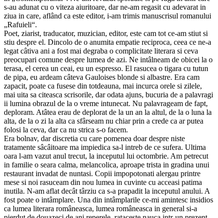
s-au adunat cu o viteza aiuritoare, dar ne-am regasit cu adevarat in
ziua in care, aflând ca este editor, i-am trimis manuscrisul romanului
„Rafuieli“.
Poet, ziarist, traducator, muzician, editor, este cam tot ce-am stiut si
stiu despre el. Dincolo de o anumita empatie reciproca, ceea ce ne-a
legat câtiva ani a fost mai degraba o complicitate literara si ceva
preocupari comune despre lumea de azi. Ne intâlneam de obicei la o
terasa, el cerea un ceai, eu un espresso. El rasucea o tigara cu tutun
de pipa, eu ardeam câteva Gauloises blonde si albastre. Era cam
zapacit, poate ca fusese din totdeauna, mai incurca orele si zilele,
mai uita sa citeasca scrisorile, dar odata ajuns, bucuria de a palavragi
ii lumina obrazul de la o vreme intunecat. Nu palavrageam de fapt,
deploram. Atâtea erau de deplorat de la un an la altul, de la o luna la
alta, de la o zi la alta ca sfârseam nu chiar prin a crede ca ar putea
folosi la ceva, dar ca nu strica s-o facem.
Era bolnav, dar discretia cu care pomenea doar despre niste
tratamente sâcâitoare ma impiedica sa-l intreb de ce sufera. Ultima
oara l-am vazut anul trecut, la inceputul lui octombrie. Am petrecut
in familie o seara calma, melancolica, aproape trista in gradina unui
restaurant invadat de nuntasi. Copii impopotonati alergau printre
mese si noi rasuceam din nou lumea in cuvinte cu acceasi patima
inutila. N-am aflat decât târziu ca s-a prapadit la inceputul anului. A
fost poate o intâmplare. Una din intâmplarile ce-mi amintesc insidios
ca lumea literara româneasca, lumea româneasca in general si-a
pierdut de douazeci de ani reperele, rataceste nauca intr-un prezent