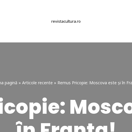
revistacultura.ro
ma pagină
»
Articole recente
»
Remus Pricopie: Moscova este și în Fra
copie: Mosco
în Franța!