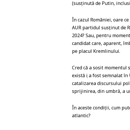
p
o
(susținută de Putin, inclus
k
În cazul României, oare ce
AUR partidul susținut de R
2024? Sau, pentru moment, 
candidat care, aparent, îmb
pe placul Kremlinului.
Cred că a sosit momentul s
există ṣi a fost semnalat în
catalizarea discursului poli
sprijinirea, din umbră, a 
În aceste condiții, cum put
atlantic?