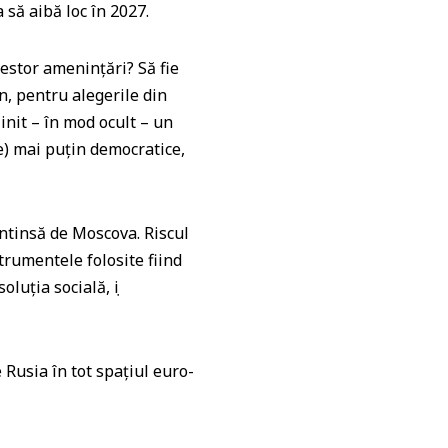
 să aibă loc în 2027.
cestor amenințări? Să fie
n, pentru alegerile din
nit – în mod ocult – un
te) mai puțin democratice,
întinsă de Moscova. Riscul
strumentele folosite fiind
oluția socială, ṣi
 Rusia în tot spațiul euro-