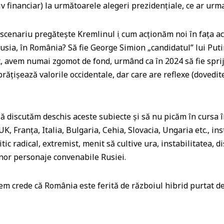
a
iv financiar) la următoarele alegeri prezidențiale, ce ar urma
ss
 scenariu pregătește Kremlinul ṣi cum acționăm noi în fața a
r
usia, în România? Să fie George Simion „candidatul” lui Puti
o
avem numai zgomot de fond, urmând ca în 2024 să fie spriji
o
rățișează valorile occidentale, dar care are reflexe (dovedi
m
ă discutăm deschis aceste subiecte și să nu picăm în cursa 
 UK, Franța, Italia, Bulgaria, Cehia, Slovacia, Ungaria etc., in
tic radical, extremist, menit să cultive ura, instabilitatea, dis
unor personaje convenabile Rusiei.
em crede că România este ferită de războiul hibrid purtat de