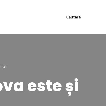
Căutare
nța!
va este și