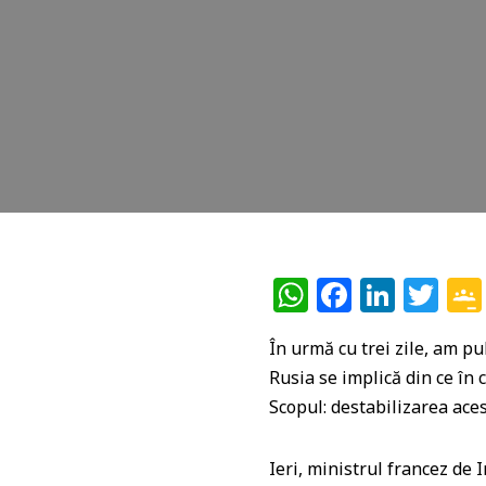
W
F
Li
T
h
a
n
w
În urmă cu trei zile, am pub
at
c
k
itt
Rusia se implică din ce în 
s
e
e
e
Scopul: destabilizarea ace
A
b
dI
r
p
o
n
Ieri, ministrul francez de 