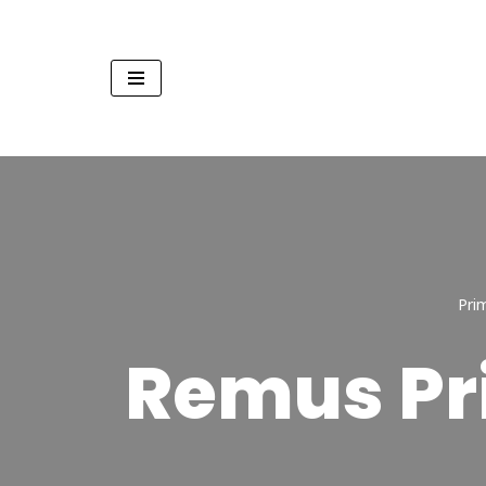
Sari
la
conținut
Pri
Remus Pri