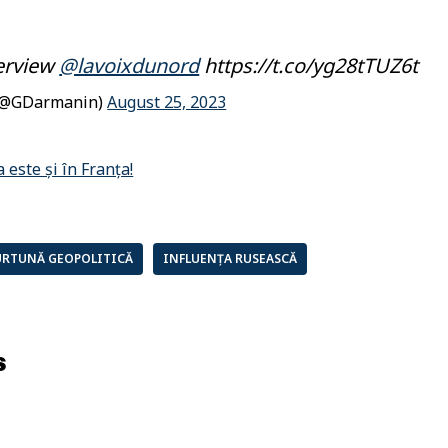
erview
@lavoixdunord
https://t.co/yg28tTUZ6t
(@GDarmanin)
August 25, 2023
URTUNĂ GEOPOLITICĂ
INFLUENȚA RUSEASCĂ
s