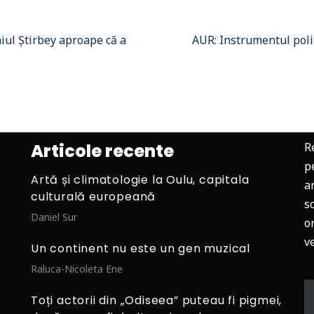
ul Știrbey aproape că a
AUR: Instrumentul polit
Articole recente
R
p
Artă și climatologie la Oulu, capitala
ar
culturală europeană
s
Daniel Sur
o
v
Un continent nu este un gen muzical
Raluca-Nicoleta Ene
Toți actorii din „Odiseea” puteau fi pigmei,