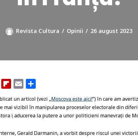
Revista Cultura
Opinii
26 august 2023
G
Fl
E
P
o
ip
m
ar
licat un articol (vezi „
Moscova este aici!
”) în care am averti
o
b
ai
ta
ce mai vizibil în manipularea proceselor electorale din diferi
gl
o
l
je
stora ṣi aducerea la putere a unor politicieni manevrați de M
e
ar
az
Cl
d
ă
Interne, Gerald Darmanin, a vorbit despre riscul unei victori