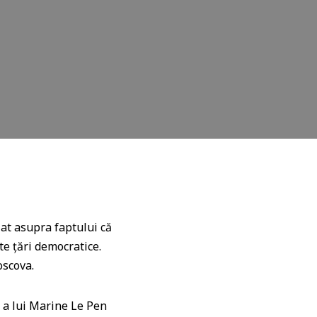
zat asupra faptului că
te țări democratice.
oscova.
i a lui Marine Le Pen