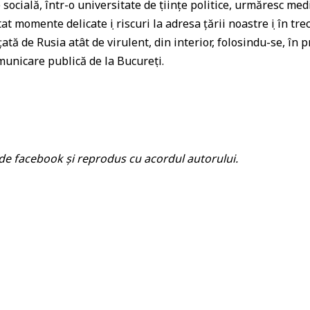
ocială, într-o universitate de ṣtiințe politice, urmăresc medi
t momente delicate ṣi riscuri la adresa țării noastre ṣi în trec
ă de Rusia atât de virulent, din interior, folosindu-se, în pr
municare publică de la Bucureṣti.
 de facebook și reprodus cu acordul autorului.