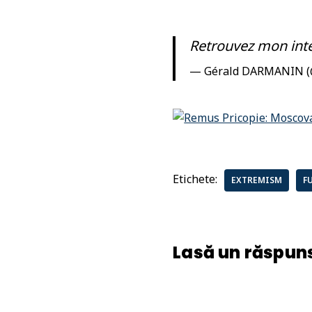
Retrouvez mon int
— Gérald DARMANIN 
Etichete:
EXTREMISM
F
Lasă un răspun