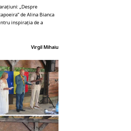
arațiuni: „Despre
capoeira” de Alina Bianca
entru inspirația de a
Virgil Mihaiu