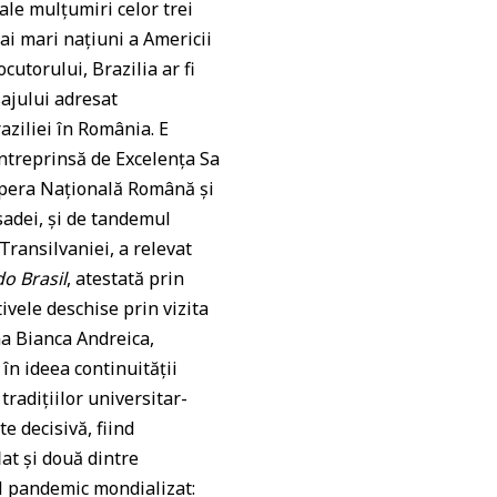
iale mulțumiri celor trei
ai mari națiuni a Americii
cutorului, Brazilia ar fi
sajului adresat
aziliei în România. E
 întreprinsă de Excelența Sa
a Opera Națională Română și
sadei, și de tandemul
Transilvaniei, a relevat
o Brasil
, atestată prin
ivele deschise prin vizita
na Bianca Andreica,
 în ideea continuității
tradițiilor universitar-
e decisivă, fiind
at și două dintre
ul pandemic mondializat: