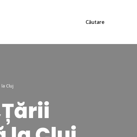
Căutare
 la Cluj
Țării
 la Cluj