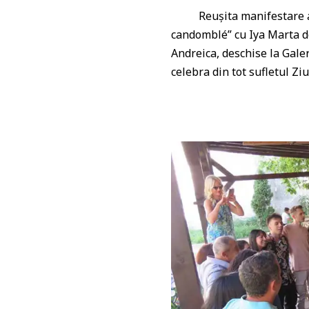
Reușita manifestare a fos
candomblé” cu Iya Marta de
Andreica, deschise la Gale
celebra din tot sufletul Zi