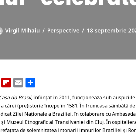
Virgil Mihaiu
Perspective
18 septembrie 20
G
Fl
E
P
o
ip
m
ar
Casa do Brasil,
înființat în 2011, funcționează sub auspiciile
o
b
ai
ta
e a cărei (pre)istorie începe în 1581. În frumoasa sâmbătă d
gl
o
l
je
icat Zilei Naționale a Braziliei, în colaborare cu Ambasada 
e
ar
az
a
și Muzeul Etnografic al Transilvaniei din Cluj. În ospitalier
Cl
d
ă
refațată de solemnitatea intonării imnurilor Braziliei și R