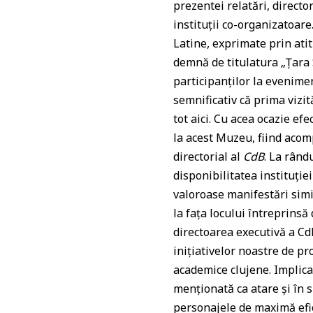
p
o
prezentei relatări, director
instituții co-organizatoare
k
Latine, exprimate prin atit
demnă de titulatura „Țara S
participanților la evenime
semnificativ că prima vizit
tot aici. Cu acea ocazie ef
la acest Muzeu, fiind acom
directorial al
CdB
. La rând
disponibilitatea instituție
valoroase manifestări simi
la fața locului întreprins
directoarea executivă a CdB
inițiativelor noastre de pr
academice clujene. Implica
menționată ca atare și în 
personajele de maximă efi