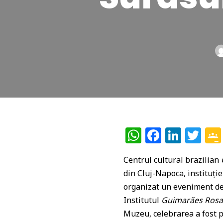
W
F
Li
T
h
a
n
w
Centrul cultural brazilian
at
c
k
itt
din Cluj-Napoca, instituți
s
e
e
e
organizat un eveniment ded
A
b
dI
r
Institutul
Guimarães Ros
p
o
n
Muzeu, celebrarea a fost p