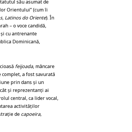
statutul său asumat de
or Orientului” (cum îi
, Latinos do Oriente
). În
arah – o voce candidă,
 și cu antrenante
publica Dominicană,
icioasă
feijoada
, mâncare
e complet, a fost savurată
iune prin dans și un
cât și reprezentanți ai
lul central, ca lider vocal,
tarea activităților
strație de
capoeira
,