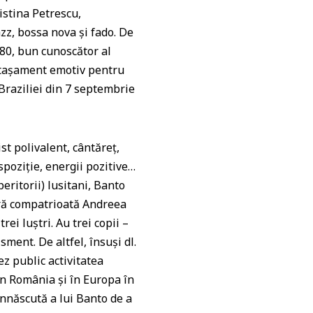
istina Petrescu,
azz, bossa nova și fado. De
80, bun cunoscător al
cu atașament emotiv pentru
Braziliei din 7 septembrie
t polivalent, cântăreț,
spoziție, energii pozitive…
eritorii) lusitani, Banto
ră compatrioată Andreea
ei luștri. Au trei copii –
sment. De altfel, însuși dl.
z public activitatea
în România și în Europa în
nnăscută a lui Banto de a