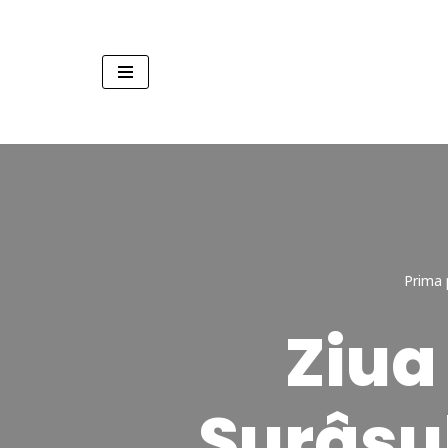
Sari
la
conținut
Prima 
Ziua
Surâsul