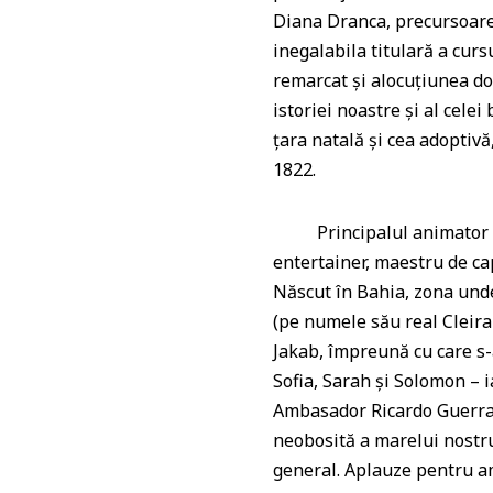
Diana Dranca, precursoarea
inegalabila titulară a curs
remarcat și alocuțiunea do
istoriei noastre și al celei
țara natală și cea adoptiv
1822.
Principalul animator al ac
entertainer, maestru de cap
Născut în Bahia, zona un
(pe numele său real Cleir
Jakab, împreună cu care s-a
Sofia, Sarah și Solomon – i
Ambasador Ricardo Guerra d
neobosită a marelui nostru
general. Aplauze pentru am