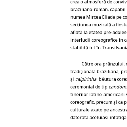
crea o atmosferă de conviv
braziliano-român, capabil 
numea Mircea Eliade pe con
secțiunea muzicală a fieste
aflată la etatea pre-adole
interludii coreografice în
stabilită tot în Transilvani
Către ora prânzului, cei 
tradițională braziliană, p
și
caipirinha
, băutura cor
ceremonial de tip
candom
tinerilor latino-americani ș
coreografic, precum și ca
culturale axate pe ancestr
datorată aceluiași infatiga