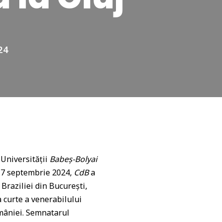
24
 Universității
Babeș-Bolyai
e 7 septembrie 2024,
CdB
a
Braziliei din București,
a curte a venerabilului
omâniei. Semnatarul