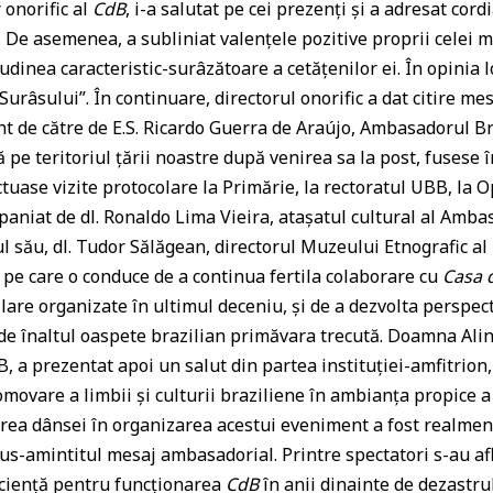
a
 onorific al
CdB
, i-a salutat pe cei prezenți și a adresat cord
. De asemenea, a subliniat valențele pozitive proprii celei m
ss
udinea caracteristic-surâzătoare a cetățenilor ei. În opinia lo
r
urâsului”. În continuare, directorul onorific a dat citire me
o
nt de către de E.S. Ricardo Guerra de Araújo, Ambasadorul Br
o
ă pe teritoriul țării noastre după venirea sa la post, fusese
m
ectuase vizite protocolare la Primărie, la rectoratul UBB, l
paniat de dl. Ronaldo Lima Vieira, atașatul cultural al Amba
ul său, dl. Tudor Sălăgean, directorul Muzeului Etnografic al 
i pe care o conduce de a continua fertila colaborare cu
Casa d
lare organizate în ultimul deceniu, și de a dezvolta perspect
ă de înaltul oaspete brazilian primăvara trecută. Doamna Ali
, a prezentat apoi un salut din partea instituției-amfitrion,
omovare a limbii și culturii braziliene în ambianța propice a 
rea dânsei în organizarea acestui eveniment a fost realment
sus-amintitul mesaj ambasadorial. Printre spectatori s-au afl
ciență pentru funcționarea
CdB
în anii dinainte de dezastr