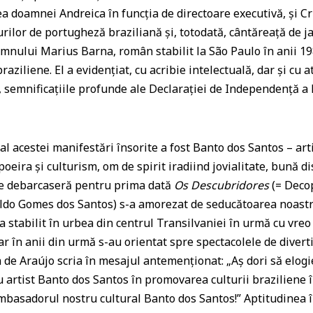
 doamnei Andreica în funcția de directoare executivă, și Cr
urilor de portugheză braziliană și, totodată, cântăreață de j
mnului Marius Barna, român stabilit la São Paulo în anii 19
 braziliene. El a evidențiat, cu acribie intelectuală, dar și 
ă, semnificațiile profunde ale Declarației de Independență a 
estei manifestări însorite a fost Banto dos Santos – artis
oeira și culturism, om de spirit iradiind jovialitate, bună di
de debarcaseră pentru prima dată
Os Descubridores
(= Decop
aldo Gomes dos Santos) s-a amorezat de seducătoarea noast
 stabilit în urbea din centrul Transilvaniei în urmă cu vreo tr
ar în anii din urmă s-au orientat spre spectacolele de diverti
e Araújo scria în mesajul antemenționat: „Aș dori să elogie
 artist Banto dos Santos în promovarea culturii braziliene 
basadorul nostru cultural Banto dos Santos!” Aptitudinea î