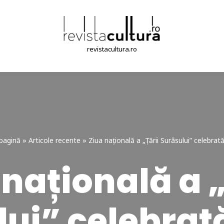
revistacultura.ro
pagină
»
Articole recente
»
Ziua națională a „Țării Surâsului” celebrată
 națională a „
ui” celebrată