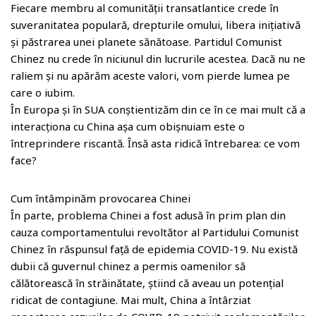
Fiecare membru al comunității transatlantice crede în
suveranitatea populară, drepturile omului, libera inițiativă
și păstrarea unei planete sănătoase. Partidul Comunist
Chinez nu crede în niciunul din lucrurile acestea. Dacă nu ne
raliem și nu apărăm aceste valori, vom pierde lumea pe
care o iubim.
În Europa și în SUA conștientizăm din ce în ce mai mult că a
interacționa cu China așa cum obișnuiam este o
întreprindere riscantă. Însă asta ridică întrebarea: ce vom
face?
Cum întâmpinăm provocarea Chinei
În parte, problema Chinei a fost adusă în prim plan din
cauza comportamentului revoltător al Partidului Comunist
Chinez în răspunsul față de epidemia COVID-19. Nu există
dubii că guvernul chinez a permis oamenilor să
călătorească în străinătate, știind că aveau un potențial
ridicat de contagiune. Mai mult, China a întârziat