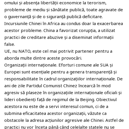
omului și absența libertății economice la terorism,
probleme de mediu și sănătate publică, toate agravate de
o guvernanță și de o siguranță publică deficitare.
Incursiunile Chinei în Africa au condus doar la exacerbarea
acestor probleme. China a favorizat corupția, a utilizat
practici de creditare abuzive și a diseminat informații
false.
UE, nu NATO, este cel mai potrivit partener pentru a
aborda multe dintre aceste provocări.
Organizații internaționale. Eforturi comune ale SUA și
Europei sunt esențiale pentru a genera transparență și
responsabilitate în cadrul organizațiilor internaționale. De
ani de zile Partidul Comunist Chinez încearcă în mod
agresiv să plaseze în organizațiile internaționale oficiali și
lideri obedienți față de regimul de la Beijing. Obiectivul
acestora nu este de a servi interesul comun, ci de a
submina eficacitatea acestor organizații, văzute ca
obstacole la adresa acțiunilor agresive ale Chinei. Astfel de
practici nu vor înceta până când celelalte statele nu se