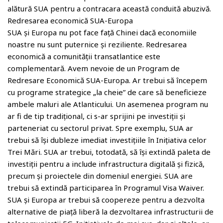
alătură SUA pentru a contracara această conduită abuzivă.
Redresarea economică SUA-Europa
SUA și Europa nu pot face față Chinei dacă economiile
noastre nu sunt puternice și reziliente. Redresarea
economică a comunității transatlantice este
complementară. Avem nevoie de un Program de
Redresare Economică SUA-Europa. Ar trebui să începem
cu programe strategice „la cheie” de care să beneficieze
ambele maluri ale Atlanticului. Un asemenea program nu
ar fi de tip tradițional, ci s-ar sprijini pe investiții și
parteneriat cu sectorul privat. Spre exemplu, SUA ar
trebui să își dubleze imediat investițiile în Inițiativa celor
Trei Mări. SUA ar trebui, totodată, să își extindă paleta de
investiții pentru a include infrastructura digitală și fizică,
precum și proiectele din domeniul energiei. SUA are
trebui să extindă participarea în Programul Visa Waiver.
SUA și Europa ar trebui să coopereze pentru a dezvolta
alternative de piață liberă la dezvoltarea infrastructurii de