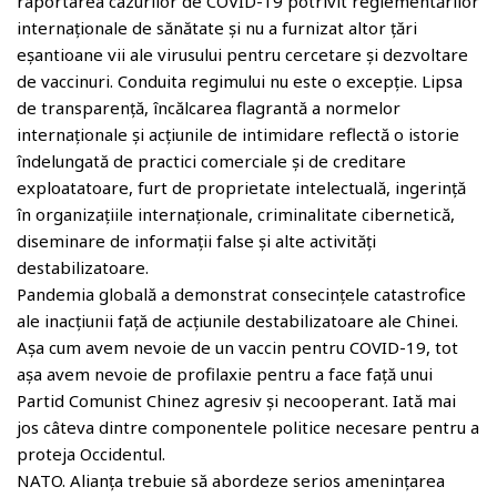
raportarea cazurilor de COVID-19 potrivit reglementărilor
internaționale de sănătate și nu a furnizat altor țări
eșantioane vii ale virusului pentru cercetare și dezvoltare
de vaccinuri. Conduita regimului nu este o excepție. Lipsa
de transparență, încălcarea flagrantă a normelor
internaționale și acțiunile de intimidare reflectă o istorie
îndelungată de practici comerciale și de creditare
exploatatoare, furt de proprietate intelectuală, ingerință
în organizațiile internaționale, criminalitate cibernetică,
diseminare de informații false și alte activități
destabilizatoare.
Pandemia globală a demonstrat consecințele catastrofice
ale inacțiunii față de acțiunile destabilizatoare ale Chinei.
Așa cum avem nevoie de un vaccin pentru COVID-19, tot
așa avem nevoie de profilaxie pentru a face față unui
Partid Comunist Chinez agresiv și necooperant. Iată mai
jos câteva dintre componentele politice necesare pentru a
proteja Occidentul.
NATO. Alianța trebuie să abordeze serios amenințarea