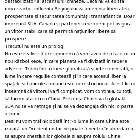
o
destabilizator al ascensiunii chineze. Dacă nu va exista
m
nicio reacție, influența Beijingului va amenința libertatea,
prosperitate și securitatea comunității transatlantice. Doar
împreună SUA, Canada și partenerii europeni pot asigura
un viitor stabil care să permită națiunilor libere să
prospere.
Trecutul nu este un prolog
Nu este realist să presupunem că vom avea de a face cu un
nou Război Rece, în care planeta va fi divizată în tabere
adverse. Trăim într-o lume globalizată și interconectată, o
lume în care regulile contează și în care accesul liber la
spațiile și bunurile comune este nerestricționat. Acest lucru
înseamnă că viitorul va fi complicat. Vom continua, cu toții,
să facem afaceri cu China. Prezența Chinei va fi globală.
SUA nu se va retrage și nu se va dezangaja din nici o parte
a lumii.
Deși nu vom trăi niciodată într-o lume în care China este
izolată, un Occident unitar nu poate fi neutru în abordarea
sa asupra chestiunilor globale și asupra rolului Chinei.