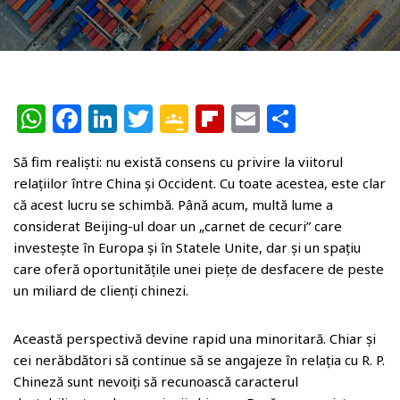
W
F
Li
T
G
Fl
E
P
h
a
n
w
o
ip
m
ar
Să fim realiști: nu există consens cu privire la viitorul
at
c
k
itt
o
b
ai
ta
relațiilor între China și Occident. Cu toate acestea, este clar
s
e
e
e
gl
o
l
je
că acest lucru se schimbă. Până acum, multă lume a
A
b
dI
r
e
ar
az
considerat Beijing-ul doar un „carnet de cecuri” care
investește în Europa și în Statele Unite, dar și un spațiu
p
o
n
Cl
d
ă
care oferă oportunitățile unei piețe de desfacere de peste
p
o
a
un miliard de clienți chinezi.
k
ss
r
Această perspectivă devine rapid una minoritară. Chiar și
cei nerăbdători să continue să se angajeze în relația cu R. P.
o
Chineză sunt nevoiți să recunoască caracterul