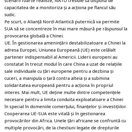
scenarii foarte realiste, NATO trebuie să dispună de
capacitatea de a monitoriza și a acționa pe flancul său
sudic.
Pe scurt, o Alianță Nord-Atlantică puternică va permite
SUA să se concentreze în mai mare măsură pe răspunsul la
provocarea globală a Chinei.
UE. În gestionarea amenințării destabilizatoare a Chinei la
adresa Europei, Uniunea Europeană (UE) este celălalt
partener indispensabil al Americii. Liderii europeni au
constatat în trecut modul în care China a uzat de relațiile
sale individuale cu țări europene pentru a dezbina și
cuceri, a manipula o țară contra alteia și a submina
solidaritatea europeană pentru a acționa în propriul
interes. Mai mult, UE deține multe dintre competențele
necesare pentru a limita conduita exploatatoare a Chinei
în special în domeniile comerțului, finanțelor și investițiilor.
Cooperarea UE-SUA este vitală și în gestionarea
provocărilor din Africa. Unele țări africane se confruntă cu
multiple provocări, de la chestiuni legate de drepturile