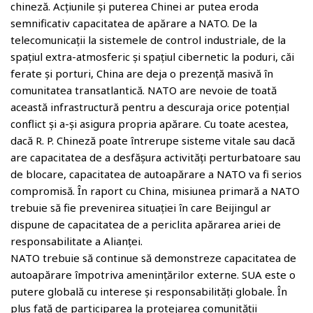
chineză. Acțiunile și puterea Chinei ar putea eroda
semnificativ capacitatea de apărare a NATO. De la
telecomunicații la sistemele de control industriale, de la
spațiul extra-atmosferic și spațiul cibernetic la poduri, căi
ferate și porturi, China are deja o prezență masivă în
comunitatea transatlantică. NATO are nevoie de toată
această infrastructură pentru a descuraja orice potențial
conflict și a-și asigura propria apărare. Cu toate acestea,
dacă R. P. Chineză poate întrerupe sisteme vitale sau dacă
are capacitatea de a desfășura activități perturbatoare sau
de blocare, capacitatea de autoapărare a NATO va fi serios
compromisă. În raport cu China, misiunea primară a NATO
trebuie să fie prevenirea situației în care Beijingul ar
dispune de capacitatea de a periclita apărarea ariei de
responsabilitate a Alianței.
NATO trebuie să continue să demonstreze capacitatea de
autoapărare împotriva amenințărilor externe. SUA este o
putere globală cu interese și responsabilități globale. În
plus față de participarea la protejarea comunității