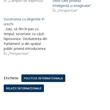
În „Câmpuri de expertiză”
celor care posedă
inteligență și imaginație”
În „Perspective”
Societatea cu degetele în
urechi
...Sau, să fim în pas cu
timpul, societate cu căști
hiposonice. Dezbaterea din
Parlament și din spațiul
public privind introducerea
în programă a orelor de
În „Perspective”
educație sexuală evocă
imaginea unei persoane
care, în fața unui pericol
real sau imaginar, închide
Etichete:
ochii și își pune palmele
POLITICA INTERNATIONALA
peste urechi. Sigur, o
imagine…
RELAȚII INTERNAȚIONALE