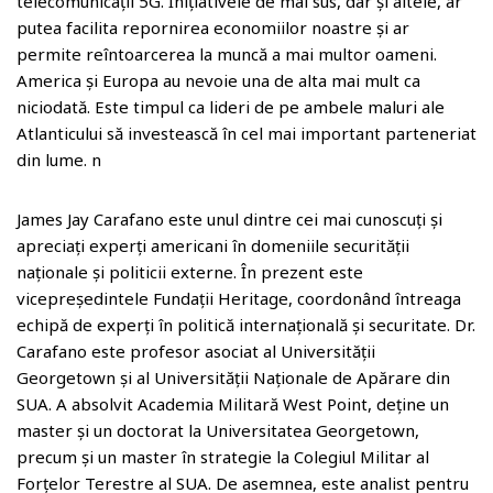
telecomunicații 5G. Inițiativele de mai sus, dar și altele, ar
putea facilita repornirea economiilor noastre și ar
permite reîntoarcerea la muncă a mai multor oameni.
America și Europa au nevoie una de alta mai mult ca
niciodată. Este timpul ca lideri de pe ambele maluri ale
Atlanticului să investească în cel mai important parteneriat
din lume. n
James Jay Carafano este unul dintre cei mai cunoscuți și
apreciați experți americani în domeniile securității
naționale și politicii externe. În prezent este
vicepreședintele Fundații Heritage, coordonând întreaga
echipă de experți în politică internațională și securitate. Dr.
Carafano este profesor asociat al Universității
Georgetown și al Universității Naționale de Apărare din
SUA. A absolvit Academia Militară West Point, deține un
master și un doctorat la Universitatea Georgetown,
precum și un master în strategie la Colegiul Militar al
Forțelor Terestre al SUA. De asemnea, este analist pentru