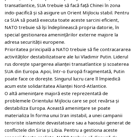
transatlantice, SUA trebuie să facă față Chinei în zona
indo-pacifică și să asigure un Orient Mijlociu stabil. Pentru
ca SUA să poată executa toate aceste sarcini eficient,
NATO trebuie să își îndeplinească propria datorie, în
special gestionarea amenințărilor externe majore la
adresa securității europene.
Prioritatea principală a NATO trebuie să fie contracararea
activităților destabilizatoare ale lui Vladimir Putin. Liderul
rus dorește spargerea alianței transatlantice și scoaterea
SUA din Europa. Apoi, într-o Europă fragmentată, Putin
poate face ce dorește. Singurul lucru care îl împiedică
acum este solidaritatea Alianței Nord-Atlantice.
O altă amenințare majoră este reprezentată de
problemele Orientului Mijlociu care se pot revărsa și
destabiliza Europa. Această amenințare se poate
materializa în forma unui Iran instabil, a unei campanii
teroriste islamiste devastatoare sau a haosului generat de
conflictele din Siria și Libia. Pentru a gestiona aceste