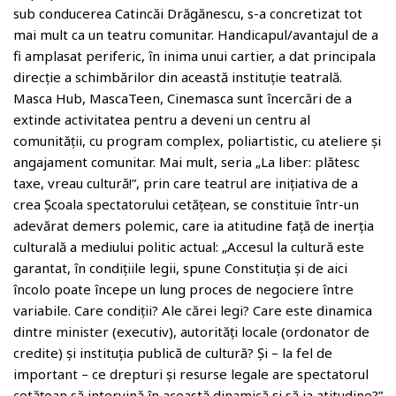
sub conducerea Catincăi Drăgănescu, s-a concretizat tot
mai mult ca un teatru comunitar. Handicapul/avantajul de a
fi amplasat periferic, în inima unui cartier, a dat principala
direcție a schimbărilor din această instituție teatrală.
Masca Hub, MascaTeen, Cinemasca sunt încercări de a
extinde activitatea pentru a deveni un centru al
comunității, cu program complex, poliartistic, cu ateliere și
angajament comunitar. Mai mult, seria „La liber: plătesc
taxe, vreau cultură!”, prin care teatrul are inițiativa de a
crea Școala spectatorului cetățean, se constituie într-un
adevărat demers polemic, care ia atitudine față de inerția
culturală a mediului politic actual: „Accesul la cultură este
garantat, în condițiile legii, spune Constituția și de aici
încolo poate începe un lung proces de negociere între
variabile. Care condiții? Ale cărei legi? Care este dinamica
dintre minister (executiv), autorități locale (ordonator de
credite) și instituția publică de cultură? Și – la fel de
important – ce drepturi și resurse legale are spectatorul
cetățean să intervină în această dinamică și să ia atitudine?”