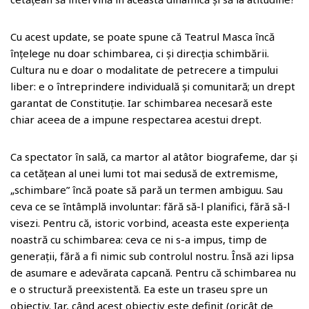
Cu acest update, se poate spune că Teatrul Masca încă
înțelege nu doar schimbarea, ci și direcția schimbării.
Cultura nu e doar o modalitate de petrecere a timpului
liber: e o întreprindere individuală și comunitară; un drept
garantat de Constituție. Iar schimbarea necesară este
chiar aceea de a impune respectarea acestui drept.
Ca spectator în sală, ca martor al atâtor biografeme, dar și
ca cetățean al unei lumi tot mai sedusă de extremisme,
„schimbare” încă poate să pară un termen ambiguu. Sau
ceva ce se întâmplă involuntar: fără să-l planifici, fără să-l
visezi. Pentru că, istoric vorbind, aceasta este experiența
noastră cu schimbarea: ceva ce ni s-a impus, timp de
generații, fără a fi nimic sub controlul nostru. Însă azi lipsa
de asumare e adevărata capcană. Pentru că schimbarea nu
e o structură preexistentă. Ea este un traseu spre un
obiectiv. Iar, când acest obiectiv este definit (oricât de