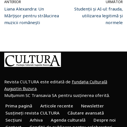
ANTERIOR
URMĂTOR
Liana Alexandra: Un
Studenții și AI-ul: frauda,
Mărțișor pentru strălucirea
utilizarea legitimă și
muzicii românești
normele
Revista CULTURA este editată de
Fundația Culturală
Augustin Buzura
.
Mulțumim SC Transavia SA pentru susținerea oferită.
Prima pagină
Articole recente
Newsletter
Susțineți revista CULTURA
Căutare avansată
Secțiuni
Arhiva
Agenda culturală
Despre noi