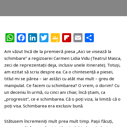
W
F
Li
T
G
Fl
E
P
h
a
n
w
o
ip
m
ar
Am văzut încă de la premieră piesa „Aici se visează la
at
c
k
itt
o
b
ai
ta
schimbare” a regizoarei Carmen Lidia Vidu (Teatrul Masca,
s
e
e
e
gl
o
l
je
zeci de reprezentații deja, inclusiv unele itinerate). Totuși,
A
b
dI
r
e
ar
az
am ezitat să scriu despre ea. Ca o chintesență a piesei,
titlul mi se părea – iar astăzi cu atât mai mult – greu de
p
o
n
Cl
d
ă
manipulat. Ce facem cu schimbarea? O vrem, o dorim? Cu
p
o
a
un deceniu în urmă, cu cinci ani chiar, încă știam, ca
k
ss
„progresist”, ce e schimbarea. Că o poți viza, la limită: că o
poți visa. Schimbarea era exclusiv bună.
r
o
Stătusem încremeniți mult prea mult timp. Pașii făcuți,