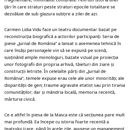
țări în care straturi peste straturi epocile totalitare se
dezvăluie de sub glazura subțire a zilei de azi.
Carmen Lidia Vidu face un teatru documentar bazat pe
reconstrucția biografică a actorilor participanți. Seria de
piese „Jurnal de România” a lansat o asemenea tehnică în
care însăși personajele vin să se expună pe scenă,
susținând ample monologuri, bazate vizual pe proiecția
unor fotografii din propria arhivă, tăieturi din ziare și
construcții letriste. În celelalte părți din „Jurnal de
România”, temele expuse erau cele ale unor minorități; ale
disparității de gen; traume agravate etatist sau prin tirania
comunităților; dar și mândria locală, memoria recentă,
mărturia civică.
Ce e altfel în piesa de la Masca este că secțiunea pare mult
mai profundă. Ea începe cu istoria foarte recentă a
teatrului (care, până în acele zile, avusese un management