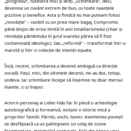
o
„progresul”, fuseseră mici și lenți. „Schimbare”, deci,
m
devenise un cuvânt extrem de bun, cu toate nuanțele
pozitive și benefice. Asta și fiindcă nu mai puteam folosi
„revoluție” – cuvânt cu un prea mare bagaj. Compromis
până dinjos de orice limită în anii totalitarismului (chiar și
revoluția pământului în jurul soarelui părea să fi fost
contaminată ideologic). Sau „reformă” – transformat într-o
marotă și într-o colecție de intenții eșuate.
Însă, recent, schimbarea a devenit ambiguă ca direcție
socială. Pașii, mici, din ultimele decenii, ne-au dus, totuși,
undeva. Iar schimbare începe să însemne nu doar mersul
înainte, ci și înapoi.
Actorii-personaj ai Lidiei Vidu fac în piesă o arheologie
autobiografică și formativă, inclusiv o istorie mică a
propriilor familii. Părinți, unchi, bunici. Asemenea povești
se desfășoară ca un palimpsest: un colaj de scene
fragmentare, minimalist conturate. Felii din istoria unei