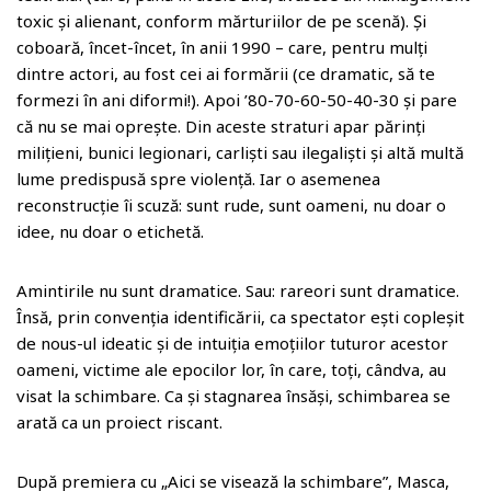
toxic și alienant, conform mărturiilor de pe scenă). Și
coboară, încet-încet, în anii 1990 – care, pentru mulți
dintre actori, au fost cei ai formării (ce dramatic, să te
formezi în ani diformi!). Apoi ’80-70-60-50-40-30 și pare
că nu se mai oprește. Din aceste straturi apar părinți
milițieni, bunici legionari, carliști sau ilegaliști și altă multă
lume predispusă spre violență. Iar o asemenea
reconstrucție îi scuză: sunt rude, sunt oameni, nu doar o
idee, nu doar o etichetă.
Amintirile nu sunt dramatice. Sau: rareori sunt dramatice.
Însă, prin convenția identificării, ca spectator ești copleșit
de nous-ul ideatic și de intuiția emoțiilor tuturor acestor
oameni, victime ale epocilor lor, în care, toți, cândva, au
visat la schimbare. Ca și stagnarea însăși, schimbarea se
arată ca un proiect riscant.
După premiera cu „Aici se visează la schimbare”, Masca,