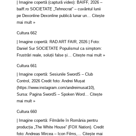
| Imagine copertă (captură video): BAIFF, 2026 –
baiff.ro SOCIETATE „Tehnocrat” – cuvântul lunii
pe Dexonline Dexonline publică lunar un…
Citește
mai mult »
Cultura 662
| Imagine copertă: RAD ART FAIR, 2026 | Foto:
Daniel Sur SOCIETATE Populismul ca simptom:
Frustrări reale, soluții false și…
Citește mai mult »
Cultura 661
| Imagine copertă: Sesiunile SwordS – Club
Control, 2026 Credit foto: Andrei Mușat
(https://www.instagram.com/andreimusat10),
Sursa: Pagina SwordS – Spoken Word…
Citește
mai mult »
Cultura 660
| Imagine copertă: Filmările în România pentru
producția „The White House” (FOX Nation). Credit
foto: Andreas Mircea – Icon Films,…
Citește mai