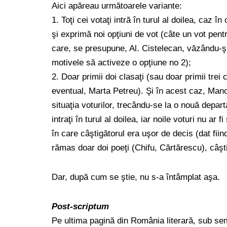
Aici apăreau următoarele variante:
1. Toţi cei votaţi intră în turul al doilea, caz î
şi exprimă noi opţiuni de vot (câte un vot pentr
care, se presupune, Al. Cistelecan, văzându-şi 
motivele să activeze o opţiune no 2);
2. Doar primii doi clasaţi (sau doar primii trei c
eventual, Marta Petreu). Şi în acest caz, Mano
situaţia voturilor, trecându-se la o nouă depar
intraţi în turul al doilea, iar noile voturi nu ar f
în care câştigătorul era uşor de decis (dat fiind
rămas doar doi poeţi (Chifu, Cărtărescu), câştig
Dar, după cum se ştie, nu s-a întâmplat aşa.
Post-scriptum
Pe ultima pagină din România literară, sub se