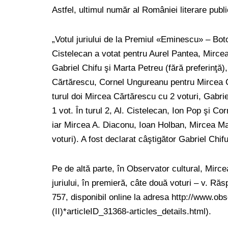
Astfel, ultimul număr al României literare pub
„Votul juriului de la Premiul «Eminescu» – Botoş
Cistelecan a votat pentru Aurel Pantea, Mirce
Gabriel Chifu şi Marta Petreu (fără preferinţă
Cărtărescu, Cornel Ungureanu pentru Mircea Că
turul doi Mircea Cărtărescu cu 2 voturi, Gabrie
1 vot. În turul 2, Al. Cistelecan, Ion Pop şi C
iar Mircea A. Diaconu, Ioan Holban, Mircea Ma
voturi). A fost declarat câştigător Gabriel Chifu
Pe de altă parte, în Observator cultural, Mirc
juriului, în premieră, câte două voturi – v. Răsp
757, disponibil online la adresa http://www.ob
(II)*articleID_31368-articles_details.html).