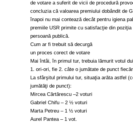
de votare a suferit de vicii de procedură prov
concluzia că valoarea premiului dobândit de Ga
înapoi nu mai contează decât pentru igiena pa
premiile USR primite cu satisfacţie din poziţi
persoană publică.
Cum ar fi trebuit să decurgă
un proces corect de votare
Mai întâi, în primul tur, trebuia lămurit votul du
1. ori-ori, fie 2. câte o jumătate de punct fiec
La sfârşitul primului tur, situaţia arăta astfel
jumătăţi de punct):
Mircea Cărtărescu –2 voturi
Gabriel Chifu – 2 ½ voturi
Marta Petreu – 1 ½ voturi
Aurel Pantea – 1 vot.