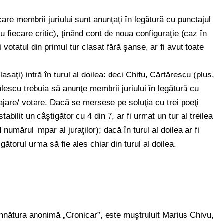
n care membrii juriului sunt anunţaţi în legătură cu punctajul
u fiecare critic), ţinând cont de noua configuraţie (caz în
votatul din primul tur clasat fără şanse, ar fi avut toate
lasaţi) intră în turul al doilea: deci Chifu, Cărtărescu (plus,
lescu trebuia să anunţe membrii juriului în legătură cu
tajare/ votare. Dacă se mersese pe soluţia cu trei poeţi
i stabilit un câştigător cu 4 din 7, ar fi urmat un tur al treilea
 numărul impar al juraţilor); dacă în turul al doilea ar fi
ătorul urma să fie ales chiar din turul al doilea.
mnătura anonimă „Cronicar”, este muştruluit Marius Chivu,