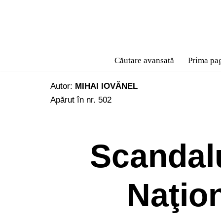
Sari
la
conținut
Căutare avansată
Prima pa
Autor:
MIHAI IOVĂNEL
Apărut în nr. 502
Scandalu
Naţio