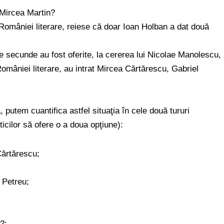
Mircea Martin?
 României literare, reiese că doar Ioan Holban a dat două
e secunde au fost oferite, la cererea lui Nicolae Manolescu,
 României literare, au intrat Mircea Cărtărescu, Gabriel
 putem cuantifica astfel situaţia în cele două tururi
icilor să ofere o a doua opţiune):
 Cărtărescu;
+ Petreu;
?;