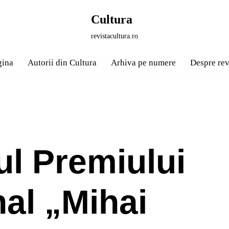
Cultura
revistacultura.ro
gina
Autorii din Cultura
Arhiva pe numere
Despre rev
l Premiului
nal „Mihai