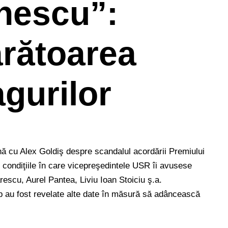
nescu”:
rătoarea
agurilor
nă cu Alex Goldiş despre scandalul acordării Premiului
n condiţiile în care vicepreşedintele USR îi avusese
escu, Aurel Pantea, Liviu Ioan Stoiciu ş.a.
mp au fost revelate alte date în măsură să adâncească