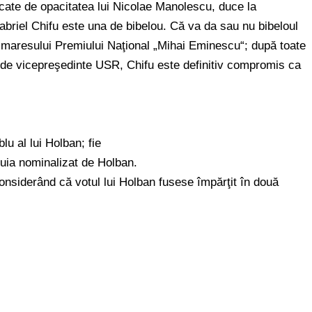
ocate de opacitatea lui Nicolae Manolescu, duce la
briel Chifu este una de bibelou. Că va da sau nu bibeloul
lmaresului Premiului Naţional „Mihai Eminescu“; după toate
a de vicepreşedinte USR, Chifu este definitiv compromis ca
blu al lui Holban; fie
ăruia nominalizat de Holban.
 (considerând că votul lui Holban fusese împărţit în două