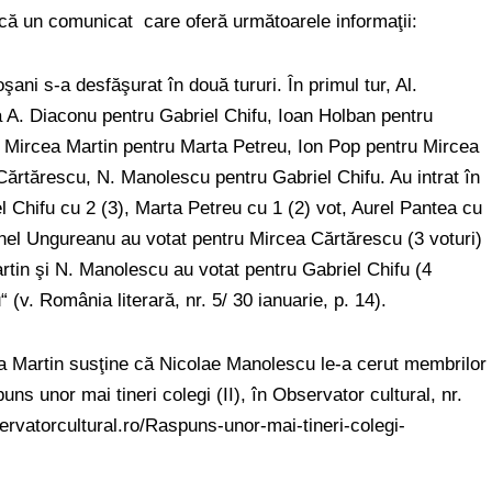
lică un comunicat care oferă următoarele informaţii:
ani s-a desfăşurat în două tururi. În primul tur, Al.
a A. Diaconu pentru Gabriel Chifu, Ioan Holban pentru
), Mircea Martin pentru Marta Petreu, Ion Pop pentru Mircea
rtărescu, N. Manolescu pentru Gabriel Chifu. Au intrat în
l Chifu cu 2 (3), Marta Petreu cu 1 (2) vot, Aurel Pantea cu
ornel Ungureanu au votat pentru Mircea Cărtărescu (3 voturi)
rtin şi N. Manolescu au votat pentru Gabriel Chifu (4
“ (v. România literară, nr. 5/ 30 ianuarie, p. 14).
ea Martin susţine că Nicolae Manolescu le-a cerut membrilor
uns unor mai tineri colegi (II), în Observator cultural, nr.
servatorcultural.ro/Raspuns-unor-mai-tineri-colegi-