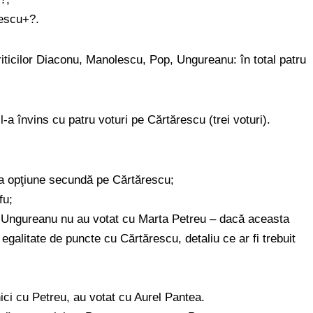
rescu+?.
iticilor Diaconu, Manolescu, Pop, Ungureanu: în total patru
l-a învins cu patru voturi pe Cărtărescu (trei voturi).
ca opţiune secundă pe Cărtărescu;
fu;
ci Ungureanu nu au votat cu Marta Petreu – dacă aceasta
la egalitate de puncte cu Cărtărescu, detaliu ce ar fi trebuit
ici cu Petreu, au votat cu Aurel Pantea.