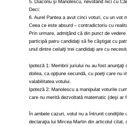
5. Diaconu şi Manolescu, nevotând nici cu Căr
Deci:
6. Aurel Pantea a avut cinci voturi, cu un vot
Ceea ce este absurd – contradictoriu cu reali
Prin urmare, admiţând că din punct de vedere 
participă patru candidaţi să fie câştigat cu pa
unul dintre ceilalţi trei candidaţi are cu neces
Ipoteză 1: Membrii juriului nu au fost anunţaţi 
doilea, ca opţiune secundă, cu poeţi care nu in
valabilitatea votului.
Ipoteză 2: Manolescu a manipulat voturile cum 
care nu merită dezvoltată matematic (deşi ar fi
În ambele cazuri, votul nu a întrunit condiţiil
declaraţia lui Mircea Martin din articolul citat,