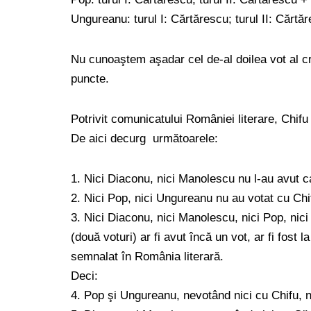
Ungureanu: turul I: Cărtărescu; turul II: Cărtă
Nu cunoaştem aşadar cel de-al doilea vot al cr
puncte.
Potrivit comunicatului României literare, Chifu 
De aici decurg următoarele:
1. Nici Diaconu, nici Manolescu nu l-au avut 
2. Nici Pop, nici Ungureanu nu au votat cu Chi
3. Nici Diaconu, nici Manolescu, nici Pop, ni
(două voturi) ar fi avut încă un vot, ar fi fost 
semnalat în România literară.
Deci:
4. Pop şi Ungureanu, nevotând nici cu Chifu, n