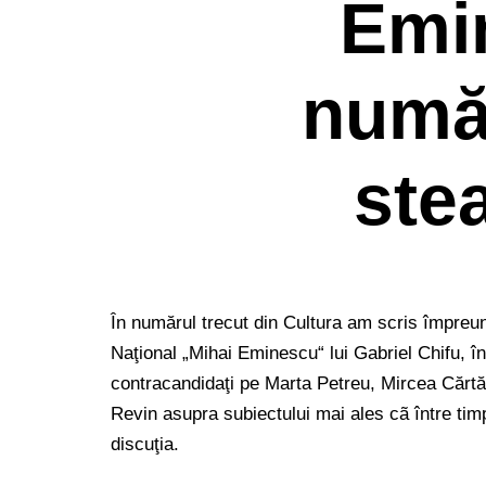
Emi
numă
ste
În numărul trecut din Cultura am scris împreu
Naţional „Mihai Eminescu“ lui Gabriel Chifu, î
contracandidaţi pe Marta Petreu, Mircea Cărtăr
Revin asupra subiectului mai ales cã între ti
discuţia.