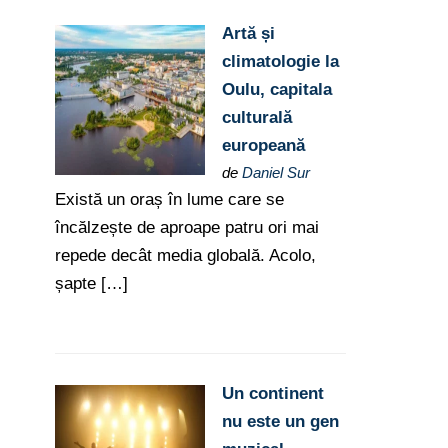
Artă și
climatologie la
Oulu, capitala
culturală
europeană
de
Daniel Sur
Există un oraș în lume care se
încălzește de aproape patru ori mai
repede decât media globală. Acolo,
șapte […]
Un continent
nu este un gen