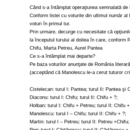
Când s-a întâmplat operaţiunea semnalată de 
Conform listei cu voturile din ultimul număr al
voturi în primul tur.
Prin urmare, decurge cu necesitate că opţiunil
la începutul turului al doilea în care, conform
Chifu, Marta Petreu, Aurel Pantea
Ce s-a întâmplat mai departe?
Pe baza voturilor anunţate de România literară,
(acceptând că Manolescu le-a cerut tuturor crit
Cistelecan: turul I: Pantea; turul II: Pantea şi
Diaconu: turul I: Chifu; turul II: Chifu + ?;
Holban: turul I: Chifu + Petreu; turul II: Chifu 
Manolescu: turul I – Chifu; turul II: Chifu + ?;
Martin: turul I – Petreu; turul II: Petreu +Chifu;
Pop: turul I: Cărtărescu; turul II: Cărtărescu + 