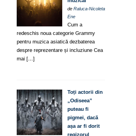
muzical
de
Raluca-Nicoleta
Ene
Cum a
redeschis noua categorie Grammy
pentru muzica asiatică dezbaterea
despre reprezentare și incluziune Cea
mai […]
Toți actorii din
„Odiseea”
puteau fi
pigmei, dacă
așa ar fi dorit
regizorul