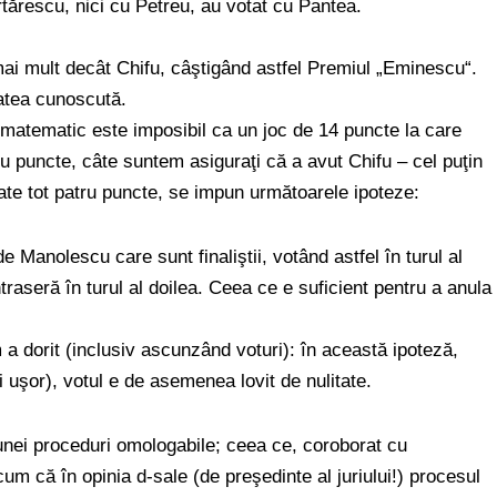
tărescu, nici cu Petreu, au votat cu Pantea.
 mai mult decât Chifu, câştigând astfel Premiul „Eminescu“.
tatea cunoscută.
matematic este imposibil ca un joc de 14 puncte la care
tru puncte, câte suntem asiguraţi că a avut Chifu – cel puţin
itate tot patru puncte, se impun următoarele ipoteze:
de Manolescu care sunt finaliştii, votând astfel în turul al
traseră în turul al doilea. Ceea ce e suficient pentru a anula
a dorit (inclusiv ascunzând voturi): în această ipoteză,
 uşor), votul e de asemenea lovit de nulitate.
e unei proceduri omologabile; ceea ce, coroborat cu
 cum că în opinia d-sale (de preşedinte al juriului!) procesul