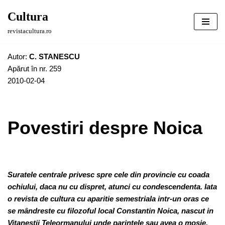
Cultura
Sari
revistacultura.ro
la
conținut
Autor:
C. STANESCU
Apărut în nr. 259
2010-02-04
Povestiri despre Noica
Suratele centrale privesc spre cele din provincie cu coada
ochiului, daca nu cu dispret, atunci cu condescendenta. Iata
o revista de cultura cu aparitie semestriala intr-un oras ce
se mândreste cu filozoful local Constantin Noica, nascut in
Vitanestii Teleormanului unde parintele sau avea o mosie,