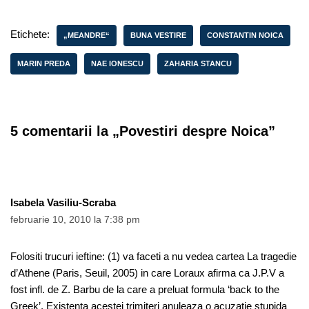
Etichete:
„MEANDRE“
BUNA VESTIRE
CONSTANTIN NOICA
MARIN PREDA
NAE IONESCU
ZAHARIA STANCU
5 comentarii la „Povestiri despre Noica”
Isabela Vasiliu-Scraba
februarie 10, 2010 la 7:38 pm
Folositi trucuri ieftine: (1) va faceti a nu vedea cartea La tragedie
d’Athene (Paris, Seuil, 2005) in care Loraux afirma ca J.P.V a
fost infl. de Z. Barbu de la care a preluat formula ‘back to the
Greek’. Existenta acestei trimiteri anuleaza o acuzatie stupida