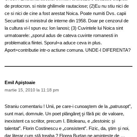
de protocron. si niste ghilimele rautaciose; (2)Eu nu stiu nici de
ce si nici de cine a fost arestat Noica. Poate numiti Dvs. capii
Securitatii si ministrul de interne din 1958. Doar pe cenzorul de
la cultura vi-l spun eu: Ion Ianosi; (3) Cuvintele lui Noica sint
urmatoarele: „sporul adus de cateva cuvinte romanesti in
problematica fiintei. Sporul=a aduce ceva in plus.
Aport=contributie intr-o actiune comuna. UNDE-I DIFERENTA?
Emil Apiştoaie
martie 15, 2010 la 11:18 pm
Straniu comentariu ! Unii, pe care-i cunoaştem de la „patrusopt”,
sunt mari, domnule. Un poet plângăreţ şi fără pic de valoare,
inexistent ca scriitor, precum I. Bitoleanu, e „destoinic şi
talentat”. Florin Costinescu e „consistent”. Fizic, da, ştim şi noi,
dar literar cum stă treaba ? Florea Burtan ne aminteşte de …