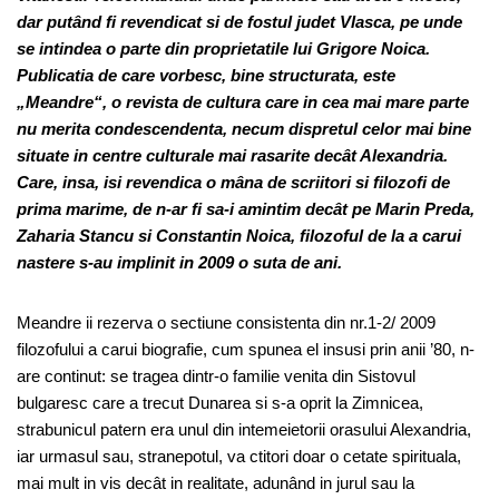
dar putând fi revendicat si de fostul judet Vlasca, pe unde
se intindea o parte din proprietatile lui Grigore Noica.
Publicatia de care vorbesc, bine structurata, este
„Meandre“, o revista de cultura care in cea mai mare parte
nu merita condescendenta, necum dispretul celor mai bine
situate in centre culturale mai rasarite decât Alexandria.
Care, insa, isi revendica o mâna de scriitori si filozofi de
prima marime, de n-ar fi sa-i amintim decât pe Marin Preda,
Zaharia Stancu si Constantin Noica, filozoful de la a carui
nastere s-au implinit in 2009 o suta de ani.
Meandre ii rezerva o sectiune consistenta din nr.1-2/ 2009
filozofului a carui biografie, cum spunea el insusi prin anii ’80, n-
are continut: se tragea dintr-o familie venita din Sistovul
bulgaresc care a trecut Dunarea si s-a oprit la Zimnicea,
strabunicul patern era unul din intemeietorii orasului Alexandria,
iar urmasul sau, stranepotul, va ctitori doar o cetate spirituala,
mai mult in vis decât in realitate, adunând in jurul sau la