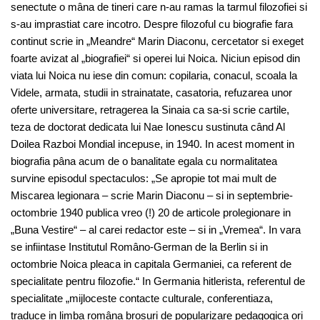
senectute o mâna de tineri care n-au ramas la tarmul filozofiei si
s-au imprastiat care incotro. Despre filozoful cu biografie fara
continut scrie in „Meandre“ Marin Diaconu, cercetator si exeget
foarte avizat al „biografiei“ si operei lui Noica. Niciun episod din
viata lui Noica nu iese din comun: copilaria, conacul, scoala la
Videle, armata, studii in strainatate, casatoria, refuzarea unor
oferte universitare, retragerea la Sinaia ca sa-si scrie cartile,
teza de doctorat dedicata lui Nae Ionescu sustinuta când Al
Doilea Razboi Mondial incepuse, in 1940. In acest moment in
biografia pâna acum de o banalitate egala cu normalitatea
survine episodul spectaculos: „Se apropie tot mai mult de
Miscarea legionara – scrie Marin Diaconu – si in septembrie-
octombrie 1940 publica vreo (!) 20 de articole prolegionare in
„Buna Vestire“ – al carei redactor este – si in „Vremea“. In vara
se infiintase Institutul Româno-German de la Berlin si in
octombrie Noica pleaca in capitala Germaniei, ca referent de
specialitate pentru filozofie.“ In Germania hitlerista, referentul de
specialitate „mijloceste contacte culturale, conferentiaza,
traduce in limba româna brosuri de popularizare pedagogica ori