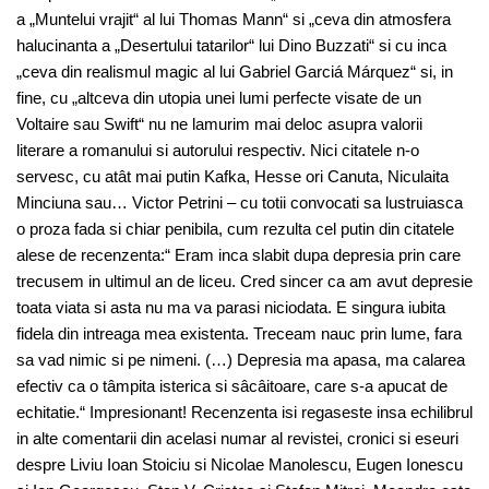
a „Muntelui vrajit“ al lui Thomas Mann“ si „ceva din atmosfera
halucinanta a „Desertului tatarilor“ lui Dino Buzzati“ si cu inca
„ceva din realismul magic al lui Gabriel Garciá Márquez“ si, in
fine, cu „altceva din utopia unei lumi perfecte visate de un
Voltaire sau Swift“ nu ne lamurim mai deloc asupra valorii
literare a romanului si autorului respectiv. Nici citatele n-o
servesc, cu atât mai putin Kafka, Hesse ori Canuta, Niculaita
Minciuna sau… Victor Petrini – cu totii convocati sa lustruiasca
o proza fada si chiar penibila, cum rezulta cel putin din citatele
alese de recenzenta:“ Eram inca slabit dupa depresia prin care
trecusem in ultimul an de liceu. Cred sincer ca am avut depresie
toata viata si asta nu ma va parasi niciodata. E singura iubita
fidela din intreaga mea existenta. Treceam nauc prin lume, fara
sa vad nimic si pe nimeni. (…) Depresia ma apasa, ma calarea
efectiv ca o tâmpita isterica si sâcâitoare, care s-a apucat de
echitatie.“ Impresionant! Recenzenta isi regaseste insa echilibrul
in alte comentarii din acelasi numar al revistei, cronici si eseuri
despre Liviu Ioan Stoiciu si Nicolae Manolescu, Eugen Ionescu