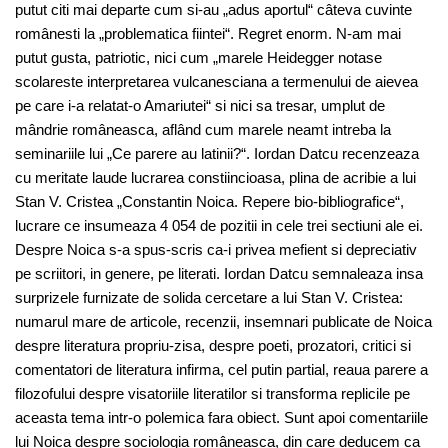
putut citi mai departe cum si-au „adus aportul“ câteva cuvinte
românesti la „problematica fiintei“. Regret enorm. N-am mai
putut gusta, patriotic, nici cum „marele Heidegger notase
scolareste interpretarea vulcanesciana a termenului de aievea
pe care i-a relatat-o Amariutei“ si nici sa tresar, umplut de
mândrie româneasca, aflând cum marele neamt intreba la
seminariile lui „Ce parere au latinii?“. Iordan Datcu recenzeaza
cu meritate laude lucrarea constiincioasa, plina de acribie a lui
Stan V. Cristea „Constantin Noica. Repere bio-bibliografice“,
lucrare ce insumeaza 4 054 de pozitii in cele trei sectiuni ale ei.
Despre Noica s-a spus-scris ca-i privea mefient si depreciativ
pe scriitori, in genere, pe literati. Iordan Datcu semnaleaza insa
surprizele furnizate de solida cercetare a lui Stan V. Cristea:
numarul mare de articole, recenzii, insemnari publicate de Noica
despre literatura propriu-zisa, despre poeti, prozatori, critici si
comentatori de literatura infirma, cel putin partial, reaua parere a
filozofului despre visatoriile literatilor si transforma replicile pe
aceasta tema intr-o polemica fara obiect. Sunt apoi comentariile
lui Noica despre sociologia româneasca, din care deducem ca