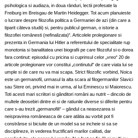
psihologica si audiaza, in doua rânduri, lectii profesate la
Freiburg im Breisgau de Martin Heidegger. Tot acum planuieste
o lucrare despre filozofia politica a Germaniei de azi (din care a
tiparit câteva studii) si, pentru publicul german, o istorie a
filozofiei românesti (nefinalizata)“. Articolele prolegionare si
prezenta in Germania lui Hitler a referentului de specialitate rup
monotonia si banalitatea unei biografii pe care filozoful si-o dorea
fara continut: episodul cu pricina si cuprinsul celor „vreo“ 20 de
articole prolegionare vor constitui „continutul“ de care viata lui se
umple si de care nu va mai scapa. Strict filozofic vorbind, Noica
este un germanofil, urmasul la alta scara al filogermanilor Slavici
sau Stere ori, privind mai in urma, al lui Eminescu si Maiorescu.
Toti acesti mari scriitori si gânditori români au nutrit – dincolo de
multele deosebiri dintre ei si de ratiunile diverse si diferite pentru
care s-au trezit „germanofili“ – gândul ca neasezarea si
neispravirea româneasca de care atâtia au vorbit pot fi
constrânse si biciuite de un model sa se incheie si sa se
disciplineze, in vederea fructificarii marilor calitati, dar