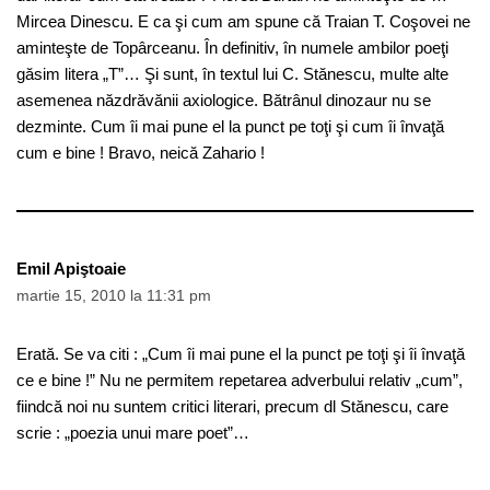
Mircea Dinescu. E ca şi cum am spune că Traian T. Coşovei ne
aminteşte de Topârceanu. În definitiv, în numele ambilor poeţi
găsim litera „T”… Şi sunt, în textul lui C. Stănescu, multe alte
asemenea năzdrăvănii axiologice. Bătrânul dinozaur nu se
dezminte. Cum îi mai pune el la punct pe toţi şi cum îi învaţă
cum e bine ! Bravo, neică Zahario !
Emil Apiştoaie
martie 15, 2010 la 11:31 pm
Erată. Se va citi : „Cum îi mai pune el la punct pe toţi şi îi învaţă
ce e bine !” Nu ne permitem repetarea adverbului relativ „cum”,
fiindcă noi nu suntem critici literari, precum dl Stănescu, care
scrie : „poezia unui mare poet”…