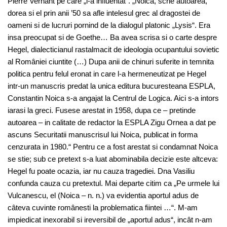
Pierre Vernant pe care „l-a influentat“. „Noica, scrie autoarea,
dorea si el prin anii ’50 sa afle intelesul grec al dragostei de
oameni si de lucruri pornind de la dialogul platonic „Lysis“. Era
insa preocupat si de Goethe… Ba avea scrisa si o carte despre
Hegel, dialecticianul rastalmacit de ideologia ocupantului sovietic
al României ciuntite (…) Dupa anii de chinuri suferite in temnita
politica pentru felul eronat in care l-a hermeneutizat pe Hegel
intr-un manuscris predat la unica editura bucuresteana ESPLA,
Constantin Noica s-a angajat la Centrul de Logica. Aici s-a intors
iarasi la greci. Fusese arestat in 1958, dupa ce – pretinde
autoarea – in calitate de redactor la ESPLA Zigu Ornea a dat pe
ascuns Securitatii manuscrisul lui Noica, publicat in forma
cenzurata in 1980.“ Pentru ce a fost arestat si condamnat Noica
se stie; sub ce pretext s-a luat abominabila decizie este altceva:
Hegel fu poate ocazia, iar nu cauza tragediei. Dna Vasiliu
confunda cauza cu pretextul. Mai departe citim ca „Pe urmele lui
Vulcanescu, el (Noica – n. n.) va evidentia aportul adus de
câteva cuvinte românesti la problematica fiintei …“. M-am
impiedicat inexorabil si ireversibil de „aportul adus“, incât n-am