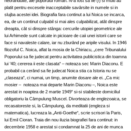
neorânduite, ale poporului român. N-a fost sa fie (!) si multi au
platit pentru excesele inacceptabile savârsite in numele si in
slujba acestei idei. Biografia fara continut a lui Noica se incarca,
ea, de un continut culpabil si mai ales culpabilizat, atât dinspre
dreapta, cât si dinspre stânga: cercurile utopiei geometrice ale
lui Arhimede sunt calcate in picioare de caii unei istorii care se
face si navaleste calare, iar nu zburând pe aripile visului. In 1946
filozoful C. Noica, aflat la mosia de la Chiriacu, „cere Tribunalului
Poporului sa fie judecat pentru activitatea publicistica din toamna
lui ’40; cererea ii este clasata“ – noteaza sec Marin Diaconu. E
probabil ca cerând sa fie judecat Noica stia ca Istoria nu se
„claseaza“, ci numai, un timp, anumite dosare ale ei. „Ca mic
mosier – noteaza mai departe Marin Diaconu –, Noica este
arestat in noaptea de 2 martie 1949“ si-si stabileste domiciliul
obligatoriu la Câmpulung Muscel. Divorteaza de englezoaica, se
recasatoreste si, la Câmpulung, da meditatii (engleza si
matematica), lucreaza la „Anti-Goethe“, scrie scrisori la Paris,
lui Emil Cioran. Traia din nou iluzia biografiei fara continut: in
decembrie 1958 e arestat si condamnat la 25 de ani de munca