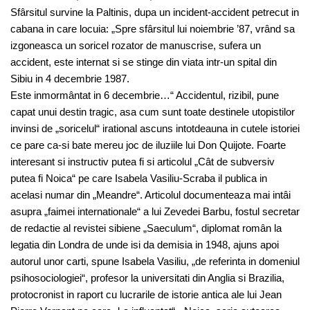
Sfârsitul survine la Paltinis, dupa un incident-accident petrecut in
cabana in care locuia: „Spre sfârsitul lui noiembrie ’87, vrând sa
izgoneasca un soricel rozator de manuscrise, sufera un
accident, este internat si se stinge din viata intr-un spital din
Sibiu in 4 decembrie 1987.
Este inmormântat in 6 decembrie…“ Accidentul, rizibil, pune
capat unui destin tragic, asa cum sunt toate destinele utopistilor
invinsi de „soricelul“ irational ascuns intotdeauna in cutele istoriei
ce pare ca-si bate mereu joc de iluziile lui Don Quijote. Foarte
interesant si instructiv putea fi si articolul „Cât de subversiv
putea fi Noica“ pe care Isabela Vasiliu-Scraba il publica in
acelasi numar din „Meandre“. Articolul documenteaza mai intâi
asupra „faimei internationale“ a lui Zevedei Barbu, fostul secretar
de redactie al revistei sibiene „Saeculum“, diplomat român la
legatia din Londra de unde isi da demisia in 1948, ajuns apoi
autorul unor carti, spune Isabela Vasiliu, „de referinta in domeniul
psihosociologiei“, profesor la universitati din Anglia si Brazilia,
protocronist in raport cu lucrarile de istorie antica ale lui Jean