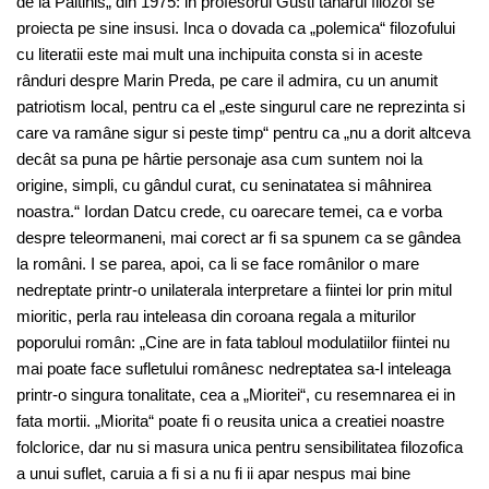
de la Paltinis„ din 1975: in profesorul Gusti tânarul filozof se
proiecta pe sine insusi. Inca o dovada ca „polemica“ filozofului
cu literatii este mai mult una inchipuita consta si in aceste
rânduri despre Marin Preda, pe care il admira, cu un anumit
patriotism local, pentru ca el „este singurul care ne reprezinta si
care va ramâne sigur si peste timp“ pentru ca „nu a dorit altceva
decât sa puna pe hârtie personaje asa cum suntem noi la
origine, simpli, cu gândul curat, cu seninatatea si mâhnirea
noastra.“ Iordan Datcu crede, cu oarecare temei, ca e vorba
despre teleormaneni, mai corect ar fi sa spunem ca se gândea
la români. I se parea, apoi, ca li se face românilor o mare
nedreptate printr-o unilaterala interpretare a fiintei lor prin mitul
mioritic, perla rau inteleasa din coroana regala a miturilor
poporului român: „Cine are in fata tabloul modulatiilor fiintei nu
mai poate face sufletului românesc nedreptatea sa-l inteleaga
printr-o singura tonalitate, cea a „Mioritei“, cu resemnarea ei in
fata mortii. „Miorita“ poate fi o reusita unica a creatiei noastre
folclorice, dar nu si masura unica pentru sensibilitatea filozofica
a unui suflet, caruia a fi si a nu fi ii apar nespus mai bine