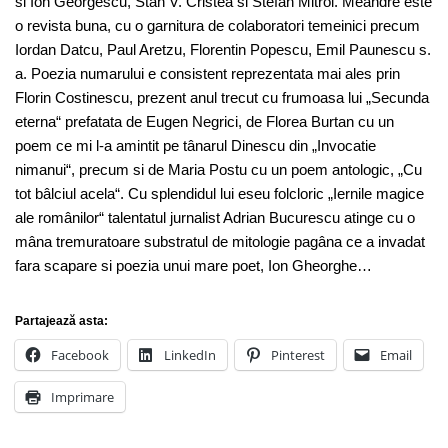
si Ion Georgescu, Stan V. Cristea si Stefan Mitroi. Meandre este
o revista buna, cu o garnitura de colaboratori temeinici precum
Iordan Datcu, Paul Aretzu, Florentin Popescu, Emil Paunescu s.
a. Poezia numarului e consistent reprezentata mai ales prin
Florin Costinescu, prezent anul trecut cu frumoasa lui „Secunda
eterna“ prefatata de Eugen Negrici, de Florea Burtan cu un
poem ce mi l-a amintit pe tânarul Dinescu din „Invocatie
nimanui“, precum si de Maria Postu cu un poem antologic, „Cu
tot bâlciul acela“. Cu splendidul lui eseu folcloric „Iernile magice
ale românilor“ talentatul jurnalist Adrian Bucurescu atinge cu o
mâna tremuratoare substratul de mitologie pagâna ce a invadat
fara scapare si poezia unui mare poet, Ion Gheorghe…
Partajează asta:
Facebook
LinkedIn
Pinterest
Email
Imprimare