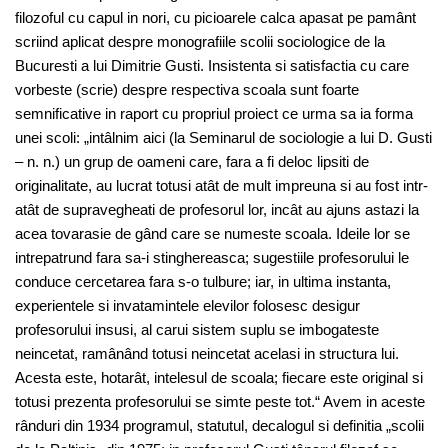
filozoful cu capul in nori, cu picioarele calca apasat pe pamânt
scriind aplicat despre monografiile scolii sociologice de la
Bucuresti a lui Dimitrie Gusti. Insistenta si satisfactia cu care
vorbeste (scrie) despre respectiva scoala sunt foarte
semnificative in raport cu propriul proiect ce urma sa ia forma
unei scoli: „intâlnim aici (la Seminarul de sociologie a lui D. Gusti
– n. n.) un grup de oameni care, fara a fi deloc lipsiti de
originalitate, au lucrat totusi atât de mult impreuna si au fost intr-
atât de supravegheati de profesorul lor, incât au ajuns astazi la
acea tovarasie de gând care se numeste scoala. Ideile lor se
intrepatrund fara sa-i stinghereasca; sugestiile profesorului le
conduce cercetarea fara s-o tulbure; iar, in ultima instanta,
experientele si invatamintele elevilor folosesc desigur
profesorului insusi, al carui sistem suplu se imbogateste
neincetat, ramânând totusi neincetat acelasi in structura lui.
Acesta este, hotarât, intelesul de scoala; fiecare este original si
totusi prezenta profesorului se simte peste tot.“ Avem in aceste
rânduri din 1934 programul, statutul, decalogul si definitia „scolii