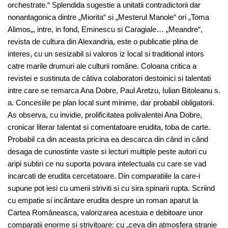
orchestrate.“ Splendida sugestie a unitatii contradictorii dar
nonantagonica dintre „Miorita“ si „Mesterul Manole“ ori „Toma
Alimos„, intre, in fond, Eminescu si Caragiale… „Meandre“,
revista de cultura din Alexandria, este o publicatie plina de
interes, cu un sesizabil si valoros iz local si traditional intors
catre marile drumuri ale culturii române. Coloana critica a
revistei e sustinuta de câtiva colaboratori destoinici si talentati
intre care se remarca Ana Dobre, Paul Aretzu, Iulian Bitoleanu s.
a. Concesiile pe plan local sunt minime, dar probabil obligatorii.
As observa, cu invidie, prolificitatea polivalentei Ana Dobre,
cronicar literar talentat si comentatoare erudita, toba de carte.
Probabil ca din aceasta pricina ea descarca din când in când
desaga de cunostinte vaste si lecturi multiple peste autori cu
aripi subtiri ce nu suporta povara intelectuala cu care se vad
incarcati de erudita cercetatoare. Din comparatiile la care-i
supune pot iesi cu umerii striviti si cu sira spinarii rupta. Scriind
cu empatie si incântare erudita despre un roman aparut la
Cartea Româneasca, valorizarea acestuia e debitoare unor
comparatii enorme si strivitoare: cu „ceva din atmosfera stranie