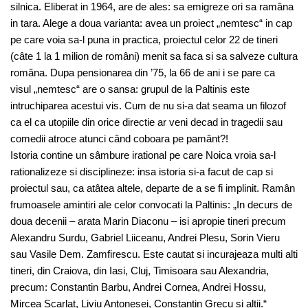
silnica. Eliberat in 1964, are de ales: sa emigreze ori sa ramâna
in tara. Alege a doua varianta: avea un proiect „nemtesc“ in cap
pe care voia sa-l puna in practica, proiectul celor 22 de tineri
(câte 1 la 1 milion de români) menit sa faca si sa salveze cultura
româna. Dupa pensionarea din ’75, la 66 de ani i se pare ca
visul „nemtesc“ are o sansa: grupul de la Paltinis este
intruchiparea acestui vis. Cum de nu si-a dat seama un filozof
ca el ca utopiile din orice directie ar veni decad in tragedii sau
comedii atroce atunci când coboara pe pamânt?!
Istoria contine un sâmbure irational pe care Noica vroia sa-l
rationalizeze si disciplineze: insa istoria si-a facut de cap si
proiectul sau, ca atâtea altele, departe de a se fi implinit. Ramân
frumoasele amintiri ale celor convocati la Paltinis: „In decurs de
doua decenii – arata Marin Diaconu – isi apropie tineri precum
Alexandru Surdu, Gabriel Liiceanu, Andrei Plesu, Sorin Vieru
sau Vasile Dem. Zamfirescu. Este cautat si incurajeaza multi alti
tineri, din Craiova, din Iasi, Cluj, Timisoara sau Alexandria,
precum: Constantin Barbu, Andrei Cornea, Andrei Hossu,
Mircea Scarlat, Liviu Antonesei, Constantin Grecu si altii.“