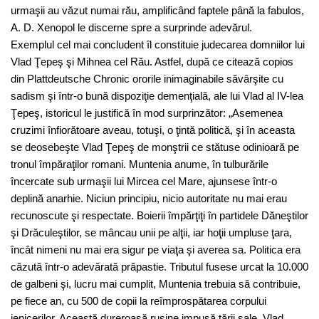
urmaşii au văzut numai rău, amplificând faptele până la fabulos,
A. D. Xenopol le discerne spre a surprinde adevărul.
Exemplul cel mai concludent îl constituie judecarea domniilor lui
Vlad Ţepeş şi Mihnea cel Rău. Astfel, după ce citează copios
din Plattdeutsche Chronic ororile inimaginabile săvârşite cu
sadism şi într-o bună dispoziţie demenţială, ale lui Vlad al IV-lea
Ţepeş, istoricul le justifică în mod surprinzător: „Asemenea
cruzimi înfiorătoare aveau, totuşi, o ţintă politică, şi în aceasta
se deosebeşte Vlad Ţepeş de monştrii ce stătuse odinioară pe
tronul împăraţilor romani. Muntenia anume, în tulburările
încercate sub urmaşii lui Mircea cel Mare, ajunsese într-o
deplină anarhie. Niciun principiu, nicio autoritate nu mai erau
recunoscute şi respectate. Boierii împărţiţi în partidele Dăneştilor
şi Drăculeştilor, se mâncau unii pe alţii, iar hoţii umpluse ţara,
încât nimeni nu mai era sigur pe viaţa şi averea sa. Politica era
căzută într-o adevărată prăpastie. Tributul fusese urcat la 10.000
de galbeni şi, lucru mai cumplit, Muntenia trebuia să contribuie,
pe fiece an, cu 500 de copii la reîmprospătarea corpului
ienicerilor. Această dureroasă ruşine impusă ţării sale, Vlad