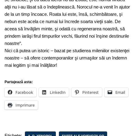
alţii nu i-au lăsat să o îndeplinească. Norocul ne-a venit în ajutor
de la un timp încoace. Roata lui este, însă, schimbătoare, şi
nebun este acela ce numai lui încrede soarta vieţii sale. De
aceea să învăţăm minte, şi odată cu regenerarea noastră, să
prindem iarăşi firul timpurilor vechi, făurind noi înşine destinurile
noastre“.
Nici că putea un istoric – bazat pe studierea mileniilor existenţei
noastre – să ofere contemporanilor şi urmaşilor săi un îndemn
mai legitim şi mai înălţător!
Partajează asta:
Facebook
LinkedIn
Pinterest
Email
Imprimare
Etichete: