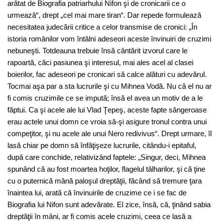
arătat de Biografia patriarhului Nifon şi de cronicarii ce o
urmează“, drept „cel mai mare tiran“. Dar repede formulează
necesitatea judecării critice a celor transmise de cronici: „În
istoria românilor vom întâlni adeseori aceste învinuiri de cruzimi
nebuneşti. Totdeauna trebuie însă cântărit izvorul care le
rapoartă, căci pasiunea şi interesul, mai ales acel al clasei
boierilor, fac adeseori pe cronicari să calce alături cu adevărul.
Tocmai aşa par a sta lucrurile şi cu Mihnea Vodă. Nu că el nu ar
fi comis cruzimile ce se impută; însă el avea un motiv de a le
făptui. Ca şi acele ale lui Vlad Ţepeş, aceste fapte sângeroase
erau actele unui domn ce vroia să-şi asigure tronul contra unui
compeţitor, şi nu acele ale unui Nero redivivus“. Drept urmare, îl
lasă chiar pe domn să înfăţişeze lucrurile, citându-i epitaful,
după care conchide, relativizând faptele: „Singur, deci, Mihnea
spunând că au fost moartea hoţilor, flagelul tâlharilor, şi că ţine
cu o puternică mână paloşul dreptăţii, făcând să tremure ţara
înaintea lui, arată că învinuirile de cruzime ce i se fac de
Biografia lui Nifon sunt adevărate. El zice, însă, că, ţinând sabia
dreptăţii în mâni, ar fi comis acele cruzimi, ceea ce lasă a