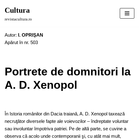
Cultura
Sari
revistacultura.ro
la
conținut
Autor:
I. OPRIŞAN
Apărut în nr. 503
Portrete de domnitori la
A. D. Xenopol
În Istoria românilor din Dacia traiană, A. D. Xenopol taxează
necruţător diversele fapte ale voievozilor – îndreptate voluntar
sau involuntar împotriva patriei. Pe de altă parte, se cuvine a
observa că acolo unde contemporanii şi, cu atât mai mult,