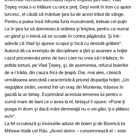
Ţepeş vroia s-o înlăture cu orice preţ. Deşi venit în tron cu ajutor
turcesc, el căută să mântuie ţara lui de acest tribut de sânge.
Pentru a putea însă înfrunta furia musulmană, trebuia cel puţin
ca în ţara lui să domnească ordinea şi liniştea, pentru ca numai
un gând şi o inimă să se scoale în contra păgânului. Şi într-
adevăr că Vlad îşi ajunse scopul şi încă cu destulă grăbire“.
Autorul dă ca exemplu de disciplinare a ţării şi asanare a hoţiei
cazul prizonierului prins de turci care nu vrea să-l trădeze, în
pofida torturii, pe Vlad Ţepeş, şi, de asemenea, refuzul boierilor
de a-l trăda, din cauza fricii de ţeapă. Dar, mai ales, citează
următoarea anecdotă caracteristică privind dispariţia hoţiei: „Un
neguţător străin, venind într-un oraş din Muntenia, trăsese în
gazdă la un birtaş. Exprimând acestuia temerea lui pentru o
sumă mare de bani ce o avea la el, birtaşul îi spuse: «Pune-ţi
punga în drum şi dacă mâni dimineaţă nu o vei găsi, ţi-o plătesc
eu!»“.
La fel scrutează şi învinuirile aduse de boieri şi de Biserică lui
Mihnea-Vodă cel Rău. „Acest domn – consemnează el – este