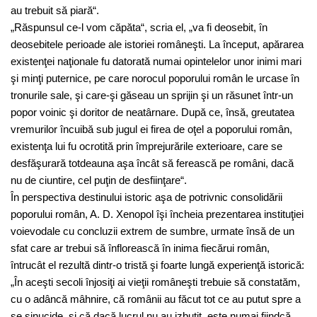
au trebuit să piară“.
„Răspunsul ce-l vom căpăta“, scria el, „va fi deosebit, în
deosebitele perioade ale istoriei româneşti. La început, apărarea
existenţei naţionale fu datorată numai opintelelor unor inimi mari
şi minţi puternice, pe care norocul poporului român le urcase în
tronurile sale, şi care-şi găseau un sprijin şi un răsunet într-un
popor voinic şi doritor de neatârnare. După ce, însă, greutatea
vremurilor încuibă sub jugul ei firea de oţel a poporului român,
existenţa lui fu ocrotită prin împrejurările exterioare, care se
desfăşurară totdeauna aşa încât să ferească pe români, dacă
nu de ciuntire, cel puţin de desfiinţare“.
În perspectiva destinului istoric aşa de potrivnic consolidării
poporului român, A. D. Xenopol îşi încheia prezentarea instituţiei
voievodale cu concluzii extrem de sumbre, urmate însă de un
sfat care ar trebui să înflorească în inima fiecărui român,
întrucât el rezultă dintr-o tristă şi foarte lungă experienţă istorică:
„În aceşti secoli înjosiţi ai vieţii româneşti trebuie să constatăm,
cu o adâncă mâhnire, că românii au făcut tot ce au putut spre a
se sinucide, şi că dacă lucrul nu au izbutit, este numai fiindcă