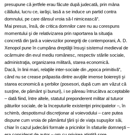
presupune că jertfele erau făcute după judecată, prin mâna
călăului, lucru ce, iarăşi, lasă a se induce un partid contra
domnului, pe care dânsul vroia să-l nimicească“.
Mai presus, însă, de critica domnilor care nu au corespuns
momentului şi de relativizarea prin raportarea la situaţia
concretă din ţară a voievozilor ponegriţi de contemporani, A. D.
Xenopol pune în cumpăna dreptăţii însuşi sistemul medieval de
ocârmuire din evul mediu românesc, respectiv stările sociale,
administraţia, organizarea militară, starea economică.
Dacă, în linii mari, relaţiile inter-sociale din „epoca primitivă“,
când nu se crease prăpastia dintre avuţiile imense boiereşti şi
starea economică a şerbilor (posesori, după cum am văzut că
susţine, de pământ şi bunuri), i se păreau întrucâtva acceptabile
– dată fiind, între altele, statutul preponderent militar al tuturor
păturilor sociale, de la începuturile existenţei principatelor –, în
schimb, despotismul discreţionar al voievodului – care putea
dispune cum vroia de pământul ţării şi de viaţa supuşilor săi,
chiar în cazul judecării formale a pricinilor în sfaturile domneşti –
era considerat de autor – om cu privirea aţintită spre