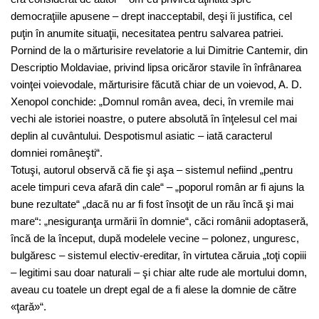
democraţiile apusene – drept inacceptabil, deşi îi justifica, cel
puţin în anumite situaţii, necesitatea pentru salvarea patriei.
Pornind de la o mărturisire revelatorie a lui Dimitrie Cantemir, din
Descriptio Moldaviae, privind lipsa oricăror stavile în înfrânarea
voinţei voievodale, mărturisire făcută chiar de un voievod, A. D.
Xenopol conchide: „Domnul român avea, deci, în vremile mai
vechi ale istoriei noastre, o putere absolută în înţelesul cel mai
deplin al cuvântului. Despotismul asiatic – iată caracterul
domniei româneşti“.
Totuşi, autorul observă că fie şi aşa – sistemul nefiind „pentru
acele timpuri ceva afară din cale“ – „poporul român ar fi ajuns la
bune rezultate“ „dacă nu ar fi fost însoţit de un rău încă şi mai
mare“: „nesiguranţa urmării în domnie“, căci românii adoptaseră,
încă de la început, după modelele vecine – polonez, unguresc,
bulgăresc – sistemul electiv-ereditar, în virtutea căruia „toţi copiii
– legitimi sau doar naturali – şi chiar alte rude ale mortului domn,
aveau cu toatele un drept egal de a fi alese la domnie de către
«ţară»“.