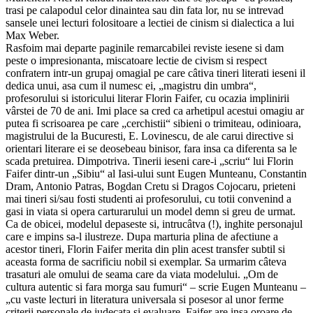
trasi pe calapodul celor dinaintea sau din fata lor, nu se intrevad
sansele unei lecturi folositoare a lectiei de cinism si dialectica a lui
Max Weber.
Rasfoim mai departe paginile remarcabilei reviste iesene si dam
peste o impresionanta, miscatoare lectie de civism si respect
confratern intr-un grupaj omagial pe care câtiva tineri literati ieseni il
dedica unui, asa cum il numesc ei, „magistru din umbra“,
profesorului si istoricului literar Florin Faifer, cu ocazia implinirii
vârstei de 70 de ani. Imi place sa cred ca arhetipul acestui omagiu ar
putea fi scrisoarea pe care „cerchistii“ sibieni o trimiteau, odinioara,
magistrului de la Bucuresti, E. Lovinescu, de ale carui directive si
orientari literare ei se deosebeau binisor, fara insa ca diferenta sa le
scada pretuirea. Dimpotriva. Tinerii ieseni care-i „scriu“ lui Florin
Faifer dintr-un „Sibiu“ al Iasi-ului sunt Eugen Munteanu, Constantin
Dram, Antonio Patras, Bogdan Cretu si Dragos Cojocaru, prieteni
mai tineri si/sau fosti studenti ai profesorului, cu totii convenind a
gasi in viata si opera carturarului un model demn si greu de urmat.
Ca de obicei, modelul depaseste si, intrucâtva (!), inghite personajul
care e impins sa-l ilustreze. Dupa marturia plina de afectiune a
acestor tineri, Florin Faifer merita din plin acest transfer subtil si
aceasta forma de sacrificiu nobil si exemplar. Sa urmarim câteva
trasaturi ale omului de seama care da viata modelului. „Om de
cultura autentic si fara morga sau fumuri“ – scrie Eugen Munteanu –
„cu vaste lecturi in literatura universala si posesor al unor ferme
criterii personale de judecata si evaluare, Faifer are insa oroare de