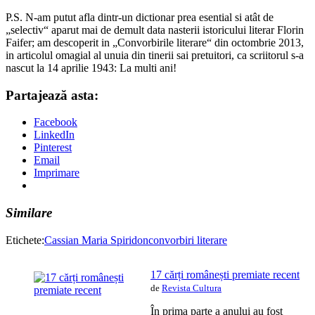
P.S. N-am putut afla dintr-un dictionar prea esential si atât de
„selectiv“ aparut mai de demult data nasterii istoricului literar Florin
Faifer; am descoperit in „Convorbirile literare“ din octombrie 2013,
in articolul omagial al unuia din tinerii sai pretuitori, ca scriitorul s-a
nascut la 14 aprilie 1943: La multi ani!
Partajează asta:
Facebook
LinkedIn
Pinterest
Email
Imprimare
Similare
Etichete:
Cassian Maria Spiridon
convorbiri literare
17 cărți românești premiate recent
de
Revista Cultura
În prima parte a anului au fost