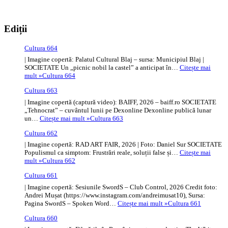
Ediții
Cultura 664
| Imagine copertă: Palatul Cultural Blaj – sursa: Municipiul Blaj |
SOCIETATE Un „picnic nobil la castel” a anticipat în…
Citește mai
mult »
Cultura 664
Cultura 663
| Imagine copertă (captură video): BAIFF, 2026 – baiff.ro SOCIETATE
„Tehnocrat” – cuvântul lunii pe Dexonline Dexonline publică lunar
un…
Citește mai mult »
Cultura 663
Cultura 662
| Imagine copertă: RAD ART FAIR, 2026 | Foto: Daniel Sur SOCIETATE
Populismul ca simptom: Frustrări reale, soluții false și…
Citește mai
mult »
Cultura 662
Cultura 661
| Imagine copertă: Sesiunile SwordS – Club Control, 2026 Credit foto:
Andrei Mușat (https://www.instagram.com/andreimusat10), Sursa:
Pagina SwordS – Spoken Word…
Citește mai mult »
Cultura 661
Cultura 660