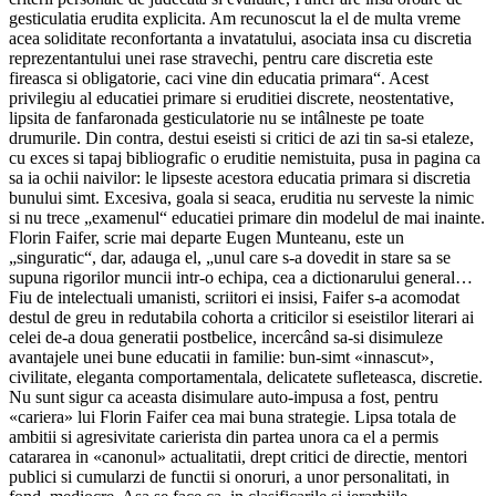
gesticulatia erudita explicita. Am recunoscut la el de multa vreme
acea soliditate reconfortanta a invatatului, asociata insa cu discretia
reprezentantului unei rase stravechi, pentru care discretia este
fireasca si obligatorie, caci vine din educatia primara“. Acest
privilegiu al educatiei primare si eruditiei discrete, neostentative,
lipsita de fanfaronada gesticulatorie nu se intâlneste pe toate
drumurile. Din contra, destui eseisti si critici de azi tin sa-si etaleze,
cu exces si tapaj bibliografic o eruditie nemistuita, pusa in pagina ca
sa ia ochii naivilor: le lipseste acestora educatia primara si discretia
bunului simt. Excesiva, goala si seaca, eruditia nu serveste la nimic
si nu trece „examenul“ educatiei primare din modelul de mai inainte.
Florin Faifer, scrie mai departe Eugen Munteanu, este un
„singuratic“, dar, adauga el, „unul care s-a dovedit in stare sa se
supuna rigorilor muncii intr-o echipa, cea a dictionarului general…
Fiu de intelectuali umanisti, scriitori ei insisi, Faifer s-a acomodat
destul de greu in redutabila cohorta a criticilor si eseistilor literari ai
celei de-a doua generatii postbelice, incercând sa-si disimuleze
avantajele unei bune educatii in familie: bun-simt «innascut»,
civilitate, eleganta comportamentala, delicatete sufleteasca, discretie.
Nu sunt sigur ca aceasta disimulare auto-impusa a fost, pentru
«cariera» lui Florin Faifer cea mai buna strategie. Lipsa totala de
ambitii si agresivitate carierista din partea unora ca el a permis
catararea in «canonul» actualitatii, drept critici de directie, mentori
publici si cumularzi de functii si onoruri, a unor personalitati, in