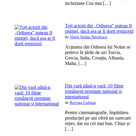
incluziune Cea mai […]
Toți actorii din „Odiseea” puteau fi
pigmei, dacă așa ar fi dorit regizorul
de
Virgil Ștefan Nițulescu
Acțiunea din Odiseea lui Nolan se
petrece în țările de azi Turcia,
Grecia, Italia, Croația, Albania,
Malta, […]
Din vară până-n vară: 10 filme
românești premiate național și
internațional
de
Revista Cultura
Pentru cinematografie, împărțirea
producției pe ani oferă un oarecare
reper, dar nu cel mai bun. Chiar și
[…]