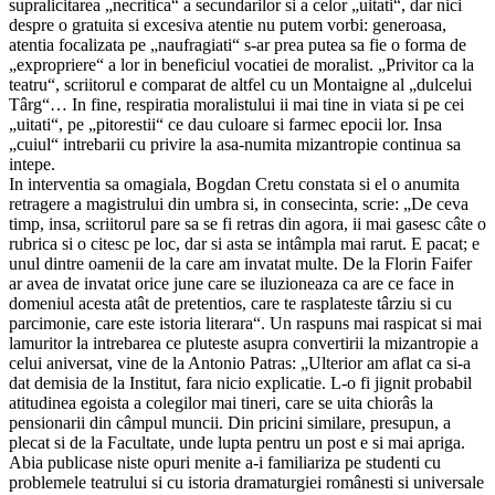
supralicitarea „necritica“ a secundarilor si a celor „uitati“, dar nici
despre o gratuita si excesiva atentie nu putem vorbi: generoasa,
atentia focalizata pe „naufragiati“ s-ar prea putea sa fie o forma de
„expropriere“ a lor in beneficiul vocatiei de moralist. „Privitor ca la
teatru“, scriitorul e comparat de altfel cu un Montaigne al „dulcelui
Târg“… In fine, respiratia moralistului ii mai tine in viata si pe cei
„uitati“, pe „pitorestii“ ce dau culoare si farmec epocii lor. Insa
„cuiul“ intrebarii cu privire la asa-numita mizantropie continua sa
intepe.
In interventia sa omagiala, Bogdan Cretu constata si el o anumita
retragere a magistrului din umbra si, in consecinta, scrie: „De ceva
timp, insa, scriitorul pare sa se fi retras din agora, ii mai gasesc câte o
rubrica si o citesc pe loc, dar si asta se intâmpla mai rarut. E pacat; e
unul dintre oamenii de la care am invatat multe. De la Florin Faifer
ar avea de invatat orice june care se iluzioneaza ca are ce face in
domeniul acesta atât de pretentios, care te rasplateste târziu si cu
parcimonie, care este istoria literara“. Un raspuns mai raspicat si mai
lamuritor la intrebarea ce pluteste asupra convertirii la mizantropie a
celui aniversat, vine de la Antonio Patras: „Ulterior am aflat ca si-a
dat demisia de la Institut, fara nicio explicatie. L-o fi jignit probabil
atitudinea egoista a colegilor mai tineri, care se uita chiorâs la
pensionarii din câmpul muncii. Din pricini similare, presupun, a
plecat si de la Facultate, unde lupta pentru un post e si mai apriga.
Abia publicase niste opuri menite a-i familiariza pe studenti cu
problemele teatrului si cu istoria dramaturgiei românesti si universale