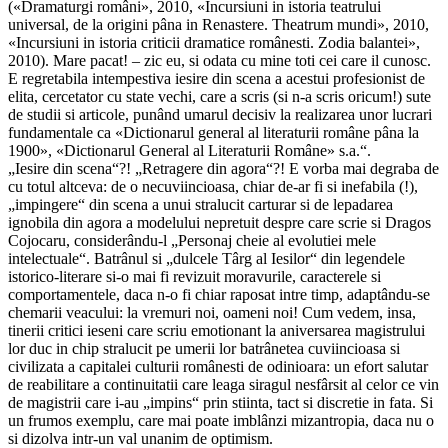
(«Dramaturgi români», 2010, «Incursiuni in istoria teatrului
universal, de la origini pâna in Renastere. Theatrum mundi», 2010,
«Incursiuni in istoria criticii dramatice românesti. Zodia balantei»,
2010). Mare pacat! – zic eu, si odata cu mine toti cei care il cunosc.
E regretabila intempestiva iesire din scena a acestui profesionist de
elita, cercetator cu state vechi, care a scris (si n-a scris oricum!) sute
de studii si articole, punând umarul decisiv la realizarea unor lucrari
fundamentale ca «Dictionarul general al literaturii române pâna la
1900», «Dictionarul General al Literaturii Române» s.a.“.
„Iesire din scena“?! „Retragere din agora“?! E vorba mai degraba de
cu totul altceva: de o necuviincioasa, chiar de-ar fi si inefabila (!),
„impingere“ din scena a unui stralucit carturar si de lepadarea
ignobila din agora a modelului nepretuit despre care scrie si Dragos
Cojocaru, considerându-l „Personaj cheie al evolutiei mele
intelectuale“. Batrânul si „dulcele Târg al Iesilor“ din legendele
istorico-literare si-o mai fi revizuit moravurile, caracterele si
comportamentele, daca n-o fi chiar raposat intre timp, adaptându-se
chemarii veacului: la vremuri noi, oameni noi! Cum vedem, insa,
tinerii critici ieseni care scriu emotionant la aniversarea magistrului
lor duc in chip stralucit pe umerii lor batrânetea cuviincioasa si
civilizata a capitalei culturii românesti de odinioara: un efort salutar
de reabilitare a continuitatii care leaga siragul nesfârsit al celor ce vin
de magistrii care i-au „impins“ prin stiinta, tact si discretie in fata. Si
un frumos exemplu, care mai poate imblânzi mizantropia, daca nu o
si dizolva intr-un val unanim de optimism.