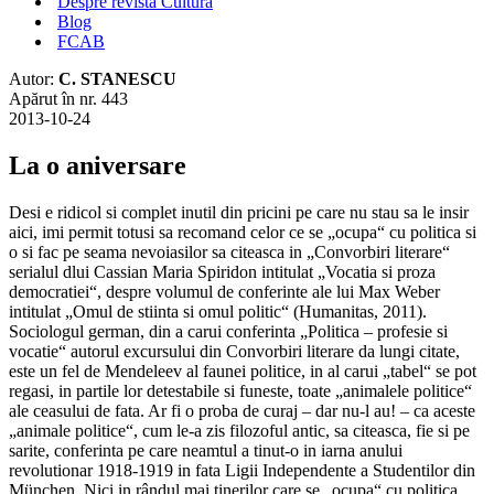
Despre revista Cultura
Blog
FCAB
Autor:
C. STANESCU
Apărut în nr. 443
2013-10-24
La o aniversare
Desi e ridicol si complet inutil din pricini pe care nu stau sa le insir
aici, imi permit totusi sa recomand celor ce se „ocupa“ cu politica si
o si fac pe seama nevoiasilor sa citeasca in „Convorbiri literare“
serialul dlui Cassian Maria Spiridon intitulat „Vocatia si proza
democratiei“, despre volumul de conferinte ale lui Max Weber
intitulat „Omul de stiinta si omul politic“ (Humanitas, 2011).
Sociologul german, din a carui conferinta „Politica – profesie si
vocatie“ autorul excursului din Convorbiri literare da lungi citate,
este un fel de Mendeleev al faunei politice, in al carui „tabel“ se pot
regasi, in partile lor detestabile si funeste, toate „animalele politice“
ale ceasului de fata. Ar fi o proba de curaj – dar nu-l au! – ca aceste
„animale politice“, cum le-a zis filozoful antic, sa citeasca, fie si pe
sarite, conferinta pe care neamtul a tinut-o in iarna anului
revolutionar 1918-1919 in fata Ligii Independente a Studentilor din
München. Nici in rândul mai tinerilor care se „ocupa“ cu politica,