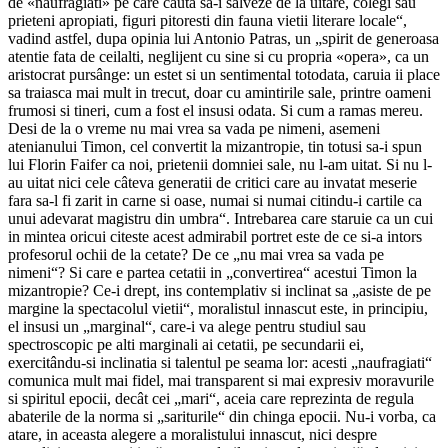
de «naufragiati» pe care cauta sa-i salveze de la uitare, colegi sau
prieteni apropiati, figuri pitoresti din fauna vietii literare locale“,
vadind astfel, dupa opinia lui Antonio Patras, un „spirit de generoasa
atentie fata de ceilalti, neglijent cu sine si cu propria «opera», ca un
aristocrat pursânge: un estet si un sentimental totodata, caruia ii place
sa traiasca mai mult in trecut, doar cu amintirile sale, printre oameni
frumosi si tineri, cum a fost el insusi odata. Si cum a ramas mereu.
Desi de la o vreme nu mai vrea sa vada pe nimeni, asemeni
atenianului Timon, cel convertit la mizantropie, tin totusi sa-i spun
lui Florin Faifer ca noi, prietenii domniei sale, nu l-am uitat. Si nu l-
au uitat nici cele câteva generatii de critici care au invatat meserie
fara sa-l fi zarit in carne si oase, numai si numai citindu-i cartile ca
unui adevarat magistru din umbra“. Intrebarea care staruie ca un cui
in mintea oricui citeste acest admirabil portret este de ce si-a intors
profesorul ochii de la cetate? De ce „nu mai vrea sa vada pe
nimeni“? Si care e partea cetatii in „convertirea“ acestui Timon la
mizantropie? Ce-i drept, ins contemplativ si inclinat sa „asiste de pe
margine la spectacolul vietii“, moralistul innascut este, in principiu,
el insusi un „marginal“, care-i va alege pentru studiul sau
spectroscopic pe alti marginali ai cetatii, pe secundarii ei,
exercitându-si inclinatia si talentul pe seama lor: acesti „naufragiati“
comunica mult mai fidel, mai transparent si mai expresiv moravurile
si spiritul epocii, decât cei „mari“, aceia care reprezinta de regula
abaterile de la norma si „sariturile“ din chinga epocii. Nu-i vorba, ca
atare, in aceasta alegere a moralistului innascut, nici despre