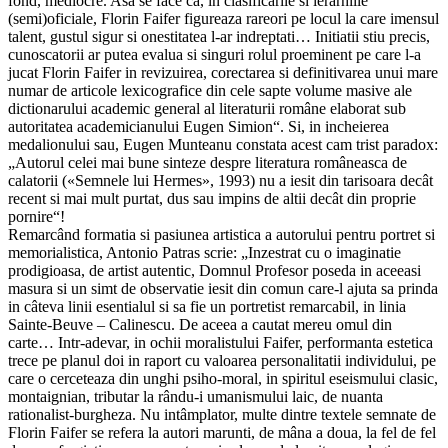
fond, mediocre. Asa se face ca, in clasificarile si ierarhiile
(semi)oficiale, Florin Faifer figureaza rareori pe locul la care imensul
talent, gustul sigur si onestitatea l-ar indreptati… Initiatii stiu precis,
cunoscatorii ar putea evalua si singuri rolul proeminent pe care l-a
jucat Florin Faifer in revizuirea, corectarea si definitivarea unui mare
numar de articole lexicografice din cele sapte volume masive ale
dictionarului academic general al literaturii române elaborat sub
autoritatea academicianului Eugen Simion“. Si, in incheierea
medalionului sau, Eugen Munteanu constata acest cam trist paradox:
„Autorul celei mai bune sinteze despre literatura româneasca de
calatorii («Semnele lui Hermes», 1993) nu a iesit din tarisoara decât
recent si mai mult purtat, dus sau impins de altii decât din proprie
pornire“!
Remarcând formatia si pasiunea artistica a autorului pentru portret si
memorialistica, Antonio Patras scrie: „Inzestrat cu o imaginatie
prodigioasa, de artist autentic, Domnul Profesor poseda in aceeasi
masura si un simt de observatie iesit din comun care-l ajuta sa prinda
in câteva linii esentialul si sa fie un portretist remarcabil, in linia
Sainte-Beuve – Calinescu. De aceea a cautat mereu omul din
carte… Intr-adevar, in ochii moralistului Faifer, performanta estetica
trece pe planul doi in raport cu valoarea personalitatii individului, pe
care o cerceteaza din unghi psiho-moral, in spiritul eseismului clasic,
montaignian, tributar la rându-i umanismului laic, de nuanta
rationalist-burgheza. Nu intâmplator, multe dintre textele semnate de
Florin Faifer se refera la autori marunti, de mâna a doua, la fel de fel